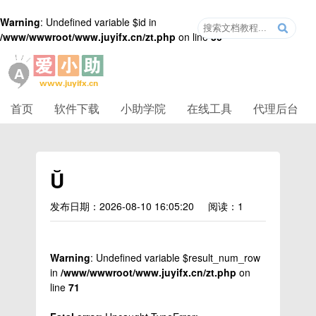
Warning
: Undefined variable $id in
/www/wwwroot/www.juyifx.cn/zt.php
on line
50
首页
软件下载
小助学院
在线工具
代理后台
Ŭ
发布日期：2026-08-10 16:05:20
阅读：1
Warning
: Undefined variable $result_num_row
in
/www/wwwroot/www.juyifx.cn/zt.php
on
line
71