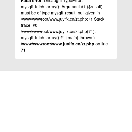
Fatal error
: Uncaught TypeError:
mysqli_fetch_array(): Argument #1 ($result)
must be of type mysqli_result, null given in
/www/wwwroot/www.juyifx.cn/zt.php:71 Stack
trace: #0
/www/wwwroot/www.juyifx.cn/zt.php(71):
mysqli_fetch_array() #1 {main} thrown in
/www/wwwroot/www.juyifx.cn/zt.php
on line
71