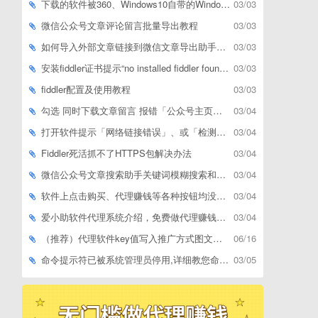
下载的软件被360、Windows10自带的Windows Defender、腾讯管家等杀毒软件误删了怎么解决
03/03
微信公众号文章评论留言批量导出教程
03/03
如何导入外部文章链接到微信文章导出助手批量下载，附上3种方式
03/03
安装fiddler证书提示“no installed fiddler found”或开启代理ip失败
03/03
fiddler配置及使用教程
03/03
勾选 同时下载文章留言 报错「公众号主页和加载cookie参数不能为空」
03/04
打开软件提示「网络链接错误」、或「检测版本更新失败」等网络问题解决方案
03/04
Fiddler死活抓不了HTTPS包解决办法
03/04
微信公众号文章搜索助手关键词模糊搜索和精确匹配搜索的区别
03/04
软件上点击购买、代理赚钱等各种按钮均没有反应，不打开相应网址怎么解决
03/04
爱小助软件代理系统介绍，免费做代理赚钱，带你轻松月收入过万
03/04
（推荐）代理软件key值写入推广方式图文教程
06/16
命令提示符已被系统管理员停用,详细教您命令提示符已被系统管理员停用怎么办
03/05