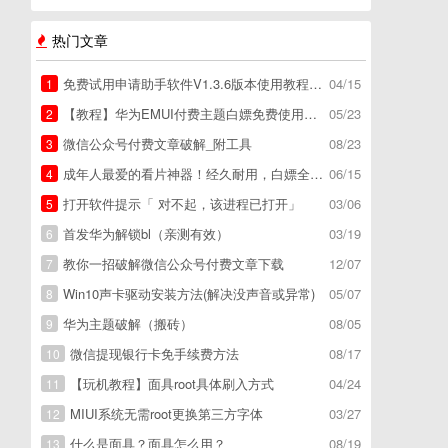
热门文章
免费试用申请助手软件V1.3.6版本使用教程，免费领空调冰箱，附下载地址
04/15
1
【教程】华为EMUI付费主题白嫖免费使用方法。
05/23
2
微信公众号付费文章破解_附工具
08/23
3
成年人最爱的看片神器！经久耐用，白嫖全网资源
06/15
4
打开软件提示「 对不起，该进程已打开」
03/06
5
首发华为解锁bl（亲测有效）
03/19
6
教你一招破解微信公众号付费文章下载
12/07
7
Win10声卡驱动安装方法(解决没声音或异常)
05/07
8
华为主题破解（搬砖）
08/05
9
微信提现银行卡免手续费方法
08/17
10
【玩机教程】面具root具体刷入方式
04/24
11
MIUI系统无需root更换第三方字体
03/27
12
什么是面具？面具怎么用？
08/19
13