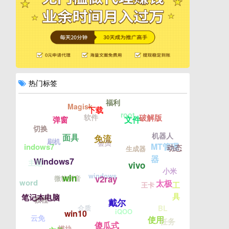
热门标签
福利
Magisk
下载
root
软件
破解版
文件
弹窗
切换
机器人
面具
免流
刷机
会员
MT管理
indows7
动态
生成器
器
Windows7
主题
vivo
小米
windows
win
v2ray
微软拼音
word
太极
工
王卡
具
笔记本电脑
教程
戴尔
介质
BL
iQOO
win10
云免
使用
任务
傻瓜式
模块