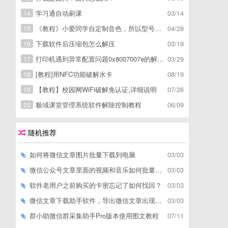
学习通自动刷课
03/14
14
《教程》小爱同学自定制音色，所以型号通用，不用root
04/28
15
下载软件后压缩包怎么解压
03/19
16
打印机遇到异常配置问题0x8007007e的解决方
03/29
17
[教程]用NFC功能破解水卡
08/19
18
【教程】校园网WiFi破解免认证,详细说明
07/26
19
极域课堂管理系统软件解除控制教程
06/09
20
随机推荐
如何将微信文章图片批量下载到电脑
03/03
微信公众号文章里面的视频和音乐如何批量下载到电脑上
03/03
软件老用户之前购买的卡密忘记了如何找回？
03/03
微信文章下载助手软件，导出微信文章出现「导出失败*篇」如何解决
03/03
群小助微信群采集助手Pro版本使用图文教程
07/11