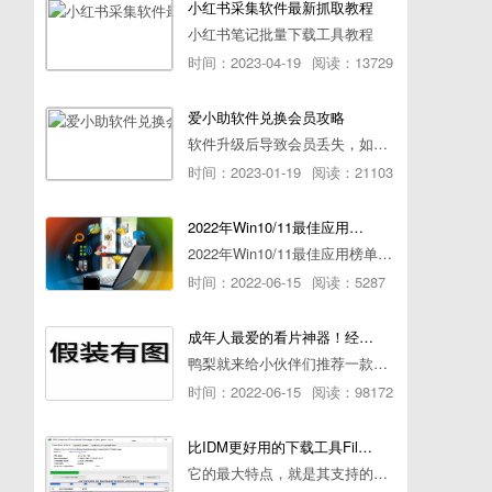
小红书采集软件最新抓取教程
小红书笔记批量下载工具教程
时间：2023-04-19
阅读：13729
爱小助软件兑换会员攻略
软件升级后导致会员丢失，如何快速兑换会员详细攻略
时间：2023-01-19
阅读：21103
2022年Win10/11最佳应用榜单出炉！ 你都用过几个？
2022年Win10/11最佳应用榜单出炉！ 你都用过几个？
时间：2022-06-15
阅读：5287
成年人最爱的看片神器！经久耐用-白嫖全网资源
鸭梨就来给小伙伴们推荐一款经久耐用的良心播放器，资源齐全无广告，可以放心使用~
时间：2022-06-15
阅读：98172
比IDM更好用的下载工具File Centipede文件蜈蚣-秒杀迅雷-直接飞起！
它的最大特点，就是其支持的下载协议几乎是市面上最全面的，包括HTTP/FTP、BT种子、磁力链接，m3u8流任务（AES-128解密）。