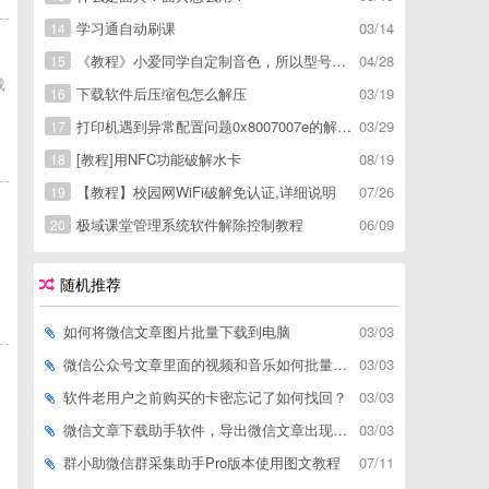
学习通自动刷课
03/14
14
《教程》小爱同学自定制音色，所以型号通用，不用root
04/28
15
载
下载软件后压缩包怎么解压
03/19
16
打印机遇到异常配置问题0x8007007e的解决方
03/29
17
[教程]用NFC功能破解水卡
08/19
18
【教程】校园网WiFi破解免认证,详细说明
07/26
19
极域课堂管理系统软件解除控制教程
06/09
20
随机推荐
如何将微信文章图片批量下载到电脑
03/03
微信公众号文章里面的视频和音乐如何批量下载到电脑上
03/03
软件老用户之前购买的卡密忘记了如何找回？
03/03
微信文章下载助手软件，导出微信文章出现「导出失败*篇」如何解决
03/03
群小助微信群采集助手Pro版本使用图文教程
07/11