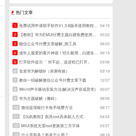
热门文章
免费试用申请助手软件V1.3.6版本使用教程，免费领空调冰箱，附下载地址
04/15
1
【教程】华为EMUI付费主题白嫖免费使用方法。
05/23
2
微信公众号付费文章破解_附工具
08/23
3
成年人最爱的看片神器！经久耐用，白嫖全网资源
06/15
4
打开软件提示「 对不起，该进程已打开」
03/06
5
首发华为解锁bl（亲测有效）
03/19
6
教你一招破解微信公众号付费文章下载
12/07
7
Win10声卡驱动安装方法(解决没声音或异常)
05/07
8
华为主题破解（搬砖）
08/05
9
微信提现银行卡免手续费方法
08/17
10
【玩机教程】面具root具体刷入方式
04/24
11
MIUI系统无需root更换第三方字体
03/27
12
什么是面具？面具怎么用？
08/19
13