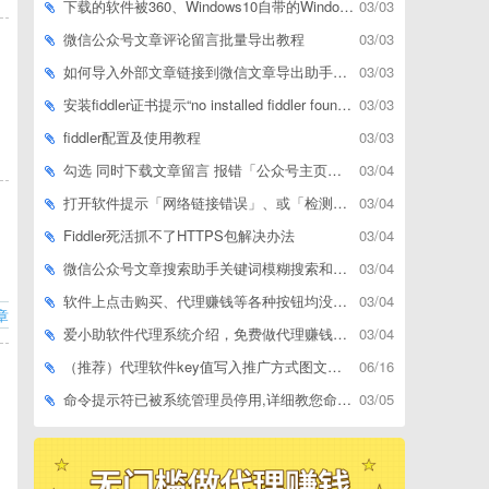
下载的软件被360、Windows10自带的Windows Defender、腾讯管家等杀毒软件误删了怎么解决
03/03
微信公众号文章评论留言批量导出教程
03/03
如何导入外部文章链接到微信文章导出助手批量下载，附上3种方式
03/03
安装fiddler证书提示“no installed fiddler found”或开启代理ip失败
03/03
fiddler配置及使用教程
03/03
勾选 同时下载文章留言 报错「公众号主页和加载cookie参数不能为空」
03/04
打开软件提示「网络链接错误」、或「检测版本更新失败」等网络问题解决方案
03/04
Fiddler死活抓不了HTTPS包解决办法
03/04
微信公众号文章搜索助手关键词模糊搜索和精确匹配搜索的区别
03/04
软件上点击购买、代理赚钱等各种按钮均没有反应，不打开相应网址怎么解决
03/04
章
爱小助软件代理系统介绍，免费做代理赚钱，带你轻松月收入过万
03/04
（推荐）代理软件key值写入推广方式图文教程
06/16
命令提示符已被系统管理员停用,详细教您命令提示符已被系统管理员停用怎么办
03/05