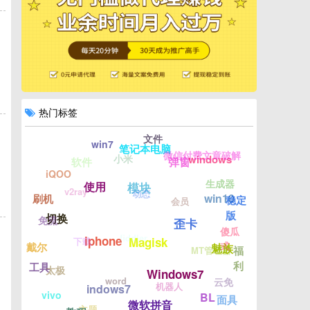
热门标签
文件
win7
笔记本电脑
微信付费文章破解
小米
windows
弹窗
软件
iQOO
生成器
使用
模块
v2ray
动态
win10
刷机
稳定
会员
版
切换
免流
歪卡
傻瓜
fiddler
iphone
下载
Magisk
式
戴尔
魅族
福
MT管理器
利
工具
太极
Windows7
word
云免
机器人
indows7
vivo
BL
面具
微软拼音
主题