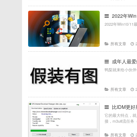
2022年W
2022年Win10
所有文章
成年人最爱
鸭梨就来给小伙伴
所有文章
比IDM更好
它的最大特点，就
接，m3u8流任务（
所有文章