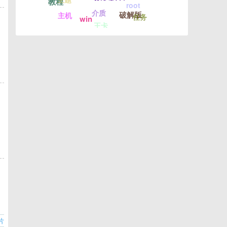
教程
root
介质
破解版
主机
任务
win
王卡
片