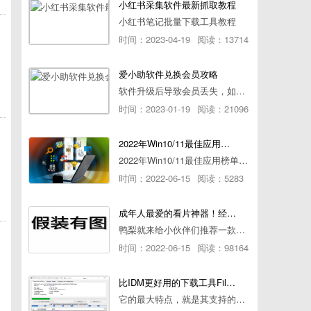
小红书采集软件最新抓取教程
小红书笔记批量下载工具教程
时间：2023-04-19
阅读：13714
爱小助软件兑换会员攻略
软件升级后导致会员丢失，如何快速兑换会员详细攻略
时间：2023-01-19
阅读：21096
2022年Win10/11最佳应用榜单出炉！ 你都用过几个？
2022年Win10/11最佳应用榜单出炉！ 你都用过几个？
时间：2022-06-15
阅读：5283
成年人最爱的看片神器！经久耐用-白嫖全网资源
鸭梨就来给小伙伴们推荐一款经久耐用的良心播放器，资源齐全无广告，可以放心使用~
时间：2022-06-15
阅读：98164
比IDM更好用的下载工具File Centipede文件蜈蚣-秒杀迅雷-直接飞起！
它的最大特点，就是其支持的下载协议几乎是市面上最全面的，包括HTTP/FTP、BT种子、磁力链接，m3u8流任务（AES-128解密）。