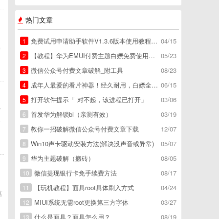
热门文章
是
免费试用申请助手软件V1.3.6版本使用教程，免费领空调冰箱，附下载地址
04/15
1
解
【教程】华为EMUI付费主题白嫖免费使用方法。
05/23
2
微信公众号付费文章破解_附工具
08/23
3
成年人最爱的看片神器！经久耐用，白嫖全网资源
06/15
4
打开软件提示「 对不起，该进程已打开」
03/06
5
下
首发华为解锁bl（亲测有效）
03/19
6
界
教你一招破解微信公众号付费文章下载
12/07
7
Win10声卡驱动安装方法(解决没声音或异常)
05/07
8
华为主题破解（搬砖）
08/05
9
微信提现银行卡免手续费方法
08/17
10
【玩机教程】面具root具体刷入方式
04/24
11
这
MIUI系统无需root更换第三方字体
03/27
12
什么是面具？面具怎么用？
08/19
13