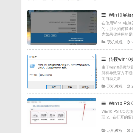
Win10屏
在使用Win10
的，那么如何摆正
先如果你使用的是in
玩机教程
传授win1
由于win10是微
所有导致官方不断
闭自动更新
玩机教程
Win10 
Win10 PS C
理;2、在打开的窗
玩机教程