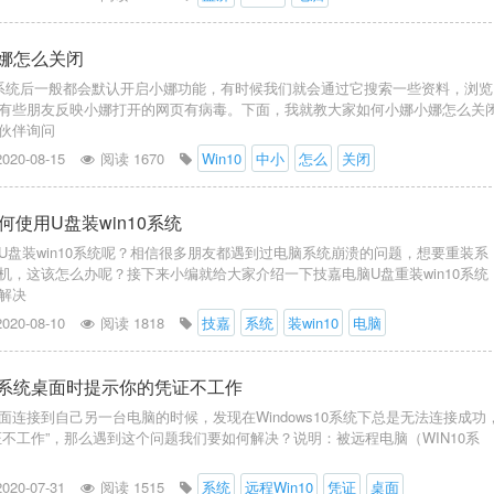
小娜怎么关闭
10系统后一般都会默认开启小娜功能，有时候我们就会通过它搜索一些资料，浏览
有些朋友反映小娜打开的网页有病毒。下面，我就教大家如何小娜小娜怎么关
伙伴询问
2020-08-15
阅读 1670
Win10
中小
怎么
关闭
何使用U盘装win10系统
U盘装win10系统呢？相信很多朋友都遇到过电脑系统崩溃的问题，想要重装系
机，这该怎么办呢？接下来小编就给大家介绍一下技嘉电脑U盘重装win10系统
解决
2020-08-10
阅读 1818
技嘉
系统
装win10
电脑
10系统桌面时提示你的凭证不工作
面连接到自己另一台电脑的时候，发现在Windows10系统下总是无法连接成功
证不工作”，那么遇到这个问题我们要如何解决？说明：被远程电脑（WIN10系
2020-07-31
阅读 1515
系统
远程Win10
凭证
桌面