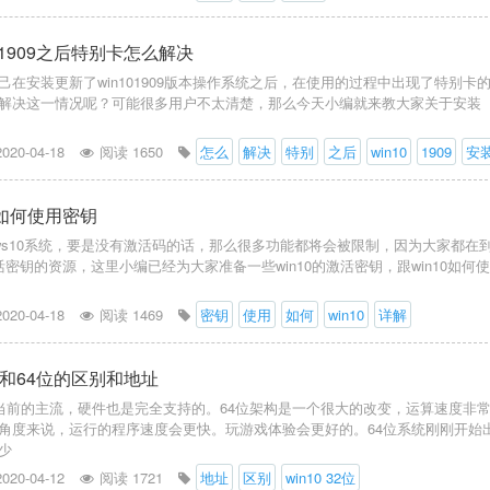
0 1909之后特别卡怎么解决
己在安装更新了win101909版本操作系统之后，在使用的过程中出现了特别卡
解决这一情况呢？可能很多用户不太清楚，那么今天小编就来教大家关于安装
2020-04-18
阅读 1650
怎么
解决
特别
之后
win10
1909
安
0如何使用密钥
dows10系统，要是没有激活码的话，那么很多功能都将会被限制，因为大家都在
激活密钥的资源，这里小编已经为大家准备一些win10的激活密钥，跟win10如何
2020-04-18
阅读 1469
密钥
使用
如何
win10
详解
32位和64位的区别和地址
系统是当前的主流，硬件也是完全支持的。64位架构是一个很大的改变，运算速度非
角度来说，运行的程序速度会更快。玩游戏体验会更好的。64位系统刚刚开始
少
2020-04-12
阅读 1721
地址
区别
win10 32位