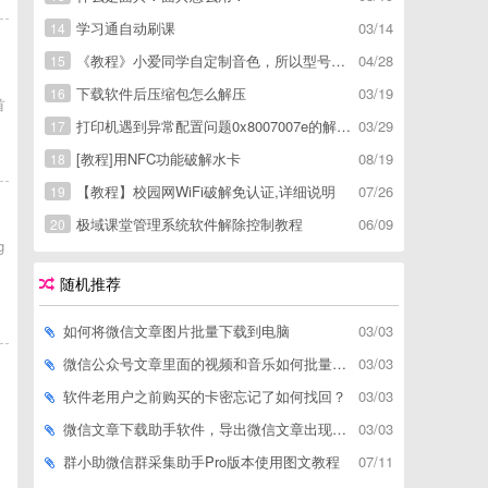
学习通自动刷课
03/14
14
《教程》小爱同学自定制音色，所以型号通用，不用root
04/28
15
下载软件后压缩包怎么解压
03/19
16
首
打印机遇到异常配置问题0x8007007e的解决方
03/29
17
[教程]用NFC功能破解水卡
08/19
18
【教程】校园网WiFi破解免认证,详细说明
07/26
19
极域课堂管理系统软件解除控制教程
06/09
20
g
随机推荐
如何将微信文章图片批量下载到电脑
03/03
微信公众号文章里面的视频和音乐如何批量下载到电脑上
03/03
软件老用户之前购买的卡密忘记了如何找回？
03/03
微信文章下载助手软件，导出微信文章出现「导出失败*篇」如何解决
03/03
群小助微信群采集助手Pro版本使用图文教程
07/11