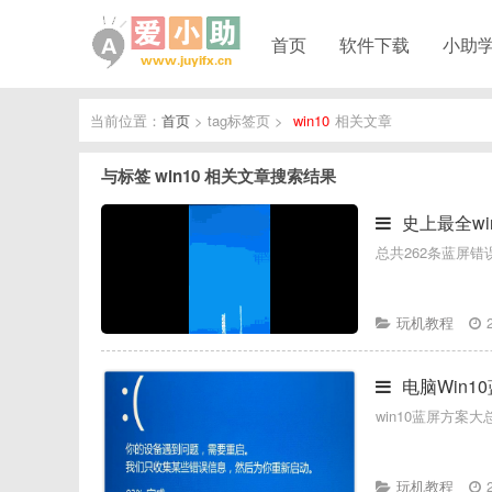
首页
软件下载
小助
当前位置：
首页
> tag标签页 >
win10
相关文章
与标签
win10
相关文章搜索结果
史上最全w
总共262条蓝屏错
玩机教程
电脑Win
win10蓝屏方案
玩机教程