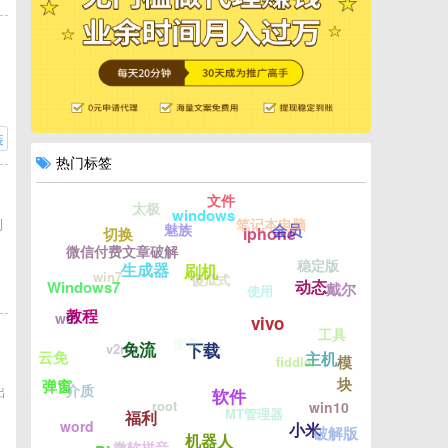
的
装
热门标签
文件
太极
windows
到
笔记本电脑
魅族
会员
iphone
切换
使
微信付费文章破解
稳定版
生成器
刷机
win7
傻瓜式
动态
Windows7
戴尔
使用
教程
win
vivo
工具
面具
免流
v2ray
下载
云免
主机
fiddler
模
常
块
弹窗
介质
出
软件
root
win10
MT管理器
福利
word
小米
破解版
机器人
微软拼音