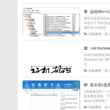
远程Win
最近在使用远程桌
并提示了“你的凭
面时提示你的凭
玩机教程
.net fram
在win10精简
Windows功能:
法
玩机教程
最全面c盘格
U盘最基础的一个
盘来重装系统。下
装win10系统呢？
玩机教程