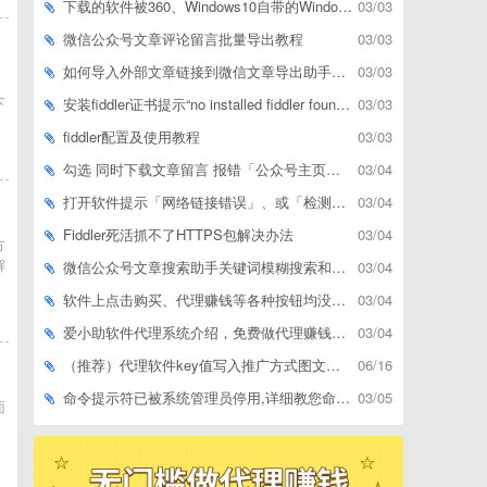
下载的软件被360、Windows10自带的Windows Defender、腾讯管家等杀毒软件误删了怎么解决
03/03
微信公众号文章评论留言批量导出教程
03/03
如何导入外部文章链接到微信文章导出助手批量下载，附上3种方式
03/03
下
安装fiddler证书提示“no installed fiddler found”或开启代理ip失败
03/03
fiddler配置及使用教程
03/03
勾选 同时下载文章留言 报错「公众号主页和加载cookie参数不能为空」
03/04
打开软件提示「网络链接错误」、或「检测版本更新失败」等网络问题解决方案
03/04
Fiddler死活抓不了HTTPS包解决办法
03/04
方
解
微信公众号文章搜索助手关键词模糊搜索和精确匹配搜索的区别
03/04
软件上点击购买、代理赚钱等各种按钮均没有反应，不打开相应网址怎么解决
03/04
爱小助软件代理系统介绍，免费做代理赚钱，带你轻松月收入过万
03/04
（推荐）代理软件key值写入推广方式图文教程
06/16
命令提示符已被系统管理员停用,详细教您命令提示符已被系统管理员停用怎么办
03/05
面
题