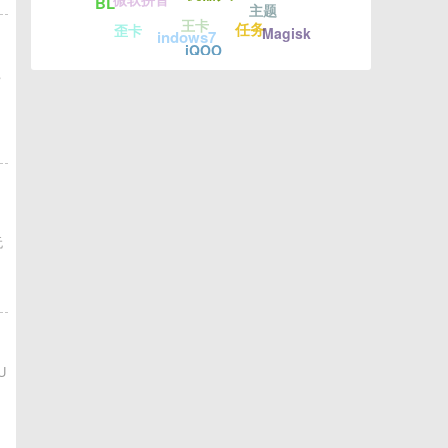
BL
主题
王卡
任务
歪卡
Magisk
indows7
iQOO
，
无
U