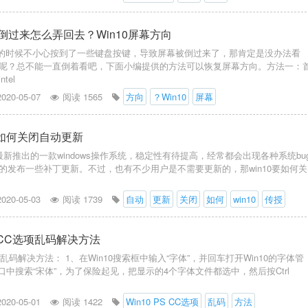
幕倒过来怎么弄回去？Win10屏幕方向
电脑的时候不小心按到了一些键盘按键，导致屏幕被倒过来了，那肯定是没办法看
呢？总不能一直倒着看吧，下面小编提供的方法可以恢复屏幕方向。方法一：
tel
2020-05-07
阅读 1565
方向
？Win10
屏幕
0如何关闭自动更新
软最新推出的一款windows操作系统，稳定性有待提高，经常都会出现各种系统bu
的发布一些补丁更新。不过，也有不少用户是不需要更新的，那win10要如何关
2020-05-03
阅读 1739
自动
更新
关闭
如何
win10
传授
PS CC选项乱码解决方法
C选项乱码解决方法： 1、在Win10搜索框中输入“字体”，并回车打开Win10的字体管
口中搜索“宋体”，为了保险起见，把显示的4个字体文件都选中，然后按Ctrl
2020-05-01
阅读 1422
Win10 PS CC选项
乱码
方法