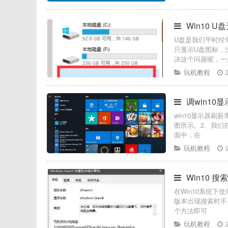
Win10 
U盘是我们平时经
只显示U盘图标，
决这个问题呢，一
玩机教程
调win10
win10显示器刷
图所示。2、我们在
面中，在
玩机教程
Win10 
在Win10系统下
版本出现搜索时不
个方法即可
玩机教程