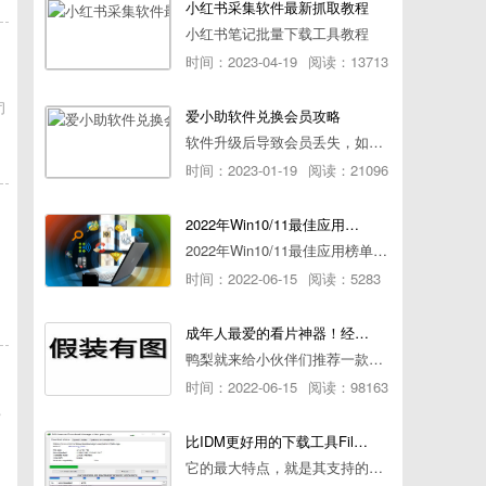
小红书采集软件最新抓取教程
小红书笔记批量下载工具教程
时间：2023-04-19
阅读：13713
闭
爱小助软件兑换会员攻略
软件升级后导致会员丢失，如何快速兑换会员详细攻略
时间：2023-01-19
阅读：21096
2022年Win10/11最佳应用榜单出炉！ 你都用过几个？
2022年Win10/11最佳应用榜单出炉！ 你都用过几个？
时间：2022-06-15
阅读：5283
成年人最爱的看片神器！经久耐用-白嫖全网资源
鸭梨就来给小伙伴们推荐一款经久耐用的良心播放器，资源齐全无广告，可以放心使用~
时间：2022-06-15
阅读：98163
，
比IDM更好用的下载工具File Centipede文件蜈蚣-秒杀迅雷-直接飞起！
它的最大特点，就是其支持的下载协议几乎是市面上最全面的，包括HTTP/FTP、BT种子、磁力链接，m3u8流任务（AES-128解密）。