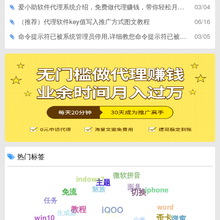
爱小助软件代理系统介绍，免费做代理赚钱，带你轻松月收入过万
03/04
（推荐）代理软件key值写入推广方式图文教程
06/16
命令提示符已被系统管理员停用,详细教您命令提示符已被系统管理员停用怎么办
03/05
热门标签
微软拼音
indows7
主题
面具
魅族
iphone
切换
免流
任务
word
教程
iQOO
生成器
刷机
歪卡
win10
弹窗
小米