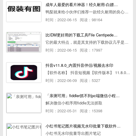
成年人最爱的看片神器！经久耐用-白嫖全网资源
鸭梨就来给小伙伴们推荐一款经久耐用的良心播放器，资源齐全无广告，可以放心使用~
时间：2022-06-15
阅读：98164
比IDM更好用的下载工具File Centipede文件蜈蚣-秒杀迅雷-直接飞起！
它的最大特点，就是其支持的下载协议几乎是市面上最全面的，包括HTTP/FTP、BT种子、磁力链接，m3u8流任务（AES-128解密）。
时间：2022-06-15
阅读：17997
抖音v11.8.0_内置抖音伴侣/视频去水印
【软件名称】 抖音短视频【软件版本】 11.8.0【软件大小】 83.74M【是否Root】不需要【测试机型】PCML10 [oppo Reno Ace]【文字介绍】 抖音短视频app是一款很有意思娱
时间：2022-06-09
阅读：5327
「亲测可用」fiddler抓不到pc端微信小程序包解决方案
解决微信小程序用fiddle无法抓取
时间：2022-05-31
阅读：15398
小红书笔记图片视频无水印批量下载软件使用教程
小红书无水印批量导出图片笔记