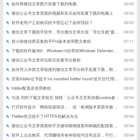
如何将微信文章图片批量下载到电脑
03/03
微信公众号文章里面的视频和音乐如何批量下载到电脑上
03/03
软件老用户之前购买的卡密忘记了如何找回？
03/03
微信文章下载助手软件，导出微信文章出现「导出失败*篇」如何解决
03/03
群小助微信群采集助手Pro版本使用图文教程
07/11
下载的软件被360、Windows10自带的Windows Defender、腾讯管家等杀毒软件误删了怎么解决
03/03
微信公众号文章评论留言批量导出教程
03/03
如何导入外部文章链接到微信文章导出助手批量下载，附上3种方式
03/03
安装fiddler证书提示“no installed fiddler found”或开启代理ip失败
03/03
fiddler配置及使用教程
03/03
勾选 同时下载文章留言 报错「公众号主页和加载cookie参数不能为空」
03/04
打开软件提示「网络链接错误」、或「检测版本更新失败」等网络问题解决方案
03/04
Fiddler死活抓不了HTTPS包解决办法
03/04
微信公众号文章搜索助手关键词模糊搜索和精确匹配搜索的区别
03/04
软件上点击购买、代理赚钱等各种按钮均没有反应，不打开相应网址怎么解决
03/04