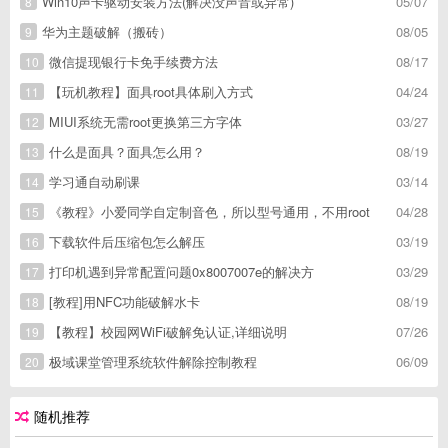
Win10声卡驱动安装方法(解决没声音或异常)
05/07
8
华为主题破解（搬砖）
08/05
9
微信提现银行卡免手续费方法
08/17
10
【玩机教程】面具root具体刷入方式
04/24
11
MIUI系统无需root更换第三方字体
03/27
12
什么是面具？面具怎么用？
08/19
13
学习通自动刷课
03/14
14
《教程》小爱同学自定制音色，所以型号通用，不用root
04/28
15
下载软件后压缩包怎么解压
03/19
16
打印机遇到异常配置问题0x8007007e的解决方
03/29
17
[教程]用NFC功能破解水卡
08/19
18
【教程】校园网WiFi破解免认证,详细说明
07/26
19
极域课堂管理系统软件解除控制教程
06/09
20
随机推荐