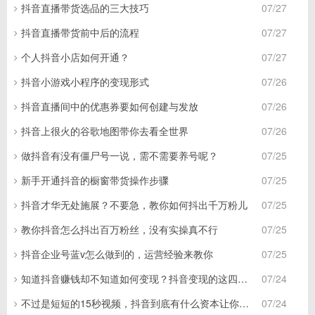
抖音直播带货选品的三大技巧
07/27
抖音直播带货前中后的流程
07/27
个人抖音小店如何开通？
07/27
抖音小游戏小程序的变现形式
07/26
抖音直播间中的优惠券要如何创建与发放
07/26
抖音上很火的谷歌地图带你去看全世界
07/26
做抖音有没有僵尸号一说，需不需要养号呢？
07/25
新手开通抖音的橱窗带货操作步骤
07/25
抖音才华无处施展？不要急，教你如何抖出千万粉儿
07/25
教你抖音怎么抖出百万粉丝，没有实操真不行
07/25
抖音企业号蓝v怎么做到的，运营经验来教你
07/25
知道抖音赚钱却不知道如何变现？抖音变现的这四个方式你可要记住了！
07/24
不过是短短的15秒视频，抖音到底有什么资本让你这么着迷？
07/24