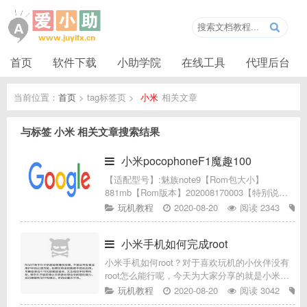
首页
软件下载
小助学院
在线工具
代理后台
当前位置：
首页
> tag标签页 >
小米
相关文章
与标签
小米
相关文章搜索结果
小米pocophoneF1魔趣100
【适配型号】:魅族note9【Rom包大小】
881mb【Rom版本】202008170003【特别说
明】刷机前需备份【Rom介绍】小米
玩机教程
2020-08-20
阅读 2343
pocophonef1的魔趣包，流畅省电。链接:
https://
小米手机如何完成root
小米手机如何root？对于喜欢玩机的小伙伴没有
root怎么能行呢，今天为大家分享的就是小米手
机进行ROOT的详细操作方法1、需要先解锁
玩机教程
2020-08-20
阅读 3042
BootLoader后才能开启ROOT权限；2、打开小