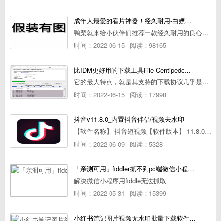
成年人最爱的看片神器！经久耐用-白嫖全网资源
鸭梨就来给小伙伴们推荐一款经久耐用的良心播放器，资源齐全无广告，可以放心使用~
时间：2022-06-15
阅读：98165
比IDM更好用的下载工具File Centipede文件蜈蚣-秒杀迅雷-直接飞起！
它的最大特点，就是其支持的下载协议几乎是市面上最全面的，包括HTTP/FTP、BT种子、磁力链接，m3u8流任务（AES-128解密）。
时间：2022-06-15
阅读：17998
抖音v11.8.0_内置抖音伴侣/视频去水印
【软件名称】 抖音短视频【软件版本】 11.8.0【软件大小】 83.74M【是否Root】不需要【测试机型】PCML10 [oppo Reno Ace]【文字介绍】 抖音短视频app是一款很有意思娱
时间：2022-06-09
阅读：5328
「亲测可用」fiddler抓不到pc端微信小程序包解决方案
解决微信小程序用fiddle无法抓取
时间：2022-05-31
阅读：15399
小红书笔记图片视频无水印批量下载软件使用教程