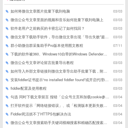
如何将微信文章图片批量下载到电脑
03/03
微信公众号文章里面的视频和音乐如何批量下载到电脑上
03/03
软件老用户之前购买的卡密忘记了如何找回？
03/03
微信文章下载助手软件，导出微信文章出现「导出失败*篇」如何解决
03/03
群小助微信群采集助手Pro版本使用图文教程
07/11
下载的软件被360、Windows10自带的Windows Defender、腾讯管家等杀毒软件误删了怎么解决
03/03
微信公众号文章评论留言批量导出教程
03/03
如何导入外部文章链接到微信文章导出助手批量下载，附上3种方式
03/03
安装fiddler证书提示“no installed fiddler found”或开启代理ip失败
03/03
fiddler配置及使用教程
03/03
勾选 同时下载文章留言 报错「公众号主页和加载cookie参数不能为空」
03/04
打开软件提示「网络链接错误」、或「检测版本更新失败」等网络问题解决方案
03/04
Fiddler死活抓不了HTTPS包解决办法
03/04
微信公众号文章搜索助手关键词模糊搜索和精确匹配搜索的区别
03/04