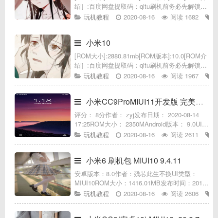
绍］:百度网盘提取码：qitu刷机前务必先解锁手
机，退出小米账号基于官方最新固件修改制作系
玩机教程
2020-08-16
阅读 1682
统签名验证优化，可以任意安装apk等。精简
小米10
[ROM大小]:2880.81mb[ROM版本]:10.0[ROM介
绍］:百度网盘提取码：qitu刷机前务必先解锁手
机，退出小米账号基于官方最新固件修改制作系
玩机教程
2020-08-16
阅读 1967
统签名验证优化，可以任意安装apk等。百度
小米CC9ProMIUI11开发版 完美ROOT
评分： 8分作者： zyj发布日期： 2020-08-14
17:25ROM大小： 2350MAndroid版本： 9.0UI类
型： MIUI包类型： 卡刷包刷机包介绍*基于
玩机教程
2020-08-16
阅读 2611
MIUI11 20.2.
小米6 刷机包 MIUI10 9.4.11
安卓版本：8.0作者：残芯此生不换UI类型：
MIUI10ROM大小：1416.01MB发布时间：2019-
04-12适用机型：小米小米6（安卓8.0）8.3/10分
玩机教程
2020-08-16
阅读 2606
ROM介绍刷机前务必先解锁手机，退出