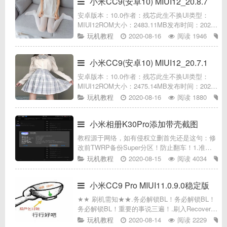
小米CC9(安卓10) MIUI12_20.8.7
安卓版本：10.0作者：残芯此生不换UI类型：
MIUI12ROM大小：2483.11MB发布时间：2020-
08-09适用机型：小米小米CC9(安卓10.0)8.0/10
玩机教程
2020-08-16
阅读 1946
分ROM介绍百度网盘提取码：q
小米CC9(安卓10) MIUI12_20.7.1
安卓版本：10.0作者：残芯此生不换UI类型：
MIUI12ROM大小：2475.14MB发布时间：2020-
07-14适用机型：小米小米CC9(安卓10.0)ROM介
玩机教程
2020-08-16
阅读 1880
绍百度网盘提取码：qitu刷机前务
小米相册K30Pro添加带壳截图
教程源于网络，如有侵权立删首先还是这句：修
改前TWRP备份Super分区！防止翻车！1.准备
小米相册(2.2.16.17)和MT管理器2.02.MT管理器
玩机教程
2020-08-15
阅读 4034
打开小米相册->点击查看3.选择classes
小米CC9 Pro MIUI11.0.9.0稳定版
★★ 刷机需知★★.务必解锁BL！务必解锁BL！
务必解锁BL！重要的事说三遍！.刷入Recovery
后读取内置储存需要先进行格式化data分区(清
玩机教程
2020-08-14
阅读 2229