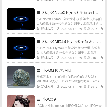
意，抹除棱角；碰触左右，不被形式左右;呼
吸，塑造全新生命;
$&小米Note3 Flyme8 全新设计 极致丝滑11
小米Note3 Flyme8 全新设计 极致丝滑 去线留白
灵动壁纸全新体验全新设计扁平，源自精细的拟
物；大胆的色彩下，是若隐若现的光影；去形取
玩机教程
2020-08-17
阅读 2016
意，抹除棱角；碰触左右，不被形式左右;呼
吸，塑造全新生命
$&小米MIX2S Flyme8 全新设计 极致丝滑13
小米MIX2S Flyme8 全新设计 极致丝滑 去线留
白 灵动壁纸全新体验全新设计扁平，源自精细
的拟物；大胆的色彩下，是若隐若现的光影；去
玩机教程
2020-08-17
阅读 2450
形取意，抹除棱角；碰触左右，不被形式左右;
呼吸，塑造全新生命
小米6刷机包 MIUI
安卓版本：7.1.x作者：YiRanYouMUI类型：
MIUI9ROM大小：1129.25MB发布时间：2017-
12-28适用机型：小米Mi6（小米6）ROM介绍注
玩机教程
2020-08-17
阅读 2915
意事项请使用第三方recovery
小米cc9
[ROM大小]:2488.98mb[ROM版本]:10.0[ROM介