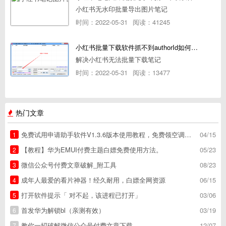
小红书无水印批量导出图片笔记
时间：2022-05-31
阅读：41245
小红书批量下载软件抓不到authorId如何解决
解决小红书无法批量下载笔记
时间：2022-05-31
阅读：13477
热门文章
免费试用申请助手软件V1.3.6版本使用教程，免费领空调冰箱，附下载地址
04/15
1
【教程】华为EMUI付费主题白嫖免费使用方法。
05/23
2
微信公众号付费文章破解_附工具
08/23
3
成年人最爱的看片神器！经久耐用，白嫖全网资源
06/15
4
打开软件提示「 对不起，该进程已打开」
03/06
5
首发华为解锁bl（亲测有效）
03/19
6
教你一招破解微信公众号付费文章下载
12/07
7