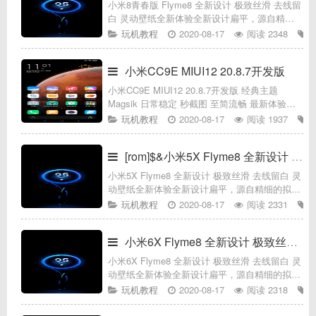
小米8青春版 Flyme8 全新设计 极致丝滑 去线留
白 灵动壁纸全新体验全新设计扁平，源自精细
的拟物；大胆的色彩下，是若隐若现的光影；去
玩机教程
2020-08-17
阅读 2348
形取意，抹除棱角；碰触左右，不被形式左右;
呼吸，塑造全新生命;
小米CC9E MIUI12 20.8.7开发版
小米CC9E MIUI12 20.8.7开发版 经典主题
Magsik 日常稳定 秒截图 至简流畅 最新体验
ROM介绍：*设备必须保证已经解锁，再刷入一
玩机教程
2020-08-17
阅读 1937
款适合自己手机的TWRP-RECOVERY*基于
[rom]$&小米5X Flyme8 全新设计 极致丝滑 去线留白
小米5X Flyme8 全新设计 极致丝滑 去线留白 灵
动壁纸全新体验全新设计扁平，源自精细的拟
物；大胆的色彩下，是若隐若现的光影；去形取
玩机教程
2020-08-17
阅读 2331
意，抹除棱角；碰触左右，不被形式左右;呼
吸，塑造全新生命;融合
小米6X Flyme8 全新设计 极致丝滑 去线留白
小米6X Flyme8 全新设计 极致丝滑 去线留白 灵
动壁纸全新体验全新设计扁平，源自精细的拟
物；大胆的色彩下，是若隐若现的光影；去形取
玩机教程
2020-08-17
阅读 2318
意，抹除棱角；碰触左右，不被形式左右;呼
吸，塑造全新生命;融合