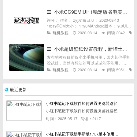
除-格式化DATA分区-输入yes-确定).然后再重启
小米CC9EMIUI11稳定版省电美化无限迅雷
评分： 作者： zyj发布日期： 2020-08-13
10:19ROM大小： 1790MAndroid版本： 9.0UI类
型： MIUI包类型： 卡刷包刷机包介绍★★ 刷机
玩机教程
2020-08-14
阅读 2042
需知★★.务必解锁BL！
小米超级壁纸设置教程，新增土星环超级壁纸
发布的教程目前仅小米手机可用，因为其他手机
没试过，当然有想法的可以试试能不能用。 支
持超级壁纸的，可以直接下载 超级壁纸链接如
玩机教程
2020-08-14
阅读 5951
下：https://www.lanzoux.com/tp/iq
最近更新
小红书笔记下载软件如何设置浏览器路径
小红书笔记下载软件如何设置浏览器路径
时间：2025-05-17
阅读：2117
小红书笔记下载助手新版1.1.7版本使用教程