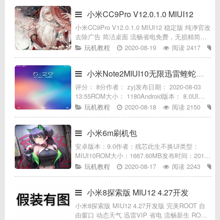
米手机“安全
小米CC9Pro V12.0.1.0 MIUI12
小米CC9Pro V12.0.1.0 MIUI12 稳定版 纯净官改
去除广告 简洁桌面 流畅省电免费，无损精简，
官方特性，流畅省电官改特性:纯净无推广全局
玩机教程
2020-08-19
阅读 2417
合并odex全局Zipalign优化重新调整
小米Note2MIUI10无限迅雷蝰蛇黑域XP框架
评分： 8分作者： zyj发布日期： 2020-08-03
13:55ROM大小： 1180Android版本： 8.0UI类
型： MIUI包类型： 卡刷包刷机包介绍*温馨提
玩机教程
2020-08-18
阅读 2150
示：*设备必须保证已经解
小米6m刷机包
安卓版本：9.0作者：残芯此生不换UI类型：
MIUI10ROM大小：1667.60MB发布时间：2019-
06-24适用机型：小米小米6X（安卓9.0 不要降
玩机教程
2020-08-17
阅读 2243
级刷低版本）8.0/10分ROM介绍刷机前
小米8探索版 MIU12 4.27开发
小米8探索版 MIU12 4.27开发版 完美ROOT 自
由窗口 动态天气 迅雷VIP 省电 流畅新生 ROM