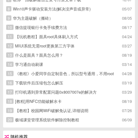
Win10声卡驱动安装方法(解决没声音或异常)
05/07
8
华为主题破解（搬砖）
08/05
9
微信提现银行卡免手续费方法
08/17
10
【玩机教程】面具root具体刷入方式
04/24
11
MIUI系统无需root更换第三方字体
03/27
12
什么是面具？面具怎么用？
08/19
13
学习通自动刷课
03/14
14
《教程》小爱同学自定制音色，所以型号通用，不用root
04/28
15
下载软件后压缩包怎么解压
03/19
16
打印机遇到异常配置问题0x8007007e的解决方
03/29
17
[教程]用NFC功能破解水卡
08/19
18
【教程】校园网WiFi破解免认证,详细说明
07/26
19
极域课堂管理系统软件解除控制教程
06/09
20
随机推荐