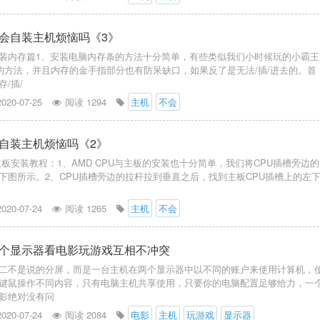
会自装主机烦恼吗《3》
装内存篇1、安装电脑内存条的方法十分简单，有些类似我们小时候玩的小霸王
卡的方法，并且内存的金手指部分也有防呆缺口，如果反了是无法/插/进去的。首
/插/
2020-07-25
阅读 1294
主机
不会
自装主机烦恼吗《2》
主板安装教程：1、AMD CPU与主板的安装也十分简单，我们将CPU插槽旁边的
下图所示。2、CPU插槽旁边的拉杆拉到垂直之后，找到主板CPU插槽上的左
2020-07-24
阅读 1265
主机
不会
个显示器看电影玩游戏互相不冲突
二不是说的分屏，而是一台主机在两个显示器中以不同的账户来使用计算机，
键鼠操作不同内容，只有电脑主机共享使用，只要你的电脑配置足够给力，一
影绝对没有问
2020-07-24
阅读 2084
电影
主机
玩游戏
显示器