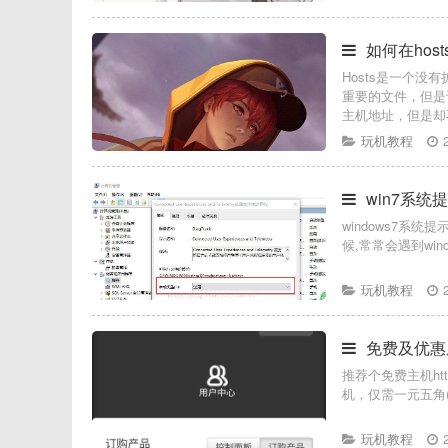
如何在hos
Hosts是一个
重要的文件，但是
主机地址，但是却
玩机教程
win7系统
windows7系统
候,常常会遇到win
玩机教程
免费及优惠
推荐个免费主机htt
机，仅需一元五角(年
玩机教程