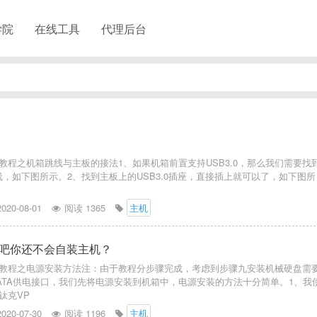
学院
在线工具
代理后台
教程之机箱跳线与主板的接法1、如果机箱前置支持USB3.0，那么我们需要找
0线，如下图所示。2、找到主板上的USB3.0插座，直接插上就可以了，如下图所
2020-08-01
阅读 1365
主机
吧你还不会自装主机？
教程之电源安装方法注：由于教程分步骤完成，考虑到步骤九安装机械硬盘需
ATA供电接口，我们先将电源安装到机箱中，电源安装的方法十分简单。1、我
钛克VP
2020-07-30
阅读 1196
主机