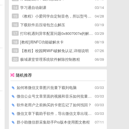
学习通自动刷课
03/14
14
《教程》小爱同学自定制音色，所以型号通用，不用root
04/28
15
很
下载软件后压缩包怎么解压
03/19
16
打印机遇到异常配置问题0x8007007e的解决方
03/29
17
[教程]用NFC功能破解水卡
08/19
18
【教程】校园网WiFi破解免认证,详细说明
07/26
19
极域课堂管理系统软件解除控制教程
06/09
20
随机推荐
如何将微信文章图片批量下载到电脑
03/03
微信公众号文章里面的视频和音乐如何批量下载到电脑上
03/03
软件老用户之前购买的卡密忘记了如何找回？
03/03
主
微信文章下载助手软件，导出微信文章出现「导出失败*篇」如何解决
03/03
群小助微信群采集助手Pro版本使用图文教程
07/11