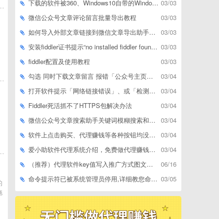
下载的软件被360、Windows10自带的Windows Defender、腾讯管家等杀毒软件误删了怎么解决
03/03
微信公众号文章评论留言批量导出教程
03/03
如何导入外部文章链接到微信文章导出助手批量下载，附上3种方式
03/03
安装fiddler证书提示“no installed fiddler found”或开启代理ip失败
03/03
fiddler配置及使用教程
03/03
勾选 同时下载文章留言 报错「公众号主页和加载cookie参数不能为空」
03/04
打开软件提示「网络链接错误」、或「检测版本更新失败」等网络问题解决方案
03/04
Fiddler死活抓不了HTTPS包解决办法
03/04
微信公众号文章搜索助手关键词模糊搜索和精确匹配搜索的区别
03/04
软件上点击购买、代理赚钱等各种按钮均没有反应，不打开相应网址怎么解决
03/04
爱小助软件代理系统介绍，免费做代理赚钱，带你轻松月收入过万
03/04
（推荐）代理软件key值写入推广方式图文教程
06/16
命令提示符已被系统管理员停用,详细教您命令提示符已被系统管理员停用怎么办
03/05
的
拖