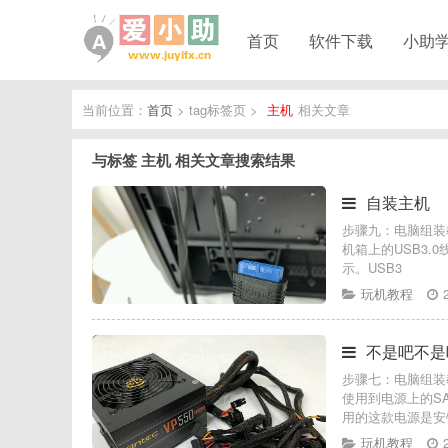
首页
软件下载
小助
当前位置：
首页
> tag标签页 >
主机
相关文章
与标签
主机
相关文章搜索结果
自装主机
步骤九：电脑组装
机箱上的USB3.
示。USB3
玩机教程
不是吧不是
步骤七：电脑组装
使用到电源上的S
用的这款电源是安
玩机教程