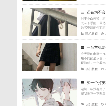
还在为不会
对于小白来说，想
无从下手的。虽然
购买电脑配件而想
玩机教程
一台主机两
今天说的电脑一拖
用不同的显示器、
玩游戏，一个看电
玩机教程
买一个打英
电脑一年没有用了
帮我推荐一下配置
玩机教程