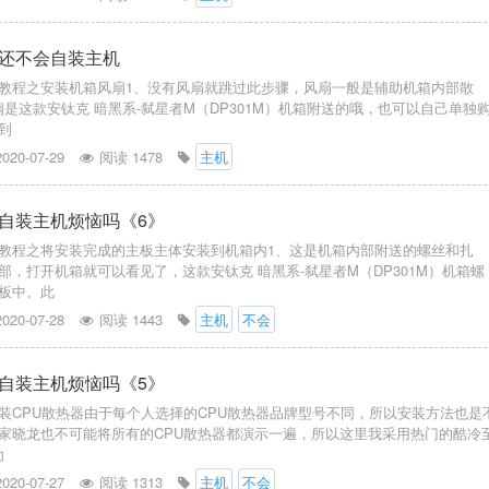
还不会自装主机
教程之安装机箱风扇1、没有风扇就跳过此步骤，风扇一般是辅助机箱内部散
风扇是这款安钛克 暗黑系-弑星者M（DP301M）机箱附送的哦，也可以自己单独
到
2020-07-29
阅读 1478
主机
自装主机烦恼吗《6》
教程之将安装完成的主板主体安装到机箱内1、这是机箱内部附送的螺丝和扎
部，打开机箱就可以看见了，这款安钛克 暗黑系-弑星者M（DP301M）机箱螺
板中。此
2020-07-28
阅读 1443
主机
不会
自装主机烦恼吗《5》
装CPU散热器由于每个人选择的CPU散热器品牌型号不同，所以安装方法也是
家晓龙也不可能将所有的CPU散热器都演示一遍，所以这里我采用热门的酷冷
为
2020-07-27
阅读 1313
主机
不会