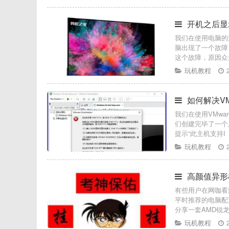
开机之后显
我们在使用电脑的
脑出现了一个故障
这个故障，原因众
玩机教程
如何解决VMw
我们在使用VMw
们创建完毕了一个
提示“此主机支持I
玩机教程
高颜值异形
有些用户在网咖看
平时推荐的电脑配
分享一套AMD锐龙R
玩机教程