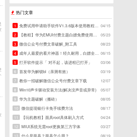
热门文章
是
免费试用申请助手软件V1.3.6版本使用教程，免费领空调冰箱，附下载地址
04/15
1
家
【教程】华为EMUI付费主题白嫖免费使用方法。
05/23
2
微信公众号付费文章破解_附工具
08/23
3
成年人最爱的看片神器！经久耐用，白嫖全网资源
06/15
4
打开软件提示「 对不起，该进程已打开」
03/06
5
使
首发华为解锁bl（亲测有效）
03/19
6
个
教你一招破解微信公众号付费文章下载
12/07
7
Win10声卡驱动安装方法(解决没声音或异常)
05/07
8
华为主题破解（搬砖）
08/05
9
微信提现银行卡免手续费方法
08/17
10
家
【玩机教程】面具root具体刷入方式
04/24
11
MIUI系统无需root更换第三方字体
03/27
12
什么是面具？面具怎么用？
08/19
13