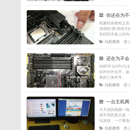
你还在为不
电脑组装教程之安
游戏机/插/游戏
先找到主板上的内存
玩机教程
还在为不会
AMD平台CPU与
拉杆向外拉开，如
角的三角符号，
玩机教程
一台主机两
今天说的电脑一拖
用不同的显示器、
玩游戏，一个看电
玩机教程