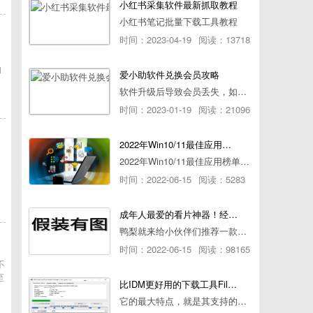
小红书采集软件最新抓取教程
小红书笔记批量下载工具教程
时间：2023-04-19
阅读：13718
购
爱小助软件兑换会员攻略
软件升级后导致会员丢失，如何快速兑换会员详细攻略
时间：2023-01-19
阅读：21096
2022年Win10/11最佳应用榜单出炉！ 你都用过几个？
2022年Win10/11最佳应用榜单出炉！ 你都用过几个？
时间：2022-06-15
阅读：5283
成年人最爱的看片神器！经久耐用-白嫖全网资源
鸭梨就来给小伙伴们推荐一款经久耐用的良心播放器，资源齐全无广告，可以放心使用~
时间：2022-06-15
阅读：98165
不
至
比IDM更好用的下载工具File Centipede文件蜈蚣-秒杀迅雷-直接飞起！
它的最大特点，就是其支持的下载协议几乎是市面上最全面的，包括HTTP/FTP、BT种子、磁力链接，m3u8流任务（AES-128解密）。