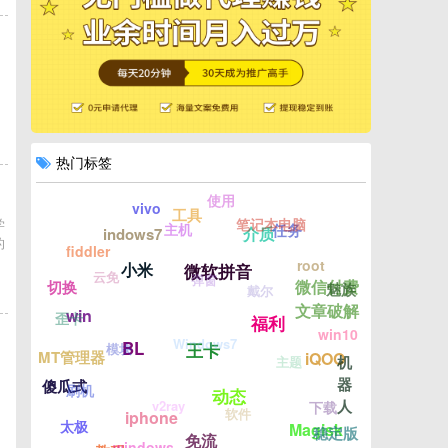
热门标签
使用
vivo
工具
学
笔记本电脑
主机
任务
介质
indows7
的
fiddler
root
小米
微软拼音
云免
弹窗
微信付费
切换
魅族
戴尔
文章破解
win
歪卡
福利
win10
Windows7
BL
模块
王卡
MT管理器
iQOO
主题
机
我
器
傻瓜式
刷机
动态
人
v2ray
下载
软件
iphone
太极
Magisk
稳定版
免流
windows