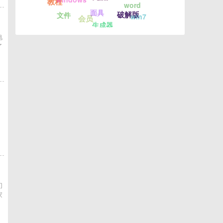
教程
word
面具
破解版
文件
win7
会员
生成器
电
了
我
们
家