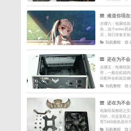
难道你现在
步骤六：电脑组装
热，这个antec
买，我们准备安装
玩机教程
还在为不会
步骤五：电脑组装
带，一般在机箱内
丝配件在机箱后侧
玩机教程
还在为不会
电脑组装教程之安
同的，但是装机之
尊T400i散热器作
玩机教程