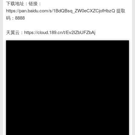
下载地址：链接：
https://pan.baidu.com/s/1BdQBsq_ZW0eCXZCjofHbzQ 提取
码：8888
天翼云：https://cloud.189.cn/t/Ev2IZbUFZbAj