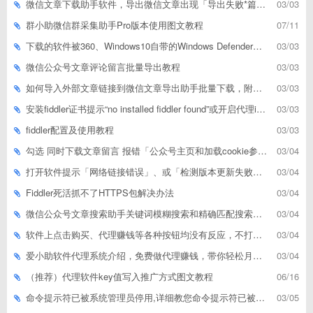
微信文章下载助手软件，导出微信文章出现「导出失败*篇」如何解决
03/03
群小助微信群采集助手Pro版本使用图文教程
07/11
下载的软件被360、Windows10自带的Windows Defender、腾讯管家等杀毒软件误删了怎么解决
03/03
微信公众号文章评论留言批量导出教程
03/03
如何导入外部文章链接到微信文章导出助手批量下载，附上3种方式
03/03
安装fiddler证书提示“no installed fiddler found”或开启代理ip失败
03/03
fiddler配置及使用教程
03/03
勾选 同时下载文章留言 报错「公众号主页和加载cookie参数不能为空」
03/04
打开软件提示「网络链接错误」、或「检测版本更新失败」等网络问题解决方案
03/04
Fiddler死活抓不了HTTPS包解决办法
03/04
微信公众号文章搜索助手关键词模糊搜索和精确匹配搜索的区别
03/04
软件上点击购买、代理赚钱等各种按钮均没有反应，不打开相应网址怎么解决
03/04
爱小助软件代理系统介绍，免费做代理赚钱，带你轻松月收入过万
03/04
（推荐）代理软件key值写入推广方式图文教程
06/16
命令提示符已被系统管理员停用,详细教您命令提示符已被系统管理员停用怎么办
03/05