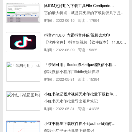
比IDM更好用的下载工具File Centipede文件蜈蚣-秒杀迅雷-直接飞起！
它的最大特点，就是其支持的下载协议几乎是市面上最全面的，包括HTTP/FTP、BT种子、磁力链接，m3u8流任务（AES-128解密）。
时间：2022-06-15
阅读：17994
抖音v11.8.0_内置抖音伴侣/视频去水印
【软件名称】 抖音短视频【软件版本】 11.8.0【软件大小】 83.74M【是否Root】不需要【测试机型】PCML10 [oppo Reno Ace]【文字介绍】 抖音短视频app是一款很有意思娱
时间：2022-06-09
阅读：5325
「亲测可用」fiddler抓不到pc端微信小程序包解决方案
解决微信小程序用fiddle无法抓取
时间：2022-05-31
阅读：15394
小红书笔记图片视频无水印批量下载软件使用教程
小红书无水印批量导出图片笔记
时间：2022-05-31
阅读：41235
小红书批量下载软件抓不到authorId如何解决
解决小红书无法批量下载笔记