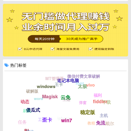
热门标签
微信付费文章破解
MT管理器
笔记本电脑
root
王卡
vivo
太极
windows
破解版
福利
Magisk
云免
word
主题
fiddler
动态
下载
弹窗
傻瓜式
刷机
稳定版
主机
iphone
歪卡
工具
win7
任务
免流
教程
戴尔
BL