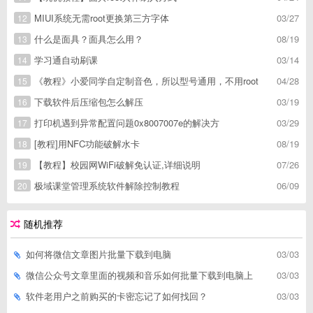
MIUI系统无需root更换第三方字体
03/27
12
什么是面具？面具怎么用？
08/19
13
学习通自动刷课
03/14
14
《教程》小爱同学自定制音色，所以型号通用，不用root
04/28
15
下载软件后压缩包怎么解压
03/19
16
打印机遇到异常配置问题0x8007007e的解决方
03/29
17
[教程]用NFC功能破解水卡
08/19
18
【教程】校园网WiFi破解免认证,详细说明
07/26
19
极域课堂管理系统软件解除控制教程
06/09
20
随机推荐
如何将微信文章图片批量下载到电脑
03/03
微信公众号文章里面的视频和音乐如何批量下载到电脑上
03/03
软件老用户之前购买的卡密忘记了如何找回？
03/03