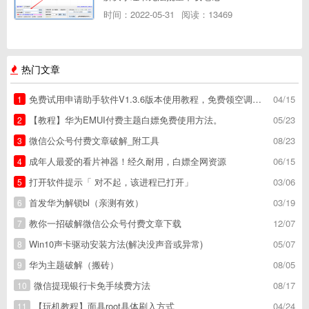
时间：2022-05-31
阅读：13469
热门文章
免费试用申请助手软件V1.3.6版本使用教程，免费领空调冰箱，附下载地址
04/15
1
【教程】华为EMUI付费主题白嫖免费使用方法。
05/23
2
微信公众号付费文章破解_附工具
08/23
3
成年人最爱的看片神器！经久耐用，白嫖全网资源
06/15
4
打开软件提示「 对不起，该进程已打开」
03/06
5
首发华为解锁bl（亲测有效）
03/19
6
教你一招破解微信公众号付费文章下载
12/07
7
Win10声卡驱动安装方法(解决没声音或异常)
05/07
8
华为主题破解（搬砖）
08/05
9
微信提现银行卡免手续费方法
08/17
10
【玩机教程】面具root具体刷入方式
04/24
11