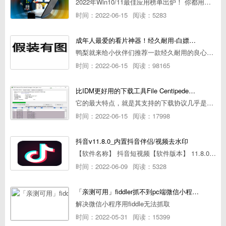
2022年Win10/11最佳应用榜单出炉！ 你都用过几个？
时间：2022-06-15
阅读：5283
成年人最爱的看片神器！经久耐用-白嫖全网资源
鸭梨就来给小伙伴们推荐一款经久耐用的良心播放器，资源齐全无广告，可以放心使用~
时间：2022-06-15
阅读：98165
比IDM更好用的下载工具File Centipede文件蜈蚣-秒杀迅雷-直接飞起！
它的最大特点，就是其支持的下载协议几乎是市面上最全面的，包括HTTP/FTP、BT种子、磁力链接，m3u8流任务（AES-128解密）。
时间：2022-06-15
阅读：17998
抖音v11.8.0_内置抖音伴侣/视频去水印
【软件名称】 抖音短视频【软件版本】 11.8.0【软件大小】 83.74M【是否Root】不需要【测试机型】PCML10 [oppo Reno Ace]【文字介绍】 抖音短视频app是一款很有意思娱
时间：2022-06-09
阅读：5328
「亲测可用」fiddler抓不到pc端微信小程序包解决方案
解决微信小程序用fiddle无法抓取
时间：2022-05-31
阅读：15399