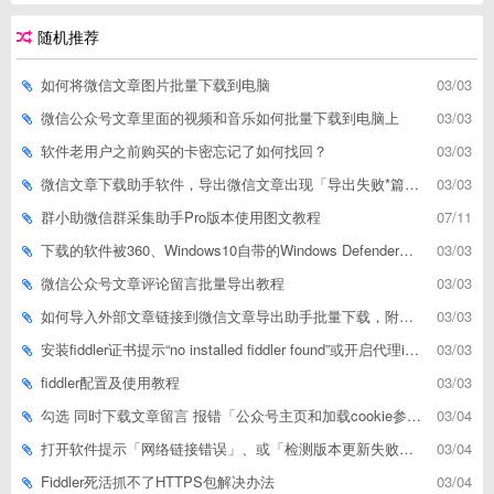
随机推荐
如何将微信文章图片批量下载到电脑
03/03
微信公众号文章里面的视频和音乐如何批量下载到电脑上
03/03
软件老用户之前购买的卡密忘记了如何找回？
03/03
微信文章下载助手软件，导出微信文章出现「导出失败*篇」如何解决
03/03
群小助微信群采集助手Pro版本使用图文教程
07/11
下载的软件被360、Windows10自带的Windows Defender、腾讯管家等杀毒软件误删了怎么解决
03/03
微信公众号文章评论留言批量导出教程
03/03
如何导入外部文章链接到微信文章导出助手批量下载，附上3种方式
03/03
安装fiddler证书提示“no installed fiddler found”或开启代理ip失败
03/03
fiddler配置及使用教程
03/03
勾选 同时下载文章留言 报错「公众号主页和加载cookie参数不能为空」
03/04
打开软件提示「网络链接错误」、或「检测版本更新失败」等网络问题解决方案
03/04
Fiddler死活抓不了HTTPS包解决办法
03/04