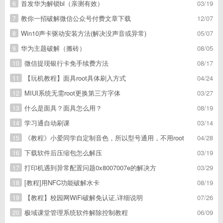
首发华为解锁bl（亲测有效）
03/19
6
教你一招破解微信公众号付费文章下载
12/07
7
Win10声卡驱动安装方法(解决没声音或异常)
05/07
8
华为主题破解（搬砖）
08/05
9
微信提现银行卡免手续费方法
08/17
10
【玩机教程】面具root具体刷入方式
04/24
11
MIUI系统无需root更换第三方字体
03/27
12
什么是面具？面具怎么用？
08/19
13
学习通自动刷课
03/14
14
《教程》小爱同学自定制音色，所以型号通用，不用root
04/28
15
下载软件后压缩包怎么解压
03/19
16
打印机遇到异常配置问题0x8007007e的解决方
03/29
17
[教程]用NFC功能破解水卡
08/19
18
【教程】校园网WiFi破解免认证,详细说明
07/26
19
极域课堂管理系统软件解除控制教程
06/09
20