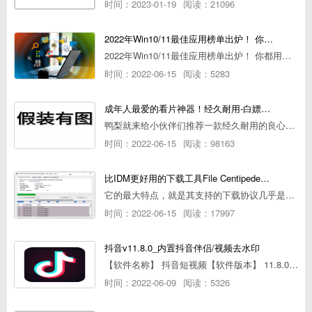
时间：2023-01-19
阅读：21096
2022年Win10/11最佳应用榜单出炉！ 你都用过几个？
2022年Win10/11最佳应用榜单出炉！ 你都用过几个？
时间：2022-06-15
阅读：5283
成年人最爱的看片神器！经久耐用-白嫖全网资源
鸭梨就来给小伙伴们推荐一款经久耐用的良心播放器，资源齐全无广告，可以放心使用~
时间：2022-06-15
阅读：98163
比IDM更好用的下载工具File Centipede文件蜈蚣-秒杀迅雷-直接飞起！
它的最大特点，就是其支持的下载协议几乎是市面上最全面的，包括HTTP/FTP、BT种子、磁力链接，m3u8流任务（AES-128解密）。
时间：2022-06-15
阅读：17997
抖音v11.8.0_内置抖音伴侣/视频去水印
【软件名称】 抖音短视频【软件版本】 11.8.0【软件大小】 83.74M【是否Root】不需要【测试机型】PCML10 [oppo Reno Ace]【文字介绍】 抖音短视频app是一款很有意思娱
时间：2022-06-09
阅读：5326