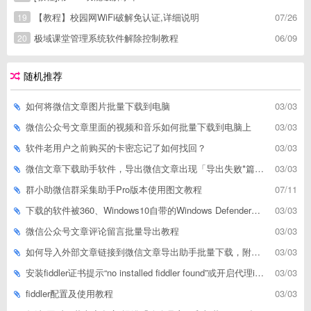
【教程】校园网WiFi破解免认证,详细说明
07/26
19
极域课堂管理系统软件解除控制教程
06/09
20
随机推荐
如何将微信文章图片批量下载到电脑
03/03
微信公众号文章里面的视频和音乐如何批量下载到电脑上
03/03
软件老用户之前购买的卡密忘记了如何找回？
03/03
微信文章下载助手软件，导出微信文章出现「导出失败*篇」如何解决
03/03
群小助微信群采集助手Pro版本使用图文教程
07/11
下载的软件被360、Windows10自带的Windows Defender、腾讯管家等杀毒软件误删了怎么解决
03/03
微信公众号文章评论留言批量导出教程
03/03
如何导入外部文章链接到微信文章导出助手批量下载，附上3种方式
03/03
安装fiddler证书提示“no installed fiddler found”或开启代理ip失败
03/03
fiddler配置及使用教程
03/03