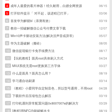
成年人最爱的看片神器！经久耐用，白嫖全网资源
06/15
4
打开软件提示「 对不起，该进程已打开」
03/06
5
首发华为解锁bl（亲测有效）
03/19
6
教你一招破解微信公众号付费文章下载
12/07
7
Win10声卡驱动安装方法(解决没声音或异常)
05/07
8
华为主题破解（搬砖）
08/05
9
微信提现银行卡免手续费方法
08/17
10
【玩机教程】面具root具体刷入方式
04/24
11
MIUI系统无需root更换第三方字体
03/27
12
什么是面具？面具怎么用？
08/19
13
学习通自动刷课
03/14
14
《教程》小爱同学自定制音色，所以型号通用，不用root
04/28
15
下载软件后压缩包怎么解压
03/19
16
打印机遇到异常配置问题0x8007007e的解决方
03/29
17
[教程]用NFC功能破解水卡
08/19
18