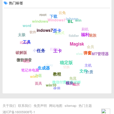
热门标签
云免
root
下载
iphone
Windows7
win
BL
windows
word
刷机
indows7
歪卡
软件
傻瓜式
福利
太极
魅族
fiddler
工具
iQOO
Magisk
会员
机器人
任务
小米
王卡
破解版
弹窗
MT管理器
vivo
微软拼音
动态
稳定版
v2ray
主机
切换
生成器
笔记本电脑
文件
介质
教程
主题
win7
免流
微信付费文章破解
模块
面具
戴尔
win10
使用
关于我们
联系我们
免责声明
网站地图
sitemap
热门主题
湘ICP备16005908号-1