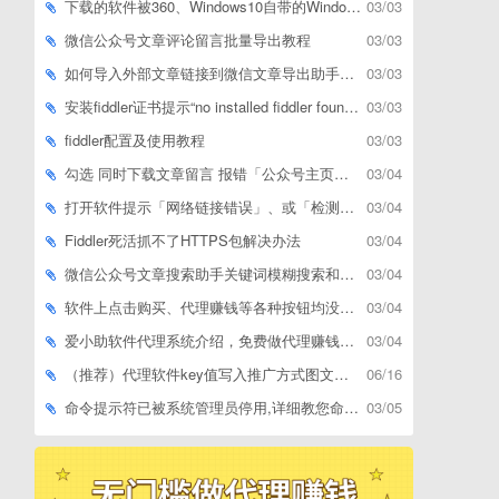
下载的软件被360、Windows10自带的Windows Defender、腾讯管家等杀毒软件误删了怎么解决
03/03
微信公众号文章评论留言批量导出教程
03/03
如何导入外部文章链接到微信文章导出助手批量下载，附上3种方式
03/03
安装fiddler证书提示“no installed fiddler found”或开启代理ip失败
03/03
fiddler配置及使用教程
03/03
勾选 同时下载文章留言 报错「公众号主页和加载cookie参数不能为空」
03/04
打开软件提示「网络链接错误」、或「检测版本更新失败」等网络问题解决方案
03/04
Fiddler死活抓不了HTTPS包解决办法
03/04
微信公众号文章搜索助手关键词模糊搜索和精确匹配搜索的区别
03/04
软件上点击购买、代理赚钱等各种按钮均没有反应，不打开相应网址怎么解决
03/04
爱小助软件代理系统介绍，免费做代理赚钱，带你轻松月收入过万
03/04
（推荐）代理软件key值写入推广方式图文教程
06/16
命令提示符已被系统管理员停用,详细教您命令提示符已被系统管理员停用怎么办
03/05