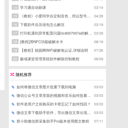
学习通自动刷课
03/14
14
《教程》小爱同学自定制音色，所以型号通用，不用root
04/28
15
下载软件后压缩包怎么解压
03/19
16
打印机遇到异常配置问题0x8007007e的解决方
03/29
17
[教程]用NFC功能破解水卡
08/19
18
【教程】校园网WiFi破解免认证,详细说明
07/26
19
极域课堂管理系统软件解除控制教程
06/09
20
随机推荐
如何将微信文章图片批量下载到电脑
03/03
微信公众号文章里面的视频和音乐如何批量下载到电脑上
03/03
软件老用户之前购买的卡密忘记了如何找回？
03/03
微信文章下载助手软件，导出微信文章出现「导出失败*篇」如何解决
03/03
群小助微信群采集助手Pro版本使用图文教程
07/11