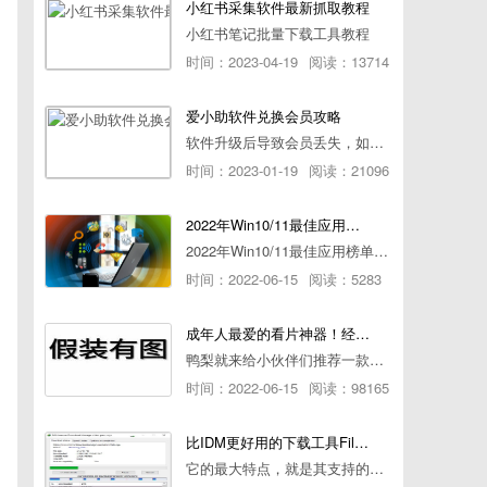
小红书采集软件最新抓取教程
小红书笔记批量下载工具教程
时间：2023-04-19
阅读：13714
爱小助软件兑换会员攻略
软件升级后导致会员丢失，如何快速兑换会员详细攻略
时间：2023-01-19
阅读：21096
2022年Win10/11最佳应用榜单出炉！ 你都用过几个？
2022年Win10/11最佳应用榜单出炉！ 你都用过几个？
时间：2022-06-15
阅读：5283
成年人最爱的看片神器！经久耐用-白嫖全网资源
鸭梨就来给小伙伴们推荐一款经久耐用的良心播放器，资源齐全无广告，可以放心使用~
时间：2022-06-15
阅读：98165
比IDM更好用的下载工具File Centipede文件蜈蚣-秒杀迅雷-直接飞起！
它的最大特点，就是其支持的下载协议几乎是市面上最全面的，包括HTTP/FTP、BT种子、磁力链接，m3u8流任务（AES-128解密）。