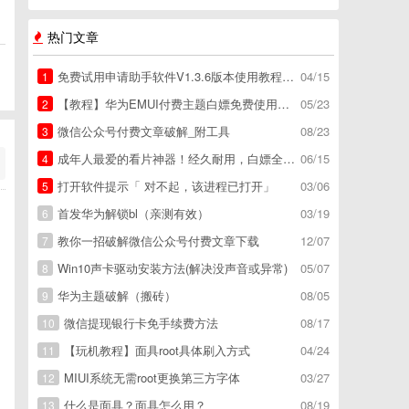
热门文章
免费试用申请助手软件V1.3.6版本使用教程，免费领空调冰箱，附下载地址
04/15
1
【教程】华为EMUI付费主题白嫖免费使用方法。
05/23
2
微信公众号付费文章破解_附工具
08/23
3
成年人最爱的看片神器！经久耐用，白嫖全网资源
06/15
4
打开软件提示「 对不起，该进程已打开」
03/06
5
首发华为解锁bl（亲测有效）
03/19
6
教你一招破解微信公众号付费文章下载
12/07
7
Win10声卡驱动安装方法(解决没声音或异常)
05/07
8
华为主题破解（搬砖）
08/05
9
微信提现银行卡免手续费方法
08/17
10
【玩机教程】面具root具体刷入方式
04/24
11
MIUI系统无需root更换第三方字体
03/27
12
什么是面具？面具怎么用？
08/19
13