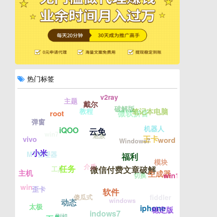
热门标签
v2ray
主题
戴尔
破解版
教程
笔记本电脑
微软拼音
root
弹窗
机器人
iQOO
云免
win7
魅族
王卡
vivo
word
Windows7
小米
MT管理器
福利
模块
介质
任务
微信付费文章破解
工具
主机
生成器
win10
切换
win
歪卡
软件
傻瓜式
fiddler
windows
动态
太极
iphone
稳定版
indows7
刷机