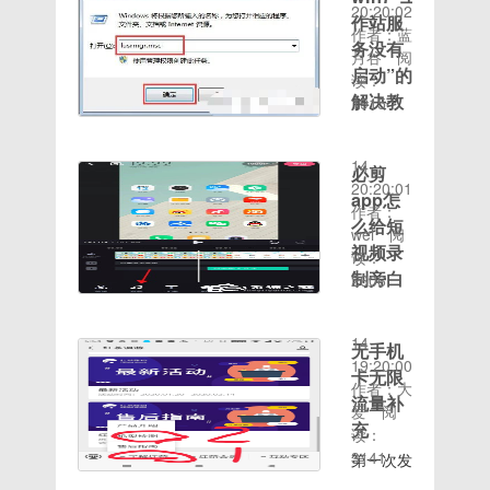
20:20:02
目介绍：
作站服
作者：蓝
成语学习
务没有
月谷
阅
阁是北京
启动”的
读：
音梦有限
解决教
1915
公司打造
时间：
程
的一款边
2020-08-
学习成语
win7“工
14
必剪
边赚钱的
作站服务
20:20:01
游戏，目
app怎
没有启
作者：
前正在搞
么给短
动”的方
wei
阅
新人活动
法1、点
视频录
读：
做法：微
击打开电
制旁白
2606
信搜索小
脑左下
时间：
必剪app
程序：成
角“开始
2020-08-
是一款
语学习阁
菜单”，
14
无手机
bilibili推
进去首页
打开“运
19:20:00
卡无限
出的移动
——开始
行”选
作者：大
端视频剪
流量补
猜成语
项；2、
爱
阅
辑工具，
——猜
充
在弹出的
读：
支持高清
15个成
运行对话
3141
第一次发
录屏，具
语左右即
时间：
框输入
帖，有好