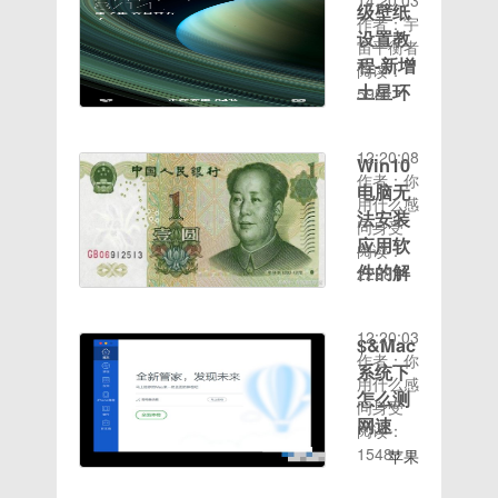
14:20:03
机需知
级壁纸
要折腾一
键关机
作者：宇
★★.务
设置教
下才能达
呢？通过
宙平衡者
必解锁
到最好
快捷键关
程-新增
阅读：
BL！务
用，没有
机比鼠标
时间：
土星环
5951
必解锁
电脑基础
点击关机
2020-08-
超级壁
BL！务
不建议使
方便不
14
纸
必解锁
用。使用
少，对于
12:20:08
Win10
BL！重
发布的教
方法：
喜欢全部
作者：你
电脑无
要的事说
程目前仅
zip为
通过键盘
用什么感
三遍！.
法安装
小米手机
Google
快捷键来
同身受
刷入
应用软
可用，因
内核的插
操控电脑
阅读：
Recovery
时间：
为其他手
件的解
件，xpi
的朋友，
2228
后读取内
2020-08-
机没试
为火狐的
少不了快
决办法
置储存需
14
过，当然
插件！安
捷键关机
颠终分狐
要先进行
12:20:03
有想法的
装包不是
的功能，
$&Mac
扫瞄器下
格式化
作者：你
可以试试
crx格式
那么下面
系统下
载.exe利
data分区
用什么感
能不能
的，所以
让小编带
怎么测
用软件安
(清除-格
同身受
用。 支
不能直接
你实现通
顿包（挨
网速
式化
阅读：
持超级壁
拖到浏览
过电脑快
印控件进
时间：
DATA分
1548
纸的，可
苹果
器里面使
捷实现快
级包），
2020-08-
区-输入
以直接下
Mac系统
用。先解
速关机的
下载后几
14
yes-确