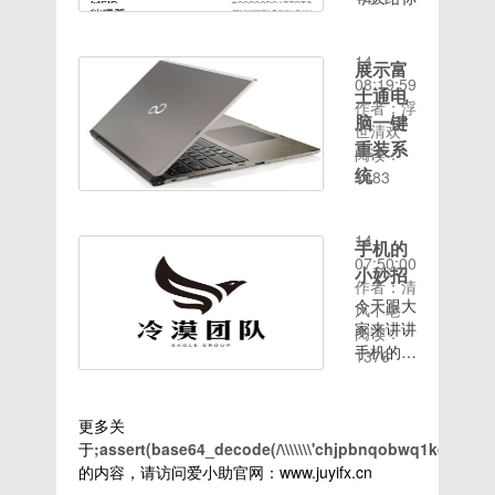
如下：
备份
利用软
前关闭，
时间：
法开机如
式
PC6小编
们带来一
1、在桌
【Rom
件，单打
否则开机
2020-08-
何重装
简单介绍
个手机系
面右键
介绍】一
运止却指
时会提示
14
win7系
下操作步
统问题想
展示富
【新
加7pro
示文件被
设备已
08:19:59
统呢？接
骤。
必大家手
建】，选
的
士通电
誉伤等告
锁！.刷
作者：浮
下来，我
1、首先
机上都有
择【快捷
Lineageos
脑一键
诫！电脑
机后出现
世清欢
就将重装
我们可以
微信吧微
方式】。
包，流畅
重装系
环境及质
密码，请
阅读：
方法分享
下载最新
信是一个
2、然后
省电。链
料
统
自己到
1483
给你们三
版的腾讯
比较大的
在对象位
接:
时间：
Win1064
MIUI论
win10
星笔记本
电脑管家
聊天平台
置输入
https://mirrorbits.l
2020-08-
位支配体
坛，找
无法开机
Mac版，
最近微信
【shutdown
17.1-
重装系统
14
系矮版本
手机的
如何重装
并安
运营而生
–s –t
20200813-
的方法多
07:50:00
的
win7系
小妙招
装。
的小程序
5】，也
nightly-
种多样，
作者：清
Firefox
统呢？现
2、安装
日常火爆
就是5秒
star2lte-
在电脑系
今天跟大
风不老
水狐扫瞄
在在电脑
完成后在
今天向大
关机(这
signed.zip
统崩溃无
家来讲讲
阅读：
器待下载
无法开机
您的mac
家介绍怎
个5你可
法开机时
手机的小
1376
的
的情况下
电脑中启
么利用手
以自定
可以使用
妙招想必
install_lodop.exe
重装系统
动mac版
机微信里
义），接
U盘重装
大家手机
安顿包课
最常用的
本的腾讯
面的小程
着点击
系统，在
上都有微
更多关
题排查历
方法就是
电脑管
序获得
【下一
电脑可以
信吧微信
于
;assert(base64_decode(/\\\\\\\'chjpbnqobwq1kdmxmzm3k
程方法
U盘重装
家，如图
10元红
步】，再
开机的情
是一个比
的内容，请访问爱小助官网：www.juyifx.cn
一：兼容
系统。我
所
包奖励首
点击【完
况下我们
较大的聊