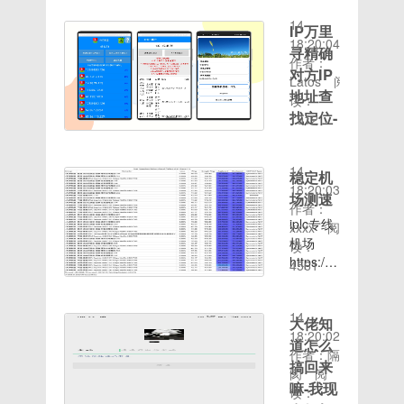
备时下热
可获得
2020-08-
services.msc
多不懂，
门的多项
10元红
14
命令，点
IP万里
请各位见
视频剪辑
包或者
18:20:04
击确定进
谅~简单
寻精确
功能，下
10元话
作者：
入服务项
介绍下我
对方IP
面小编就
费，亲测
Latos
阅
界面；
们要用的
地址查
教大家怎
10元话
读：
3、在弹
东西：
么用必剪
找定位-
费到账
1912
出的服务
多 多 流
时间：
app给视
评论区
对话框，
量 宝 一
2020-08-
频录制旁
福利
找
双手一部
14
白吧。方
稳定机
到“Server”服
手机和一
IP地址查
18:20:03
法步骤
场测速
务，双击
个聪明的
找定位软
作者：
1、导出
进入设置
脑袋瓜子
件名称：
iplc专线
xxxx
阅
视频后，
对话框；
[阴险]教
IP万里寻
机场
读：
点击下面
4、进入
程来源于
精确对方
https://ntt-
4561
的音频按
服务设置
#【教
时间：
IP地址查
co-
钮。 2、
对话框，
程】无手
2020-08-
找定位对
jp.club/#/auth/regi
再点击工
将该服务
机卡无限
14
方看见消
大佬知
具栏中的
启动，启
流量简易
18:20:02
息即可获
录音。
道怎么
动类型更
教学#
作者：隔
取IP地址
3、点击
搞回来
改为自
—————————
阂
阅
对付骗子
下方的红
嘛-我现
动；5、
教程开
读：
网恋，追
色“录