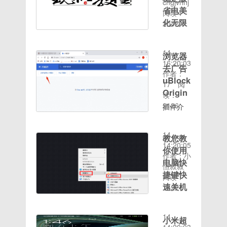
码:103906，
90秒->
chgjvhhj
设置中的
骤我们就
qq也不
性会发现
省电美
登录进去
小程序可
阅读：
云服务-
可以给自
行，电话
错误提示
点第一个
化无限
以替代手
2042
桌面云服
己制作的
号码也不
已经消
时间：
再点兑换
机端电脑
迅雷
务进行备
短视频加
行，真的
失，问题
2020-08-
图三，找
端APP->
份，然后
上自己的
很烦啊！
评分：
解决。相
14
的订单流
可投屏电
浏览器
恢复备份
配音旁白
作者：
信按照上
16:20:03
量包点启
视观看！
即可。教
去广告
了。
zyj发布
述小编分
作者：
用就好了
没会员又
程仅使用
uBlock
日期：
享的解决
17
阅
找到我们
讨厌广告
手机自带
2020-
Origin
win7系
读：
的oppo
的可以用
工具内容
08-13
统提
2126
漫游
插件介
这个方
还在进一
10:19ROM
时间：
示“工作
（oppo）,i
绍：
法，确实
步简化，
大小：
2020-08-
站服务没
漫游
uBlock
方便了许
敬请期待
1790MAndroid
14
有启
教您教
Origin是
多还不用
版本：
14:20:05
动”的方
一款自定
你使用
下载。
9.0UI类
作者：小
义的浏览
电脑快
型：
恒叔叔
器去广告
捷键快
MIUI包
阅读：
插件，靠
速关机
类型：
1522
规则实现
时间：
卡刷包刷
的方法
强大的去
2020-08-
机包介绍
广告功
怎么使用
14
★★ 刷
小米超
能。安装
电脑快捷