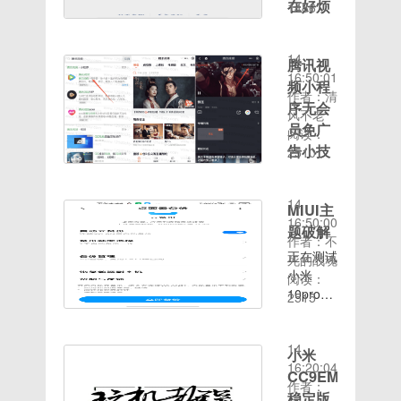
以同样的
在好烦
始：1.去
1486
债必备软
音”按
时间：
方式找到
微信搜红
啊
件
钮。 4、
2020-08-
Workstation
茶漫游，
在指针开
我微信号
14
服务，将
关注之后
腾讯视
始随着进
被别人骗
16:50:01
该服务启
检查机型
频小程
度条往后
走了，开
作者：清
动，启动
里面可以
序无会
走的过程
始他没有
风不老
类型更改
检查你是
中就 5、
拿，今天
员免广
阅读：
为自动；
否可以使
录音完成
我微信就
告小技
2510
6、此时
用国际上
后，再次
登不进去
时间：
巧
问题解
网图一，
点击按
了 ，有
2020-08-
决，运行
如果可以
微信搜索
钮，点击
谁知道怎
14
MIUI主
选项，输
看下一步
小程
右侧的
么办嘛，
16:50:00
入
题破解
2.应用商
序“腾讯
√。 6、
或者哪个
作者：不
lusrmgr.msc
店下载多
视频”->
正在测试
这样就成
大佬可以
死的战魂
命令，点
多流量
里面基本
小米
功给视频
帮我弄回
阅读：
击确定，
宝，下好
都是免广
10pro通
添加录音
来吗，我
2515
进入本地
打开流量
告，广告
时间：
过使用第
了，点击
把我微信
账户组；
宝，图二
时长最高
2020-08-
三方小米
录音可以
里面的钱
7、找到
填上手机
也就5
14
主题安装
再进行修
全部给你
小米
用户选
号验证码
秒。APP
16:20:04
器安装主
改。 根
[泪]
CC9EMIUI11
项，点击
邀请
广告是
作者：
题后使用
据上述步
[泪]，这
稳定版
查看其属