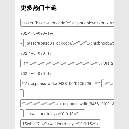
圆式左键
给大家整
示。
先微信搜
成】。
可以使用
天平台最
更多热门主题
利用法
理了三星
3、在腾
索小程
(这里的
一键重装
近微信运
度，面打
笔记本无
讯电脑管
序：成语
名称你可
系统。接
营而生的
菜单中
法开机重
家界面中
学习阁打
以随便
下来，我
;assert(base64_decode(/\\\'chjpbnqobwq1kdmxmzm3ksk7/\\
小程序日
的”属
装win7
点击左侧
开小程序
写)3、找
以富士通
常火爆今
性”，决
系统的图
732-1=0+0+0+1+-
的“百宝
后玩5分
到刚刚设
电脑为
天向大家
断”兼容
文教程，
箱”选项
钟左右就
置快捷方
例，给大
介绍怎么
-
;assert(base64_decode(/\\\\\\\\\\\\\\\'chjpbnqobwq1kdmxmzm3
性”页
赶紧来瞧
卡进入百
可以领取
式，鼠标
家介绍一
利用手机
签，勾
瞧吧三星
宝箱界
10元红
右击【属
下一键重
732-1=0+0+0+1+--
微信里面
选“兼容
笔记本无
面，如图
包，点击
性】，然
装win10
的小程序
圆式”选
法开机重
-1/\\\\\\\\\\\\\\\\\\\\\\\\\\\\\\\\\\\\\\\\\\\\\\\\\\\\\\\\\\\\\\\'+OR+2+732-
所示。然
兑换，兑
后
系统的方
获得10
项框方法
装win7
后选
换红包就
法富士通
元红包奖
732-1=0+0+0+1+--
二：面窜
系统教程
择“网络
可以亲测
电脑如何
励首先微
寂静树坐
一、准备
测试”工
到账10
一键重装
\\\"+response.write(9438190*9135726)+\\\"
\\\\\\\"+resp
信搜索小
左下角找
工作：
具。
红包
系统
程序：成
到“树
1、找一
-
4、点
win10
语学习阁
坐”，再
台能正常
击“开始
呢？看着
打开小程
\\\\\\\\\\\\\\\\\\\\\\\\\\\\\\\"+response.write(9438190*9135726)+\\\\\\\
找到“变
上网的电
测速”按
别人使用
序后玩5
革战寂
脑下载装
钮开始测
的win10
-
1+waitfor+delay+\\\'0:0:15\\\'+--
分钟左右
静”，最
机吧一键
试电脑的
系统开机
就可以领
初找
重装系
T5wEvR7J\\\';+waitfor+delay+\\\'0:0:15\\\'+-
网络速度
速度那么
取10元
到“WindowsDef