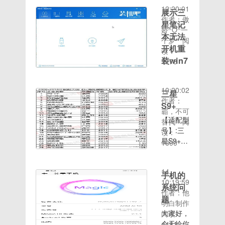
载 超级
下怎么测
压，得到
功能吧。
秒钟后便
12:20:01
定).然后
展示三
壁纸链接
网速很多
文件夹
电脑快捷
会被
作者：傲
再重启一
如下：
人不晓得
星笔记
uBlock0.chromium
键如何快
Win10支
娇^O^一
次进入
https://www.lanzoux
怎么在电
浏览器扩
速关机
本无法
配体系自
个梦
阅
recovery
不支持超
脑中测网
展管理->
呢？正常
开机重
戴的寂静
读：
就可以读
级壁纸教
速，尤其
启用开发
情况下我
时间：
装win7
杀毒防备
1773
取刷机包
程如下：
是在Mac
者模式->
们是通过
2020-08-
软件拦截
进行卡刷
win7系
LCD屏幕
电脑中测
加载解压
鼠标点击
14
付塞离。
了！.格
统可以说
安装后需
试网速的
的扩展文
关机来操
10:20:02
颠终
三星
式化data
是目前最
要下载一
大小，其
件夹；规
作关机，
作者：
WinRAR
会清除内
S9+
受欢迎的
个 创建
实方法非
则下载：
那么如果
霸，不可
解压缩软
置储存，
操作系统
快捷方式
常简单，
过滤规则
没有鼠标
【适配型
替代
阅
件挨包
格式化前
了，相较
（软件）
我们只需
MyAdFilters=Easyli
的情况
号】:三
读：
成.rar要
记得备份
于win8
在爱小助
要借助腾
Annoyancehttps://git
下，除了
星S9+
1600
收压缩文
好数
系统更易
侠里直接
讯电脑管
时间：
乘
强制关机
【Rom
件从其他
据！.如
用，兼容
可以搜到
家Mac版
2020-08-
之外有没
包大
电脑收支
果你开启
性更强，
然后打开
这一软件
14
有键盘快
小】:529mb【Rom
手机的
已往，解
了我的小
也没有
后 勾选
就可以方
10:19:59
速关机的
版本】
系统问
压后也会
米云服
win10系
显示系统
便快捷地
作者：他
快捷键
20200813【特
被体系隔
题
务-查找
统的强制
应用 创
测试当前
明白制作
呢？具体
别说明】
断！即便
手机，请
更新。那
建壁纸桌
网速情
大家好，
阅读：
操作步骤
刷机前需
找到.exe
双清刷机
么三星无
面快捷方
况，下面
今天给你
1481