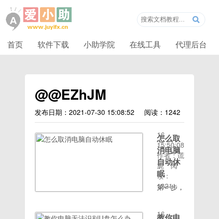
首页
软件下载
小助学院
在线工具
代理后台
@@EZhJM
发布日期：2021-07-30 15:08:52
阅读：1242
时间：
2020-08-
16
怎么取
15:50:08
消电脑
作者：谎
自动休
旎
阅
眠
读：
1321
第一步，
时间：
点开始菜
2020-08-
单，然后
16
教你电
找到并打