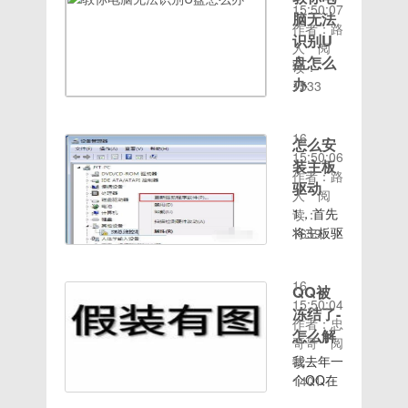
15:50:07
开控制面
脑无法
作者：路
板，然后
识别U
人
阅
再点“硬
盘怎么
读：
件和声
办
1533
音”。第
时间：
第一种、
二步，打
2020-08-
插入计算
开之后，
16
怎么安
机的U盘
找到并点
15:50:06
装主板
不显
击“选择
作者：路
示 1.
驱动
电源计
人
阅
首先，需
划”。第
1，首先
读：
要检查U
三步，然
将主板驱
1659
盘是否损
后在“首
时间：
动安装光
坏，然后
选计
2020-08-
盘放入光
更换计算
划”里选
16
驱，打开
QQ被
机并插
择“平
15:50:04
主板驱动
冻结了-
入，以检
衡”，再
作者：忠
程序文
怎么解
查计算机
点“更改
哥哥
阅
件，选择
的USB接
计划设
我去年一
读：
应用程序
口是否损
置。第四
个QQ在
1401
文件。主
时间：
坏。
步，接下
电脑上登
板示例