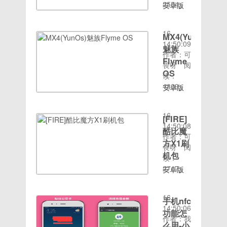
击以启用
改”。
多人开始
2554
步”，执
安卓版
不住手机
它。第二
时间：
【搬砖网
选择用手
行操作，
本：8.1
屏幕锁密
种、将U
2020-08-
络侵权立
机来拍
进入“许
作者：残
码了该如
盘插入计
16
删】
照，数码
MX4(YunOs)
可协
芯此生不
何是好
算机以提
14:50:09
相机就陆
议”。主
换UI类
魅族
呢？不用
示格式化
作者：可
续退出时
板驱动示
型：官方
着急，来
Flyme
前需要初
畏呀
阅
代的舞台
例34，
ROM大
看看小编
OS
始化
读：
了，但是
点
小：
是怎么处
1.迅速格
1809
安卓版
有时候误
击“是”键，
1937.77MB
理手机屏
时间：
式化，如
本：
操作删除
进
发布时
幕锁被锁
2020-08-
果U盘中
4.4.x作
了手机照
入"readme
间：
的问题的
16
有重要数
[FIRE]
者：
片怎么让
文件信
2019-
吧！屏幕
14:50:08
据，请先
YunOS
酷比魔
照片恢复
息"。电
09-04适
锁分为电
作者：可
不要格式
开发组UI
呢？其实
方X1刷
脑示例
用机型：
脑锁屏和
畏呀
阅
化，右键
类型：
您完全可
45，点
魅族16X
机包
手机锁
读：
单击属
yunOSROM
以使用数
击“下一
系统精简
屏。大多
2717
安卓版
性，然后
大小：
据恢复软
步”操作
清新流畅
时间：
数情况
本：
检查错
1074.16MB
件来进行
后，就会
加入
2020-08-
下，锁屏
7.1.x作
误：[工
发布时
照片恢复
进入“安
busybox
16
后需要通
手机nfc
者：残芯
具]-[开始
间：
工作。现
装进
指令集,
14:50:06
过输入密
此生不换
功能怎
检查]第
2015-
在的手机
度”页
高端玩机
作者：我
码或其他
UI类型：
三种、 U
么用-小
08-04适