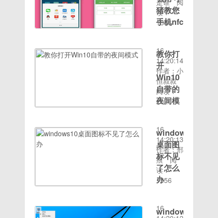
已经不仅
面，系统
会用到使
是谁
阅
用户设置
官方
盘可以显
用机型：
猪教您
仅是打电
就会自动
用
读：
的解锁方
ROM大
示在计算
魅族
话的东西
手机nfc
安装驱动
SuperSU
1886
式方可进
小：
机上，但
MX4（双
时间：
了，现在
程序。电
ROOT授
功能怎
入，所以
957.10MB
无法打开
4G）修
2020-08-
的手机还
脑示例
权 ,完美
可以有效
么用
发布时
或格式
复存储空
16
可以上
56，安
Root加
教你打
保护该系
间：
化 如
随着科技
间只有
14:20:14
网，拍
装完成
入
统的数据
开
2018-
果遇到这
的发展，
500mb
作者：小
照，看电
后，页面
Xposed
安全。但
Win10
11-22适
种情况，
现在的手
的问题修
恒叔叔
影等。有
显示相应
框架链
是忘记屏
用机型：
自带的
请再次插
机功能越
复主题切
阅读：
时候小朋
的提示信
接:https://pan.baidu
幕锁密码
酷比魔方
入或无法
来越多
夜间模
换不完全
2020
友玩你手
息。然后
dmiXiiukuGdvemqf
怎么办呢
T801（酷
时间：
打开，则
了，手机
的问题修
式
机的时候
点击“完
下面小编
比魔方
2020-08-
表示U盘
nfc就是
复第一次
会将你手
成”即
就来跟你
在夜晚使
X1）系
16
已损坏。
最近几年
刷机开机
windows10
机内的照
可。电脑
说集中解
用电脑
统 清新
14:20:13
【本文搬
新出现的
第二次刷
片删除，
桌面图
示例
决忘记屏
时，屏幕
流畅加入
作者：邢
砖
功能，虽
机不开机
遇到这样
6【本文
标不见
幕锁密码
发出的蓝
busybox
痕
阅
然手机
的问题加
的熊孩子
搬砖于网
的方
光会在夜
了怎么
指令集,
读：
nfc推出
入隐藏导
有没有办
络，如有
法。
间影响你
办
高端玩机
1556
了，但是
航键的功
法恢复照
侵权请联
手机屏幕
的睡眠。
时间：
会用到使
很多人不
能（在设
windows10
片啊，其
系我们删
锁忘了怎
开启夜间
2020-08-
用最新的
知道手机
置 显示
桌面图标
实是完全
除】
么办
模式可减
16
SuperSU
window10
nfc怎么
里面）修
不见的解
可以的，
方法一：
少屏幕蓝