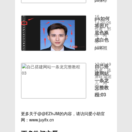
ps保存
的电脑需
在列表中
点击最下
开始菜单
时间：
1.NFC分
出现对话
进
可以再次
要打开定
找到
方的【工
的搜索框
2020-08-
享是
框，点击
入“Internet
编辑的方
位。在右
caps的
具】3、
中输
16
NFC用
【属
属性”窗
ps如何
法：1、
下角通知
文件夹并
这样左侧
入”contrl
14:20:06
在手机上
性】。
口3、将
启动ps
将照片
栏有这个
点击打
的工具栏
panel“点
作者：邢
的最初的
5、出现
上方选项
软件，打
底色换
开关[吐
开，如
就会出现
击搜索即
痕
阅
用法，通
对话框，
卡切换
开你要处
舌][吐舌]
图：4、
了4、如
成白色
可。3、
读：
过这种方
点击
到“连
理的图
[吐
在这个文
果只剩下
时间：
在打开的
1820
式可以免
【Bluetooth】，
ps将照
接”，再
片。2、
舌]OK，
件夹中有
最上方的
2020-08-
控制面板
去繁复的
再点击
片底色换
点击“局
处理你要
今天的教
三个这样
菜单栏，
16
窗口，点
验证过
【Bluetooth
成白色的
域网设
处理的图
程就到这
的文件。
可能是隐
13:20:19
击左下角
自己搭
程。手机
设置】。
方法：
置”4、
片，接着
里
把这几个
藏了，只
作者：舔
的”程序
nfc功能
6、在连
1、将证
建网站
在“局域
点击“文
删除之
要按tab
屏id-腐团
“下面
怎么用手
接下方，
件照拖入
网
一条龙
件”选
后，再打
键即可显
儿
阅
的”卸载
机nfc功
把三个选
ps中，
（LAN）
项。3、
完整教
开之前的
示以上就
读：
程序“。
能怎么用
项都打
点击“快
设置”窗
点击“存
程 03
程序开始
是ps左
2457
如下图。
载图
钩：【允
速选择工
口，将自
储为”选
安装，就
侧的工具
要快速打
#【J.C.X】
1 2.
许
具”图
动检测设
项。4、
可以进行
栏关闭怎
开卸载程
自己搭建
在小
Bluetooth
标，然后
置勾选，
选
正常的安
么办的详
更多关于
@@EZhJM
的内容，请访问爱小助官
序软件窗
网站一条
设备连接
用鼠标将
取消勾
择“Photoshop（*.P
装。以上
细内容，
网：www.juyifx.cn
口，可以
龙完整教
到此计算
背景区域
选“使用
式，并选
就是
更多请关
在win10
程
机】、
选中：
自动配置
中存
win10安
注php中