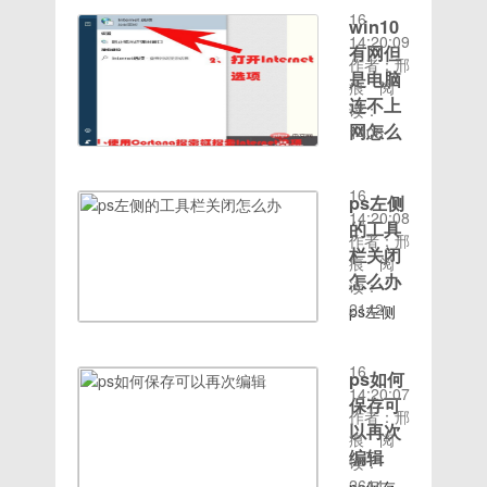
非接触式
1、打开
iNy0T8g#/
细内容，
么恢复的
他”功能
接下来的
件夹的内
16
快捷键
射频识别
电脑，点
win10
更多请关
工作。2.
就可以
窗口中选
容即可。
14:20:09
WINDOWS
及互连互
击工具栏
注php中
有网但
手机获得
中显示菜
首先打开
作者：邢
键
通技术整
的【开
文网其它
root权限
是电脑
单栏。将
电脑中的
痕
阅
+PauseBreak
合演变而
始】，再
相关文
后，安装
连不上
旁边的夜
c盘。在
读：
键。打开
来，今天
点击【控
章！
并打开安
间模式开
列表中找
网怎么
1406
系统属
小编来跟
制面板】
卓手
时间：
关打开。
到
办
性。2、
大家说说
2、进入
2020-08-
4.然后可
Program
在打开的
手机nfc
控制面板
win10有
16
以点
Files的
ps左侧
系统属性
的使用方
页面，点
网但是电
14:20:08
击"夜间
文件夹。
的窗口，
的工具
法。
击【网络
脑连不上
作者：邢
模式设
2、接着
点击左上
手机nfc
和共享中
栏关闭
网的解决
痕
阅
置"对其
打开
角的“控
功能怎么
心】3、
办法：
怎么办
读：
进行设置
Common
制面
用 小
进入页
1、使用
2142
PS:如果
Files的
ps左侧
板”窗
编这里以
面，点击
Cortana
时间：
开启计
文件夹并
的工具栏
口。如下
小米手机
【更改适
搜索框搜
2020-08-
划，在指
双击打
恢复的方
图。要快
为例说
配器设
索“Internet
16
ps如何
定时间内
开，如
法：1、
速打开
明。
置】4、
选项”，
14:20:07
开启夜间
图：3、
找到最上
保存可
win10系
一：
进入页
在搜索结
作者：邢
模式 这
接着打开
方菜单栏
以再次
统“控制
NFC分
面，鼠标
果中打
痕
阅
个按钮的
Adobe文
中的【窗
面板”，
编辑
享功
右击，点
开“Internet
读：
话。我们
件夹；，
口】2、
还可以在
能
击蓝牙，
选项”2、
2614