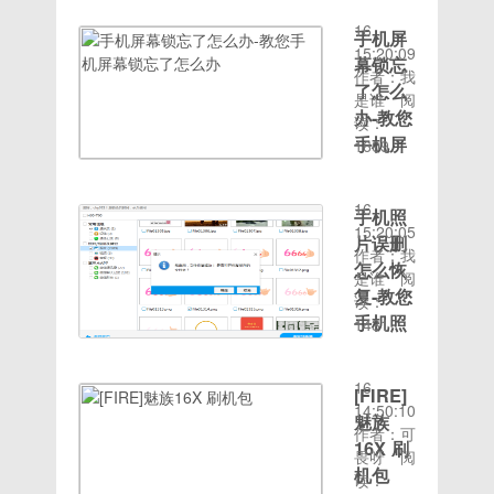
2020-08-
2.如果计
来，
了一下就
12，然
16
算机的
Win7安
被冻结
手机屏
后在选择
15:20:09
USB接口
装后，默
了，然后
幕锁忘
的程序文
作者：我
正常，请
认的就是
绑定的手
件上双
了怎么
是谁
阅
检查是否
选择"设
机号也换
击，操作
办-教您
读：
禁用了U
置电脑休
了，由于
后，会弹
手机屏
1609
盘，右键
眠状
是小号，
出“英特
时间：
幕锁忘
单击[此
态"，出
也没几个
尔R芯片
2020-08-
计算机]-
了怎么
现的设置
人能帮忙
组设备软
16
手机照
[管理]-
如下图。
辅助，有
办
件”对话
15:20:05
[设备管
片误删
第五步，
没有大神
框，如图
很多朋友
作者：我
理器]-[通
将"关闭
有办法
怎么恢
所示。电
为了保护
是谁
阅
用串行总
显示器
的，
复-教您
脑示例
手机中的
读：
线控制
和“使计
23，在
手机照
隐私基本
1431
器]-[USB
算机进入
时间：
弹出的对
都会给手
片误删
大容量存
睡眠状态
2020-08-
话框中，
机设置密
怎么恢
储设备]
都设
16
使用者能
码，比如
[FIRE]
复
如果箭头
为“从
14:50:10
够查看到
设置手机
魅族
显示U盘
不”，然
随着手机
作者：可
安装信
屏幕锁密
16X 刷
已禁用，
后点“保
像素越来
畏呀
阅
息，点
码。但是
请右键单
机包
存修
越高，很
读：
击“下一
有时候记