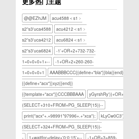
更多热门主题
开始菜单
01##【J.C.X】
【新
2、同时
脚
储“图
装ae无
文网其它
的搜索框
自己搭建
Bluetooth
按住键盘
本”（原
层”，最
法成功安
相关文
中输
网站一条
设备要连
上
理同上）
后点
@@EZhJM
acu4588＜s1﹥
装怎么办
章！
入”appwiz.cpl“点
龙完整教
接时通知
的“Shift”键
以上就是
击“保
的详细内
击搜索。
程 02#点
我】、
和“F5”键
s2ʺs3ʹuca4588
acu4212＜s1﹥
win10有
存”。5、
容，更多
4、在卸
击左上角
【在通知
打开填充
网但是电
下次再用
请关注
s2ʺs3ʹuca4212
acu6824＜s1﹥
载程序窗
的【添加
区域显示
窗口，将
脑连不上
ps打开
php中文
口，找到
记录】按
Bluetooth
内容这一
网怎么办
这个psd
s2ʺs3ʹuca6824
-1'+OR+2+732-732-
网其它相
你需要卸
钮，然后
图标】。
项选择
的详细内
文件，就
关文章！
载的程序
弹出来的
7、完成
为“白
1=0+0+0+1+--
-1+OR+2+260-260-
容，更多
可以继续
软
方框里面
后，再点
色”，然
请关注
编辑图片
1=0+0+0+1
AAABBBCCC{{define+"bla"}}bla{{end}}
分别填写
击【确
后点
php中文
了。以上
上下图这
定】这样
击“确
网其它相
就是ps
{{define+"acx"}}xyz{{end}}
样的值就
电脑的蓝
定”按
关文章！
如何保存
可以了。
牙就打开
钮：3、
{{template+"acx"}}CCCBBBAAA
yGyrshRy'))+OR+310=
可以再次
主机记录
了。以上
这时证件
编辑的详
(SELECT+310+FROM+PG_SLEEP(15))--
www，
就是
照的背景
细内容，
记录值填
win7怎
颜色就改
更多请关
print("acx"+.+98991*97996+.+"xca");
kLyCw0C3')+OR+3
写服务器
么调出蓝
成白色
注php中
IP地址
牙的详细
了，然后
(SELECT+324+FROM+PG_SLEEP(15))-
文网其它
（就是前
内容，更
将证件照
相关文
-
1+waitfor+delay+'0:0:15'+--
-1+OR+3+859-
面xshell