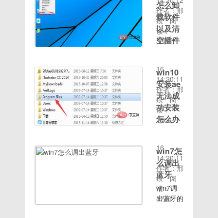
14:20:12
ROOT授
是使用，
怎么卸
复root权
决办法：
按照小编
使用刷机
光，提高
作者：邢
权 ,完美
今天小编
限 （设
1、我们
载软件
的操作走
精灵等第
你的睡眠
痕
阅
Root加
就来告诉
置安全中
右击电脑
一遍就可
以及清
三方刷机
质量。所
读：
入程序冻
你手机
心打开）
桌面，弹
以
空插件
工具找回
以今天教
3332
结功能添
nfc的使
更改长按
出的界
了。
时间：
密码
大家如何
加FIRE
window10
用方
home 显
面，点击
1.首先下
2020-08-
如果你的
开启夜间
设置
卸载软件
法。
示清除内
选择查
载root大
16
手机又打
模式条
win10
FIRE设
以及清空
nfc也就
存的功能
看；2、
师和安装
14:20:11
开“USB
件:我的
安装ae
置中 添
插件的方
是近场通
（长按锁
弹出的界
手机恢复
作者：邢
调试模
教程、一
加查看
法：1、
无法成
信，近场
屏等以后
面，我们
大师这两
痕
阅
式”，那
只灵巧的
WIFI密
首先，在
通信是一
功安装
加入高级
点击显示
个软件安
读：
么就可以
小手步骤
码 查看
win10系
种新兴的
设置 基
桌面图
怎么办
装，先安
1600
借助刷机
如下:1.
应用包名
统桌面
技术，使
时间：
友自己选
标，这样
装root大
精灵找回
从右下角
win10安
功能加入
上，找到
用了
2020-08-
择）加入
也就可以
师来获取
锁屏密
开始菜单
装ae无
高级重
这台计算
NFC技
16
音量唤醒
显示桌面
手机root
win7怎
码。下载
中的小齿
法成功安
启,支持
机图标，
术的设备
14:20:11
功能加入
图标了。
权限，只
么调出
并安装刷
轮进入设
装的解决
重启到
右击，单
可以在彼
作者：邢
关闭按键
以上就是
有获取了
机精灵，
置。2.在
方法：
蓝牙
recovery、
击“属
此靠近的
痕
阅
灯功能。
windows10
root权限
接着将手
设置页面
1、在电
fastboot
性”。如
情况下进
win7调
读：
链
桌面图标
后才能进
机与电脑
中选择系
脑中的c
链
下图。或
行数据交
出蓝牙的
1746
接:https://pan.baid
不见了怎
行手机照
连接，选
统设置模
盘删除它
时间：
接:https://pan.bai
者直接按
换，是由
方法：
kLgw-
么办的详
片误删怎
择“其
块。3.在
的一个文
2020-08-
下键盘的