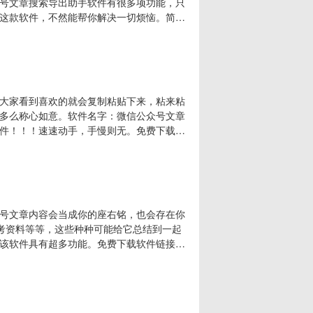
号文章搜索导出助手软件有很多项功能，只
这款软件，不然能帮你解决一切烦恼。简单
以通过时间段，总之只有你想不到，没有软
ML等功能二：可以下载保存微信文章已发的音
大家看到喜欢的就会复制粘贴下来，粘来粘
多么称心如意。软件名字：微信公众号文章
件！！！速速动手，手慢则无。免费下载软
哪一种，都可以下载下来，所以请放心大胆的学会这
要达到word及Excel级别。随随便便一
号文章内容会当成你的座右铭，也会存在你
参考资料等等，这些种种可能给它总结到一起
该软件具有超多功能。免费下载软件链接：
持时间段采集文章，还可以按年采集文章，采集完的
，以便于下次采集下载，直接从本地搜索即