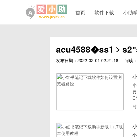
首页
软件下载
小助
acu4588�ss1﹥s2ʺs
发布日期：2022-02-01 02:21:18
阅读：
小
要
C
具
时
小
小