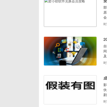
部
原
会
后
时
的
会
2
自
间
及
迎
时
它
一
影
伙
剧
的
时
A