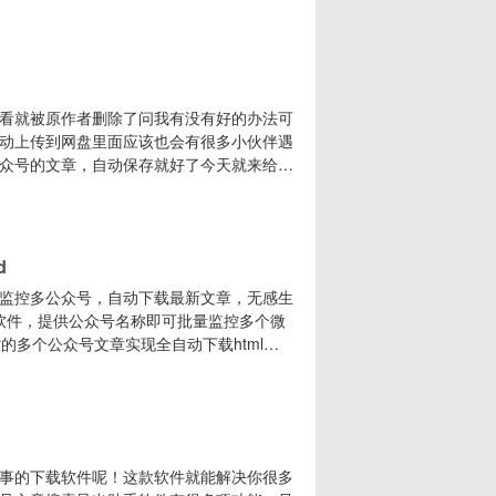
om/s/dyLRVv-K0C5v第二种解决办法（推
进程，找到 WeChat Mini
看就被原作者删除了问我有没有好的办法可
动上传到网盘里面应该也会有很多小伙伴遇
众号的文章，自动保存就好了今天就来给大
，只需要提供你想监控公众号的其中一篇文
word格式到自己电脑上，而且还有开放
推助手
d
监控多公众号，自动下载最新文章，无感生
需软件，提供公众号名称即可批量监控多个微
的多个公众号文章实现全自动下载html、
生成个人文章库对于监控微信公众号，自动生成
04、每日文章推送每天早上8点自动推送前
事的下载软件呢！这款软件就能解决你很多