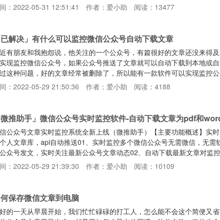
.4.5.27版本的微信，测试是可以正常抓取参数的：https://www.123pan.c
间：2022-05-31 12:51:41
作者：爱小助
阅读：13477
）：第一步、电脑微信上，打开小红书APP小程序，然后启动任务管理器，点击
「已解决」有什么可以监控微信公众号自动下载文章
近有朋友和我抱怨说，他关注的一个公众号，有篇很好的文章还没来得及
实现监控微信公众号，如果公众号推送了文章就可以自动下载到本地或自
过这种问题，好的文章经常被删除了，所以能有一款软件可以实现监控公
安利一个小工具：微推助手通过这个微推助手就可以解决我们这个问题呐
间：2022-05-29 21:50:36
作者：爱小助
阅读：4188
就可以实现对该公众号进行监控监控到的文章可以自动下载html、pdf、
PI，可以实现自动推送到网站上哦以后再也不用担心文章被删除了而且微
微推助手」微信公众号实时监控软件-自动下载文章为pdf和wor
信公众号文章实时监控系统全新上线（微推助手）【主要功能概述】实时
个人文章库，api自动推送01、实时监控多个微信公众号无需微信，无
公众号发文，实时关注最新公众号文章动态02、自动下载最新文章对监控
ord和pdf格式，自动上传百度云盘，也可以同步到本地电脑03、无感
间：2022-05-29 21:39:30
作者：爱小助
阅读：10109
注公众号和文章列表，选择公众号及查询文章更方便，支持按时间筛选哦
天你所关注公众号的所有文章列表，方便阅读，同时可选择查阅任何
如何保存微信文章到电脑
好的一天从早晨开始，我们忙忙碌碌的打工人，怎么能不会这个简便又省