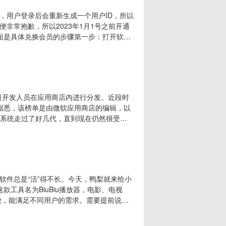
，用户登录后会重新生成一个用户ID，所以
非常抱歉，所以2023年1月1号之前开通
面是具体兑换会员的步骤第一步：打开软件
步：登录成功后点击兑换会员按钮，输入旧
都可以），再点击兑换即可。注意：点击兑换
旧的
余力地吸引开发人员在应用商店内进行分发。近段时
炉。据悉，该榜单是由微软应用商店的编辑，以
ws系统走过了好几代，直到现在仍然很受欢
（例如图像编辑器、办公工具或浏览器）。
并且都是免费应用或提供免费版本，非常值得
软件总是“活”得不长。今天，鸭梨就来给小
工具名为BiuBiu播放器，电影、电视
放，能满足不同用户的需求。需要提前说明
器，无法直接观看影视内容。下载安装打开
使用了，操作很简单！毫不夸张的说，它拥有