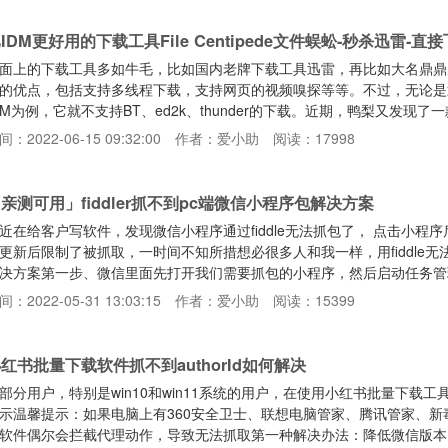
网最齐全的影视资源，而且也不用时刻担心这款软件凉凉。手动导入接口
IDM更好用的下载工具File Centipede文件蜈蚣-秒杀迅雷-直
面上的下载工具多如牛毛，比如国内老牌下载工具迅雷，再比如大名鼎鼎
的优点，包括支持多线程下载，支持网页的视频嗅探等等。不过，无论是
DM为例，它就不支持BT、ed2k、thunder的下载。近期，鸭梨又发现了一款超
，很好地解了决这个问题。文件蜈蚣是一款开源的全能下载神器，功能强
间：2022-06-15 09:32:00
作者：爱小助
阅读：17998
持的下载协议几乎是市面上最全面的，包括HTTP/FTP、BT种子、磁力链接
，还能支持thunder链接、qq
亲测可用」fiddler抓不到pc端微信小程序包解决方案
近在给客户写软件，发现微信小程序通过fiddle无法抓包了， 点击小程序后
更新后限制了被抓取，一时间不知所措想必很多人和我一样，用fiddle
决方案第一步、微信里面先打开我们需要抓包的小程序，然后启动任务管
 WeChat Miniprogram Framework 里面的小红书APP，如下
间：2022-05-31 13:03:15
作者：爱小助
阅读：15399
的位置，打开后看下文件路径里面有没有 WMPFRuntime 这个文件
办法不适合你第三
红书批量下载软件抓不到authorId如何解决
部分用户，特别是win10和win11系统的用户，在使用小红书批量下载工具的
示温馨提示：如果电脑上有360安全卫士、联想电脑管家、腾讯管家、
软件偶尔会拦截代理动作，导致无法抓取第一种解决办法：降低微信版本，目