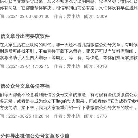
信公众号文章要导出来，却又不知怎么导出的困惑。软件名称：微信公众
你有问题，它都能帮你解决，相信车到山前必有路，只怕你没有早点遇到
绍一下软件功能：可以一键搜索采集文章，也可以通过关键词搜索，还可
间：2021-09-03 09:01:30
作者：爱小助
阅读：5309
办不到！功能一：可以导出任意格式Excel、TXT、word、pdf、HT
、视频、图片（分块文件夹）功能三：下载下来的文章不乱码和发送出去
微信文章导出需要该软件
在大家生活在互联网的时代，哪一天还不看几篇微信公众号文章，有时候
到最后可能找不到，不如直接下载下来留存，哪天还可以当资料库翻阅，
索导出助手人生四大期盼：等周五、等工资、等快递、等你们熟练掌握软
链接：https://d.xbw0.com/ptxOon软件功能很多，无论你需要
间：2021-09-01 17:02:13
作者：爱小助
阅读：4016
软件，小编为了大家熟练掌握它，也是煞费苦心。学会这个软件熟练程度一定
下载，几几分钟搞定几百篇文章。简单介绍
微信公众号文章备份存档
们每天都会不经意看到微信公众号文章的推送，有时候有些优质微信公众
备忘录，或者是会成为你立下flag的动力源泉，再或者你把它当成教学
方便简洁，接下来，我为大家隆重介绍一个下载微信公众号文章的软件，
ttps://d.xbw0.com/ptxOon可以搜索相关关键词下载文章，也支
间：2021-08-25 10:20:44
作者：爱小助
阅读：3776
章不仅能够下载自动形成文件夹保存，还可以永久保存到该软件本地搜索
。多项功能介绍：★ 文章可批量导出Pdf、Word
一分钟导出微信公众号文章多少篇