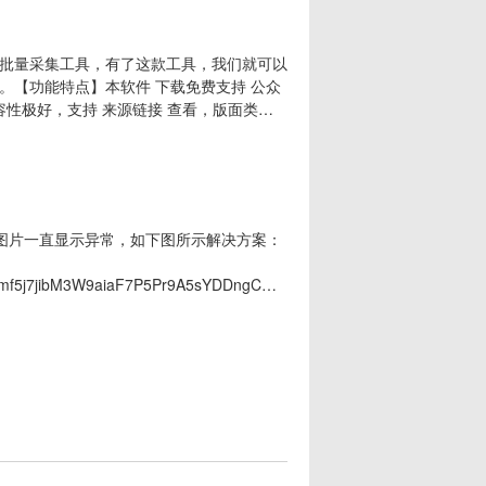
批量采集工具，有了这款工具，我们就可以
。【功能特点】本软件 下载免费支持 公众
容性极好，支持 来源链接 查看，版面类似
无损保存，可下载的word版本 完美适配，
的图片可能存在问题)支持在批量下载时 下载
内图片一直显示异常，如下图所示解决方案：
eg7mf5j7jibM3W9aiaF7P5Pr9A5sYDDngCQj5JWXHV8FHVIn2xDxAicqom0
果可以正常显示，那导出Word应该也是正常的，如果打开