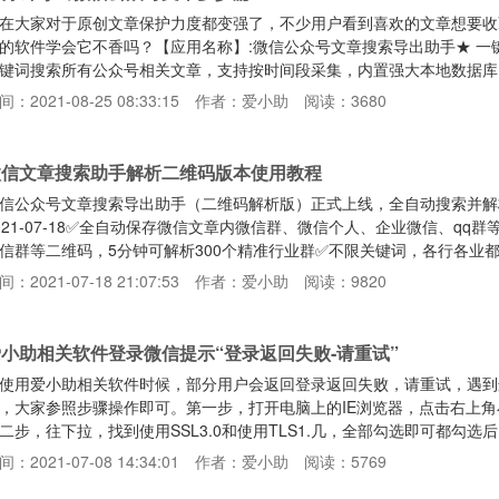
在大家对于原创文章保护力度都变强了，不少用户看到喜欢的文章想要收
的软件学会它不香吗？【应用名称】:微信公众号文章搜索导出助手★ 
键词搜索所有公众号相关文章，支持按时间段采集，内置强大本地数据库
章可批量导出Pdf、Word、Excel、txt和Html格式，同时可下载音
间：2021-08-25 08:33:15
作者：爱小助
阅读：3680
持和原文一致，也可以导入链接下载；（可选择只下载文章图片）★ 可
内容；★ 内置开放接口，可一键同步所有微信文章到自己网站
微信文章搜索助手解析二维码版本使用教程
信公众号文章搜索导出助手（二维码解析版）正式上线，全自动搜索并解
021-07-18✅全自动保存微信文章内微信群、微信个人、企业微信、q
信群等二维码，5分钟可解析300个精准行业群✅不限关键词，各行各业都可
件下载地址：https://aixz.lanzoui.com/weixinHelperQr
间：2021-07-18 21:07:53
作者：爱小助
阅读：9820
运行，然后点击登录软件界面完成登录。第二步：登录完成后，找到软件目录
要搜索
小助相关软件登录微信提示“登录返回失败-请重试”
使用爱小助相关软件时候，部分用户会返回登录返回失败，请重试，遇到
，大家参照步骤操作即可。第一步，打开电脑上的IE浏览器，点击右上角小齿轮
二步，往下拉，找到使用SSL3.0和使用TLS1.几，全部勾选即可都勾
间：2021-07-08 14:34:01
作者：爱小助
阅读：5769