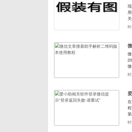
现
用
关
文
时
保
章
微
2
微
软
时
再
需
爱
在
程
第
时