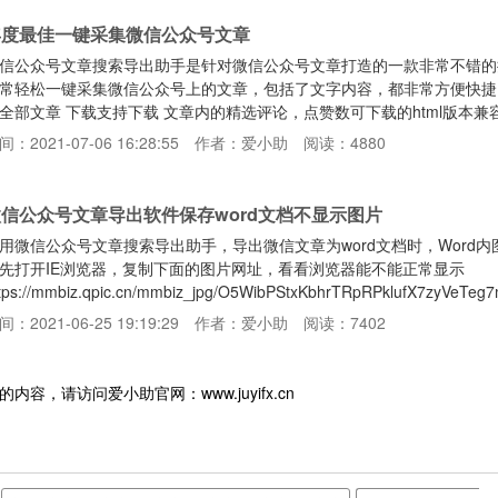
年度最佳一键采集微信公众号文章
信公众号文章搜索导出助手是针对微信公众号文章打造的一款非常不错的
常轻松一键采集微信公众号上的文章，包括了文字内容，都非常方便快捷
全部文章 下载支持下载 文章内的精选评论，点赞数可下载的html版本兼
方，图片离线保存到本地，支持图片按顺序排序可下载的pdf版本，高质量
间：2021-07-06 16:28:55
作者：爱小助
阅读：4880
持下载音频(官方的模板)可将图片嵌入到h5页面中查看(注意：一般过大
含某些 关键字 的文章【使用说明】 1、打开wei
信公众号文章导出软件保存word文档不显示图片
用微信公众号文章搜索导出助手，导出微信文章为word文档时，Word
先打开IE浏览器，复制下面的图片网址，看看浏览器能不能正常显示
ttps://mmbiz.qpic.cn/mmbiz_jpg/O5WibPStxKbhrTRpRPklufX7zyVeT
x_fmt=jpeg&tp=webp&wxfrom=5&wx_lazy=1&wx_co=1如
间：2021-06-25 19:19:29
作者：爱小助
阅读：7402
示异常或者其他情况。点
的内容，请访问爱小助官网：www.juyifx.cn