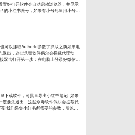
了设置好打开软件会自动启动浏览器，并显示
己的小红书账号，如果有小号尽量用小号登
浏览器安装路径，点击如下图所示位置，会
 Files
也可以抓取AuthorId参数了抓取之前如果电
要先退出，这些杀毒软件偶尔会拦截代理动
接双击打开第一步：在电脑上登录好微信，
钮，提示你初始化成功，再打开小红书小程
抓到参数就行抓取成功就可以搜索关键词或者加
水印批量下载软件，可批量导出小红书笔记 如果
，一定要先退出，这些杀毒软件偶尔会拦截代
不到我们采集小红书所需要的参数，所以教
抓取我们所需要的参数的，直接下载覆盖安装即
dyLRVv-K0C5v （推荐）网页下载：