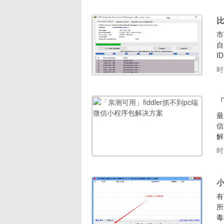
全
比
市
自
I
蚣
时
支
外
「
最
信
解
到
时
在
个
小
有
所
毒