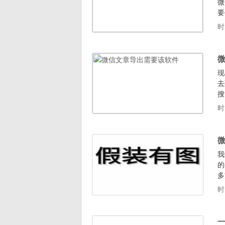
微
要
介
时
件
频
现
去
搜
件
时
个
个
我
的
多
h
时
文
可