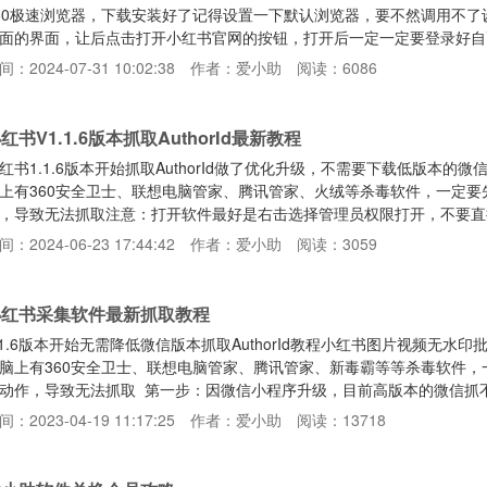
60极速浏览器，下载安装好了记得设置一下默认浏览器，要不然调用不
面的界面，让后点击打开小红书官网的按钮，打开后一定一定要登录好自
如果打开软件并没有自动启动浏览器并打开软件，需要自己手动设置一下
间：2024-07-31 10:02:38
作者：爱小助
阅读：6086
动打开配置文件如下path=把我删除后在此浏览器完整路径譬如（D:\Program
x86)\Chrome\App\chrome.exe）将path=后面的
红书V1.1.6版本抓取AuthorId最新教程
红书1.1.6版本开始抓取AuthorId做了优化升级，不需要下载低版本的微信
上有360安全卫士、联想电脑管家、腾讯管家、火绒等杀毒软件，一定
，导致无法抓取注意：打开软件最好是右击选择管理员权限打开，不要直
索小红书小程序，搜索好先不要着急打开第二步：然后软件上点击抓取按
间：2024-06-23 17:44:42
作者：爱小助
阅读：3059
，正常情况就可以抓取到authorId了，小红书小程序不需要登录，能
指定用户的所有笔记内容，注意搜索关键词每个词
小红书采集软件最新抓取教程
.1.6版本开始无需降低微信版本抓取AuthorId教程小红书图片视频无
脑上有360安全卫士、联想电脑管家、腾讯管家、新毒霸等等杀毒软件
动作，导致无法抓取 第一步：因微信小程序升级，目前高版本的微信抓
第一步需要先降低微信版本目前微信3.4.5.27版本，测试是可以正常
间：2023-04-19 11:17:25
作者：爱小助
阅读：13718
，聊天数据啥的不会丢失的123云盘下载：https://www.123pan.com/s/
tps://ww