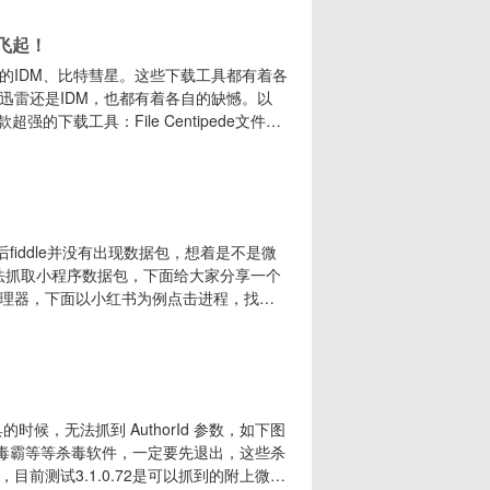
的
接飞起！
的IDM、比特彗星。这些下载工具都有着各
迅雷还是IDM，也都有着各自的缺憾。以
强的下载工具：File Centipede文件蜈
大，且免费无广告。它的最大特点，就是其
，m3u8流任务（AES-128解密）。此
fiddle并没有出现数据包，想着是不是微
无法抓取小程序数据包，下面给大家分享一个
理器，下面以小红书为例点击进程，找
图所示第二步、鼠标选中小红书APP，右击打开文件所
夹，如果没有这个文件夹就不要继续操作了，这
时候，无法抓到 AuthorId 参数，如下图
新毒霸等等杀毒软件，一定要先退出，这些杀
前测试3.1.0.72是可以抓到的附上微信