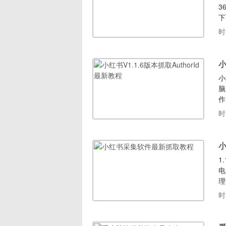
3
下
录
时
自
(
小
小
脑
作
搜
时
序
载
1
电
理
程
时
可
ht