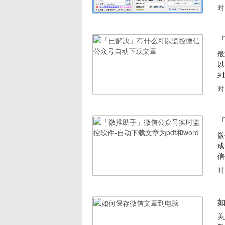
3
时
荐
最
以
到
家
时
章
A
「
微
成
信
w
时
关
一
美