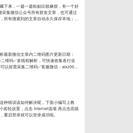
藏下来，一篇一篇粘贴比较麻烦，有一个好
一键采集微信公众号所有群发文章，也可通过
，所有搜索到的文章自动永久保存本地；★
频和视频文件，图片和文章留言，导出文档排版可
实时查看文章阅读量和留言，可一键复制文
析最新微信文章内二维码图片更新日期：
q群等二维码✅多线程解析，可快速收集各行业
以按需采集二维码✅客服微信：aixz007
软件使用教程第一步，打开软件后，必须将压缩包全部解压后
下的 关键词.txt 文件，里面可以配置你
这种错误该如何解决呢，下面小编写上教
设置，点击 Internet选项 再点击高级
选后，重启登录就可以登录成功啦。