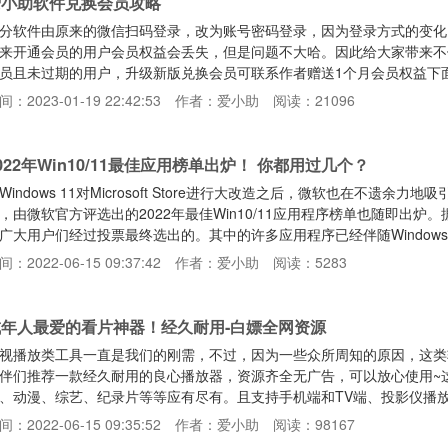
爱小助软件兑换会员攻略
分软件由原来的微信扫码登录，改为账号密码登录，因为登录方式的变化
来开通会员的用户会员权益会丢失，但是问题不大哈。因此给大家带来不便
员且未过期的用户，升级新版兑换会员可联系作者赠送1个月会员权益下
在登录软件界面，点击登录账号，先注册账号，注册成功后完成登录第二
间：2023-01-19 22:42:53
作者：爱小助
阅读：21096
用户ID或者你开通会员支付宝账单的完整订单号（商户订单号或订单号
员按钮后，如果下方输入用户ID/订单号的编辑框是一串数字，那就是你
022年Win10/11最佳应用榜单出炉！ 你都用过几个？
Windows 11对Microsoft Store进行大改造之后，微软也在不遗
，由微软官方评选出的2022年最佳Win10/11应用程序榜单也随即出
广大用户们经过投票最终选出的。其中的许多应用程序已经伴随Windo
。值得一提的是，这些工具都不是反恶意软件工具，也不是通用应用程序
间：2022-06-15 09:37:42
作者：爱小助
阅读：5283
们是一些比较小众的工具，唯一目的是让Windows变得更易于使用，
试。实用工具类ShareX：屏幕捕捉
成年人最爱的看片神器！经久耐用-白嫖全网资源
视播放类工具一直是我们的刚需，不过，因为一些众所周知的原因，这类
伴们推荐一款经久耐用的良心播放器，资源齐全无广告，可以放心使用~这款
、动漫、综艺、纪录片等等应有尽有。且支持手机端和TV端、投影仪播
是，为了规避风险，初次打开biubiu播放器后，看到的是一个空壳播放
间：2022-06-15 09:35:52
作者：爱小助
阅读：98167
PP，选择所需的模式后，输入鸭梨给大家分享的片源接口，就可以正常