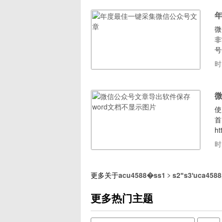
微
非
号
官
时
支
包
微
使
首
h
w
时
显
更多关于
acu4588�ss1﹥s2ʺs3ʹuca4588
更多热门主题