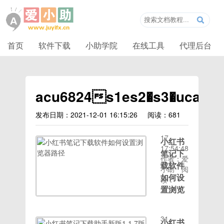
首页
软件下载
小助学院
在线工具
代理后台
acu6824s1es2�s3�uca68
发布日期：2021-12-01 16:15:26
阅读：681
时间：
2025-05-
17
小红书
17:54:48
笔记下
作者：爱
载软件
小助
阅
如何设
读：
置浏览
2125
时间：
器路径
2024-07-
小红书笔
31
小红书