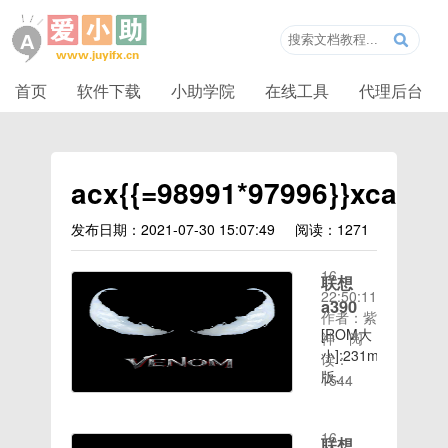
首页
软件下载
小助学院
在线工具
代理后台
acx{{=98991*97996}}xca
发布日期：2021-07-30 15:07:49
阅读：1271
时间：
2020-08-
16
联想
22:50:11
a390
作者：紫
[ROM大
神
阅
小]:231mb[ROM
读：
版
1544
时间：
本]:4.0.x[ROM
2020-08-
介绍］:
16
优化内存
联想