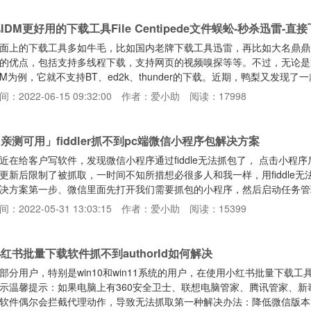
网最齐全的影视资源，而且也不用时刻担心这款软件凉凉。手动导入接口
IDM更好用的下载工具File Centipede文件蜈蚣-秒杀迅雷-直
面上的下载工具多如牛毛，比如国内老牌下载工具迅雷，再比如大名鼎鼎
的优点，包括支持多线程下载，支持网页的视频嗅探等等。不过，无论是
DM为例，它就不支持BT、ed2k、thunder的下载。近期，鸭梨又发现了一款超
，很好地解了决这个问题。文件蜈蚣是一款开源的全能下载神器，功能强
间：2022-06-15 09:32:00
作者：爱小助
阅读：17998
持的下载协议几乎是市面上最全面的，包括HTTP/FTP、BT种子、磁力链接
，还能支持thunder链接、qq
亲测可用」fiddler抓不到pc端微信小程序包解决方案
近在给客户写软件，发现微信小程序通过fiddle无法抓包了， 点击小程序后
更新后限制了被抓取，一时间不知所措想必很多人和我一样，用fiddle
决方案第一步、微信里面先打开我们需要抓包的小程序，然后启动任务管
 WeChat Miniprogram Framework 里面的小红书APP，如下
间：2022-05-31 13:03:15
作者：爱小助
阅读：15399
的位置，打开后看下文件路径里面有没有 WMPFRuntime 这个文件
办法不适合你第三
红书批量下载软件抓不到authorId如何解决
部分用户，特别是win10和win11系统的用户，在使用小红书批量下载工具的
示温馨提示：如果电脑上有360安全卫士、联想电脑管家、腾讯管家、
软件偶尔会拦截代理动作，导致无法抓取第一种解决办法：降低微信版本，目