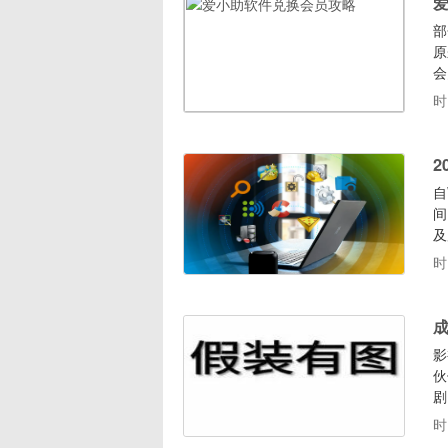
部
原
会
后
时
的
会
2
自
间
及
迎
时
它
一
影
伙
剧
的
时
A