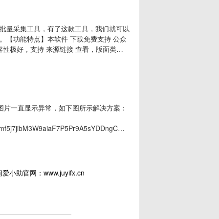
批量采集工具，有了这款工具，我们就可以
。【功能特点】本软件 下载免费支持 公众
容性极好，支持 来源链接 查看，版面类似
无损保存，可下载的word版本 完美适配，
的图片可能存在问题)支持在批量下载时 下载
内图片一直显示异常，如下图所示解决方案：
eg7mf5j7jibM3W9aiaF7P5Pr9A5sYDDngCQj5JWXHV8FHVIn2xDxAicqom0
果可以正常显示，那导出Word应该也是正常的，如果打开
助官网：www.juyifx.cn