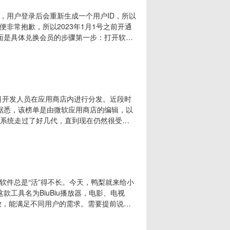
，用户登录后会重新生成一个用户ID，所以
非常抱歉，所以2023年1月1号之前开通
面是具体兑换会员的步骤第一步：打开软件
步：登录成功后点击兑换会员按钮，输入旧
都可以），再点击兑换即可。注意：点击兑换
旧的
余力地吸引开发人员在应用商店内进行分发。近段时
炉。据悉，该榜单是由微软应用商店的编辑，以
ws系统走过了好几代，直到现在仍然很受欢
（例如图像编辑器、办公工具或浏览器）。
并且都是免费应用或提供免费版本，非常值得
软件总是“活”得不长。今天，鸭梨就来给小
工具名为BiuBiu播放器，电影、电视
放，能满足不同用户的需求。需要提前说明
器，无法直接观看影视内容。下载安装打开
使用了，操作很简单！毫不夸张的说，它拥有