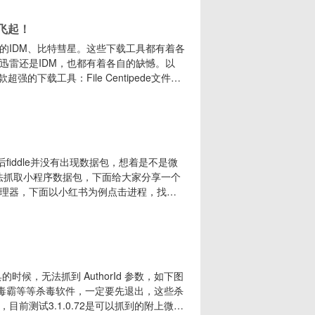
的
接飞起！
的IDM、比特彗星。这些下载工具都有着各
迅雷还是IDM，也都有着各自的缺憾。以
强的下载工具：File Centipede文件蜈
大，且免费无广告。它的最大特点，就是其
，m3u8流任务（AES-128解密）。此
fiddle并没有出现数据包，想着是不是微
无法抓取小程序数据包，下面给大家分享一个
理器，下面以小红书为例点击进程，找
图所示第二步、鼠标选中小红书APP，右击打开文件所
夹，如果没有这个文件夹就不要继续操作了，这
时候，无法抓到 AuthorId 参数，如下图
新毒霸等等杀毒软件，一定要先退出，这些杀
前测试3.1.0.72是可以抓到的附上微信