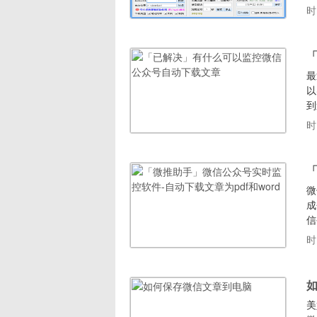
3
时
荐
最
以
到
家
时
章
A
「
微
成
信
w
时
关
一
美