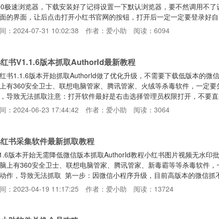
60极速浏览器，下载安装好了记得设置一下默认浏览器，要不然调用不
面的界面，让后点击打开小红书官网的按钮，打开后一定一定要登录好自
如果打开软件并没有自动启动浏览器并打开软件，需要自己手动设置一下
间：2024-07-31 10:02:38
作者：爱小助
阅读：6094
动打开配置文件如下path=把我删除后在此浏览器完整路径譬如（D:\Program
x86)\Chrome\App\chrome.exe）将path=后面的
红书V1.1.6版本抓取AuthorId最新教程
红书1.1.6版本开始抓取AuthorId做了优化升级，不需要下载低版本的微信
上有360安全卫士、联想电脑管家、腾讯管家、火绒等杀毒软件，一定
，导致无法抓取注意：打开软件最好是右击选择管理员权限打开，不要直
索小红书小程序，搜索好先不要着急打开第二步：然后软件上点击抓取按
间：2024-06-23 17:44:42
作者：爱小助
阅读：3064
，正常情况就可以抓取到authorId了，小红书小程序不需要登录，能
指定用户的所有笔记内容，注意搜索关键词每个词
小红书采集软件最新抓取教程
.1.6版本开始无需降低微信版本抓取AuthorId教程小红书图片视频无
脑上有360安全卫士、联想电脑管家、腾讯管家、新毒霸等等杀毒软件
动作，导致无法抓取 第一步：因微信小程序升级，目前高版本的微信抓
第一步需要先降低微信版本目前微信3.4.5.27版本，测试是可以正常
间：2023-04-19 11:17:25
作者：爱小助
阅读：13724
，聊天数据啥的不会丢失的123云盘下载：https://www.123pan.com/s/
tps://ww