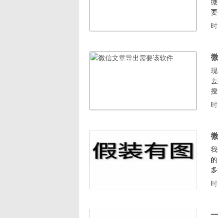
微
要
介
时
件
频
现
去
搜
件
时
个
个
我
的
多
h
时
文
可