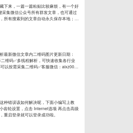
藏下来，一篇一篇粘贴比较麻烦，有一个好
一键采集微信公众号所有群发文章，也可通过
，所有搜索到的文章自动永久保存本地；★
频和视频文件，图片和文章留言，导出文档排版可
实时查看文章阅读量和留言，可一键复制文
析最新微信文章内二维码图片更新日期：
q群等二维码✅多线程解析，可快速收集各行业
以按需采集二维码✅客服微信：aixz007
软件使用教程第一步，打开软件后，必须将压缩包全部解压后
下的 关键词.txt 文件，里面可以配置你
这种错误该如何解决呢，下面小编写上教
设置，点击 Internet选项 再点击高级
选后，重启登录就可以登录成功啦。