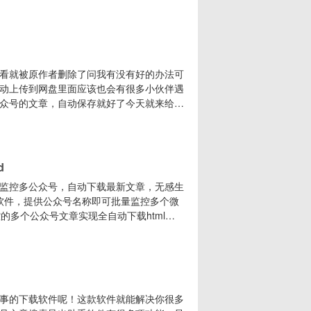
om/s/dyLRVv-K0C5v第二种解决办法（推
进程，找到 WeChat Mini
看就被原作者删除了问我有没有好的办法可
动上传到网盘里面应该也会有很多小伙伴遇
众号的文章，自动保存就好了今天就来给大
，只需要提供你想监控公众号的其中一篇文
word格式到自己电脑上，而且还有开放
推助手
d
监控多公众号，自动下载最新文章，无感生
需软件，提供公众号名称即可批量监控多个微
的多个公众号文章实现全自动下载html、
生成个人文章库对于监控微信公众号，自动生成
04、每日文章推送每天早上8点自动推送前
事的下载软件呢！这款软件就能解决你很多