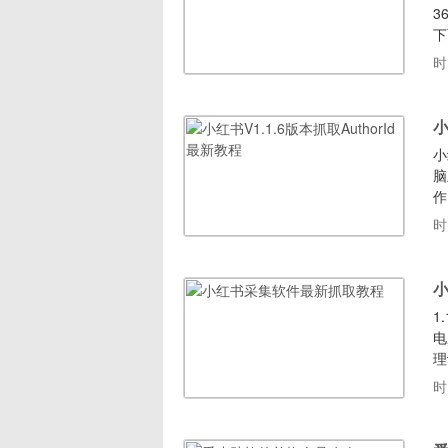
3
下
录
时
自
(
小
小
脑
作
搜
时
序
载
1
电
理
程
时
可
ht