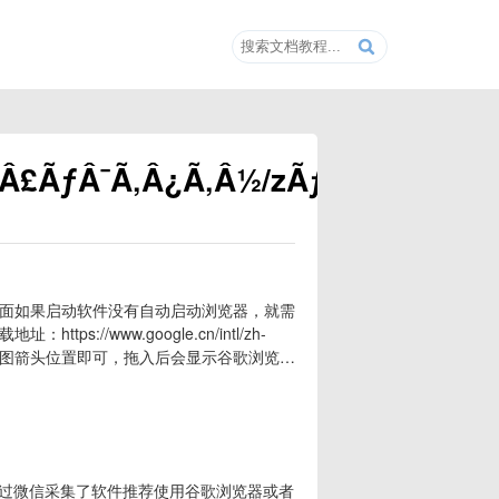
‚Â£ÃƒÂ¯Ã‚Â¿Ã‚Â½/zÃƒâ€šÃ‚Â¿
面如果启动软件没有自动启动浏览器，就需
/www.google.cn/intl/zh-
到下图箭头位置即可，拖入后会显示谷歌浏览器
通过微信采集了软件推荐使用谷歌浏览器或者