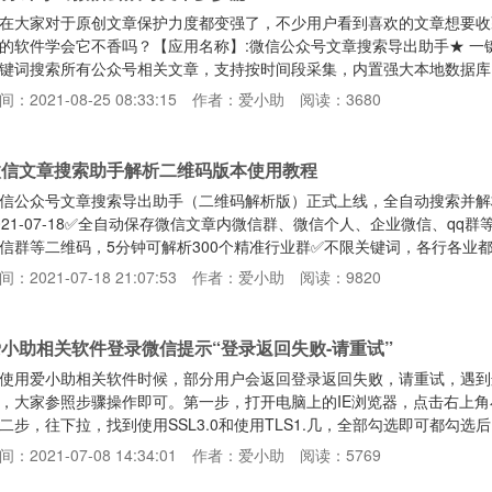
在大家对于原创文章保护力度都变强了，不少用户看到喜欢的文章想要收
的软件学会它不香吗？【应用名称】:微信公众号文章搜索导出助手★ 
键词搜索所有公众号相关文章，支持按时间段采集，内置强大本地数据库
章可批量导出Pdf、Word、Excel、txt和Html格式，同时可下载音
间：2021-08-25 08:33:15
作者：爱小助
阅读：3680
持和原文一致，也可以导入链接下载；（可选择只下载文章图片）★ 可
内容；★ 内置开放接口，可一键同步所有微信文章到自己网站
微信文章搜索助手解析二维码版本使用教程
信公众号文章搜索导出助手（二维码解析版）正式上线，全自动搜索并解
021-07-18✅全自动保存微信文章内微信群、微信个人、企业微信、q
信群等二维码，5分钟可解析300个精准行业群✅不限关键词，各行各业都可
件下载地址：https://aixz.lanzoui.com/weixinHelperQr
间：2021-07-18 21:07:53
作者：爱小助
阅读：9820
运行，然后点击登录软件界面完成登录。第二步：登录完成后，找到软件目录
要搜索
小助相关软件登录微信提示“登录返回失败-请重试”
使用爱小助相关软件时候，部分用户会返回登录返回失败，请重试，遇到
，大家参照步骤操作即可。第一步，打开电脑上的IE浏览器，点击右上角小齿轮
二步，往下拉，找到使用SSL3.0和使用TLS1.几，全部勾选即可都勾
间：2021-07-08 14:34:01
作者：爱小助
阅读：5769