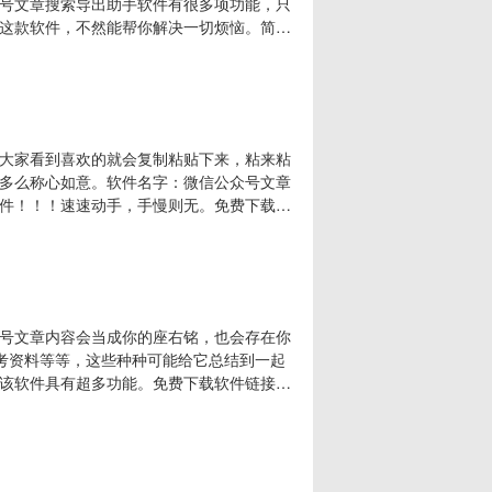
号文章搜索导出助手软件有很多项功能，只
这款软件，不然能帮你解决一切烦恼。简单
以通过时间段，总之只有你想不到，没有软
ML等功能二：可以下载保存微信文章已发的音
大家看到喜欢的就会复制粘贴下来，粘来粘
多么称心如意。软件名字：微信公众号文章
件！！！速速动手，手慢则无。免费下载软
哪一种，都可以下载下来，所以请放心大胆的学会这
要达到word及Excel级别。随随便便一
号文章内容会当成你的座右铭，也会存在你
参考资料等等，这些种种可能给它总结到一起
该软件具有超多功能。免费下载软件链接：
持时间段采集文章，还可以按年采集文章，采集完的
，以便于下次采集下载，直接从本地搜索即