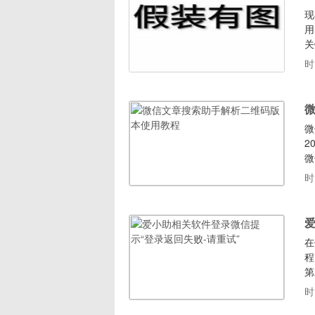
现
用
关
文
时
保
章
微
2
微
软
时
再
需
爱
在
程
第
时