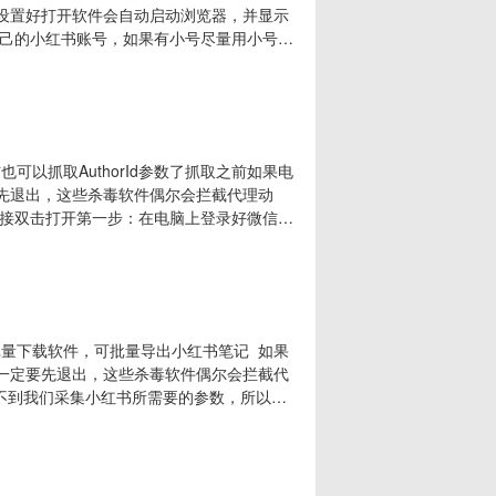
了设置好打开软件会自动启动浏览器，并显示
己的小红书账号，如果有小号尽量用小号登
浏览器安装路径，点击如下图所示位置，会
 Files
也可以抓取AuthorId参数了抓取之前如果电
要先退出，这些杀毒软件偶尔会拦截代理动
接双击打开第一步：在电脑上登录好微信，
钮，提示你初始化成功，再打开小红书小程
抓到参数就行抓取成功就可以搜索关键词或者加
水印批量下载软件，可批量导出小红书笔记 如果
，一定要先退出，这些杀毒软件偶尔会拦截代
不到我们采集小红书所需要的参数，所以教
抓取我们所需要的参数的，直接下载覆盖安装即
dyLRVv-K0C5v （推荐）网页下载：