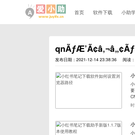
首页
软件下载
小助
qnÃƒÆ’Ã¢â‚¬â„¢Ãƒ
发布日期：2021-12-14 23:38:36
阅读：
小
要
C
具
时
小
小