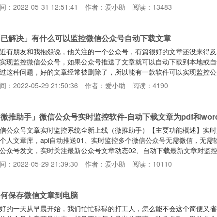
.4.5.27版本的微信，测试是可以正常抓取参数的：https://www.123pan.c
间：2022-05-31 12:51:41
作者：爱小助
阅读：13483
）：第一步、电脑微信上，打开小红书APP小程序，然后启动任务管理器，点击
「已解决」有什么可以监控微信公众号自动下载文章
近有朋友和我抱怨说，他关注的一个公众号，有篇很好的文章还没来得及
实现监控微信公众号，如果公众号推送了文章就可以自动下载到本地或自
过这种问题，好的文章经常被删除了，所以能有一款软件可以实现监控公
安利一个小工具：微推助手通过这个微推助手就可以解决我们这个问题呐
间：2022-05-29 21:50:36
作者：爱小助
阅读：4190
就可以实现对该公众号进行监控监控到的文章可以自动下载html、pdf、
PI，可以实现自动推送到网站上哦以后再也不用担心文章被删除了而且微
微推助手」微信公众号实时监控软件-自动下载文章为pdf和wor
信公众号文章实时监控系统全新上线（微推助手）【主要功能概述】实时
个人文章库，api自动推送01、实时监控多个微信公众号无需微信，无
公众号发文，实时关注最新公众号文章动态02、自动下载最新文章对监控
ord和pdf格式，自动上传百度云盘，也可以同步到本地电脑03、无感
间：2022-05-29 21:39:30
作者：爱小助
阅读：10110
注公众号和文章列表，选择公众号及查询文章更方便，支持按时间筛选哦
天你所关注公众号的所有文章列表，方便阅读，同时可选择查阅任何
如何保存微信文章到电脑
好的一天从早晨开始，我们忙忙碌碌的打工人，怎么能不会这个简便又省