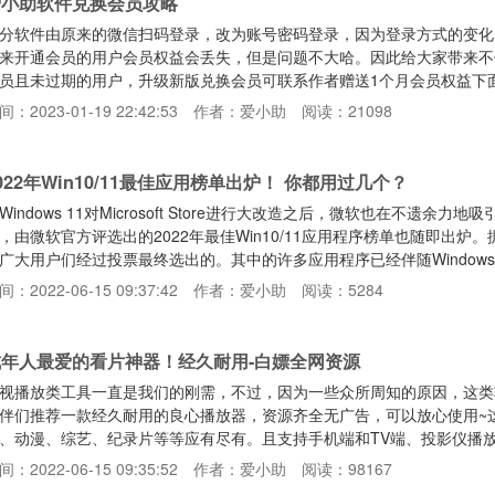
爱小助软件兑换会员攻略
分软件由原来的微信扫码登录，改为账号密码登录，因为登录方式的变化
来开通会员的用户会员权益会丢失，但是问题不大哈。因此给大家带来不便
员且未过期的用户，升级新版兑换会员可联系作者赠送1个月会员权益下
在登录软件界面，点击登录账号，先注册账号，注册成功后完成登录第二
间：2023-01-19 22:42:53
作者：爱小助
阅读：21098
用户ID或者你开通会员支付宝账单的完整订单号（商户订单号或订单号
员按钮后，如果下方输入用户ID/订单号的编辑框是一串数字，那就是你
022年Win10/11最佳应用榜单出炉！ 你都用过几个？
Windows 11对Microsoft Store进行大改造之后，微软也在不遗
，由微软官方评选出的2022年最佳Win10/11应用程序榜单也随即出
广大用户们经过投票最终选出的。其中的许多应用程序已经伴随Windo
。值得一提的是，这些工具都不是反恶意软件工具，也不是通用应用程序
间：2022-06-15 09:37:42
作者：爱小助
阅读：5284
们是一些比较小众的工具，唯一目的是让Windows变得更易于使用，
试。实用工具类ShareX：屏幕捕捉
成年人最爱的看片神器！经久耐用-白嫖全网资源
视播放类工具一直是我们的刚需，不过，因为一些众所周知的原因，这类
伴们推荐一款经久耐用的良心播放器，资源齐全无广告，可以放心使用~这款
、动漫、综艺、纪录片等等应有尽有。且支持手机端和TV端、投影仪播
是，为了规避风险，初次打开biubiu播放器后，看到的是一个空壳播放
间：2022-06-15 09:35:52
作者：爱小助
阅读：98167
PP，选择所需的模式后，输入鸭梨给大家分享的片源接口，就可以正常