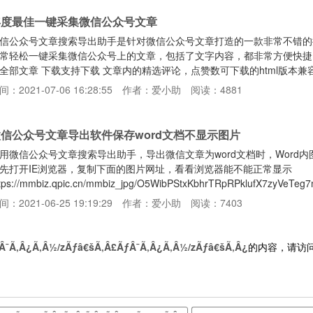
年度最佳一键采集微信公众号文章
信公众号文章搜索导出助手是针对微信公众号文章打造的一款非常不错的
常轻松一键采集微信公众号上的文章，包括了文字内容，都非常方便快捷
全部文章 下载支持下载 文章内的精选评论，点赞数可下载的html版本兼
方，图片离线保存到本地，支持图片按顺序排序可下载的pdf版本，高质量
间：2021-07-06 16:28:55
作者：爱小助
阅读：4881
持下载音频(官方的模板)可将图片嵌入到h5页面中查看(注意：一般过大
含某些 关键字 的文章【使用说明】 1、打开wei
信公众号文章导出软件保存word文档不显示图片
用微信公众号文章搜索导出助手，导出微信文章为word文档时，Word
先打开IE浏览器，复制下面的图片网址，看看浏览器能不能正常显示
ttps://mmbiz.qpic.cn/mmbiz_jpg/O5WibPStxKbhrTRpRPklufX7zyVeT
x_fmt=jpeg&tp=webp&wxfrom=5&wx_lazy=1&wx_co=1如
间：2021-06-25 19:19:29
作者：爱小助
阅读：7403
示异常或者其他情况。点
Â¯Ã‚Â¿Ã‚Â½/zÃƒâ€šÃ‚Â£ÃƒÂ¯Ã‚Â¿Ã‚Â½/zÃƒâ€šÃ‚Â¿
的内容，请访问爱小