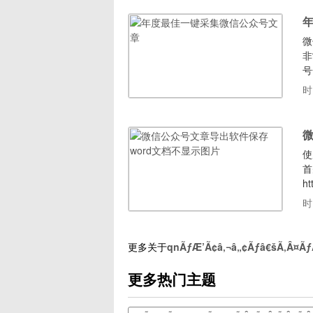
微
非
号
官
时
支
包
微
使
首
h
w
时
显
更多关于
qnÃƒÆ’Ã¢â‚¬â„¢Ãƒâ€šÃ‚Â¤Ãƒ
更多热门主题