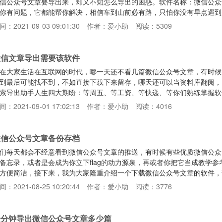
信公众号文章要导出来，却又不知怎么导出的困惑。软件名称：微信公众
你有问题，它都能帮你解决，相信车到山前必有路，只怕你没有早点遇到
绍一下软件功能：可以一键搜索采集文章，也可以通过关键词搜索，还可
间：2021-09-03 09:01:30
作者：爱小助
阅读：5309
办不到！功能一：可以导出任意格式Excel、TXT、word、pdf、HT
、视频、图片（分块文件夹）功能三：下载下来的文章不乱码和发送出去
微信文章导出需要该软件
在大家生活在互联网的时代，哪一天还不看几篇微信公众号文章，有时候
到最后可能找不到，不如直接下载下来留存，哪天还可以当资料库翻阅，
索导出助手人生四大期盼：等周五、等工资、等快递、等你们熟练掌握软
链接：https://d.xbw0.com/ptxOon软件功能很多，无论你需要
间：2021-09-01 17:02:13
作者：爱小助
阅读：4016
软件，小编为了大家熟练掌握它，也是煞费苦心。学会这个软件熟练程度一定
下载，几几分钟搞定几百篇文章。简单介绍
微信公众号文章备份存档
们每天都会不经意看到微信公众号文章的推送，有时候有些优质微信公众
备忘录，或者是会成为你立下flag的动力源泉，再或者你把它当成教学
方便简洁，接下来，我为大家隆重介绍一个下载微信公众号文章的软件，
ttps://d.xbw0.com/ptxOon可以搜索相关关键词下载文章，也支
间：2021-08-25 10:20:44
作者：爱小助
阅读：3776
章不仅能够下载自动形成文件夹保存，还可以永久保存到该软件本地搜索
。多项功能介绍：★ 文章可批量导出Pdf、Word
一分钟导出微信公众号文章多少篇