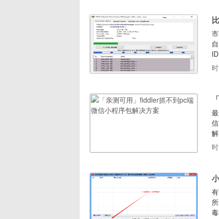
全
比
市
自
I
蚣
时
支
外
「
最
信
解
到
时
在
个
小
有
所
毒