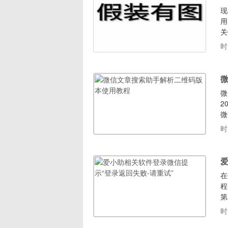
现
用
关
文
时
保
章
微
2
微
软
时
再
需
爱
在
程
第
时