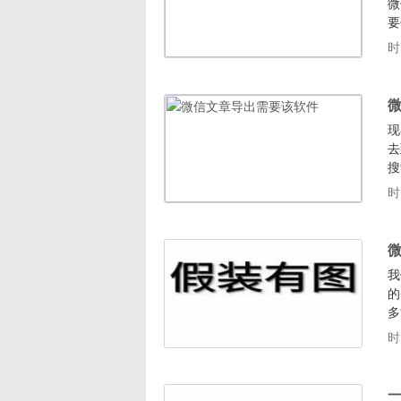
微
要
介
时
件
频
现
去
搜
件
时
个
个
我
的
多
h
时
文
可