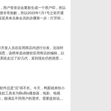
，用户登录后会重新生成一个用户ID，所以
非常抱歉，所以2023年1月1号之前开通
面是具体兑换会员的步骤第一步：打开软件
步：登录成功后点击兑换会员按钮，输入旧
都可以），再点击兑换即可。注意：点击兑换
旧的
余力地吸引开发人员在应用商店内进行分发。近段时
炉。据悉，该榜单是由微软应用商店的编辑，以
ws系统走过了好几代，直到现在仍然很受欢
（例如图像编辑器、办公工具或浏览器）。
并且都是免费应用或提供免费版本，非常值得
软件总是“活”得不长。今天，鸭梨就来给小
工具名为BiuBiu播放器，电影、电视
放，能满足不同用户的需求。需要提前说明
器，无法直接观看影视内容。下载安装打开
使用了，操作很简单！毫不夸张的说，它拥有