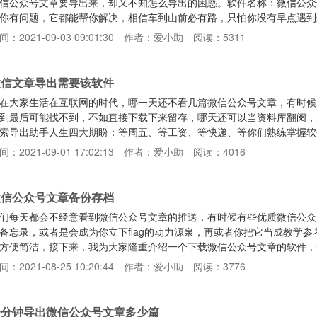
信公众号文章要导出来，却又不知怎么导出的困惑。软件名称：微信公众
你有问题，它都能帮你解决，相信车到山前必有路，只怕你没有早点遇到
绍一下软件功能：可以一键搜索采集文章，也可以通过关键词搜索，还可
间：2021-09-03 09:01:30
作者：爱小助
阅读：5311
办不到！功能一：可以导出任意格式Excel、TXT、word、pdf、HT
、视频、图片（分块文件夹）功能三：下载下来的文章不乱码和发送出去
微信文章导出需要该软件
在大家生活在互联网的时代，哪一天还不看几篇微信公众号文章，有时候
到最后可能找不到，不如直接下载下来留存，哪天还可以当资料库翻阅，
索导出助手人生四大期盼：等周五、等工资、等快递、等你们熟练掌握软
链接：https://d.xbw0.com/ptxOon软件功能很多，无论你需要
间：2021-09-01 17:02:13
作者：爱小助
阅读：4016
软件，小编为了大家熟练掌握它，也是煞费苦心。学会这个软件熟练程度一定
下载，几几分钟搞定几百篇文章。简单介绍
微信公众号文章备份存档
们每天都会不经意看到微信公众号文章的推送，有时候有些优质微信公众
备忘录，或者是会成为你立下flag的动力源泉，再或者你把它当成教学
方便简洁，接下来，我为大家隆重介绍一个下载微信公众号文章的软件，
ttps://d.xbw0.com/ptxOon可以搜索相关关键词下载文章，也支
间：2021-08-25 10:20:44
作者：爱小助
阅读：3776
章不仅能够下载自动形成文件夹保存，还可以永久保存到该软件本地搜索
。多项功能介绍：★ 文章可批量导出Pdf、Word
一分钟导出微信公众号文章多少篇