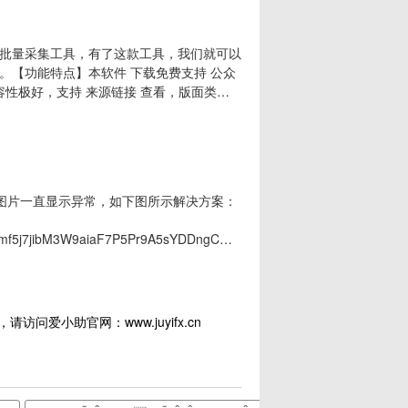
批量采集工具，有了这款工具，我们就可以
。【功能特点】本软件 下载免费支持 公众
容性极好，支持 来源链接 查看，版面类似
无损保存，可下载的word版本 完美适配，
的图片可能存在问题)支持在批量下载时 下载
内图片一直显示异常，如下图所示解决方案：
eg7mf5j7jibM3W9aiaF7P5Pr9A5sYDDngCQj5JWXHV8FHVIn2xDxAicqom0
果可以正常显示，那导出Word应该也是正常的，如果打开
请访问爱小助官网：www.juyifx.cn