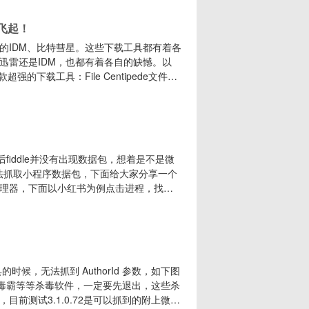
的
接飞起！
的IDM、比特彗星。这些下载工具都有着各
迅雷还是IDM，也都有着各自的缺憾。以
强的下载工具：File Centipede文件蜈
大，且免费无广告。它的最大特点，就是其
，m3u8流任务（AES-128解密）。此
fiddle并没有出现数据包，想着是不是微
无法抓取小程序数据包，下面给大家分享一个
理器，下面以小红书为例点击进程，找
图所示第二步、鼠标选中小红书APP，右击打开文件所
夹，如果没有这个文件夹就不要继续操作了，这
时候，无法抓到 AuthorId 参数，如下图
新毒霸等等杀毒软件，一定要先退出，这些杀
前测试3.1.0.72是可以抓到的附上微信