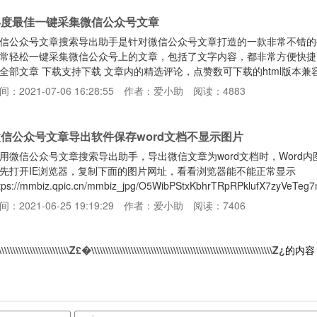
年度最佳一键采集微信公众号文章
信公众号文章搜索导出助手是针对微信公众号文章打造的一款非常不错的
常轻松一键采集微信公众号上的文章，包括了文字内容，都非常方便快捷
全部文章 下载支持下载 文章内的精选评论，点赞数可下载的html版本兼
方，图片离线保存到本地，支持图片按顺序排序可下载的pdf版本，高质量
间：2021-07-06 16:28:55
作者：爱小助
阅读：4883
持下载音频(官方的模板)可将图片嵌入到h5页面中查看(注意：一般过大
含某些 关键字 的文章【使用说明】 1、打开wei
信公众号文章导出软件保存word文档不显示图片
用微信公众号文章搜索导出助手，导出微信文章为word文档时，Word
先打开IE浏览器，复制下面的图片网址，看看浏览器能不能正常显示
ttps://mmbiz.qpic.cn/mmbiz_jpg/O5WibPStxKbhrTRpRPklufX7zyVeT
x_fmt=jpeg&tp=webp&wxfrom=5&wx_lazy=1&wx_co=1如
间：2021-06-25 19:19:29
作者：爱小助
阅读：7406
示异常或者其他情况。点
\\\\\\\\\\\\\\\\\\\\\\Z£�\\\\\\\\\\\\\\\\\\\\\\\\\\\\\\\\\\\\\\\\\\\\\\\\\\\\\\\\\\\\\\\\Z¿
的内容，