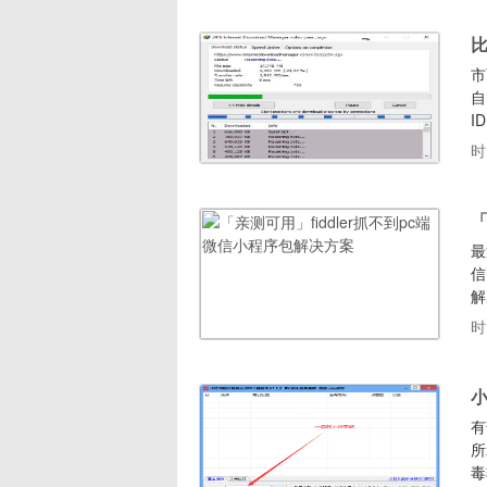
全
比
市
自
I
蚣
时
支
外
「
最
信
解
到
时
在
个
小
有
所
毒