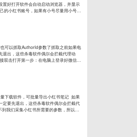
了设置好打开软件会自动启动浏览器，并显示
己的小红书账号，如果有小号尽量用小号登
浏览器安装路径，点击如下图所示位置，会
 Files
也可以抓取AuthorId参数了抓取之前如果电
要先退出，这些杀毒软件偶尔会拦截代理动
接双击打开第一步：在电脑上登录好微信，
钮，提示你初始化成功，再打开小红书小程
抓到参数就行抓取成功就可以搜索关键词或者加
水印批量下载软件，可批量导出小红书笔记 如果
，一定要先退出，这些杀毒软件偶尔会拦截代
不到我们采集小红书所需要的参数，所以教
抓取我们所需要的参数的，直接下载覆盖安装即
dyLRVv-K0C5v （推荐）网页下载：