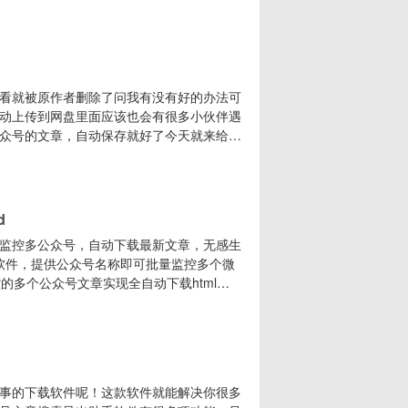
om/s/dyLRVv-K0C5v第二种解决办法（推
进程，找到 WeChat Mini
看就被原作者删除了问我有没有好的办法可
动上传到网盘里面应该也会有很多小伙伴遇
众号的文章，自动保存就好了今天就来给大
，只需要提供你想监控公众号的其中一篇文
word格式到自己电脑上，而且还有开放
推助手
d
监控多公众号，自动下载最新文章，无感生
需软件，提供公众号名称即可批量监控多个微
的多个公众号文章实现全自动下载html、
生成个人文章库对于监控微信公众号，自动生成
04、每日文章推送每天早上8点自动推送前
事的下载软件呢！这款软件就能解决你很多