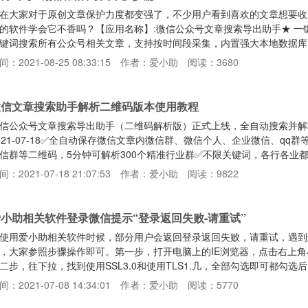
在大家对于原创文章保护力度都变强了，不少用户看到喜欢的文章想要收
的软件学会它不香吗？【应用名称】:微信公众号文章搜索导出助手★ 
键词搜索所有公众号相关文章，支持按时间段采集，内置强大本地数据库
章可批量导出Pdf、Word、Excel、txt和Html格式，同时可下载音
间：2021-08-25 08:33:15
作者：爱小助
阅读：3680
持和原文一致，也可以导入链接下载；（可选择只下载文章图片）★ 可
内容；★ 内置开放接口，可一键同步所有微信文章到自己网站
微信文章搜索助手解析二维码版本使用教程
信公众号文章搜索导出助手（二维码解析版）正式上线，全自动搜索并解
021-07-18✅全自动保存微信文章内微信群、微信个人、企业微信、q
信群等二维码，5分钟可解析300个精准行业群✅不限关键词，各行各业都可
件下载地址：https://aixz.lanzoui.com/weixinHelperQr
间：2021-07-18 21:07:53
作者：爱小助
阅读：9822
运行，然后点击登录软件界面完成登录。第二步：登录完成后，找到软件目录
要搜索
小助相关软件登录微信提示“登录返回失败-请重试”
使用爱小助相关软件时候，部分用户会返回登录返回失败，请重试，遇到
，大家参照步骤操作即可。第一步，打开电脑上的IE浏览器，点击右上角小齿轮
二步，往下拉，找到使用SSL3.0和使用TLS1.几，全部勾选即可都勾
间：2021-07-08 14:34:01
作者：爱小助
阅读：5770