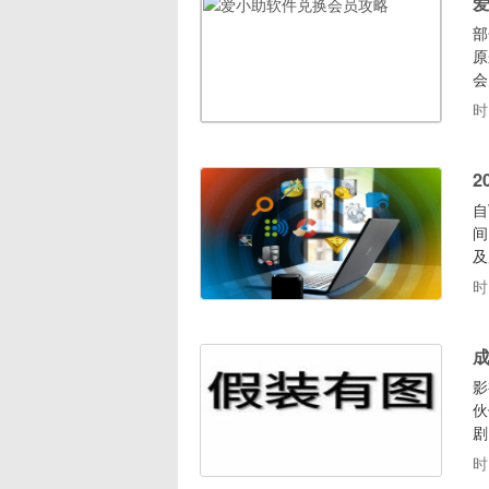
部
原
会
后
时
的
会
2
自
间
及
迎
时
它
一
影
伙
剧
的
时
A