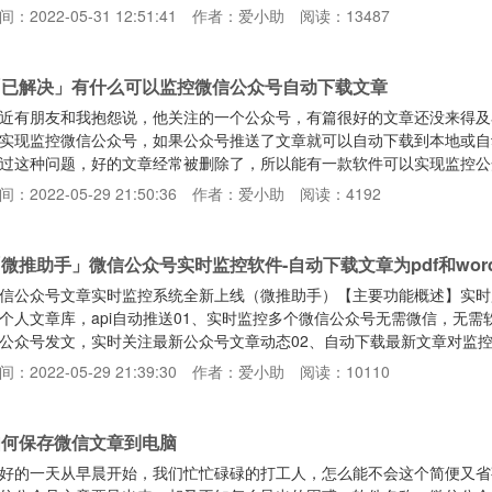
.4.5.27版本的微信，测试是可以正常抓取参数的：https://www.123pan.c
间：2022-05-31 12:51:41
作者：爱小助
阅读：13487
）：第一步、电脑微信上，打开小红书APP小程序，然后启动任务管理器，点击
「已解决」有什么可以监控微信公众号自动下载文章
近有朋友和我抱怨说，他关注的一个公众号，有篇很好的文章还没来得及
实现监控微信公众号，如果公众号推送了文章就可以自动下载到本地或自
过这种问题，好的文章经常被删除了，所以能有一款软件可以实现监控公
安利一个小工具：微推助手通过这个微推助手就可以解决我们这个问题呐
间：2022-05-29 21:50:36
作者：爱小助
阅读：4192
就可以实现对该公众号进行监控监控到的文章可以自动下载html、pdf、
PI，可以实现自动推送到网站上哦以后再也不用担心文章被删除了而且微
微推助手」微信公众号实时监控软件-自动下载文章为pdf和wor
信公众号文章实时监控系统全新上线（微推助手）【主要功能概述】实时
个人文章库，api自动推送01、实时监控多个微信公众号无需微信，无
公众号发文，实时关注最新公众号文章动态02、自动下载最新文章对监控
ord和pdf格式，自动上传百度云盘，也可以同步到本地电脑03、无感
间：2022-05-29 21:39:30
作者：爱小助
阅读：10110
注公众号和文章列表，选择公众号及查询文章更方便，支持按时间筛选哦
天你所关注公众号的所有文章列表，方便阅读，同时可选择查阅任何
如何保存微信文章到电脑
好的一天从早晨开始，我们忙忙碌碌的打工人，怎么能不会这个简便又省