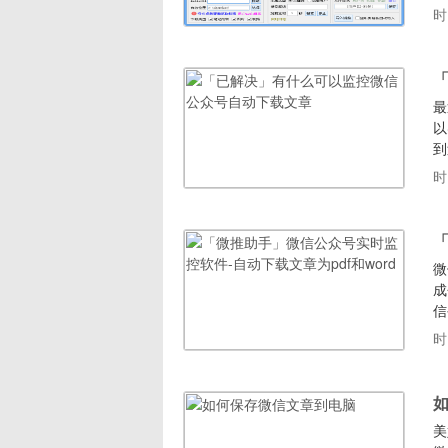
3
时
荐
最
以
到
家
时
章
A
「
微
成
信
w
时
关
一
美