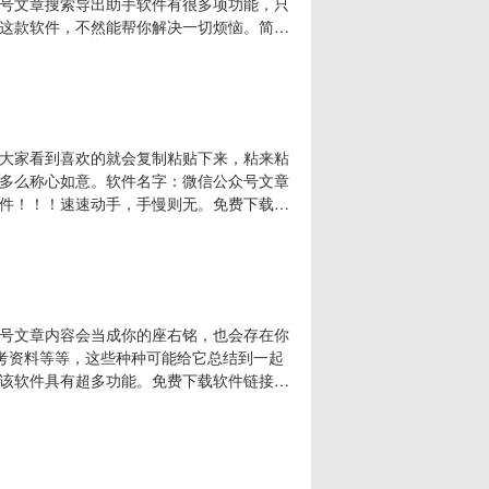
号文章搜索导出助手软件有很多项功能，只
这款软件，不然能帮你解决一切烦恼。简单
以通过时间段，总之只有你想不到，没有软
ML等功能二：可以下载保存微信文章已发的音
大家看到喜欢的就会复制粘贴下来，粘来粘
多么称心如意。软件名字：微信公众号文章
件！！！速速动手，手慢则无。免费下载软
哪一种，都可以下载下来，所以请放心大胆的学会这
要达到word及Excel级别。随随便便一
号文章内容会当成你的座右铭，也会存在你
参考资料等等，这些种种可能给它总结到一起
该软件具有超多功能。免费下载软件链接：
持时间段采集文章，还可以按年采集文章，采集完的
，以便于下次采集下载，直接从本地搜索即