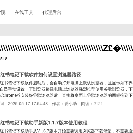
学院
在线工具
代理后台
\\\\\\\\\\\\\\\\\\\\\\\\\\\\\\\\\\\\\\\Z£�\\\\\\\\
518
小红书笔记下载软件如何设置浏览器路径
红书笔记下载软件启动后，会自动打开电脑上默认浏览器，且显示如下界
自己手动设置一下浏览器路径电脑上浏览器强烈推荐使用谷歌浏览器，下载地址：https:/
N/chrome/?安装好谷歌浏览器后，直接将桌面上谷歌浏览器的图标拖
体安装路径然后重启软件即可
间：2025-05-17 17:54:48
作者：爱小助
阅读：2121
红书笔记下载助手新版1.1.7版本使用教程
红书笔记下载助手从V1.6.7版本开始需要调用浏览器下载笔记，不需要