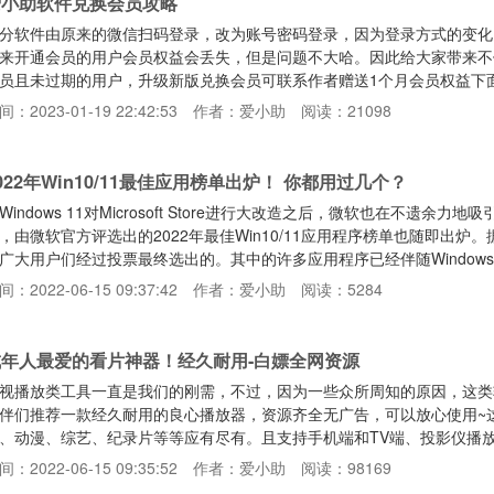
爱小助软件兑换会员攻略
分软件由原来的微信扫码登录，改为账号密码登录，因为登录方式的变化
来开通会员的用户会员权益会丢失，但是问题不大哈。因此给大家带来不便
员且未过期的用户，升级新版兑换会员可联系作者赠送1个月会员权益下
在登录软件界面，点击登录账号，先注册账号，注册成功后完成登录第二
间：2023-01-19 22:42:53
作者：爱小助
阅读：21098
用户ID或者你开通会员支付宝账单的完整订单号（商户订单号或订单号
员按钮后，如果下方输入用户ID/订单号的编辑框是一串数字，那就是你
022年Win10/11最佳应用榜单出炉！ 你都用过几个？
Windows 11对Microsoft Store进行大改造之后，微软也在不遗
，由微软官方评选出的2022年最佳Win10/11应用程序榜单也随即出
广大用户们经过投票最终选出的。其中的许多应用程序已经伴随Windo
。值得一提的是，这些工具都不是反恶意软件工具，也不是通用应用程序
间：2022-06-15 09:37:42
作者：爱小助
阅读：5284
们是一些比较小众的工具，唯一目的是让Windows变得更易于使用，
试。实用工具类ShareX：屏幕捕捉
成年人最爱的看片神器！经久耐用-白嫖全网资源
视播放类工具一直是我们的刚需，不过，因为一些众所周知的原因，这类
伴们推荐一款经久耐用的良心播放器，资源齐全无广告，可以放心使用~这款
、动漫、综艺、纪录片等等应有尽有。且支持手机端和TV端、投影仪播
是，为了规避风险，初次打开biubiu播放器后，看到的是一个空壳播放
间：2022-06-15 09:35:52
作者：爱小助
阅读：98169
PP，选择所需的模式后，输入鸭梨给大家分享的片源接口，就可以正常