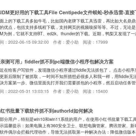
网最齐全的影视资源，而且也不用时刻担心这款软件凉凉。手动导入接口
IDM更好用的下载工具File Centipede文件蜈蚣-秒杀迅雷-直
面上的下载工具多如牛毛，比如国内老牌下载工具迅雷，再比如大名鼎鼎
的优点，包括支持多线程下载，支持网页的视频嗅探等等。不过，无论是
DM为例，它就不支持BT、ed2k、thunder的下载。近期，鸭梨又发现了一款超
，很好地解了决这个问题。文件蜈蚣是一款开源的全能下载神器，功能强
间：2022-06-15 09:32:00
作者：爱小助
阅读：17999
持的下载协议几乎是市面上最全面的，包括HTTP/FTP、BT种子、磁力链接
，还能支持thunder链接、qq
亲测可用」fiddler抓不到pc端微信小程序包解决方案
近在给客户写软件，发现微信小程序通过fiddle无法抓包了， 点击小程序后
更新后限制了被抓取，一时间不知所措想必很多人和我一样，用fiddle
决方案第一步、微信里面先打开我们需要抓包的小程序，然后启动任务管
 WeChat Miniprogram Framework 里面的小红书APP，如下
间：2022-05-31 13:03:15
作者：爱小助
阅读：15400
的位置，打开后看下文件路径里面有没有 WMPFRuntime 这个文件
办法不适合你第三
红书批量下载软件抓不到authorId如何解决
部分用户，特别是win10和win11系统的用户，在使用小红书批量下载工具的
示温馨提示：如果电脑上有360安全卫士、联想电脑管家、腾讯管家、
软件偶尔会拦截代理动作，导致无法抓取第一种解决办法：降低微信版本，目