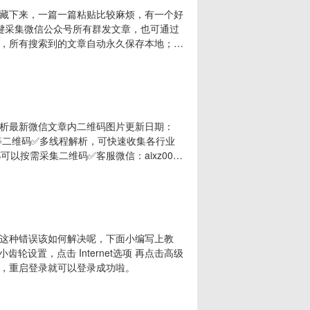
藏下来，一篇一篇粘贴比较麻烦，有一个好
一键采集微信公众号所有群发文章，也可通过
，所有搜索到的文章自动永久保存本地；★
频和视频文件，图片和文章留言，导出文档排版可
实时查看文章阅读量和留言，可一键复制文
析最新微信文章内二维码图片更新日期：
q群等二维码✅多线程解析，可快速收集各行业
以按需采集二维码✅客服微信：aixz007
软件使用教程第一步，打开软件后，必须将压缩包全部解压后
下的 关键词.txt 文件，里面可以配置你
这种错误该如何解决呢，下面小编写上教
设置，点击 Internet选项 再点击高级
选后，重启登录就可以登录成功啦。