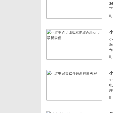
3
下
录
时
自
(
小
小
脑
作
搜
时
序
载
1
电
理
程
时
可
ht