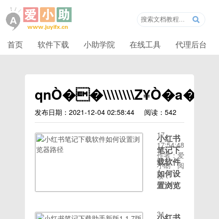
首页
软件下载
小助学院
在线工具
代理后台
qnÒ��\\\\\\\\Z¥Ò�a�\\\\\\\
发布日期：2021-12-04 02:58:44
阅读：542
时间：
2025-05-
17
小红书
17:54:48
笔记下
作者：爱
载软件
小助
阅
如何设
读：
置浏览
2113
时间：
器路径
2024-07-
小红书笔
31
小红书