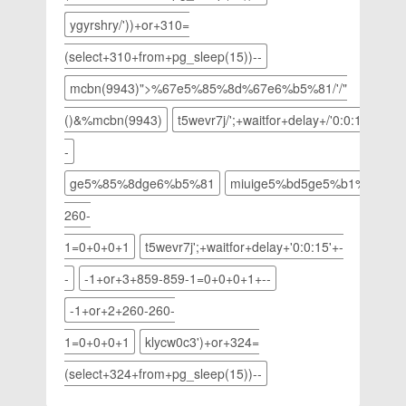
退出qq
以关于
群的具体
ygyrshry/'))+or+310=
QQ的问
操作方
(select+310+from+pg_sleep(15))--
题在网上
法。
还是能看
1.首先登
mcbn(9943)">%67e5%85%8d%67e6%b5%81/'/"
到很多
陆qq帐
的。那么
号，在账
()&%
mcbn(9943)
t5wevr7j/';+waitfor+delay+/'0:0:15/'+-
今天那小
号界面上
-
编就来说
面点
说其中的
击“群”按
ge5%85%8dge6%b5%81
miuige5%bd5ge5%b1%8f60
一种的解
钮，找到
决方法。
自己想要
260-
那就是
退出的
1=0+0+0+1
t5wevr7j';+waitfor+delay+'0:0:15'+-
QQ隐藏
qq群。
了要怎么
qqqq载
-
-1+or+3+859-859-1=0+0+0+1+--
找出来。
图1
1.调出图
2.鼠标右
-1+or+2+260-260-
标首先，
键点击想
1=0+0+0+1
klycw0c3')+or+324=
点开始菜
要退出的
单，然后
QQ群，
(select+324+from+pg_sleep(15))--
找到并打
会出现下
开控制面
拉菜单，