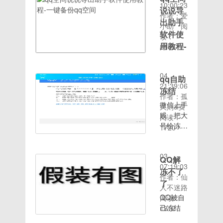
网上愉快
10:00:23
说说导
得冲浪，
作者：爱
突然QQ
出助手
小助
阅
就登录不
软件使
读：
上了。提
用教程-
8175
示：账号
时间：
一键备
涉嫌业务
2020-06-
份qq空
违规操
04
qq自助
间
作，被暂
21:39:06
冻结
时冻结。
QQ算是
作者：孤*
难道是我
微信上手
我们
久則&安
QQ钱包
贱，把大
80、90
阅读：
里的0.5
号给冻
后的回
1720
时间：
元被骗子
结，没法
忆，还记
2020-06-
盯上了？
解冻
得小时候
03
一脸懵的
经常半夜
QQ解
07:19:03
我开始解
醒了去偷
冻不了
作者：仙
封之路，
菜，很多
了
人不迷路
多次短信
回忆也都
QQ被自
阅读：
验证、人
发说说，
己冻结
1812
脸识别解
不过现在
时间：
了，然后
封识别
更多都变