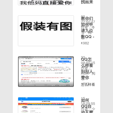
重谢！
QQ账
找出来
信验证也
2186
打开qq
了，在
时间：
号，登
提示收不
空间说说
小伙伴
qq中也
2020-04-
录，修
到验证
导出助手
们，你们
加了很多
03
改，提交
码。很快
教你们
软件后，
在使用
qq群，
22:50:47
就好了当
腾
点击登录
如何申
QQ的时
但是qq
作者：冬
然我们要
空间按
候会不会
请九位
群太多了
雪
阅
点击【如
钮，登录
喜欢把
也麻烦，
数QQ -
读：
果你要实
我们自己
QQ隐藏
那么有什
-
1982
名认证
的qq号
起来的
么办法能
时间：
QQ账
教 你 们
或者小号
呀？小编
退出qq
2020-03-
号，点击
如何申请
也可以的
我没有那
群呢，其
23
QQ怎
这里】即
九位数
登录qq
个习惯
实退出
09:50:15
可！每个
么样看
QQ 我又
是扫码登
哎，我觉
qq群的
作者：
号只有一
回来了
到别人
录，不需
得要是我
方法也很
AOA
阅
次更改机
啥
要输入账
赞你
将它隐藏
简单，下
读：
会哦。搬
号密码
起来了，
面小编就
1797
怎么样看
砖网络侵
的，非常
时间：
那我就会
来跟你说
到别人赞
权立删
方便也很
2020-03-
忘记去使
说退出
你
安全2.开
15
用它。但
qq群的
如何
始采集登
18:09:55
是小伙伴
方法。
QQ自
录成功
作者：少
们忘记了
QQ是腾
动互赞