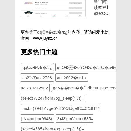
后，输入
星
阅
该怎么办
讯QQ的
目标qq
【教程】
读：
呢？那也
简称，
点击开始
如何QQ
4327
没事儿，
qq是腾
采集即
自动互赞
这不有我
讯公司开
可，等待
教程开始
呢嘛，我
发的一款
采集完成
第一步，
更多关于
qqÒ¤�/z£�/z¿
的内容，请访问爱小助
现在就告
即时通信
3.查看说
打开一个
官网：www.juyifx.cn
诉你们
软件。
说导出效
小工具第
QQ隐藏
qq的功
更多热门主题
果导出成
二步，登
了要怎么
能很强
功后会自
录账号，
找出来。
大，除了
动保存到
到主页第
现在就算
一对一聊
qqÒ¤�/z£�/z¿
qnÒ��/z¥Ò�a�/z¨Ò�a�/z²Ò�
桌面上，
三步，到
软件市场
天外还可
建议导出
互赞主
上出了很
以在qq
﹥s2ʺs3ʹuca2798
acu2902�ss1﹥
html格
页，就会
多更新
群里聊
式，不要
自动互
s2ʺs3ʹuca2902
ge5��ge6��/'||dbms_pipe.receive_messag
颖、种类
天。但是
勾选
赞，如图
功能性也
很多朋友
(select+324+from+pg_sleep(15))--
pdf，如
2小工具
多的软
并不喜欢
果说说内
下载链
件，但是
qq群聊
mcbn(9943)">ge5%85%8dge6%b5%81/'/"
容比较
接:https://www.lanz
我们还是
天，今天
多，导出
()&%
mcbn(9943)
34t3ige0/'+or+585=
依然在使
小编就来
pdf会
用着
跟你说说
(select+585+from+pg_sleep(15))--
QQ。所