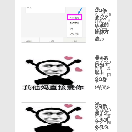
2020-05-
解冻的时
后，开始
成了发朋
06
候我以为
QQ修
在网上搜
友圈。
21:57:56
密保就可
索相关信
改实名
qq空间
作者：番
以了，没
息。原来
说说导出
认证的
薯大王
想到要资
账号被冻
助手主要
操作方
阅读：
料验证，
结的不止
用于一键
法
6726
身份证什
我一个，
导出任意
时间：
么的都没
1、打开
微博热搜
qq号的
2020-05-
绑定，好
微信，搜
第一和第
说说内
05
凛冬教
友也没
索并关
二都被腾
容，可以
23:17:49
你如何
有，就是
注：成长
讯包揽
把所有的
作者：凛
一个用来
守护平台
退出
了。很多
说说导出
冬ゾ
阅
打游戏的
2、帮助-
网友也表
QQ群
为html和
读：
小号(大
>实名认
示吃着火
pdf格
1453
如何退出
号有防沉
证查询
锅唱这
时间：
式，也可
qq群,小
迷)请问
3、点击
歌，突然
2020-05-
以下载图
猪教您如
谁有没有
修改实名
QQ就被
05
片。下面
QQ隐
何退出
什么方法
认证；
冻结了。
22:37:53
简单介绍
qq群很
藏了怎
可以帮我
4、往下
同样人脸
作者：凛
一下使用
多朋友使
么办凛
解冻一
翻，找到
识别多次
冬ゾ
阅
教程：1.
用qq已
冬教你
下，必有
实名认证
失败，短
读：
登录qq
经很多年