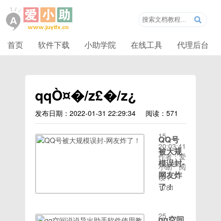
首页
软件下载
小助学院
在线工具
代理后台
qqÒ¤�/z£�/z¿
发布日期：2022-01-31 22:29:34
阅读：571
时间：
2020-07-
15
QQ号
20:03:41
被大规
作者：爱
模误封-
小助
阅
网友炸
读：
了！
1781
时间：
中午，小
2020-06-
公举正在
25
qq空间