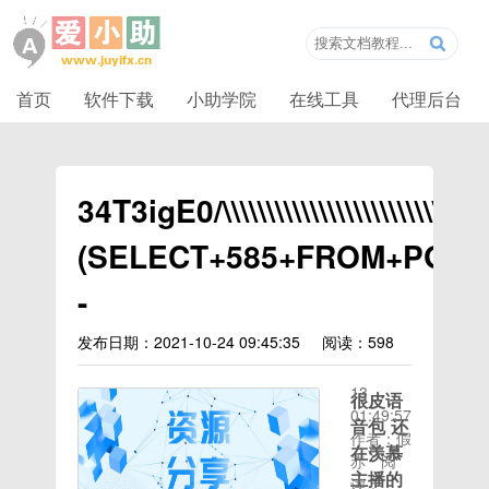
首页
软件下载
小助学院
在线工具
代理后台
34T3igE0/\\\\\\\\\\\\\\\\\\\\\\\\\\
(SELECT+585+FROM+PG_SL
-
发布日期：2021-10-24 09:45:35
阅读：598
时间：
2020-08-
13
很皮语
01:49:57
音包 还
作者：假
在羡慕
赤
阅
主播的
读：