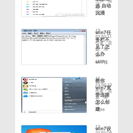
Win10系
无伴
阅
入打印机
键，就完
然了，由
登录
12，如
选 自动
统提
读：
的tcp/ip
成了增加
于32位
MSN邮
果没有的
沉浸
示“缺少
1516
点击下一
用户操
系统和
箱示例
话也不要
时间：
计算机所
步。
作，如图
安卓版
64位系
35、填
紧，我们
2020-08-
需的介质
win7添
3所示：
本：
统能识别
完资料，
首先在桌
12
驱动程
win7任
加打印机
win7忘
5.0.x作
的内存空
填写验证
面的计算
23:50:11
序”的解
示例
务栏不
记开机密
者：
间不一样
码，之后
机图标上
作者：谎
决方法如
45，点
码示例
ycjesonUI
见了怎
大，那么
提交即
面，或者
旎
阅
今，我们
击找到的
34.再在
类型：
就会导致
么办
可，可能
是我的电
读：
主流采用
打印机，
命令提示
MIUI7ROM
它们的寻
会有些
脑图标上
1556
win7任
的系统均
点击下一
符窗口中
大小：
址空间大
时间：
慢，稍等
面点击右
务栏不见
为Win10
步。
输入net
681.61MB
小不同，
2020-08-
一会，看
键，然后
了怎么
系统，在
win7示
localgroup
发布时
32位的
12
到跳转页
选择管
教你
办 1.
使用
例5以上
administrators
间：
操作系统
23:50:10
面的时候
理。在打
首先进入
win7宽
win10的
就是
2016-
只能识别
作者：谎
说明已经
开的管理
win7系
时候如果
带连接
win7添
05-20适
最大
旎
阅
注册成功
窗口上我
统桌面，
出现系统
加打印机
怎么创
用机型：
3.5G的
读：
了，如果
们点击设
鼠标右键
故障，可
的操作流
小米红米
建
内存，但
1394
有如图提
备管理
桌面空白
能会需要
程啦
时间：
NOTE2
是64位
示，不必
器-图像
win7宽
处新建一
重新安
~【搬砖
2020-08-
移动
的操作系
理会，登
设备，点
带连接怎
个文本文
装，我们
网络侵权
12
4Ghttps://pan.baid
统能够识
win7设
录MSN
击一下下
么创
档，将以
在安装
立删】
23:50:08