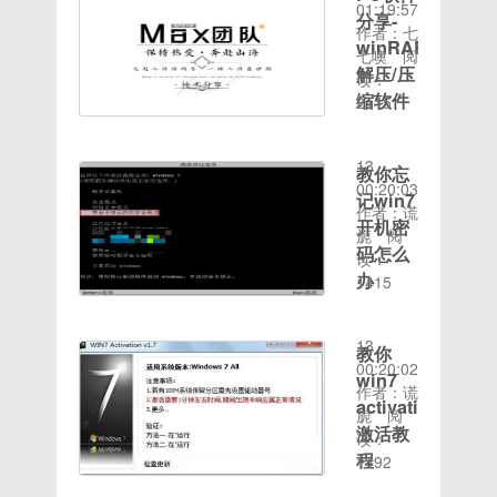
实时进行
Root】
01:19:57
版本，只
用法【软
享贴来啦
分享-
备份）这
更新 已
不需要
作者：七
需体验三
件介绍】
【软件名
是蓝奏云
winRAR
去烦人的
【测试机
七噢
阅
分钟，你
AidLearning
称】万能
下载链接
解压/压
广告 海
型】
读：
就会跟我
是一个运
播放器
https://wwe.lanzou
缩软件
量漫画资
PCML10
2115
一样，爱
行在移动
【软件版
密
时间：
源等你来
[oppo
上这款
大家好，
端
本】
码:1234
2020-08-
看【下载
Reno
app！下
今天分享
（Android）
4.00.05【软
这是XDA
13
地址】：
Ace]【文
教你忘
载很皮语
一款电脑
上的支持
件大小】
原帖链接
00:20:03
https://www.lanzoui.
字介绍】
音包，加
记win7
端实用软
图形化桌
45.35【图
地址
作者：谎
拿走别忘
抖音短视
入皮友大
件：
开机密
面的完整
文介绍】
https://forum.xda-
旎
阅
了评论区
频app是
家庭，大
winRAR
的Linux
8年持续
码怎么
developers.com/lg-
读：
吱一声呦
一款很有
家一起出
软件功
虚拟机，
改进，上
g5/development/driv
办
1415
意思娱乐
去皮~更
能：解
同时是一
千万用户
时间：
adreno-
软件，通
1.启动
新内
压/压缩
个支持深
的选择。
2020-08-
5xx-gpu
过抖音短
Win7旗
容:1.更
文件或文
度神经网
万能播放
13
教你
视频app
舰版系
新礼物种
件夹价
络开发的
器
00:20:02
win7
你可以分
统，在开
类2.更新
格：
框架和平
OPlayer
作者：谎
享你的生
机前按下
activation
礼物的动
Windows10
台，内置
更值得信
旎
阅
活，同时
键盘上的
画效果3.
激活教
应用商店
了最为流
赖。 无
读：
也可以在
F8，在
修复已知
售价13
程
行的深度
需转码，
1492
这里认识
出现的
BUG【下
时间：
元RMB
学习框架
直接播
步骤一：