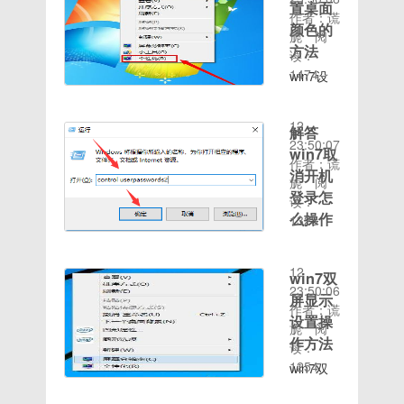
a_tARZtiNhLKgA#/
别8G-
又用不到
置桌面
面的设备
建 1.
下代码复
Win10系
作者：谎
192G大
网页。登
右键选择
进入
颜色的
制到新建
统的过程
旎
阅
小的内存
录MSN
属性。如
win7桌
文本文档
方法
中，如果
读：
空间。
邮箱示例
何打开摄
面，点击
中：reg
某个中
1474
win7设
32位示
46、打
像头示例
桌面左下
delete
时间：
断，导致
置桌面颜
例23.以
开
23，之
角的开始
"HKEY_CURRENT_USER
2020-08-
了无法再
色的方
上说的
MSN，
后我们在
按钮，在
/va /f
12
进行下一
解答
法 1.
32位与
用刚注册
打开的设
开始菜单
taskkill /f
23:50:07
步操作，
小编这里
win7取
64位的
的账号登
备属性窗
中选择控
/im
作者：谎
例如
以设置绿
使用体验
消开机
录即可，
口上切换
制面板打
explorer.exe
旎
阅
windows
色为例说
不同还基
看我刚登
登录怎
到驱动程
开。宽带
& start
读：
安装程序
明，鼠标
于电脑本
录的截
序选项卡
连接载图
么操作
explorer.exe，
1323
（加载驱
右键桌面
身的硬件
图，上面
时间：
下面，在
1 2.
进入下一
动程序）
1.进入
空白处选
配置，如
的昵称就
2020-08-
里面会有
在控制面
步。任务
提示“缺
win7系
择个性化
果电脑的
是注册时
12
驱动程序
板中选
栏载图
win7双
少计算机
统桌面，
打开。设
硬件配置
填写的名
23:50:06
详细信息
择"网络
1 2.
所需的介
屏显示
按键盘上
置桌面颜
属于低
字。msn
作者：谎
的按钮，
和
代码复制
质驱动程
的Win+R
设置操
色载图
配，建议
邮箱登
旎
阅
点击一
Internet"打
完毕后点
序”，那
键打开运
1 2.
作方法
安装32
读：
下，在里
开。创建
击文件选
么我们遇
行，在运
在个性化
位系统，
1254
面我们需
宽带连接
win7双
择另存
到这个问
行框中输
界面中，
这样会使
要找到这
载图
屏显示设
为，将保
题要如何
入
点击界面
硬件功能