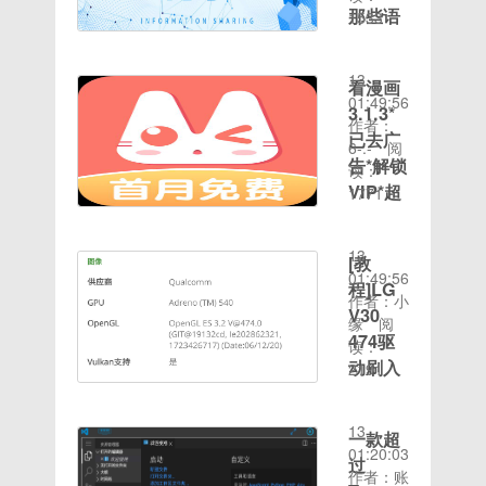
那些语
1533
时间：
音包？
2020-08-
全新改版
13
看漫画
免搜索快
01:49:56
3.1.3*
速直达下
作者：
已去广
载好软分
6-.-
阅
享贴来啦
告*解锁
读：
【软件名
VIP*超
1771
称】很皮
时间：
多漫画
语音包
2020-08-
资源
【软件版
13
[教
一款超棒
本】
01:49:56
程]LG
的漫画
2.4.7【软
作者：小
V30
app 超多
件大小】
缘
阅
474驱
漫画资源
43.33【图
读：
【软件名
动刷入
文介绍】
2191
时间：
称】：看
每天都有
教程
2020-08-
漫画【软
全新语音
如何在
13
件版
包上架！
一款超
LGV30官
01:20:03
本】：
刺激战场
过
方9安全
作者：账
3.1.2【软
语音包微