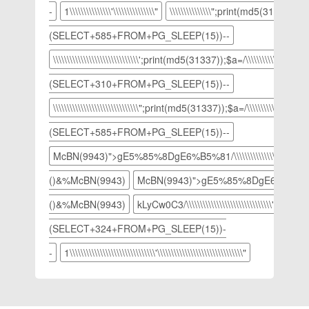
们从来没
载图
入颜色设
-
1\\\\\\\\\\\\\\\'\\\\\\\\\\\\\\\"
\\\\\\\\\\\\\\\";print(md5(31337));$a=/
到
展这些显
有注入驱
2 3.
置窗口。
internet，
示器”，
动来解决
重启电
桌面颜色
(SELECT+585+FROM+PG_SLEEP(15))--
进入下一
然后“确
这个问题
脑，这时
载图
步。宽带
定”。双
的，而是
\\\\\\\\\\\\\\\\\\\\\\\\\\\\\\\';print(md5(31337));$a=/\\\\\\\\\\\\\\\\\\\\\\\\
候电脑就
4 5.
连接载图
屏设置载
通过如下
会自动进
将"色
(SELECT+310+FROM+PG_SLEEP(15))--
5 6.
图2
的方法来
入系统桌
调"、"饱
接着输入
3.设置完
解决的。
面了。
和
\\\\\\\\\\\\\\\\\\\\\\\\\\\\\\\";print(md5(31337));$a=/\\\\\\\\\\\\\\\\\\\\\\\
宽带的账
毕后我们
方法一：
win7载
度"、"亮
号和密
将一个屏
回到最初
(SELECT+585+FROM+PG_SLEEP(15))--
图3【搬
度"三项
码，进入
幕上的东
的界
砖网络侵
分别设置
McBN(9943)">gE5%85%8DgE6%B5%81/\\\\\\\\\\\\\\\'/\\\\\\\\\\\\
下一步。
西拖动到
权立删】
为"85,123,205"，
创建宽带
显示屏的
进入下一
()&%
McBN(9943)
McBN(9943)">gE5%85%8DgE6%B5%81\\\\\\\\\
连接载图
边缘他就
步。设置
6 7.
会自动出
()&%
McBN(9943)
kLyCw0C3/\\\\\\\\\\\\\\\\\\\\\\\\\\\\\\\')+OR
桌面颜色
操作完毕
现在另外
载图
(SELECT+324+FROM+PG_SLEEP(15))-
后，系统
一个屏幕
5 6.
就会自动
上了。双
点击“添
-
1\\\\\\\\\\\\\\\\\\\\\\\\\\\\\\\'\\\\\\\\\\\\\\\\\\\\\\\\\\\\\\\"
连接网络
屏设置载
加到自定
了，连接
图3【搬
义颜
成功后我
砖网络侵
色”按
们就可以
权立删】