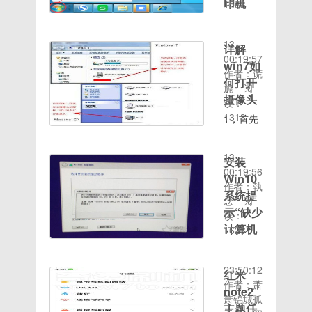
AI应用，
面，软件
印机
1568
脑，重启
更新播放
击“Administrator”，
示可使用
接（蓝奏
主要是填
时间：
支持把你
更稳定，
之后我们
1，首先
自动点赞
如图2所
内存只有
云）：
写账号那
2020-08-
的
功能更丰
就能看到
点击桌面
蓝奏云：
示：忘记
不到
https://qiqiyingshi.
里，账号
13
python
富，使用
详解
电脑系统
左下
已失效拿
开机密码
3.5G，
安装包大
一定要选
00:19:57
源码转化
更简单。
已经激活
win7如
方“开始
走回复，
示例23.
但是
小：
如图中的
作者：谎
为
【下载链
了电脑示
菜单”，
何打开
随机爱小
进入带命
win7 64
3.2mb左
outlook，
旎
阅
APP（Apk）
接】
例3以上
点击“设
助掉落～
令提示符
摄像头
位系统显
右带走留
其他地方
读：
发
http://huluxia.mob
就是关于
备和打印
的安全模
示可使用
言！喜欢
灵活填写
1318
源界面全
1，首先
win7
机”。
式后，会
时间：
内存一般
的关注！
就可以。
新升级
在“计算
activation
win7示
弹出管理
2020-08-
大于或等
[哈哈][爱
msn邮箱
啦】－
机资源管
激活工具
例12，
员模式的
13
于4GB。
心][爱心]
登陆示例
安装
『新鲜出
理器”中
的激活教
点击添加
命令提示
00:19:56
这就会让
24、如
炉－向左
找到摄像
Win10
程啦。
打印机。
符窗口，
作者：執
我们在使
图下半部
滑动，更
头的驱动
系统提
【搬砖网
添加打印
在命令提
念
阅
用电脑的
分填写资
多新鲜』
盘符，我
络侵权立
示“缺少
机示例
示符窗口
读：
过程中明
料，其中
－『超
们直接双
删】
时间：
23，点
计算机
中输入
1623
显感觉到
联系方式
击打开即
2020-08-
击添加网
net user
所需的
32位系
那里不必
可看到摄
12
络打印
Smile
统会卡顿
介质驱
要填写电
像头了。
23:50:12
机。打印
/add，按
红米
一些。
话，填一
动程
win7如
作者：萧
机示例
下键盘上
win7示
note2
个邮箱就
何打开摄
安装
萧锦城孤
34，输
的回车
例12.当
可以了。
主题任
像头示例