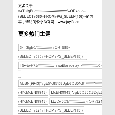
个.exe的
2 3.
置操作方
存类型修
解决呢？
control
底部
充分使
更多关于
文件路
在网络和
法 1.
改为所有
下面装机
userpasswords2，
的“窗口
用，如果
34T3igE0/\\\\\\\\\\\\\\\\\\\\\\\\\\\\\\\'+OR+585=
径。电脑
internet
进入
文件，然
之家分享
点击确
颜色”打
低配电脑
(SELECT+585+FROM+PG_SLEEP(15))--
的内
示例
界面中选
win7系
后给文件
一下安装
定，进入
开。设置
使用高
容，请访问爱小助官网：www.juyifx.cn
34，找
择"查看
统桌面，
命名，小
Win10系
下一步。
桌面颜色
到之后，
网络状态
鼠标右键
编这里命
统提
win7载
载图
更多热门主题
一般都在
和任务
桌面空白
名的是修
示“缺少
图1
2 3.
windows
打开。创
处，选
复
计算机所
2.在出现
在窗口颜
文件夹
建宽带连
择“屏幕
需的介质
的用户账
色和外观
34T3igE0/\\\\\\\\\\\\\\\'+OR+585=
中，我们
接载图
分辨
驱动程
户界面中
窗口中选
在其上面
3 4.
率”打
序”的解
(SELECT+585+FROM+PG_SLEEP(15))--
将“要使
择“窗口”
点击右
在新出现
开。双屏
决方法。
用本机，
，进入下
T5wEvR7J/\\\\\\\\\\\\\\\';+waitfor+delay+/\\\\\\\\\\\\\\\'0:0:15/\\\\\\\
键，然后
的界面中
显示载图
缺少计算
用户必须
一步。设
选择创建
点击"设
1 2.
机所需的
输入用户
置桌面颜
-
快捷方
置新的连
在调整分
介质驱动
名和密
色载图
式，将这
接或网
辨率界面
程序实际
McBN(9943)">gE5%85%8DgE6%B5%81/\\\\\\\'/\\\\\\\"
码”前面
3 4.
个快捷方
络"打
中点
上找到这
的勾去
点击颜
()&%
McBN(9943)
McBN(9943)">gE5%85%8DgE6%B5%81\\\\\
式放到桌
开。创建
击“多重
个问题，
除，然后
色，在出
面上，我
宽带连接
显示”，
可能并不
点击确
现的下拉
()&%
McBN(9943)
kLyCw0C3/\\\\\\\\\\\\\\\')+OR+324=
们双击
载图
在出现的
是驱动的
定。取消
框中选择
4 5.
下拉框中
问题，我
(SELECT+324+FROM+PG_SLEEP(15))-
开机登录
其他，进
选择连接
选择“扩