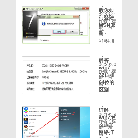
到更多朋
Windows
载链接】
2020-08-
本帖售价
内置了可
放！
运行
友，了解
高级启动
http://huluxia.mob
13
0元！支
视化AI开
OPlayer
教你如
win7
各种奇闻
选项界面
源界面全
00:20:01
持的格式
发编辑
是一款支
何登陆
activation
趣事。此
中，用键
新升级
作者：谎
有：完全
器，内置
持多种格
激活工
MSN邮
版本是内
盘上
旎
阅
支持
了
式的本地
具，点击
箱
置抖音伴
的“”键，
读：
RAR 和
VSCode、
万能播放
【激活】
侣，不需
选中“带
5168
ZIP 压缩
1、注册
Jupyter
器，可以
电脑示例
时间：
要任何框
命令提示
文件; 非
得从电脑
等流行的
直接把影
1步骤
2020-08-
架，打开
符的安全
RAR 压
网页上，
编程工
片从电脑
二：正在
13
就可以使
模式”，
解答
缩文件
如图打开
具，支持
传进设备
激活中，
00:20:00
用！点击
同时按下
(7Z、
MSN官
win7
触摸拖拽
里。它还
请稍后
作者：谎
视频分
键盘上的
ACE、
网，在右
式界面设
支持
32位和
win7
旎
阅
享，后面
Enter键
ARJ、
上角那里
计，支持
FTP/SAMBA/UPnP/
64位的
activation
读：
有设置界
(回车
BZ2、
点登录。
代码动态
等网络播
示例2步
区别
1443
面按钮！
键)，如
CAB、
MSN示
调试和运
放。作为
时间：
骤三：当
去除保存
图1所
1，首先
GZ、
例13、
行。支持
一款发布
2020-08-
提示激活
水印去除
示：开机
我们来说
ISO、
如图打开
在移动端
了50多
13
完成的时
详解
广告推送
密码示例
说硬件配
JAR、
注册页面
和PC端
个版本，
00:19:59
候，我们
去除视频
12.在出
win7怎
置区别，
LZH、
了，填写
用
OPlayer
作者：谎
点击确
广告去除
现的账号
win7 32
么添加
TAR、
资料，这
python
支持的格
旎
阅
定，开始
启动广告
选择窗口
位系统一
UUE、
一步容易
网络打
开发你的
式更全
读：
重启电
去除软件
中点
般来讲显
Z)下载链
出问题，