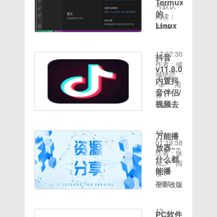
Termux
体验到
号默认
件语
信伪音
474驱动
的
阅读：
言】：中
QQ扩列
首先在
时间：
Linux
3848
文【软件
~ 哥哥哥
TWRP安
2022-06-
终端软
大小】：
哥小仙女
装
09
56.9MB【测
件
唱歌给你
Adreno_Vulkan-
17:07:30
抖音
试系
听好吗？
防窥线
1.1.128_sd835_flas
作者：倾
统】：小
v11.8.0_
晚上好呀
【软件名
v4.0驱动
城绝恋
米【使用
小宝贝~
内置抖
称】
程序
^ω^
阅
说明】：
小哥哥能
音伴侣/
AidLearning【软
（好像是
读：
一款优质
对我说一
件版本】
视频去
这么
5331
的漫画软
句么么哒
时间：
v0.85b2【软
说），然
水印
件，拥有
吗？ 二
2020-08-
件语言】
后再安装
超多的漫
【软件名
营长你的
13
中文【软
Adreno_OpenGL-
万能播
画资源，
称】 抖
意大利炮
01:19:58
件大小】
V@474.0_Vulkan-
放器~~
而且漫画
音短视频
呢？ 很
作者：纵
8.00M安
1.1.128_sd835_（4
什么都
的种类非
【软件版
皮语音
横乄
阅
装full可
驱动）然
常多，可
本】
能播
包，点一
读：
以使用新
后直接开
以自由选
11.8.0【软
下玩一
2391
版的桌
全新改版
机。（为
择你想看
件大小】
时间：
年！这是
面，更具
免搜索快
了不必要
的漫画，
83.74M【是
2020-08-
你没有玩
有美观和
速直达下
的麻烦。
软件还会
否
13
过的全新
PC软件
一些新的
载好软分
及时做好