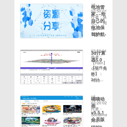
语不好
重要数据
定流畅，
间：
件。5、
单，然后
15
【刷机事
电池管
的备份工
适合喜欢
啦
2017-
等待小白
找到并点
03:50:01
项】基于
家~~给
作。如果
长期使用
06-14适
一键重装
击“运
软件名
作者：纵
最新官方
是首次刷
不折腾的
自己的
用机型：
下载系
行”，或
称:同声
横乄
阅
包制作系
入，刷机
朋友新增
努比亚
电池保
统。系统
者敲击键
翻译超级
读：
统适度精
前请务必
完整的
NX512J（Z9
时间：
下载完成
盘“WIN+R”。
驾护航-
版软件版
1483
简去除很
双清，刷
Root权
Max 全
2020-08-
后，小白
然后在运
本：
更加持
多官方无
完后不要
限专业版
网通）
15
系统会自
行窗口输
v5.2.0软
用组件精
久
双清。如
新增 蝰
【刷机事
02:50:01
动重启电
入“regedit”，
件语言：
3d计算
简系统，
果机器有
蛇音效，
全新改版
项】刷机
作者：
脑进行系
再点确
中文软件
简洁清爽
器5.0
锁，请先
默认激活
免搜索快
成功首次
【Rain】
统的重
定。2.然
大小：
添加内核
解锁，再
【ROM
速直达下
【软件名
开机需
尐渔
阅
装。6、
后定位到
8.4M测
ROOT权
刷机。确
介绍】优
载好软分
称】：
10分钟
读：
数次重启
注册表
试机型：
限
保手机是
化 整体
享贴来啦
3d计算
左右，请
1638
后win10
HKEY_CLASSES_R
红米简
【ROM
时间：
在官方安
流畅度，
【软件名
器【软件
耐心等
系统就重
介:语音
介绍】加
2020-08-
卓6.0系
提升使用
称】电池
大小】：
待！
装完成
翻译、英
入最新文
15
统底层下
体验优化
管家【软
24MB【软
【ROM
嘀嘀动
了。
语翻译、
件屏蔽广
02:20:02
刷入此
禁止恢复
件版本】
件版
介绍】百
画
英文翻
告加速内
作者：
ROM更
官方
1.7.1【软
本】：
度网盘提
译、词典
v5.5.1
部存储读
Socialma
新日志基
recovery
件大小】
5.0【应
取码：
查询专
写速度优
会员版
阅读：
于官方
优化 电
1.47【图
用介
1dsa基
家。支持
化电池续
时间：
1818