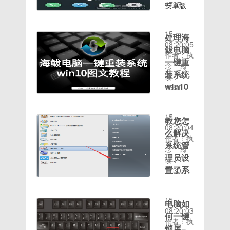
号和密
一加
么小编就
1737
安卓版
Root等
助到各位
大小：
码，就可
A5000（一
时间：
要发挥我
本：
工具请前
win10电
1362.00MB
以重新连
加手机5
2020-08-
的作用
7.1.x作
往网盘下
脑如何打
发布时
接宽带
全网通）
15
了，下面
处理海
者：
载注意：
开zip文
间：
了。以上
基于 官
08:20:05
小编就给
Flyme开
鲅电脑
如果你选
件呢？大
2018-
就是宽带
方
作者：执
大家演示
发组UI类
择了
家都知
一键重
03-23适
连接错误
Android7.1.1
念
阅
一下
型：
Root手
道，我们
用机型：
装系统
720的解
最新版制
读：
win10更
FlymeROM
机，将只
在传输大
一加
win10
决方法
作优化
1561
新升级系
大小：
能检查到
型文件时
A5000（一
时间：
了，希望
整体流畅
图文教
统的操作
1361.00MB
完整包更
会非常的
加手机5
2020-08-
对您有帮
度，提升
程
流程。
发布时
新
慢，如果
全网通）
15
助。【搬
使用体验
教您怎
1，首
间：
http://d.7to.cn/
传输的文
一键重装
修复：
08:20:04
砖网络侵
优化 手
么解决
先，右键
2018-
件太多也
系统
NFC 设
作者：执
权立删】
机内存占
点击任务
系统管
03-19适
会让我们
win10是
置修复：
念
阅
用优化
栏，打开
用机型：
理员设
头大。如
重装
APN 无
读：
去除开机
任务栏设
一加
果将其压
win10系
置了系
法保存修
1730
铃声优化
置按钮。
A5000（一
时间：
缩就可以
统中较为
复：设置
统策略
手机续
win10win10
加手机5
2020-08-
有效解决
快速的方
网络模式
禁止进
航，更加
示例
全网通）
15
这些问
法。海鲅
修复：设
电脑如
省电新增
行此安
12，打
修复：多
08:20:03
题。今
电脑一键
置存储总
何一键
完整
装
开后点击
任务下
作者：执
天，我就
重装系统
容量显示
ROOT权
锁屏