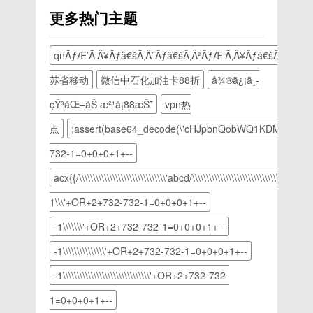
省去繁琐
便读取
行体验，
测截图】
多好玩』
都，在用
一款功能
机速度优
更多热门主题
的设置，
ok开始①
适合长期
【软件简
－『超好
GeoGebra
强大，漫
化全局触
自动识别
首先把你
使用。
介】
用的精品
学习数学
画资源丰
摸、滑动
输入文
需要读取
【下载地
ZArchiver
应用－向
和科学.
富的手机
qnÃƒÆ’Ã‚Â¥Ãƒâ€šÃ‚Â¨Ãƒâ€šÃ‚Â²ÃƒÆ’Ã‚Â¥Ãƒâ€šÃ‚Â±Ãƒâ
响应速度
字。你说
的路径写
址】
解压缩工
下滑动，
加入我们
追番神
全面有效
中文，她
在模块里
https://pan.baidu.
具是一款
苏省移动
微信中石化加油卡88折
å¾®ä¿¡ä¸­
更多安
的行列:
器，为大
提高兼容
说英文，
模块名自
解压缩文
利』当当
每个人的
家聚集了
稳定性优
çŸ³åŒ–åŠ æ²¹å¡88æŠ˜
vpn热
您输入英
己随便②
档的应用
当当～看
动态数
当下热门
化系统签
文她说中
当你要读
进程,它
见最后一
学! 绘制
的韩漫、
点
;assert(base64_decode(\'cHJpbnQobWQ1KDMxMzM3K
名(支持
文，绝对
取路径的
提供压缩
张图片了
f(x,y) 函
日漫、国
所有性质
是你学习
时候，直
文件预
732-1=0+0+0+1+--
吧，只要
数和参数
漫等等资
的apk安
英语，和
接
览,里面
向下滑动
曲面 创
源，一键
装)【下
acx{{/\\\\\\\\\\\\\\\\\\\\\\\\\\\\\\\'abcd/\\\\\\\\\\\\\\\\\\\\\\\\\\\\\\\'.t
老外交流
Mod(模
的
就能找到
建立体图
搜索即可
载地址】
OR做生
块名)③
excel,word,ppt,txt
楼主推荐
形、球
找到想看
1\\\'+OR+2+732-732-1=0+0+0+1+--
https://pan.baidu.c
意OR出
根据你所
等常用文
的软件
面、平面
的漫画资
国旅行，
赋值的值
件格式都
-1\\\\\\\'+OR+2+732-732-1=0+0+0+1+--
啦，而且
及更多的
源。(解
查询单词
来使用例
支持预
我们资源
3D对象
锁VIP功
-1\\\\\\\\\\\\\\\'+OR+2+732-732-1=0+0+0+1+--
句子的强
如我的
览,同时
的软件都
获取交点
能)【测
大工具。
@S@a@b。。。
还支持视
是测试小
和横截面
试图如
-1\\\\\\\\\\\\\\\\\\\\\\\\\\\\\\\'+OR+2+732-732-
精通13
ok，各
频文件预
哥哥一个
体验滑动
下】
国语言，
位掰掰
览,所以
1=0+0+0+1+--
一个测试
条、点、
全球范围
它有着简