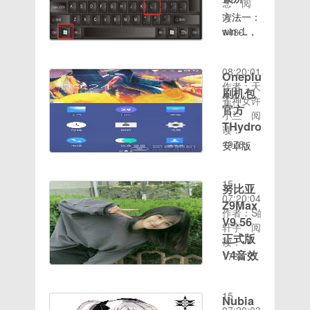
主页图
Home 失
念
阅
将打开
win10图
第一步，
错误注
限，完美
标。升级
效注意：
方法一：
读：
zip文件
文教程帮
点“开
意：
ROOT新
时间：
系统升级
Root等
win+L，
1480
的方法分
助大家快
始”菜
Root等
增
2020-08-
系统示例
工具请前
按住
享给你们
速上手使
单，然后
工具请前
busybox
15
23，进
往网盘下
win（徽
win10电
用一键重
找到并点
往网盘下
组件精简
08:20:01
入后点击
载注意：
标键）不
Oneplus3T
脑打开
装系统软
击“运
载注意：
各分区垃
作者：天
更新与安
如果你选
放，点击
zip文件
键，需要
行”（或
刷机包
如果你选
圾程序及
雀神女许
全，在之
择了
一下L键
教程1、
重装
者直接敲
择了
官方
文件精简
小兰
阅
后你就
Root手
电脑立即
下载安装
win10系
击键盘上
Root手
THydrogen2
ROM体
读：
机，将只
出现登录
360压缩
统的朋友
的“WIN+R”）
机，将只
积，占用
1978
安卓版
能检查到
界面。此
软件，一
快来看一
然后在运
能检查到
时间：
资源更少
本：
完整包更
方法适合
般打开
看吧。
行窗口里
完整包更
2020-08-
保留 官
7.1.x作
新
win7/win8/win10
Zip文件
1、一键
输
新
15
方特色应
努比亚
者：
系统
时就会提
重装系统
入“gpedit.msc”，
07:20:04
用
YiRanYouMUI
Z9Max
~~~~~~~~~~~~~~~
示安装解
的使用方
然后再点
作者：S皓
类型：官
方法二：
V9.56
压软件如
法十分简
确定。进
轩宇
阅
方ROM
打开开始
何打开
单，先将
入之后，
正式版
读：
大小：
菜单，点
Zip文件
电脑内重
就按顺序
V4音效
1784
1044.06MB
击最左侧
如何打开
要的文件
依次打
时间：
省电
发布时
栏的头
Zip文件
做好备
开“计算
2020-08-
间：
安卓版
像，选择
电脑图
份，然后
机配
15
Nubia
2017-
本：5.1
锁定也可
解-12、
搜索小白
置”，“管