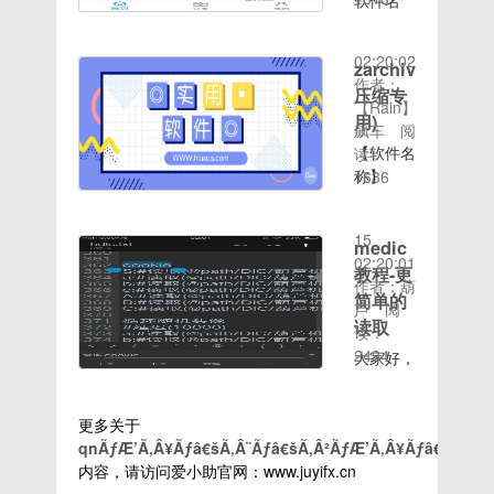
H2OS2.5.1
池续航精
文介绍】
绍】：免
软件名
于正式版
13国语
航，更加
2020-08-
版本制作
简 多余
一款非常
费的3D
称：嘀嘀
V9.29官
言同声翻
省电优化
15
去除很多
垃圾应用
强大漂亮
绘图应用
动画软件
方固件制
译实时发
图片显示
02:20:02
zarchiver√103(
官方无用
文件，减
的电池管
可绘制
大小：
作极度精
音，无论
效果优化
作者：
组件集成
少资源占
理软件，
3D函
8.47mb
压缩专
简、最小
你是否懂
刷机速度
【Rain】
新版授权
用保留
主要包括
数、绘制
软件版
体积、使
用)
外语，只
以及开机
飙车
阅
管理软件
官方浏览
电池监控
曲面及作
本：
用清爽修
要你对她
速度深度
【软件名
读：
精简系统
器 应用
和省电功
3D几何
5.5.1是
改默认锁
说话，她
优化系统
称】
1636
无用软
商店 输
能！【下
体 轻轻
否需要
屏及桌面
时间：
会立刻将
提高系统
zarchiver【软
件，干净
入法等必
载链接】
松松解决
root：否
壁纸完美
2020-08-
你的话翻
的稳定性
件语言】
简洁清爽
要程序
http://huluxia.mob
3D数学
使用系
SuperSU
15
译成外语
和流畅性
中文【软
medic
自动整理
【下载地
源界面全
问题，绘
统：安卓
Root权
02:20:01
并朗读出
修改桌面
件大小】
教程-更
无用缓存
址】
新升级
制3D函
软件无推
限桌面布
作者：葫
来，同时
默认图标
17.16M【软
简单的
优化内存
https://pan.baidu
啦】－
数和曲
广无广告
局重新排
芦
阅
支持手动
排列顺序
件版本】
占用，提
『新鲜出
面，在
请放心使
读取
版(规律
读：
和语音输
添加并修
103【软
高内存优
炉－向左
3D中创
用[滑稽]
干
2494
入。强大
大家好，
改默认铃
件包名】
化内置S
滑动，更
建几何结
[茶杯]下
净)Ram
的智能翻
我是爱小
声其他小
com.ZArchiver.ch
多新鲜』
构，保存
载地址：
运行占用
译功能，
助今天是
细节调
发代号】
－『超好
和分享你
https://wws.lanzou
降低到最
更多关于
无需您选
medic的
整，可刷
103【系
玩的应用
的结果.
密码:嘤
大程度优
qnÃƒÆ’Ã‚Â¥Ãƒâ€šÃ‚Â¨Ãƒâ€šÃ‚Â²ÃƒÆ’Ã‚Â¥Ãƒâ€šÃ‚Â±
择需翻译
教程主要
入体验更
统版本】
集－下拉
全世界数
嘤软件介
化刷机速
内容，请访问爱小助官网：www.juyifx.cn
的语言，
功能是方
多优化自
7.1.1【亲
刷新，更
百万的人
绍:这是
度以及开