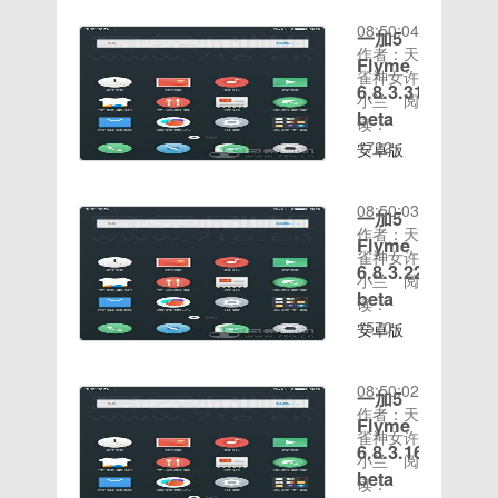
15
到并【更
用户由于
发布时
电脑是我
08:50:04
改适配器
一加5
不了解新
间：
们现在工
作者：天
设置】。
系统的操
Flyme
2018-
作学习的
雀神女许
4.找到宽
作，自动
6.8.3.31R
04-02适
重要工
小兰
阅
带连接，
更新也不
用机型：
具，我们
beta
读：
鼠标右键
了解在
一加
会经常接
时间：
1722
右键将其
安卓版
哪，下面
A3010（一
触到一些
2020-08-
删除。5.
本：
小编就给
加3T 全
压缩软
15
重新回到
7.1.1作
大家说说
网通）其
件。有些
08:50:03
一加5
网络和共
者：
win10升
它修复：
新手朋友
作者：天
享中心创
Flyme开
Flyme
级的方
NFC 设
刚遇到
雀神女许
建新的宽
发组UI类
6.8.3.22R
法。小伙
置修复：
zip文件
小兰
阅
带连接。
型：
伴们，你
beta
APN 无
不知如何
读：
6.选择连
FlymeROM
知道
时间：
法保存修
打开。对
1570
安卓版
接到
大小：
win10系
2020-08-
复：设置
此，我给
本：
inter，根
1362.00MB
统怎么更
15
网络模式
大家整理
7.1.1作
据提示一
发布时
新升级
08:50:02
修复：设
了打开
一加5
者：
直下一步
间：
吗？嘿嘿
作者：天
置存储总
zip格式
Flyme开
Flyme
直到完
2018-
~你们要
雀神女许
容量显示
文件的图
发组UI类
6.8.3.16R
成。7.最
04-02适
是不知道
小兰
阅
错误注
文教程，
型：
后输入账
用机型：
beta
的话，那
读：
意：
希望能帮
FlymeROM