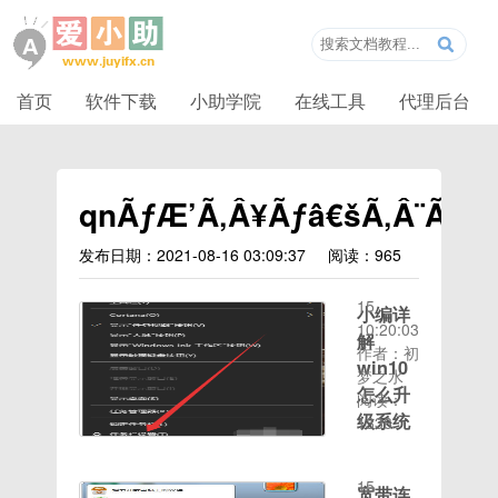
首页
软件下载
小助学院
在线工具
代理后台
qnÃƒÆ’Ã‚Â¥Ãƒâ€šÃ‚Â¨Ãƒâ
发布日期：2021-08-16 03:09:37
阅读：965
时间：
2020-08-
15
小编详
10:20:03
解
作者：初
win10
梦之水
怎么升
阅读：
级系统
1336
时间：
win10自
2020-08-
问世以
15
宽带连