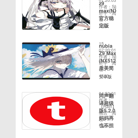
07:20:03
z9
03-29适
作者：
以达到同
然后右击
系统官
理模
作者：S皓
max(NX512J)
用机型：
ycjesonUI
样的效
Zip格式
网，在官
版”，“windows
轩宇
阅
一加
类型：官
官方稳
果。瞧，
文件，弹
网内下载
组
读：
A3010（一
方ROM
锁屏界面
定版
出窗口中
小白一键
件”，“windowsinstal
1862
加3T 全
大小：
时间：
就这么出
就会出现
重装系
然后在右
安卓版
网通）本
931.40MB
2020-08-
现了，如
解压方
统。2、
侧找
本：5.1
帖ROM
发布时
15
果设置了
式，我们
打开小白
到“禁用
nubia
作者：姿
仅限一加
间：
07:20:01
密码需要
可以使用
一键重
windowsinstaller”。
Z9 Max
态UI类
3T刷入
2018-
作者：S皓
输入密码
360压缩
装，等待
然后
型：
(NX512J)
请使用第
09-10适
轩宇
阅
才能重新
直接打开
小白对运
在“禁用
nubiaUIROM
质美简
三方
用机型：
读：
进入系统
查
行环境扫
windowsinstaller”下
大小：
时间：
recovery
努比亚
1560
哦
安卓版
描完成。
面点“未
1007.61MB
2020-08-
刷入，具
NX512J（Z9
本：
3、在“在
配置”，
发布时
15
体方法同
Max 全
5.1.x作
线重
或者“已
间：
04:50:01
刷其他第
网通）
同声翻
者：
装”界面
禁
2018-
作者：
三方ZIP
【刷机事
AbelUI类
译超级
内选择安
用”（二
05-29适
【Rain】
包。为避
项】基于
型：
装win10
选一），
版5.2.0
用机型：
独言
阅
免丢失数
官方最新
nubiaUIROM
系统。
然后点确
妈妈再
努比亚
读：
据，还是
正式版制
大小：
4、然后
定即可。
NX512J（Z9
也不担
1484
强烈建议
作，本版
845.67MB
勾选需要
1.点“开
时间：
Max 全
心我口
大家做好
本整体稳
发布时
的装机软
始”菜
2020-08-
网通）