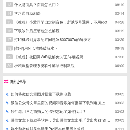
什么是面具？面具怎么用？
08/19
13
学习通自动刷课
03/14
14
《教程》小爱同学自定制音色，所以型号通用，不用root
04/28
15
下载软件后压缩包怎么解压
03/19
16
打印机遇到异常配置问题0x8007007e的解决方
03/29
17
[教程]用NFC功能破解水卡
08/19
18
【教程】校园网WiFi破解免认证,详细说明
07/26
19
极域课堂管理系统软件解除控制教程
06/09
20
随机推荐
如何将微信文章图片批量下载到电脑
03/03
微信公众号文章里面的视频和音乐如何批量下载到电脑上
03/03
软件老用户之前购买的卡密忘记了如何找回？
03/03
微信文章下载助手软件，导出微信文章出现「导出失败*篇」如何解决
03/03
群小助微信群采集助手Pro版本使用图文教程
07/11