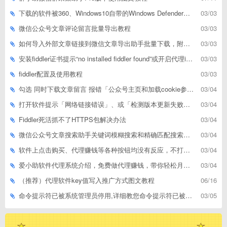
下载的软件被360、Windows10自带的Windows Defender、腾讯管家等杀毒软件误删了怎么解决
03/03
微信公众号文章评论留言批量导出教程
03/03
如何导入外部文章链接到微信文章导出助手批量下载，附上3种方式
03/03
安装fiddler证书提示“no installed fiddler found”或开启代理ip失败
03/03
fiddler配置及使用教程
03/03
勾选 同时下载文章留言 报错「公众号主页和加载cookie参数不能为空」
03/04
打开软件提示「网络链接错误」、或「检测版本更新失败」等网络问题解决方案
03/04
Fiddler死活抓不了HTTPS包解决办法
03/04
微信公众号文章搜索助手关键词模糊搜索和精确匹配搜索的区别
03/04
软件上点击购买、代理赚钱等各种按钮均没有反应，不打开相应网址怎么解决
03/04
爱小助软件代理系统介绍，免费做代理赚钱，带你轻松月收入过万
03/04
（推荐）代理软件key值写入推广方式图文教程
06/16
命令提示符已被系统管理员停用,详细教您命令提示符已被系统管理员停用怎么办
03/05