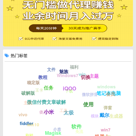
热门标签
福利
文件
魅族
win
Windows7
主题
切换
教程
稳定版
windows
任务
iQOO
王卡
下载
笔记本电脑
破解版
会员
微软拼音
微信付费文章破解
主机
使用
弹窗
工具
小米
傻瓜式
太极
vivo
戴尔
生成器
模块
fiddler
win10
软件
介质
win7
免流
Magisk
刷机