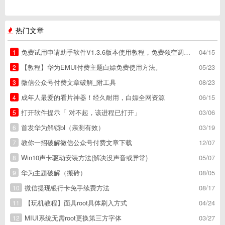
热门文章
免费试用申请助手软件V1.3.6版本使用教程，免费领空调冰箱，附下载地址
04/15
1
【教程】华为EMUI付费主题白嫖免费使用方法。
05/23
2
微信公众号付费文章破解_附工具
08/23
3
成年人最爱的看片神器！经久耐用，白嫖全网资源
06/15
4
打开软件提示「 对不起，该进程已打开」
03/06
5
首发华为解锁bl（亲测有效）
03/19
6
教你一招破解微信公众号付费文章下载
12/07
7
Win10声卡驱动安装方法(解决没声音或异常)
05/07
8
华为主题破解（搬砖）
08/05
9
微信提现银行卡免手续费方法
08/17
10
【玩机教程】面具root具体刷入方式
04/24
11
MIUI系统无需root更换第三方字体
03/27
12