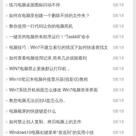
练习电脑桌面图标闪动不停
08/19
如何在电脑里创建一个删除不掉的文件夹？
08/18
教你使用一行代码让你的电脑死机
08/18
一键关闭电脑所有程序运行！“Taskkill”命令
08/18
电脑技巧：Win7不建立索引的情况下如何快速查找文
08/18
如何查看电脑使用记录,简单几步就能看到
08/18
WIN7电脑禁止更换默认打印机，
08/18
Win10笔记本电脑外接显示器(投影仪)教程
08/18
Win7系统开机画面怎么修改 Win7电脑登录界面
08/18
教您电脑无法识别U盘怎么办。
08/18
电脑截屏的快捷键是什么
08/18
如何禁止别人复制、拷贝电脑上的文件
08/18
Windows10电脑右键菜单“发送到”的实用小技
08/18