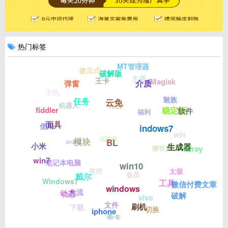
热门标签
MT管理器
傻瓜式
破解版
主题
王卡
Magisk
介质
弹窗
主机
魅族
任务
云免
机器人
root
稳定版
fiddler
软件
福利
面具
使用
indows7
win
iQOO
模块
word
BL
小米
生成器
v2ray
微软拼音
win7
笔记本电脑
win10
教程
太极
会员
戴尔
Windows7
工具
微信付费文章
windows
免流
动态
破解
vivo
文件
刷机
下载
切换
iphone
歪卡