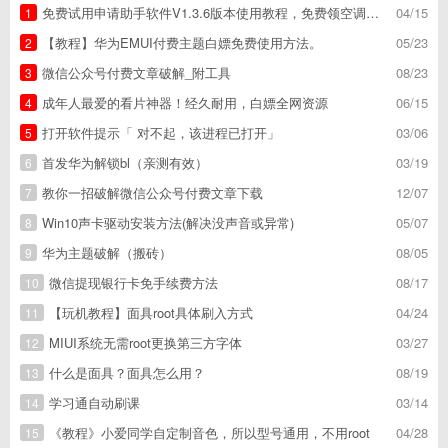
免费试用申请助手软件V1.3.6版本使用教程，免费领空调冰箱，附下载地址
04/15
1
【教程】华为EMUI付费主题白嫖免费使用方法。
05/23
2
微信公众号付费文章破解_附工具
08/23
3
成年人最爱的看片神器！经久耐用，白嫖全网资源
06/15
4
打开软件提示「 对不起，该进程已打开」
03/06
5
首发华为解锁bl（亲测有效）
03/19
6
教你一招破解微信公众号付费文章下载
12/07
7
Win10声卡驱动安装方法(解决没声音或异常)
05/07
8
华为主题破解（搬砖）
08/05
9
微信提现银行卡免手续费方法
08/17
10
【玩机教程】面具root具体刷入方式
04/24
11
MIUI系统无需root更换第三方字体
03/27
12
什么是面具？面具怎么用？
08/19
13
学习通自动刷课
03/14
14
《教程》小爱同学自定制音色，所以型号通用，不用root
04/28
15