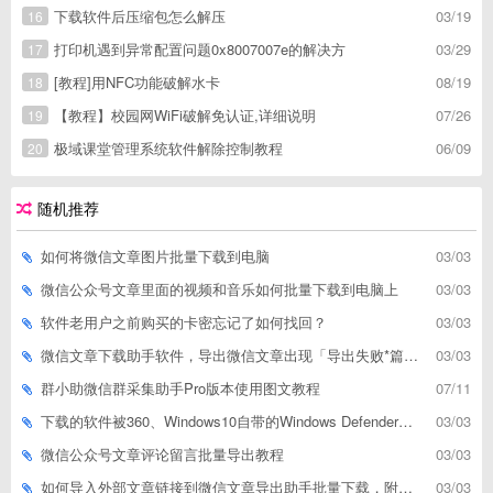
下载软件后压缩包怎么解压
03/19
16
打印机遇到异常配置问题0x8007007e的解决方
03/29
17
[教程]用NFC功能破解水卡
08/19
18
【教程】校园网WiFi破解免认证,详细说明
07/26
19
极域课堂管理系统软件解除控制教程
06/09
20
随机推荐
如何将微信文章图片批量下载到电脑
03/03
微信公众号文章里面的视频和音乐如何批量下载到电脑上
03/03
软件老用户之前购买的卡密忘记了如何找回？
03/03
微信文章下载助手软件，导出微信文章出现「导出失败*篇」如何解决
03/03
群小助微信群采集助手Pro版本使用图文教程
07/11
下载的软件被360、Windows10自带的Windows Defender、腾讯管家等杀毒软件误删了怎么解决
03/03
微信公众号文章评论留言批量导出教程
03/03
如何导入外部文章链接到微信文章导出助手批量下载，附上3种方式
03/03