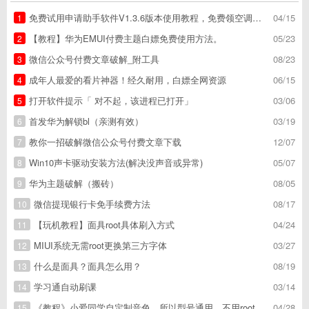
免费试用申请助手软件V1.3.6版本使用教程，免费领空调冰箱，附下载地址
04/15
1
【教程】华为EMUI付费主题白嫖免费使用方法。
05/23
2
微信公众号付费文章破解_附工具
08/23
3
成年人最爱的看片神器！经久耐用，白嫖全网资源
06/15
4
打开软件提示「 对不起，该进程已打开」
03/06
5
首发华为解锁bl（亲测有效）
03/19
6
教你一招破解微信公众号付费文章下载
12/07
7
Win10声卡驱动安装方法(解决没声音或异常)
05/07
8
华为主题破解（搬砖）
08/05
9
微信提现银行卡免手续费方法
08/17
10
【玩机教程】面具root具体刷入方式
04/24
11
MIUI系统无需root更换第三方字体
03/27
12
什么是面具？面具怎么用？
08/19
13
学习通自动刷课
03/14
14
《教程》小爱同学自定制音色，所以型号通用，不用root
04/28
15