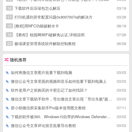
下载软件后压缩包怎么解压
03/19
16
打印机遇到异常配置问题0x8007007e的解决方
03/29
17
[教程]用NFC功能破解水卡
08/19
18
【教程】校园网WiFi破解免认证,详细说明
07/26
19
极域课堂管理系统软件解除控制教程
06/09
20
随机推荐
如何将微信文章图片批量下载到电脑
03/03
微信公众号文章里面的视频和音乐如何批量下载到电脑上
03/03
软件老用户之前购买的卡密忘记了如何找回？
03/03
微信文章下载助手软件，导出微信文章出现「导出失败*篇」如何解决
03/03
群小助微信群采集助手Pro版本使用图文教程
07/11
下载的软件被360、Windows10自带的Windows Defender、腾讯管家等杀毒软件误删了怎么解决
03/03
微信公众号文章评论留言批量导出教程
03/03