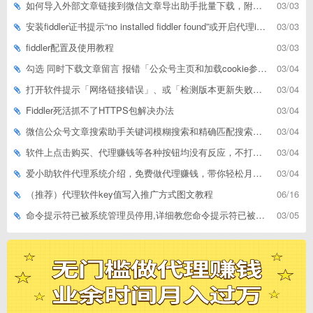
如何导入外部文章链接到微信文章导出助手批量下载，附上3种方式
03/03
安装fiddler证书提示“no installed fiddler found”或开启代理ip失败
03/03
fiddler配置及使用教程
03/03
勾选 同时下载文章留言 报错「公众号主页和加载cookie参数不能为空」
03/04
打开软件提示「网络链接错误」、或「检测版本更新失败」等网络问题解决方案
03/04
Fiddler死活抓不了HTTPS包解决办法
03/04
微信公众号文章搜索助手关键词模糊搜索和精确匹配搜索的区别
03/04
软件上点击购买、代理赚钱等各种按钮均没有反应，不打开相应网址怎么解决
03/04
爱小助软件代理系统介绍，免费做代理赚钱，带你轻松月收入过万
03/04
（推荐）代理软件key值写入推广方式图文教程
06/16
命令提示符已被系统管理员停用,详细教您命令提示符已被系统管理员停用怎么办
03/05