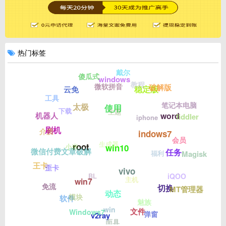
热门标签
戴尔
傻瓜式
windows
教程
微软拼音
破解版
稳定版
云免
工具
笔记本电脑
太极
使用
下载
主题
word
机器人
fiddler
iphone
刷机
介质
indows7
会员
生成器
root
小米
win10
微信付费文章破解
任务
Magisk
福利
王卡
歪卡
vivo
BL
iQOO
主机
win7
免流
切换
MT管理器
动态
模块
软件
魅族
win
文件
Windows7
弹窗
v2ray
面具