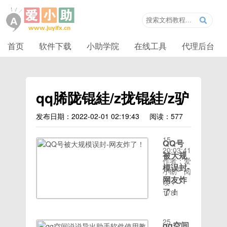
首页
软件下载
小助学院
在线工具
代理后台
qq脪陇锟絓/z拢锟絓/z驴
发布日期：2022-02-01 02:19:43
阅读：577
时间：
2020-07-
15
QQ号
20:03:41
被大规
作者：爱
模误封-
小助
阅
网友炸
读：
了！
1781
时间：
中午，小
2020-06-
公举正在
25
qq空间