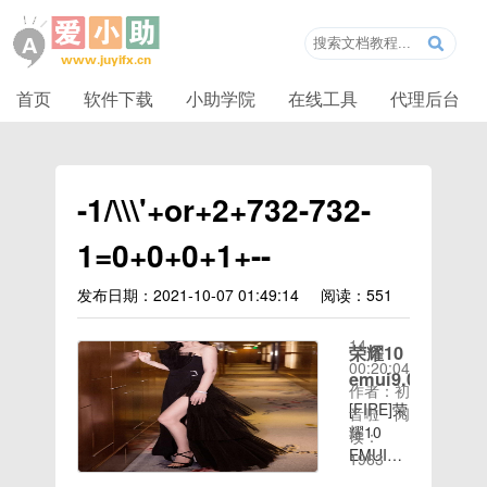
首页
软件下载
小助学院
在线工具
代理后台
-1/\\\'+or+2+732-732-
1=0+0+0+1+--
发布日期：2021-10-07 01:49:14
阅读：551
时间：
2020-08-
14
荣耀10
00:20:04
emui9.0
作者：初
[FIRE]荣
音啦
阅
耀10
读：
EMUI9.0
1963
时间：
184 应用