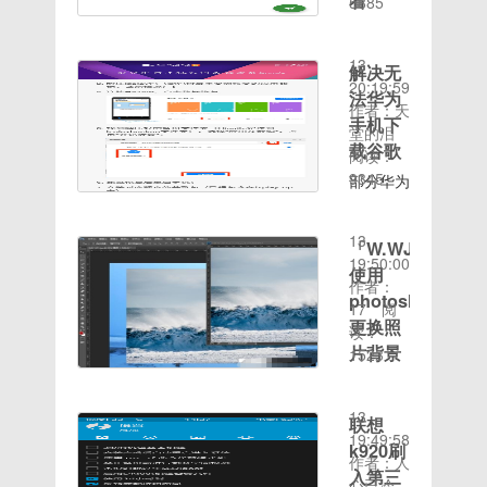
看
编分享的
5885
微信里面
以啦。接
保存
自己生
步骤：
时间：
解决方法
最近看到
的小程序
下来，我
Thumbs.db
活，属于
1、首先
2020-08-
吧。解决
大家挺多
获得10
就教大家
的详细方
通过发布
打开win
13
文件或文
解决无
要流量监
元红包奖
具体操作
法。不让
图片+文
菜单图
20:19:59
件夹正在
法华为
控的，就
励首先微
方法电脑
win7桌
字的形式
标，点击
作者：天
使用无法
悬浮窗那
手机下
信搜索小
蓝屏解决
面自动保
进行社交
控制面
堂的泪
删除的方
个，那我
程序：成
载谷歌
方法一、
存
的软件。
板，进入
阅读：
法1、点
就来助人
语学习阁
软件问题
Thumbs.db
那么如果
控制面
9345
部分华为
击电脑桌
为乐了
打开小程
时间：
1、如果
的方法：
我们在绿
板。ip地
手机如何
面的开始
[滑稽] 首
序后玩5
2020-08-
只是偶尔
1、依次
洲上看到
址ip地址
成功安装
菜单，在
先要的软
分钟左右
13
一次出现
点击“开
自己喜欢
电脑图
「W.WJ.X
Google
运行栏内
件
就可以领
19:50:00
的蓝屏问
始”“控制
的图片应
解-22、
套件的方
使用
输入“资
1:LProxy
取10元
作者：
题，我们
面板”“外
该怎么下
然后
法最近，
源监视
photosho
2:手机营
红包，点
17
阅
可以先尝
观和个性
载保存到
许多华为
器”，然
更换照
业厅 3:
击兑换，
读：
试使用万
化”“文件
自己手机
华为手机
后回车进
小黄鸟这
片背景
兑换红包
1523
能的重启
夹选
上呢？下
用户出现
入； 2、
时间：
是小黄鸟
就可以亲
方法解决
项”可以
面小编就
如何使用
了安装完
在程序列
2020-08-
和lp的链
测到账
问题。如
显示系统
带来绿洲
PS更换
谷歌套件
表框里，
13
接，也可
10红包
联想
果不行就
隐藏文
保存相片
照片的背
之后，打
点击进入
19:49:58
以自己下
需要继续
件；
到本地相
k920刷
景？刚学
开
资源监视
作者：人
链
排查原因
Win7不
册的教程
PS那会
入第三
Google
器； 3、
心已冷