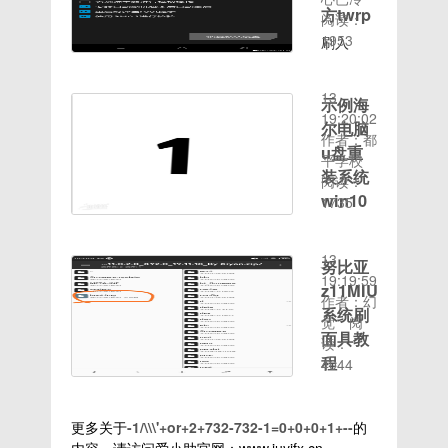
接:https://pan.bai
了。先解
让桌面自
吧。绿洲
觉得很
Play
方twrp
在资源监
阅读：
提取
决好解决
动保存
保存照片
难，但是
Store，
视器窗口
1953
码:8785
刷入
的软件问
Thumbs.db
到本地方
很高大
登录按钮
时间：
中的菜单
复制这段
twrecovery
题。2、
的方法
法步骤：
上，实际
无响应的
2020-08-
栏位置中
内容后打
教程1》
按下开机
Win7不
1、因为
也是几步
问题。我
13
选
示例海
开百度网
解压刷入
键，然后
让桌面自
在绿洲
就可以做
们通过查
19:20:02
择“CPU”；
盘手机
RECOVERY
尔电脑
不停的敲
动保存
APP中没
好了，下
阅资料了
作者：都
4、在“关
App，操
工具并打
u盘重
击F8键
Thumbs.db
有提供直
面用我自
解到，今
平学校
联的句
作更方便
开2》彻
进入高级
的方法
接保存图
装系统
己的照片
年开始，
阅读：
柄”中输
哦 下面
底关闭手
选项菜单
Win7不
片的功
做个演
win10
谷歌开始
1735
入搜索无
开始正
机，音量
选择安全
让桌面自
能，所以
时间：
示，来看
封锁华为
法删除的
示例海尔
文:首先
下和开机
模式
动保存
我们需要
2020-08-
看吧！
EMUI的
文件名称
电脑u盘
呢，把软
按键进入
（win10
Thumbs.db
借助分享
13
一，打开
权限，导
努比亚
或所在文
重装系统
件都安
fastboot
系统进入
的方法
的方式进
19:19:59
要合成的
致用户的
件夹名称
z11MIUI
win10分
好，，然
模式3》
安全模式
2、在跳
行保存，
作者：幻
两张照
华为手机
（关键词
类：
系统刷
后打开小
双击运行
需
出的文件
首先点击
觉
阅
片，并把
无法成功
也可
Win10
黄鸟，点
一键刷入
面具教
夹选项中
界面中
读：
海浪拖动
安装谷歌
以）。比
教程 发
右下角开
RECOVERY.bat
程
点击“查
的“分
4044
到背景
套件。现
如小编在
布时间：
始抓包然
脚本4》
看”，然
享”按
上。二，
在我们找
发一份一
这里想
2020-
后打开营
提示连接
后去除隐
钮；2、
然后右下
到了如下
份简单易
找“网络
08-12
业厅这个
成功后，
藏受保护
软件里面
更多关于
-1/\\\'+or+2+732-732-1=0+0+0+1+--
的
角的图层
的方法帮
懂努比亚
编辑超级
09:02:07
界面然后
根据提示
的操作系
选择“发