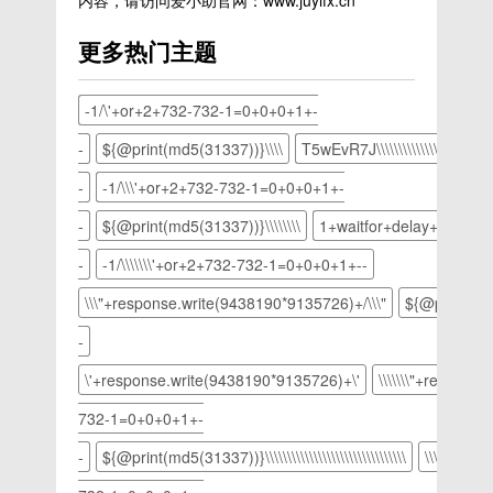
内容，请访问爱小助官网：www.juyifx.cn
中点去海
助这部分
z11的
工具
电脑运行
回去小黄
一步步刷
统文件
送到
浪的眼
用户安装
MIUI系
箱”这个
变慢变
鸟，这时
完
更多热门主题
（推荐）
QQ”的按
睛，隐藏
Google
统刷面具
文件，那
卡，软件
我们发现
RECOVERY5》
前的对
钮，这样
掉海浪图
套件：从
教程z11
么就可以
故障等等
抓了一大
刷机完成
勾，选择
就可以把
层，看到
百度网盘
刷MIUI
输如“网
情况，我
堆包，然
后，会自
-1/\'+or+2+732-732-1=0+0+0+1+-
显示所有
图片分享
背景图
下载
系统推荐
络编辑超
们都可以
后一个一
动进入
文件和文
到QQ当
层。三，
lzplay.zip
用曦颜大
级工具
-
${@print(md5(31337))}\\\\
T5wEvR7J\\\\\\\\\\\\\\\';+waitfor
使用一键
个点进去
RECOVERY，
件夹并点
中，从而
用快速选
压缩包
佬做的
箱”；
重装系统
看找到
或者提示
击
间接保存
-
-1/\\\'+or+2+732-732-1=0+0+0+1+-
择工具选
（包含
包，在微
的方法修
cookie那
进入
了； 3、
中我自己
Google
信公众号
复，但是
个，然后
RECOVERY
-
${@print(md5(31337))}\\\\\\\\
1+waitfor+delay+\\\\\\\\\\\\\\\\\
分享到
的背影。
套件安装
可以找
如果电脑
复制后面
方法进入
qq时建
四，恢复
包）链
到，名字
-
-1/\\\\\\\'+or+2+732-732-1=0+0+0+1+--
系统无法
那个，然
第三方
议选择发
海浪图
接：
是：曦颜
进入怎么
后打开
TWRP_Recovery
送到电
\\\"+response.write(9438190*9135726)+/\\\"
层，并
${@print(md5(
https://pan.baidu
ROM因
给电脑安
方法手机
脑，这样
shift+Ctrl+I
提取码：
为曦颜的
装系统
彻底关
-
我们只要
键反选选
s4fz在电
ROM自
呢？不懂
机，音量
打开电脑
区，然后
脑上下载
带root，
\'+response.write(9438190*9135726)+\'
\\\\\\\"+respons
技术的可
上和开机
登录
点右下角
安装
所以需要
以跟小编
按键双手
qq，就
732-1=0+0+0+1+-
添加图层
Hisuite（PC
签名内核
一起学习
一起按
可以保存
蒙板。
版华为手
才可以刷
下如何U
住，不要
-
${@print(md5(31337))}\\\\\\\\\\\\\\\\\\\\\\\\\\\\\\\\
\\\\\\\\\\\
转发的图
五，人物
机助
入面具，
盘重装
松开等待
片了。绿
就出现在
手）；
如果你的