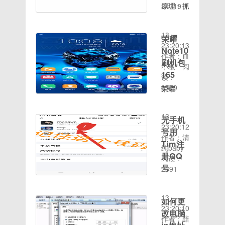
接:
时提
原理：抓
34719
间：
https://pan.baidu
时间：
示"8080
到的0改
2019-
复制这段
2020-08-
端口被占
1，-401
01-05适
内容后打
13
用"的解
之类的改
荣耀
用机型：
开百度网
23:20:13
决方法编
32位数
Note10
华为荣耀
盘手机
作者：血
辑：
字就可
刷机包
10（EMUI
App，操
小板
阅
Winwin7
以，
9.0）
165
作更方便
读：
时间：
false改
8.0/10分
哦 ROM
2579
2020-
荣耀
true，乱
链接:
时间：
介绍刷机
08-13人
Note10
码之类的
https://pan.baidu
2020-08-
前请务必
气：511
刷机包
要用十六
复制这段
13
先解锁关
无手机
不知道做
165 应用
进制，或
内容后打
23:20:12
闭手机查
java项目
冻结
号用
者编码器
开百度网
作者：清
找功能，
的小伙伴
WIFI查
解密再去
Tim注
盘手机
纯baby
退出华为
们有没有
看 流畅
注入。有
册QQ
App，操
阅读：
账号 基
遇到过
实用安卓
些软件加
号
作更方便
2691
于官方
win7系
版本：
密了，需
时间：
哦ROM
EMUI9.0
请进[滑
统启动
8.1UI类
要用十六
2020-08-
介绍刷机
184版本
稽][滑稽]
TomCat
型：
进制去破
13
前请务必
如何更
制作.请
[玫瑰][玫
时出
EMUIROM
解[滑稽]
23:20:10
先解锁关
改电脑
必须基于
瑰]教程
现“8080
大小：
[滑稽][滑
作者：黯
闭手机查
同版本底
开始1首