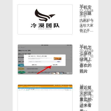
2020-08-
现象，那
态显示游
功如图成
入“cmd”回
冻结等小
示正在使
略图缓
出,长按,
分区，系
实在不行
13
么如何更
戏优化了
功的反馈
手机安
车；
实用工具
用无法删
选择静态
存
统运存占
再使用重
21:19:58
改电脑ip
系统与一
哦点赞关
Win7系
高级设置
除的解决
全问题
注入然
用； 5.
装系统的
在将操作
作者：
地址来上
些游戏的
注666[滑
统808
中加入
方法相信
后,看
大家好今
输入法采
方法相信
系统中的
Latos
阅
网呢？其
兼容性，
稽][滑稽]
WIFI密
大家在使
图...[滑
天给大家
用讯飞输
有不少小
隐藏文件
读：
实更改也
提升游戏
[玫瑰][玫
码查看
用电脑时
稽]false
带了手机
入法；
伙伴都遇
显示的情
1552
并不是很
体验链
瑰]③④⑤⑥⑦⑧⑨⑩
应用包名
都遇到过
时间：
安全问题
6.提高全
到过蓝屏
况下，每
复杂，接
接:https://www.romzh
查看功能
删除文件
2020-08-
教程想必
局触摸屏
问题，对
在桌面保
着小编给
F17D-
此ROM
时系统提
13
大家手机
响应 7.
于电脑蓝
存一张图
手机怎
大伙带来
4E4B-
为卡刷
示“文件
20:49:59
上都有微
精简耗电
屏问题很
片就会有
如何更改
837E-
么保存
ROM，
或文件夹
作者：伯-
信吧微信
程序，超
多朋友都
一个名为
电脑ip地
BDE8D546C507
绿洲上
使用第三
正在使用
乐
阅
是一个比
长待机
是去送
Thumbs.db
址的图文
方TWRP
无法删
喜欢的
读：
较大的聊
https://pan.baidu.c
修，其实
的缓存文
的方法。
刷机，刷
除”的情
照片
1696
天平台最
解决电脑
件生成，
如何更改
机完成后
况，如果
时间：
近微信运
蓝屏问题
它是图片
绿洲是新
电脑ip地
不要双清
你遇到这
2020-08-
营而生的
很简单，
缩略图的
浪推出的
址如何更
种情况不
13
最近挺
小程序日
我们可以
缓存。下
一款社交
改电脑ip
知道应该
20:20:00
常火爆今
火的流
通过排除
面小编就
平台，上
地址电脑
怎么解
作者：幻
天向大家
法找到问
教大家不
面有很多
量监控-
图解-1电
决，就看
觉
阅
介绍怎么
题，对症
让win7
用户发布
脑更改ip
进来看
看下面小
读：
利用手机
下药就可
桌面自动
动态分享
地址操作