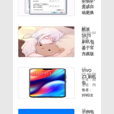
ip地址-
端口被占
2650.22MB
稽]附上
然神伤
找功能，
层刷入
先下载好
用”的提
适用机
变成自
免root一
阅读：
退出华为
（先按官
必要软件
示，这里
型：华为
套（无需
动更换
1846
账号 基
方教程升
Timhttp://t.cn/A6UG
查看服务
荣耀
时间：
root）打
ip
于官方
级到官方
打开点击
时
Note10
2020-08-
开黄鸟;
EMUI9.0
我们知道
同版本之
使用微信
TomCat
(RVL-
13
点击左上
酷派
184版本
每次电脑
后再刷）
登录 登
显示的又
AL09)ROM
22:50:00
角三条
5870
制作.请
开机上网
精简官方
录进入
是未启动
介绍
作者：
杠;设置;
必须基于
刷机包
都会自动
无用的软
【我的】
状态的问
【ROM
h、
阅
选择目标
同版本底
获取电脑
基于官
件和库文
右上角
题。那么
详情】刷
读：
应用;搜
层刷入
ip地址
件 保留
【设
方原版
要怎么解
机前请务
1588
索符号灵
（先按官
的，但是
时间：
置】-
决这一问
必先关闭
精简 优
敏度;然
方教程升
有的小伙
2020-08-
【账号管
题呢？其
手机查找
后点一下
化 稳
级到官方
伴工作需
13
理】3可
实我们只
功能，退
VIVO
搜索结
同版本之
UI类型：
要固定ip
22:49:58
以看到
需要通过
出华为账
果;然后
Z3 刷机
后再刷）
官方
地址，方
作者：顾
Tim账
命令行查
号 解锁
返回到这
包
精简官方
ROM大
便共享文
逆迹
阅
号：如图
看PID再
手机基于
个界面为
无用的软
小：
件和监控
作者：
读：
后面的就
通过PID
官方165
了避免抓
件
266.00MB
浏览的事
VIVO发
3196
是自己注
关闭服务
版本制
到过多不
时间：
发布时
项，那么
布日期：
册QQ号
就可以
作. 务必
必要的数
2020-08-
间：
如何更改
2019-
码（记下
了。下面
同版本刷
据我们选
13
2015-
电脑ip地
03-06
示例电
来）4再
小编就带
入精简官
择先打开