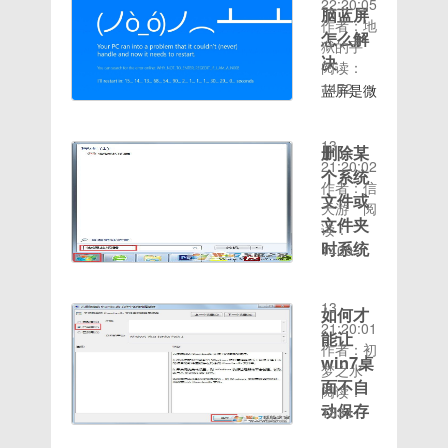
22:20:05
03-26适
址，让IP
10:12来
返回【设
脑蓝屏
来win7
方无用的
符号灵敏
作者：地
用机型：
地址固定
源：
置】-
做java项
软件和库
怎么解
度然后我
狱的手
酷派
不变呢？
www.romzhijia.net
【账号安
目启动
文件保留
们再返回
决
阅读：
5870ROM
下面小编
大小：
全】-
TmoCat
官方原有
抓包点击
1472
特点 1.
蓝屏是微
来教您如
2.6GAndroid
【TIM账
时出现提
特性，原
右下角的
时间：
电量，信
软系统的
何更改电
版本：
号密
示“8080
汁原味，
纸飞机开
2020-08-
号等部分
标志性画
脑ip地址
7.0UI类
码】-旧
端口被占
适合长期
始抓包然
13
删除某
优化 2.
面，基本
吧。如何
型：
密码是8
用”的解
使用添加
后我们再
21:20:02
精简各种
上都是提
个系统
更改电脑
Funtouch
个空格
决方法
Magisk
返回符号
作者：信
不常用的
示系统崩
ip地址
OS包类
文件或
输入自己
吧。
超级
灵敏度随
天游
阅
内置应用
溃，大部
呢？有的
型： 线
新密码5
文件夹
win7提
ROOT权
便输入几
读：
程序；
分解决方
单位企
刷包刷机
修改好密
示“8080
限保留系
时系统
个数字，
1409
3.对
法就是重
业、学校
包介绍
码随便去
时间：
端口被占
统默认主
点击充值
提示正
ROM进
装系统，
机房的电
rom更新
设置一个
2020-08-
用”的解
题添加华
之后我们
在使用
行zipling
不过很多
脑设备，
日志:系
头像因为
13
决方法：
为自带的
返回黄鸟
如何才
无法删
优化，占
电脑中都
都需要设
统优化了
QQ登陆
21:20:01
1、点击
浏览器加
逐一点开
能让
用更少的
存放了重
除
置ip地址
系统安全
时要资料
作者：初
左下
入简单的
来看，找
win7桌
内存；
要资料，
才能正常
性及稳定
验证很容
梦之水
角“开
高级设
删除某个
到响应体
4.全面
我们可以
面不自
上网，不
性优化面
易就过
阅读：
始”，在
置，支持
系统文件
false（记
ODEX分
先尝试使
然会导致
部解锁后
动保存
了，如图
1834
搜索框中
高级重
或文件夹
住他是第
离优化，
用其他方
时间：
ip冲突的
的充电状
6注册成
图片缩
输
启，应用
时系统提
几个）退
减少用户
法解决，