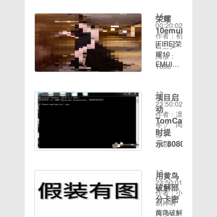
2020-08-
冻结
14
WIFI查
荣耀
00:20:02
看高速下
10emui9.0
作者：初
载普通下
[FIRE]荣
音三ク
载安卓版
耀10
阅读：
本：9.0
EMUI9.0
1888
作者：残
时间：
184 应用
芯此生不
2020-08-
冻结
换UI类
13
WIFI查
项目启
型：
23:50:02
看高速下
EMUIROM
动
作者：凛
载普通下
大小：
TomCat
冬ゾ
阅
载安卓版
2076.40MB
时提
读：
本：9.0
发布时
示"8080
1469
作者：残
间：
时间：
端口被
芯此生不
2019-
2020-08-
换UI类
占用"
01-05适
13
用黄鸟
型：
用机型：
Win7做
23:50:01
EMUIROM
破解部
华为荣耀
JAVA项
作者：小
大小：
分卡密
10（EMUI
目启动
易神呐
2076.40MB
9.0）链
TomCat
黄鸟破解
阅读：
发布时