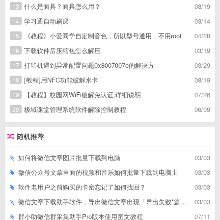
什么是面具？面具怎么用？
08/19
13
学习通自动刷课
03/14
14
《教程》小爱同学自定制音色，所以型号通用，不用root
04/28
15
下载软件后压缩包怎么解压
03/19
16
打印机遇到异常配置问题0x8007007e的解决方
03/29
17
[教程]用NFC功能破解水卡
08/19
18
【教程】校园网WiFi破解免认证,详细说明
07/26
19
极域课堂管理系统软件解除控制教程
06/09
20
随机推荐
如何将微信文章图片批量下载到电脑
03/03
微信公众号文章里面的视频和音乐如何批量下载到电脑上
03/03
软件老用户之前购买的卡密忘记了如何找回？
03/03
微信文章下载助手软件，导出微信文章出现「导出失败*篇」如何解决
03/03
群小助微信群采集助手Pro版本使用图文教程
07/11