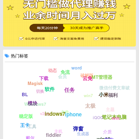
热门标签
word
动态
免流
破解版
会员
MT管理器
云免
下载
Magisk
微信付费文章破
软件
任务
切换
root
小米
BL
解
福利
win7
模块
Windows7
太极
主题
文件
indows7
v2ray
iphone
稳定版
笔记本电脑
win
iQOO
王卡
工具
弹窗
主机
介质
生成器
fiddler
戴尔
win10