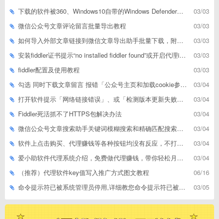
下载的软件被360、Windows10自带的Windows Defender、腾讯管家等杀毒软件误删了怎么解决
03/03
微信公众号文章评论留言批量导出教程
03/03
如何导入外部文章链接到微信文章导出助手批量下载，附上3种方式
03/03
安装fiddler证书提示“no installed fiddler found”或开启代理ip失败
03/03
fiddler配置及使用教程
03/03
勾选 同时下载文章留言 报错「公众号主页和加载cookie参数不能为空」
03/04
打开软件提示「网络链接错误」、或「检测版本更新失败」等网络问题解决方案
03/04
Fiddler死活抓不了HTTPS包解决办法
03/04
微信公众号文章搜索助手关键词模糊搜索和精确匹配搜索的区别
03/04
软件上点击购买、代理赚钱等各种按钮均没有反应，不打开相应网址怎么解决
03/04
爱小助软件代理系统介绍，免费做代理赚钱，带你轻松月收入过万
03/04
（推荐）代理软件key值写入推广方式图文教程
06/16
命令提示符已被系统管理员停用,详细教您命令提示符已被系统管理员停用怎么办
03/05