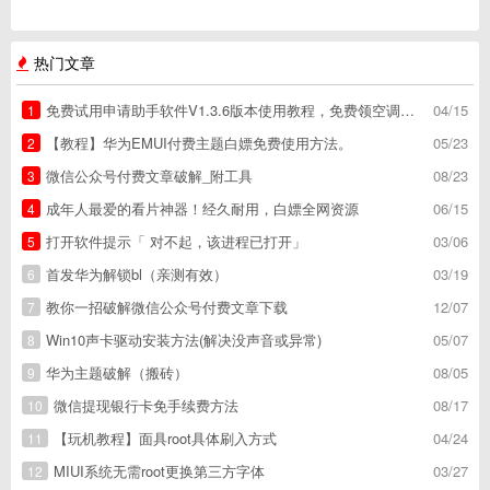
热门文章
免费试用申请助手软件V1.3.6版本使用教程，免费领空调冰箱，附下载地址
04/15
1
【教程】华为EMUI付费主题白嫖免费使用方法。
05/23
2
微信公众号付费文章破解_附工具
08/23
3
成年人最爱的看片神器！经久耐用，白嫖全网资源
06/15
4
打开软件提示「 对不起，该进程已打开」
03/06
5
首发华为解锁bl（亲测有效）
03/19
6
教你一招破解微信公众号付费文章下载
12/07
7
Win10声卡驱动安装方法(解决没声音或异常)
05/07
8
华为主题破解（搬砖）
08/05
9
微信提现银行卡免手续费方法
08/17
10
【玩机教程】面具root具体刷入方式
04/24
11
MIUI系统无需root更换第三方字体
03/27
12