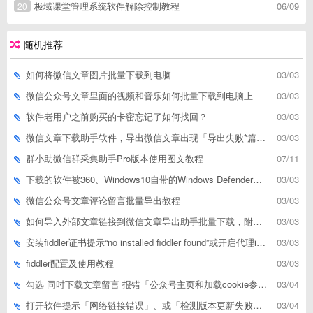
极域课堂管理系统软件解除控制教程
06/09
20
随机推荐
如何将微信文章图片批量下载到电脑
03/03
微信公众号文章里面的视频和音乐如何批量下载到电脑上
03/03
软件老用户之前购买的卡密忘记了如何找回？
03/03
微信文章下载助手软件，导出微信文章出现「导出失败*篇」如何解决
03/03
群小助微信群采集助手Pro版本使用图文教程
07/11
下载的软件被360、Windows10自带的Windows Defender、腾讯管家等杀毒软件误删了怎么解决
03/03
微信公众号文章评论留言批量导出教程
03/03
如何导入外部文章链接到微信文章导出助手批量下载，附上3种方式
03/03
安装fiddler证书提示“no installed fiddler found”或开启代理ip失败
03/03
fiddler配置及使用教程
03/03
勾选 同时下载文章留言 报错「公众号主页和加载cookie参数不能为空」
03/04
打开软件提示「网络链接错误」、或「检测版本更新失败」等网络问题解决方案
03/04