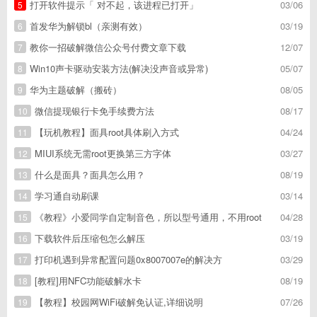
打开软件提示「 对不起，该进程已打开」
03/06
5
首发华为解锁bl（亲测有效）
03/19
6
教你一招破解微信公众号付费文章下载
12/07
7
Win10声卡驱动安装方法(解决没声音或异常)
05/07
8
华为主题破解（搬砖）
08/05
9
微信提现银行卡免手续费方法
08/17
10
【玩机教程】面具root具体刷入方式
04/24
11
MIUI系统无需root更换第三方字体
03/27
12
什么是面具？面具怎么用？
08/19
13
学习通自动刷课
03/14
14
《教程》小爱同学自定制音色，所以型号通用，不用root
04/28
15
下载软件后压缩包怎么解压
03/19
16
打印机遇到异常配置问题0x8007007e的解决方
03/29
17
[教程]用NFC功能破解水卡
08/19
18
【教程】校园网WiFi破解免认证,详细说明
07/26
19