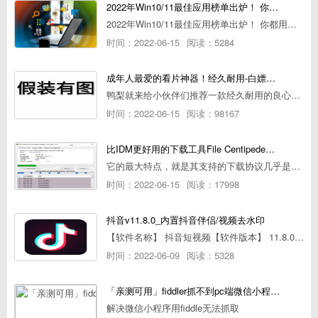
2022年Win10/11最佳应用榜单出炉！ 你都用过几个？
2022年Win10/11最佳应用榜单出炉！ 你都用过几个？
时间：2022-06-15
阅读：5284
成年人最爱的看片神器！经久耐用-白嫖全网资源
鸭梨就来给小伙伴们推荐一款经久耐用的良心播放器，资源齐全无广告，可以放心使用~
时间：2022-06-15
阅读：98167
比IDM更好用的下载工具File Centipede文件蜈蚣-秒杀迅雷-直接飞起！
它的最大特点，就是其支持的下载协议几乎是市面上最全面的，包括HTTP/FTP、BT种子、磁力链接，m3u8流任务（AES-128解密）。
时间：2022-06-15
阅读：17998
抖音v11.8.0_内置抖音伴侣/视频去水印
【软件名称】 抖音短视频【软件版本】 11.8.0【软件大小】 83.74M【是否Root】不需要【测试机型】PCML10 [oppo Reno Ace]【文字介绍】 抖音短视频app是一款很有意思娱
时间：2022-06-09
阅读：5328
「亲测可用」fiddler抓不到pc端微信小程序包解决方案
解决微信小程序用fiddle无法抓取