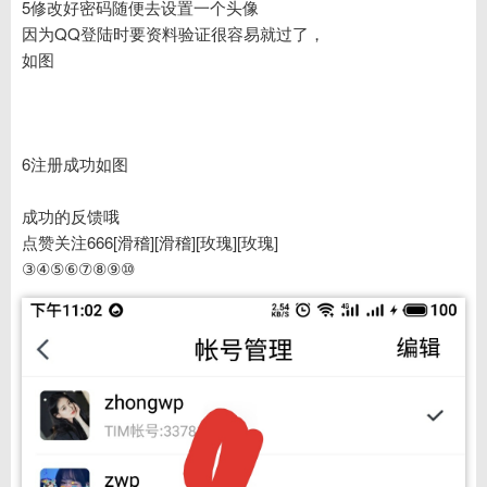
5修改好密码随便去设置一个头像
因为QQ登陆时要资料验证很容易就过了，
如图
6注册成功如图
成功的反馈哦
点赞关注666[滑稽][滑稽][玫瑰][玫瑰]
③④⑤⑥⑦⑧⑨⑩