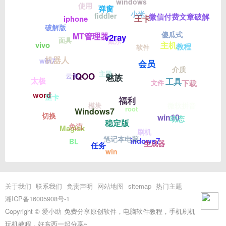
windows
使用
弹窗
小米
fiddler
微信付费文章破解
王卡
iphone
破解版
傻瓜式
MT管理器
v2ray
面具
戴尔
主机
vivo
教程
软件
机器人
win7
会员
介质
主题
iQOO
云免
魅族
太极
工具
文件
下载
word
歪卡
福利
模块
微软拼音
root
Windows7
切换
win10
动态
稳定版
免流
Magisk
刷机
笔记本电脑
indows7
BL
生成器
任务
win
关于我们
联系我们
免责声明
网站地图
sitemap
热门主题
湘ICP备16005908号-1
Copyright ©
爱小助
免费分享原创软件，电脑软件教程，手机刷机
玩机教程，好东西一起分享~