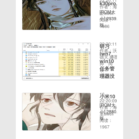
22:20:11
必先解锁
文件大小
修改制作
k30pro.....
联系人、
百度链
作者：海
手机，退
来查找大
系统签名
短信等重
接:http://d.7to.c
[ROM大
皇swell
出小米账
文件的方
验证优
要资料的
小]:2939.44mb[RO
阅读：
号基于官
法，大家
化，可以
备份百度
时间：
版
1886
方最新
学会了
任意安装
链
2020-08-
本]:10.0[ROM
MIUI11
吗。搬砖
apk等。
接:http://d.7to.cn
16
介绍］:
稳定版固
网络侵权
精简官方
22:20:11
百度网盘
研习
件修改制
删
垃圾应用
作者：沃
提取码：
作系统签
iwn7、
去除
德天.娜墨
qitu刷机
名验证优
win10
system
帅
阅
前务必先
化，可以
分区校
任务管
读：
解锁手
任意安装
验，可随
理器没
1642
机，退出
apk等。
意修改
时间：
有菜单
小米账号
添加
system
2020-08-
若刷机完
栏
ROOT权
分区内容
16
小米10
成之后出
限精简官
菜单栏是
而不卡
22:20:09
现无限重
方垃圾应
[ROM大
安按照程
MI主题
作者：海
启或者卡
用去除
小]:2880.81mb[RO
序功能进
全面免费
皇swell
第一屏，
system
版
行排列组
加入
阅读：
请手动长
分区校
本]:10.0[ROM
时间：
合的集
Magisk
1967
按电源音
验，可随
介绍］:
2020-08-
合，任务
ROOT授
量上强制
意修改
百度网盘
16
管理器提