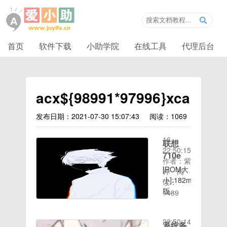
首页
软件下载
小助学院
在线工具
代理后台
acx${98991*97996}xca
发布日期：2021-07-30 15:07:43
阅读：1069
时间：
2020-08-
16
联想
22:50:15
710e
作者：紫
[ROM大
神
阅
小]:182mb[ROM
读：
时间：
版
1489
2020-08-
本]:4.0.x[ROM
16
介
22:50:14
绍］:1.
系统备