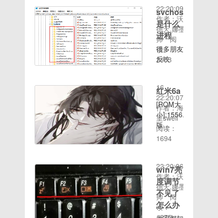
权工具百
进
system
提取码：
22:20:09
供了文
度链
svchost
recovery
分区内容
qitu刷机
作者：沃
件、选
接:http://d.7to.c
是什么
模式，格
而不卡
前务必先
德天.娜墨
项、查看
进程
式化
MI主题
解锁手
帅
阅
等菜单
Data（recovery
全面免费
机，退出
很多朋友
读：
项，给我
界面--清
百度链
小米账号
反映
2103
们使用电
除--格式
时间：
接:http://d.7to.c
基于官方
svchost
脑带来了
化Data--
2020-08-
最新固件
进程偷偷
方便。可
输入yes-
16
修改制作
的占用网
红米6a
是今天这
-确
22:20:07
系统签名
速，但是
些菜单项
[ROM大
认），等
作者：海
验证优
svchost
却不见
小]:1556.12mb[RO
待格式化
皇swell
化，可以
是系统文
了，我给
版
完成之后
阅读：
任意安装
件，没办
大家整理
本]:9.0[ROM
时间：
再重启即
1694
apk等。
法将其关
了还原任
介绍］:
2020-08-
可基于官
百度链
闭，这该
务管理器
百度网盘
16
方最新
接:http://d.7to.c
怎么办
菜单栏的
提取码：
22:20:06
MIUI12
win7亮
呢？难道
方法，大
3wen因
作者：沃
固件修改
度调节
听之任
家可以参
此机型坑
德天.娜墨
制作系统
之，不不
不见了
考一下大
爹，暂时
帅
阅
签名验证
不，瞧瞧
家在打开
怎么办
无法内置
读：
优化，可
下面的方
任务管理
root权
1875