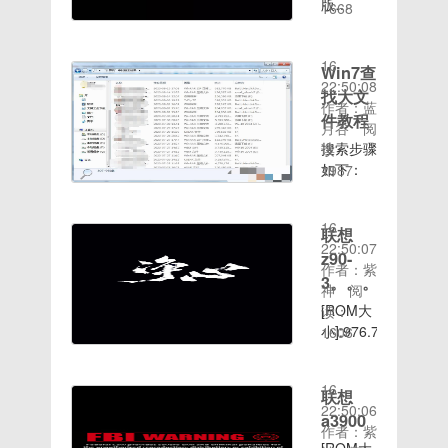
优化脚本
版
来吧【联
1668
示:本次
调整构架
就算出现
7.boot省
时间：
本]:4.0.x[ROM
想A760
稳定版刷
二级菜单
问题直接
电技术加
2020-08-
介绍］:
ROM介
入前请务
标签字体
将备份的
入8.sony
16
特色功
绍】1、
Win7查
必双清系
调大及下
系统还原
图像显示
22:50:08
能: 修复
基于最新
统再刷入
找大文
调框颜色
就可以
引擎9.触
作者：蓝
了官方设
的乐蛙
完整包，
件教程
内核加入
啦。我给
摸滚动优
月谷
阅
置
OS6新系
否则会造
强效V6
大家整理
化,媒体
搜索步骤
读：
BUG，
统移植适
成系统异
脚本提高
了系统备
流优
如下：
1987
优化省电
配；2、
常，本次
SD卡加
时间：
份工具备
化,stagefright
1、首先
等问题，
完美加入
稳定版不
载读取速
2020-08-
份系统的
框架加载
打开资源
可作长期
ROOT权
支持OTA
度对内核
16
图文教
优化,虚
管理器
联想
日常使用
限；3、
升级。百
进行了重
22:50:07
程，一起
拟机性能
（我的电
新增功
z90-
完美修复
度链
新的算
作者：紫
来了解一
调优百度
脑）；点
能：添加
WIFI、
3。。。。。！
接:http://d.7to.c
法，速度
神
阅
下吧系统
链
击右上角
杜比音效
相机等
更流畅提
[ROM大
读：
备份工具
接:http://d.7to.c
的搜索
补丁，非
BUG，
高 JPG
小]:976.72mb[ROM
1606
备份系统
（进入到
常给力的
暂未发现
时间：
质量为
版
教程1、
哪个磁盘
低音效果
其他
2020-08-
100%。
本]:5.1[ROM
下载装机
就是搜索
BUG修
BUG；
16
显示JPG
介绍］:
联想
吧一键重
哪个，如
正 ：修
4、完美
22:50:06
图片效果
刷前须
装系统工
a3900
果不进磁
复高级设
支持双卡
作者：紫
更好其他
知：请保
具，其中
盘搜索整
置的诸多