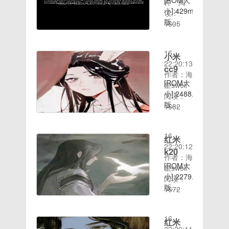
双待，比
[ROM大
神
阅
优化请大
证刷机前
有备份还
个硬盘）
错误及失
官方更完
小]:429mb[ROM
读：
家刷入后
已备份好
原系统
2、然后
效作用更
美；5、
版
1605
体验!百
手机数据
2、下载
我们可以
新记
时间：
完美支持
本]:4.4.x[ROM
度链
到其他设
完成后打
看到大
录：：精
2020-08-
默认内
介
接:http://d.7to.c
备请保证
开装机
小，点
简了多余
16
置、外置
绍］:ROM
小米
刷机前手
吧，出现
击“大
铃声，仅
22:20:13
SD卡选
介绍：基
cc9
机电量在
温馨提示
小”3、可
保留默认
作者：海
择；6、
于官方最
50%以上
界面，点
以筛选的
[ROM大
铃声 精
皇swell
优化内存
新版制
百度链
击我知道
并不多，
小]:2488.98mb[RO
简了部分
阅读：
占用，使
作，稳定
接:http://d.7to.c
了3、选
最大的也
版
库文件，
1682
手机运行
流畅版添
择主界面
时间：
是大于
本]:10.0[ROM
提升运行
更快；
加完美
中的备
2020-08-
128M
介绍］:
速度 删
7、保留
root权
份/还
16
的。4、
百度网盘
掉大部分
红米
乐蛙OS5
限，添加
原，点击
22:20:12
这样就可
提取码：
使用不到
原滋原味
busybox
k20
系统备份
作者：海
以找到我
qitu刷机
的程序及
功能，体
指令集精
[ROM大
和还原
皇swell
们需要的
前务必先
软件注意
验华丽升
简官方多
小]:2279.45mb[RO
4、点击
阅读：
的大文件
解锁手
问题：必
级
余无用软
版
下方的
1672
了，如下
机，退出
须双清，
件，节约
时间：
本]:9.0[ROM
图以上就
小米账号
手机电量
更多空间
2020-08-
介绍］:
是Win7
基于官方
50%以
对桌面进
16
刷机前务
红米
系统通过
最新固件
上，做好
行排布，