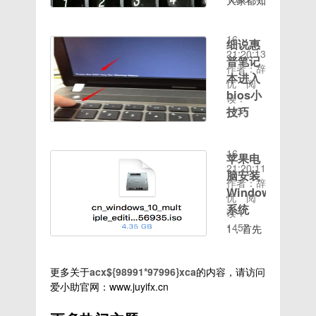
大家都知
以任意安
法你就知
器的时候
时间：
限，如需
道，电脑
装apk
道啦，有
有没有遇
2020-08-
root权
屏幕亮度
等。精简
需要就赶
到菜单栏
16
限，请将
细说惠
不适当容
官方垃圾
紧来了解
消失的情
21:20:13
手机降级
易引起我
普笔记
应用去除
一下吧
况呢？近
作者：辞
到安卓
们眼部疲
system
本进入
svchost
来不少网
忧
阅
8.1百度
劳，严重
分区校
bios小
是什么文
友任务管
读：
链
者还会伤
验，可随
件呢？我
技巧
理器选项
1773
接:http://d.7to.c
害眼睛的
意修改
时间：
们在使用
不翼而飞
最近有很
健康。可
system
2020-08-
电脑的时
了。其实
多使用惠
是近来有
分区内容
16
候经常会
这最大的
苹果电
普笔记本
些朋友反
而不卡
21:20:11
看到
原因就是
脑安装
的用户都
映win7
MI主题
作者：辞
svchost.exe
我们误操
想怎么进
Windows
系统的亮
全面免费
忧
阅
文件，不
作导致的
入BIOS
度调节不
系统
加入
读：
仅占内
啦。下
的操作方
见了。这
Magisk
1457
存，占网
1，首先
面，我们
法，惠普
是怎么回
ROOT授
速，将它
下载
就来瞧瞧
笔记本进
事呢？又
权工具百
禁用还显
win10系
是如何找
入BIOS
该如何解
度链
更多关于
acx${98991*97996}xca
的内容，请访问
示电脑自
统，推荐
回任务管
的方法其
决呢？接
接:http://d.7to.cn/d
爱小助官网：www.juyifx.cn
动关机。
在msdn
理器菜单
实很简
下来，小
今天，小
上下载
栏的吧任
单，那么
编就教大