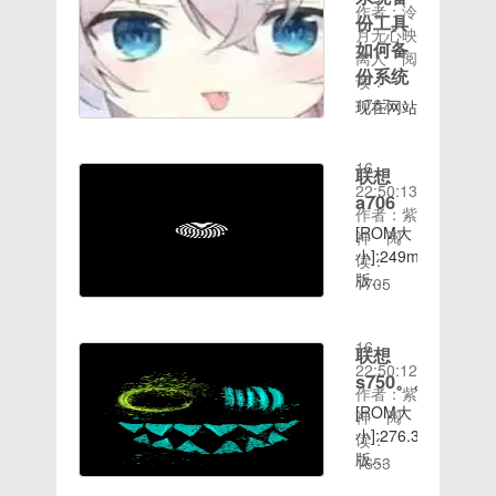
作者：泠
源于官
份工具
月无心映
方：基于
如何备
离人
阅
最新官方
份系统
读：
4.0.4底
1767
包制作；
现在网站
时间：
2.全局优
上的系统
2020-08-
化：优化
备份工具
16
联想
应用程序
五花八
22:50:13
占用内存
门，小编
a706
作者：紫
大小，优
下载了很
[ROM大
神
阅
化Wifi，
多，简单
小]:249mb[ROM
读：
优化网路
实用的也
版
1705
信号；百
就那几
时间：
本]:4.1.x[ROM
度链
个，比如
2020-08-
介绍］:
接:http://d.7to.c
装机吧一
16
各位联想
联想
键重装系
22:50:12
A760的
s750。。。。-
统，小白
作者：紫
机友们，
一键重装
[ROM大
神
阅
距离
系统等，
小]:276.30mb[ROM
读：
A760的
它们功能
版
1653
MIUI发
非常强
时间：
本]:4.2.x[ROM
布，也有