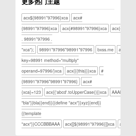
更多热门主题
编就给大
win1064
务管理器
具体该如
家如何解
家介绍一
位系统。
没有菜单
何操作
决此问题
下
电脑示例
栏的解决
呢？下面
大家在使
acx${98991*97996}xca
acx#
svchost
12.准备
方法一：
小编就给
用电脑的
进程以及
一个u
win10解
{98991*97996}xca
acx{#98991*97996}xca
acx{@98991
大家演示
时候有没
解决
盘，将u
决方法
惠普笔记
有遇到过
. 98991*97996 .
svchost
盘插入电
1、如果
本进入
win7亮
占用内存
脑，然后
打开任务
BIOS的
度无法调
"xca");
98991*97996*98991*97996
bxss.me
acx{@ma
的方法
在桌面上
管理器是
详细操作
节的情况
svchost
选择实用
下方这个
key=98991 method="multiply"
步骤。惠
呢？有时
是什么进
工具进
样子的，
普笔记本
候因为灯
operand=97996/}xca
acx{{{this}}}xca
程
入。苹果
#
那可能是
怎么进入
光的改变
svchost
电脑系统
不小心点
BIOS：
我们就需
{98991*97996*98991*97996}
acx#
是什么进
示例23.
到了简略
1，按电
要调节一
程电脑图
在实用工
信息，点
{xca}=123
acx{{'abcd'.toUpperCase()}}xca
AAABBBCCC{
源键启动
下电脑屏
解-1svchost
具界面中
击下方的
电脑，在
幕亮度，
"bla"}}bla{{end}}{{define "acx"}}xyz{{end}}
是什么进
选择
详细信息
屏幕刚亮
可是
程
Boot
试试任务
时，不停
win7亮
{{template
svchost.exe
Camp助
管理器没
点击F10
度调节不
是系统文
理工具打
有菜单栏
"acx"}}CCCBBBAAA
acx[[${98991*97996}]]xca
acx__${
按键，就
见了如何
件，一般
开。苹果
任务管理
可以进入
调节呢？
存放在
电脑系统
器没有菜