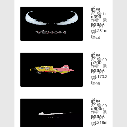
大，备份
2020-08-
介
一段时间
系统步骤
16
绍］:1.
联想
了，乐蛙
也比价简
22:50:11
基于miui
官方发布
a390
洁。今
作者：紫
官方包进
有高通机
[ROM大
天，我就
神
阅
行精简优
型的乐蛙
小]:231mb[ROM
将装机吧
读：
化2.加入
OS5，第
版
备份系统
1544
全局V5
三方第一
时间：
本]:4.0.x[ROM
的方法分
主题，简
时间适配
2020-08-
介绍］:
享给你们
约大方3.
到了我们
16
优化内存
系统备份
联想
增加了沉
联想
22:50:09
占用，更
工具如何
浸状态栏
p700
A760上
作者：紫
加流畅全
使用呢？
4.精简官
面，完美
[ROM大
神
阅
局odex
有先见之
方定制软
的乐蛙
小]:173.21mb[ROM
读：
化包过
明的小伙
件5.新增
OS5，我
版
1595
fromework
伴都会想
快速输入
们也可以
时间：
本]:4.0.x[ROM
里面的
到使用系
网址常用
第一时间
2020-08-
介绍］:
jar文件
统备份工
字母组合
拥有，完
16
乐蛙OS5
联想
玩游戏更
具备份一
的功能6.
美支持双
22:50:09
完美稳定
加流畅提
a600e
下系统，
加入
卡双待，
作者：紫
版
高VM 虚
这样就可
INIT.D启
[ROM大
你还等什
神
阅
Ver14.6.19
拟堆大
以任性操
动和V6
小]:218mb[ROM
么？刷起
读：
温馨提
小; 重新
作电脑，