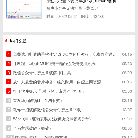
小红书批量下载软件抓不到authorId如何解决
解决小红书无法批量下载笔记
时间：2022-05-31
阅读：13488
热门文章
免费试用申请助手软件V1.3.6版本使用教程，免费领空调冰箱，附下载地址
04/15
1
【教程】华为EMUI付费主题白嫖免费使用方法。
05/23
2
微信公众号付费文章破解_附工具
08/23
3
成年人最爱的看片神器！经久耐用，白嫖全网资源
06/15
4
打开软件提示「 对不起，该进程已打开」
03/06
5
首发华为解锁bl（亲测有效）
03/19
6
教你一招破解微信公众号付费文章下载
12/07
7
Win10声卡驱动安装方法(解决没声音或异常)
05/07
8
华为主题破解（搬砖）
08/05
9
微信提现银行卡免手续费方法
08/17
10