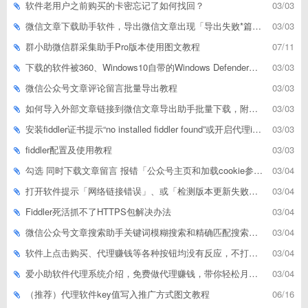
软件老用户之前购买的卡密忘记了如何找回？
03/03
微信文章下载助手软件，导出微信文章出现「导出失败*篇」如何解决
03/03
群小助微信群采集助手Pro版本使用图文教程
07/11
下载的软件被360、Windows10自带的Windows Defender、腾讯管家等杀毒软件误删了怎么解决
03/03
微信公众号文章评论留言批量导出教程
03/03
如何导入外部文章链接到微信文章导出助手批量下载，附上3种方式
03/03
安装fiddler证书提示“no installed fiddler found”或开启代理ip失败
03/03
fiddler配置及使用教程
03/03
勾选 同时下载文章留言 报错「公众号主页和加载cookie参数不能为空」
03/04
打开软件提示「网络链接错误」、或「检测版本更新失败」等网络问题解决方案
03/04
Fiddler死活抓不了HTTPS包解决办法
03/04
微信公众号文章搜索助手关键词模糊搜索和精确匹配搜索的区别
03/04
软件上点击购买、代理赚钱等各种按钮均没有反应，不打开相应网址怎么解决
03/04
爱小助软件代理系统介绍，免费做代理赚钱，带你轻松月收入过万
03/04
（推荐）代理软件key值写入推广方式图文教程
06/16