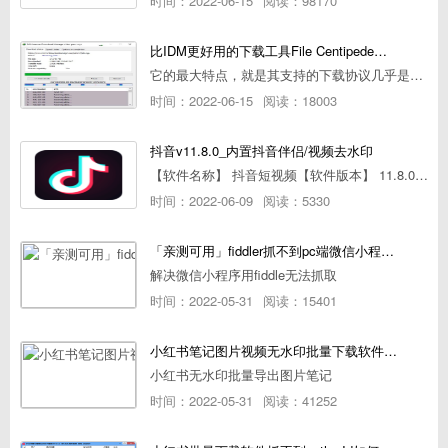
时间：2022-06-15
阅读：98170
比IDM更好用的下载工具File Centipede文件蜈蚣-秒杀迅雷-直接飞起！
它的最大特点，就是其支持的下载协议几乎是市面上最全面的，包括HTTP/FTP、BT种子、磁力链接，m3u8流任务（AES-128解密）。
时间：2022-06-15
阅读：18003
抖音v11.8.0_内置抖音伴侣/视频去水印
【软件名称】 抖音短视频【软件版本】 11.8.0【软件大小】 83.74M【是否Root】不需要【测试机型】PCML10 [oppo Reno Ace]【文字介绍】 抖音短视频app是一款很有意思娱
时间：2022-06-09
阅读：5330
「亲测可用」fiddler抓不到pc端微信小程序包解决方案
解决微信小程序用fiddle无法抓取
时间：2022-05-31
阅读：15401
小红书笔记图片视频无水印批量下载软件使用教程
小红书无水印批量导出图片笔记
时间：2022-05-31
阅读：41252