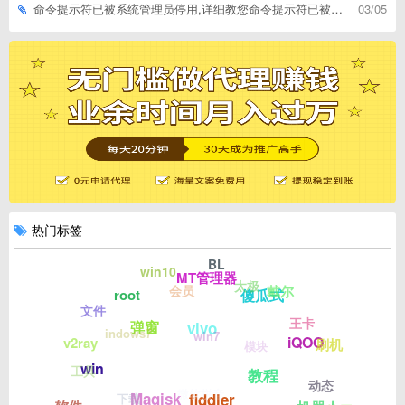
命令提示符已被系统管理员停用,详细教您命令提示符已被系统管理员停用怎么办
03/05
热门标签
BL
win10
MT管理器
太极
会员
戴尔
傻瓜式
root
文件
王卡
弹窗
vivo
indows7
win7
iQOO
v2ray
刷机
模块
win
工具
教程
动态
微软拼音
Magisk
下载
fiddler