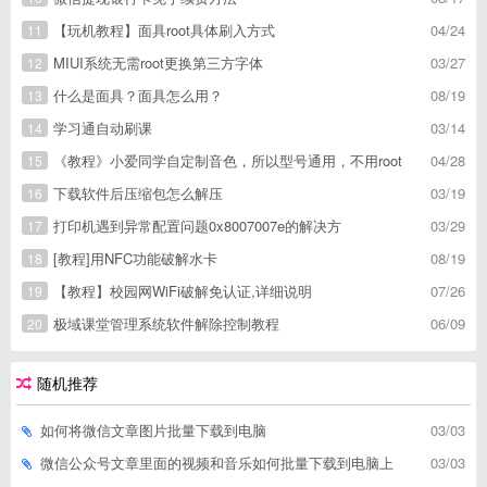
【玩机教程】面具root具体刷入方式
04/24
11
MIUI系统无需root更换第三方字体
03/27
12
什么是面具？面具怎么用？
08/19
13
学习通自动刷课
03/14
14
《教程》小爱同学自定制音色，所以型号通用，不用root
04/28
15
下载软件后压缩包怎么解压
03/19
16
打印机遇到异常配置问题0x8007007e的解决方
03/29
17
[教程]用NFC功能破解水卡
08/19
18
【教程】校园网WiFi破解免认证,详细说明
07/26
19
极域课堂管理系统软件解除控制教程
06/09
20
随机推荐
如何将微信文章图片批量下载到电脑
03/03
微信公众号文章里面的视频和音乐如何批量下载到电脑上
03/03