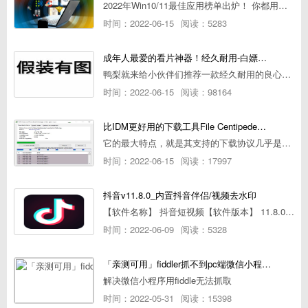
2022年Win10/11最佳应用榜单出炉！ 你都用过几个？
时间：2022-06-15
阅读：5283
成年人最爱的看片神器！经久耐用-白嫖全网资源
鸭梨就来给小伙伴们推荐一款经久耐用的良心播放器，资源齐全无广告，可以放心使用~
时间：2022-06-15
阅读：98164
比IDM更好用的下载工具File Centipede文件蜈蚣-秒杀迅雷-直接飞起！
它的最大特点，就是其支持的下载协议几乎是市面上最全面的，包括HTTP/FTP、BT种子、磁力链接，m3u8流任务（AES-128解密）。
时间：2022-06-15
阅读：17997
抖音v11.8.0_内置抖音伴侣/视频去水印
【软件名称】 抖音短视频【软件版本】 11.8.0【软件大小】 83.74M【是否Root】不需要【测试机型】PCML10 [oppo Reno Ace]【文字介绍】 抖音短视频app是一款很有意思娱
时间：2022-06-09
阅读：5328
「亲测可用」fiddler抓不到pc端微信小程序包解决方案
解决微信小程序用fiddle无法抓取
时间：2022-05-31
阅读：15398