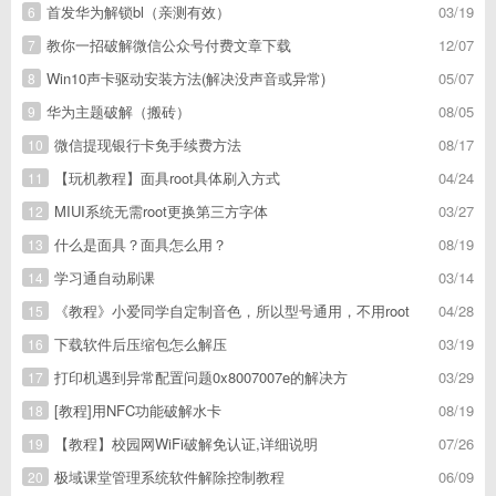
首发华为解锁bl（亲测有效）
03/19
6
教你一招破解微信公众号付费文章下载
12/07
7
Win10声卡驱动安装方法(解决没声音或异常)
05/07
8
华为主题破解（搬砖）
08/05
9
微信提现银行卡免手续费方法
08/17
10
【玩机教程】面具root具体刷入方式
04/24
11
MIUI系统无需root更换第三方字体
03/27
12
什么是面具？面具怎么用？
08/19
13
学习通自动刷课
03/14
14
《教程》小爱同学自定制音色，所以型号通用，不用root
04/28
15
下载软件后压缩包怎么解压
03/19
16
打印机遇到异常配置问题0x8007007e的解决方
03/29
17
[教程]用NFC功能破解水卡
08/19
18
【教程】校园网WiFi破解免认证,详细说明
07/26
19
极域课堂管理系统软件解除控制教程
06/09
20