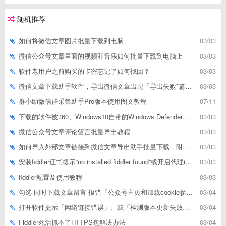
随机推荐
如何将微信文章图片批量下载到电脑
03/03
微信公众号文章里面的视频和音乐如何批量下载到电脑上
03/03
软件老用户之前购买的卡密忘记了如何找回？
03/03
微信文章下载助手软件，导出微信文章出现「导出失败*篇」如何解决
03/03
群小助微信群采集助手Pro版本使用图文教程
07/11
下载的软件被360、Windows10自带的Windows Defender、腾讯管家等杀毒软件误删了怎么解决
03/03
微信公众号文章评论留言批量导出教程
03/03
如何导入外部文章链接到微信文章导出助手批量下载，附上3种方式
03/03
安装fiddler证书提示“no installed fiddler found”或开启代理ip失败
03/03
fiddler配置及使用教程
03/03
勾选 同时下载文章留言 报错「公众号主页和加载cookie参数不能为空」
03/04
打开软件提示「网络链接错误」、或「检测版本更新失败」等网络问题解决方案
03/04
Fiddler死活抓不了HTTPS包解决办法
03/04