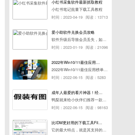
小红书采集软件最新抓取教程
小红书笔记批量下载工具教程
时间：2023-04-19
阅读：13713
爱小助软件兑换会员攻略
软件升级后导致会员丢失，如何快速兑换会员详细攻略
时间：2023-01-19
阅读：21096
2022年Win10/11最佳应用榜单出炉！ 你都用过几个？
2022年Win10/11最佳应用榜单出炉！ 你都用过几个？
时间：2022-06-15
阅读：5283
成年人最爱的看片神器！经久耐用-白嫖全网资源
鸭梨就来给小伙伴们推荐一款经久耐用的良心播放器，资源齐全无广告，可以放心使用~
时间：2022-06-15
阅读：98163
比IDM更好用的下载工具File Centipede文件蜈蚣-秒杀迅雷-直接飞起！
它的最大特点，就是其支持的下载协议几乎是市面上最全面的，包括HTTP/FTP、BT种子、磁力链接，m3u8流任务（AES-128解密）。