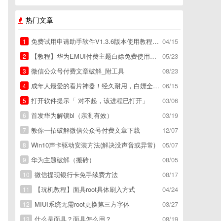
热门文章
免费试用申请助手软件V1.3.6版本使用教程，免费领空调冰箱，附下载地址
04/15
1
【教程】华为EMUI付费主题白嫖免费使用方法。
05/23
2
微信公众号付费文章破解_附工具
08/23
3
成年人最爱的看片神器！经久耐用，白嫖全网资源
06/15
4
打开软件提示「 对不起，该进程已打开」
03/06
5
首发华为解锁bl（亲测有效）
03/19
6
教你一招破解微信公众号付费文章下载
12/07
7
Win10声卡驱动安装方法(解决没声音或异常)
05/07
8
华为主题破解（搬砖）
08/05
9
微信提现银行卡免手续费方法
08/17
10
【玩机教程】面具root具体刷入方式
04/24
11
MIUI系统无需root更换第三方字体
03/27
12
什么是面具？面具怎么用？
08/19
13