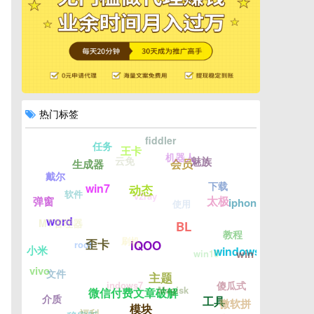
热门标签
fiddler
任务
王卡
机器人
云免
魅族
会员
生成器
戴尔
下载
win7
动态
软件
v2ray
太极
弹窗
iphone
使用
word
MT管理器
BL
教程
刷机
歪卡
iQOO
root
小米
windows
win
win10
vivo
文件
主题
indows7
傻瓜式
Magisk
微信付费文章破解
介质
工具
微软拼
模块
福利