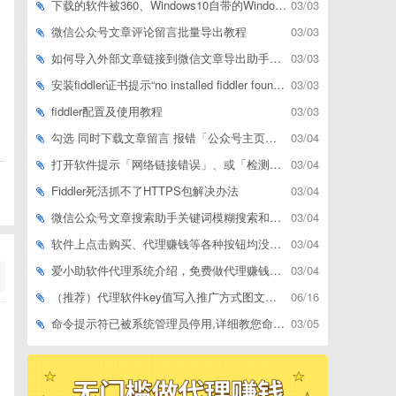
下载的软件被360、Windows10自带的Windows Defender、腾讯管家等杀毒软件误删了怎么解决
03/03
微信公众号文章评论留言批量导出教程
03/03
如何导入外部文章链接到微信文章导出助手批量下载，附上3种方式
03/03
安装fiddler证书提示“no installed fiddler found”或开启代理ip失败
03/03
fiddler配置及使用教程
03/03
勾选 同时下载文章留言 报错「公众号主页和加载cookie参数不能为空」
03/04
打开软件提示「网络链接错误」、或「检测版本更新失败」等网络问题解决方案
03/04
Fiddler死活抓不了HTTPS包解决办法
03/04
微信公众号文章搜索助手关键词模糊搜索和精确匹配搜索的区别
03/04
软件上点击购买、代理赚钱等各种按钮均没有反应，不打开相应网址怎么解决
03/04
爱小助软件代理系统介绍，免费做代理赚钱，带你轻松月收入过万
03/04
（推荐）代理软件key值写入推广方式图文教程
06/16
命令提示符已被系统管理员停用,详细教您命令提示符已被系统管理员停用怎么办
03/05