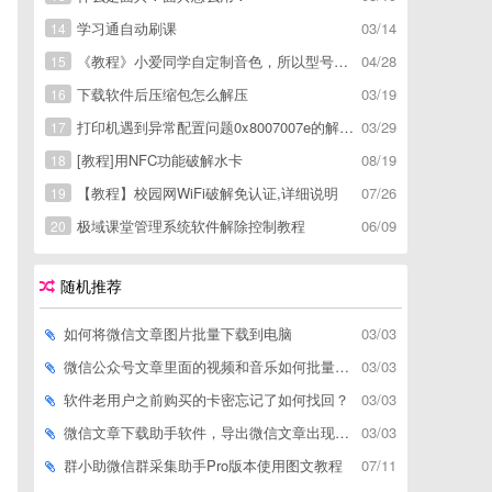
学习通自动刷课
03/14
14
《教程》小爱同学自定制音色，所以型号通用，不用root
04/28
15
下载软件后压缩包怎么解压
03/19
16
打印机遇到异常配置问题0x8007007e的解决方
03/29
17
[教程]用NFC功能破解水卡
08/19
18
【教程】校园网WiFi破解免认证,详细说明
07/26
19
极域课堂管理系统软件解除控制教程
06/09
20
随机推荐
如何将微信文章图片批量下载到电脑
03/03
微信公众号文章里面的视频和音乐如何批量下载到电脑上
03/03
软件老用户之前购买的卡密忘记了如何找回？
03/03
微信文章下载助手软件，导出微信文章出现「导出失败*篇」如何解决
03/03
群小助微信群采集助手Pro版本使用图文教程
07/11