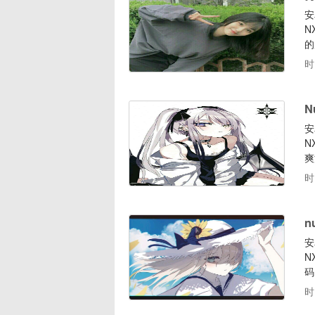
安
N
的
恢
时
【
N
安
N
爽
显
时
认
ht
n
安
N
码
权
时
度