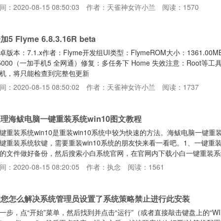
间：2020-08-15 08:50:03
作者：天雀神女许小兰
阅读：1570
加5 Flyme 6.8.3.16R beta
卓版本：7.1.x作者：Flyme开发组UI类型：FlymeROM大小：1361.00
5000（一加手机5 全网通）修复：多任务下 Home 失效注意：Root等
机，将只能检查到完整包更新
间：2020-08-15 08:50:02
作者：天雀神女许小兰
阅读：1737
理海鲅电脑一键重装系统win10图文教程
键重装系统win10是重装win10系统中较为快速的方法。海鲅电脑一键重
键重装系统软键，需要重装win10系统的朋友快来看一看吧。1、一键
的文件做好备份，然后搜索小白系统官网，在官网内下载小白一键重装系
环境扫描完成。3、在“在线重装”界面内选择安装win10系统。4、然后
间：2020-08-15 08:20:05
作者：执念
阅读：1561
载系统。系统下载完成后，小白系统会自动重启电脑进行系统的重装。6、
教您怎么解决系统管理员设置了系统策略禁止进行此安装
一步，点“开始”菜单，然后找到并点击“运行”（或者直接敲击键盘上的“WI