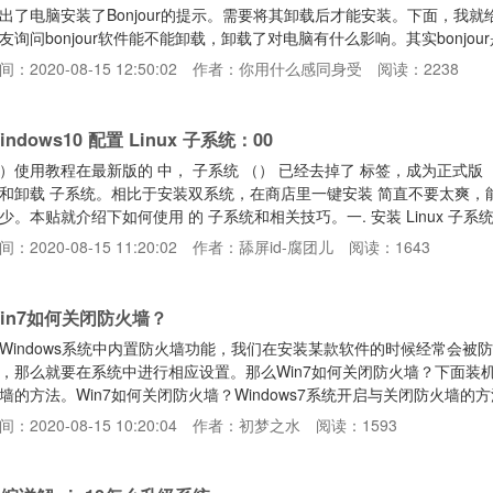
出了电脑安装了Bonjour的提示。需要将其卸载后才能安装。下面，我就给
友询问bonjour软件能不能卸载，卸载了对电脑有什么影响。其实bonjour
络上任何 Bonjour 网页地址，以及共享资料。不过卸载了对于电脑也没有
间：2020-08-15 12:50:02
作者：你用什么感同身受
阅读：2238
统自带工具进行卸载1、打开开始菜单，点击控制面板2、控制面板中找到程序
，右击选择卸载4、
indows10 配置 Linux 子系统：00
程在最新版的 中， 子系统 （） 已经去掉了 标签，成为正式版（ 版本开始），可以在 里像应用一样快速安
装双系统，在商店里一键安装 简直不要太爽，能够直接在 上的一个窗口里运行 也方便了
贴就介绍下如何使用 的 子系统和相关技巧。一. 安装 Linux 子系统/启用 WSL/在任务栏的搜索框中搜索并打
 “启用或关闭windows功能”，勾选 “适用于 Linux 的 Windows 子系统
间：2020-08-15 11:20:02
作者：舔屏id-腐团儿
阅读：1643
统/在 Microsoft Store 中搜索 “Linux”，进入 WSL 专题
in7如何关闭防火墙？
Windows系统中内置防火墙功能，我们在安装某款软件的时候经常会被
，那么就要在系统中进行相应设置。那么Win7如何关闭防火墙？下面装机之
墙的方法。Win7如何关闭防火墙？Windows7系统开启与关闭防火墙的方法W
闭防火墙的方法1、进入win7系统桌面中，点击“开始”按钮，选择打开“控
间：2020-08-15 10:20:04
作者：初梦之水
阅读：1593
？Windows7系统开启与关闭防火墙的方法2、在控制面板中，查看方式
图所示。Win7如何关