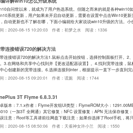
编详解win10怎么升级系统
in10自问世以来，就成为了用户热选系统。但随之而来的就是各种win1
in10系统更新，用户如果未开启自动更新，需要在设置中点击Win10
，自动更新也不了解在哪，下面小编就给大家说说win10升级的方法。小伙
？嘿嘿~你们要是不知道的话，那么小编就要发挥我的作用了，下面小编就
间：2020-08-15 10:20:03
作者：初梦之水
阅读：1336
流程。1，首先，右键点击任务栏，打开任务栏设置按钮。win10win1
统示例23，进入后点击更新与安全，在之后你就
带连接错误720的解决方法
带连接错误720的解决方法1.鼠标点击开始按钮，选择控制面板打开。
。3.在网络和共享中心找到并【更改适配器设置】。4.找到宽带连接，鼠
中心创建新的宽带连接。6.选择连接到inter，根据提示一直下一步直到
宽带了。以上就是宽带连接错误720的解决方法了，希望对您有帮助。【
间：2020-08-15 09:20:01
作者：谎旎
阅读：1744
nePlus 3T Flyme 6.8.3.31
卓版本：7.1.x作者：Flyme开发组UI类型：FlymeROM大小：1291.00
3010（一加3T 全网通）其它修复：NFC 设置修复：APN 无法保存
误注意：Root等工具请前往网盘下载注意：如果你选择了Root手机，
ttp://d.7to.cn/download.aspxaction=rom3&key=kaWEuVxMMv1LoTv1
间：2020-08-15 08:50:06
作者：天雀神女许小兰
阅读：1550