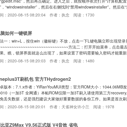
“gpedit.msc”，然后再点确定。进入之后，就按顺序依次打开“计算机配置”，
”，“windowsinstaller”，然后在右侧找到“禁用windowsinstaller”。然后在
“已禁用”（二选一），然后点确定即可。1.点“开始”菜单，然后找到并点击“
间：2020-08-15 08:20:04
作者：执念
阅读：1730
窗口输入“regedit”，再点确定。2.然后定位到注册表HKEY_CLASSES_RO
电脑如何一键锁屏
法一：win+L，按住win（徽标键）不放，点击一下L键电脑立即出现登录界面。
~~~~~~~~~~~~~~~~~~~~~~~~~~~~~~~方法二：打开开始菜
果。瞧，锁屏界面就这么出现了，如果设置了密码需要输入密码才能重新
间：2020-08-15 08:20:03
作者：执念
阅读：1480
neplus3T刷机包 官方THydrogen2
卓版本：7.1.x作者：YiRanYouMUI类型：官方ROM大小：1044.06MB
3010（一加3T 全网通）本帖ROM仅限一加3T刷入请使用第三方recov
免丢失数据，还是强烈建议大家做好重要数据的备份工作。如果是首次刷
果机器有锁，请先解锁，再刷机。确保手机是在官方安卓6.0系统底层下刷入此
间：2020-08-15 08:20:01
作者：天雀神女许小兰
阅读：1978
制作去除很多官方无用组件集成新版授权管理软件精简系统无用软件，干
，提高内存优化内置S
比亚Z9Max V9.56正式版 V4音效 省电