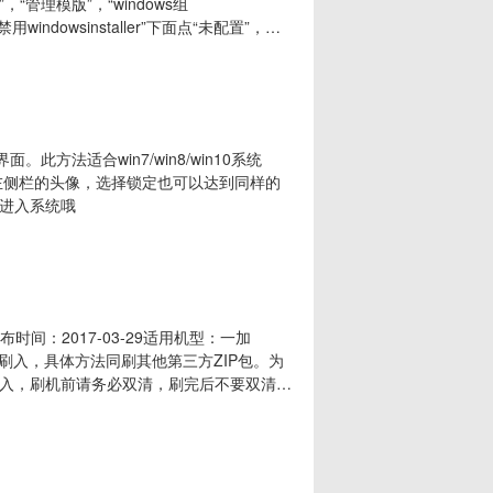
“管理模版”，“windows组
“禁用windowsinstaller”下面点“未配置”，或
运行”，或者敲击键盘“WIN+R”。然后在运
OT\
此方法适合win7/win8/win10系统
单，点击最左侧栏的头像，选择锁定也可以达到同样的
进入系统哦
发布时间：2017-03-29适用机型：一加
ery刷入，具体方法同刷其他第三方ZIP包。为
入，刷机前请务必双清，刷完后不要双清。
ROM更新日志基于官方H2OS2.5.1版
净简洁清爽自动整理无用缓存优化内存占