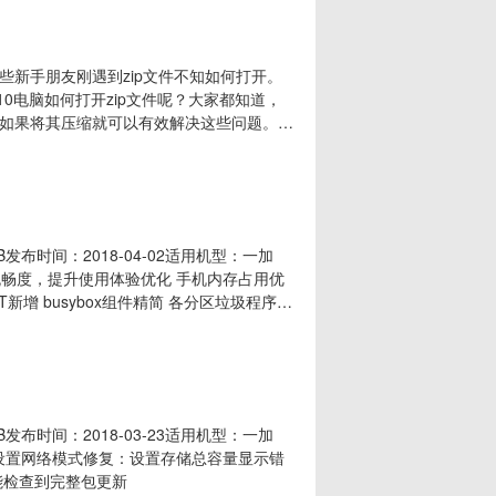
新手朋友刚遇到zip文件不知如何打开。
10电脑如何打开zip文件呢？大家都知道，
如果将其压缩就可以有效解决这些问题。今
下载安装360压缩软件，一般打开Zip文件时就
右击Zip格式文件，弹出窗口中就会出现解压
MB发布时间：2018-04-02适用机型：一加
 整体流畅度，提升使用体验优化 手机内存占用优
新增 busybox组件精简 各分区垃圾程序及
MB发布时间：2018-03-23适用机型：一加
复：设置网络模式修复：设置存储总容量显示错
能检查到完整包更新