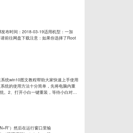
MB发布时间：2018-03-19适用机型：一加
工具请前往网盘下载注意：如果你选择了Root
装系统win10图文教程帮助大家快速上手使用
重装系统的使用方法十分简单，先将电脑内重
统。2、打开小白一键重装，等待小白对运
勾选需要的装机软件。5、等待小白一键重装
数次重启后win10系统就重装完成了。
N+R”）然后在运行窗口里输