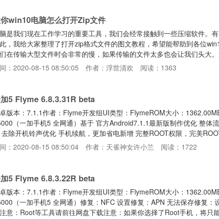
你win10电脑怎么打开Zip文件
脑是我们现在工作学习的重要工具，我们会经常接触到一些压缩软件。有些
此，我给大家整理了打开zip格式文件的图文教程，希望能帮助到各位win
们在传输大型文件时会非常的慢，如果传输的文件太多也会让我们头大。
，我就将打开zip文件的方法分享给你们win10电脑打开zip文件教程1、
间：2020-08-15 08:50:05
作者：浮世清欢
阅读：1363
提示安装解压软件如何打开Zip文件如何打开Zip文件电脑图解-12、然后
式，我们可以使用360压缩直接打开查
加5 Flyme 6.8.3.31R beta
卓版本：7.1.1作者：Flyme开发组UI类型：FlymeROM大小：1362.00
5000（一加手机5 全网通）基于 官方Android7.1.1最新版制作优化
 去除开机铃声优化 手机续航，更加省电新增 完整ROOT权限，完美ROOT
件精简 ROM体积，占用资源更少保留 官方特色应用
间：2020-08-15 08:50:04
作者：天雀神女许小兰
阅读：1722
加5 Flyme 6.8.3.22R beta
卓版本：7.1.1作者：Flyme开发组UI类型：FlymeROM大小：1362.00
5000（一加手机5 全网通）修复：NFC 设置修复：APN 无法保存修
注意：Root等工具请前往网盘下载注意：如果你选择了Root手机，将只