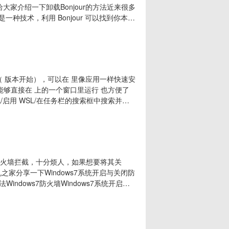
大家介绍一下卸载Bonjour的方法近来很多
是一种技术，利用 Bonjour 可以找到你本地
什么影响。bonjour软件卸载方法方法一：
，点击卸载程序3、找到bonjour软
”，确定后按提示重启计算机。/安装 Ubuntu 子
防火墙拦截，十分烦人，如果想要将其关
家分享一下Windows7系统开启与关闭防
indows7防火墙Windows7系统开启与
制面板”，如下图所示。Win7如何关闭防火
为类别的情况下，我们点击“系统和安全”，如