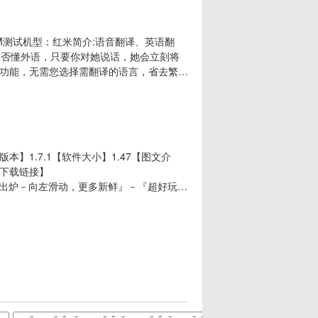
4M测试机型：红米简介:语音翻译、英语翻
是否懂外语，只要你对她说话，她会立刻将
功能，无需您选择需翻译的语言，省去繁琐
绝对是你学习英语，和老外交流OR做生意
您翻译。小秘书听得懂普通话，也听得懂英
1.7.1【软件大小】1.47【图文介
下载链接】
升级啦】－『新鲜出炉－向左滑动，更多新鲜』－『超好玩的
利』当当当当～看见最后一张图片了吧，只
哥一个一个测试上架的，大家完全可以放心