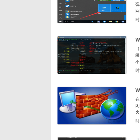
弹
网
网
时
系
件
W
（）使用教
装和卸载 子系统。相比于安
不少。本
开
时
系
W
在
闭
火
关
时
墙
下