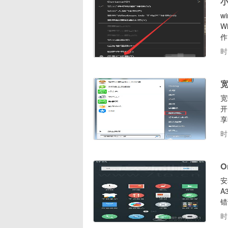
小
w
W
作
吗
时
作
系
宽
宽
开
享
接
时
O
安
A
错
h
时