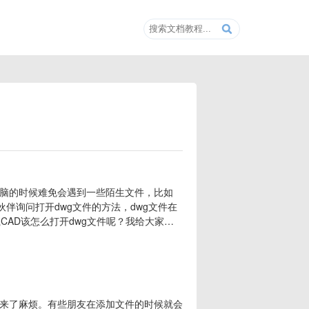
脑的时候难免会遇到一些陌生文件，比如
伴询问打开dwg文件的方法，dwg文件在
CAD该怎么打开dwg文件呢？我给大家整
CAD的话，可以将其下载，双击就可以打开
只是偶尔一次打开编辑dwg文件的话，可以
来了麻烦。有些朋友在添加文件的时候就会