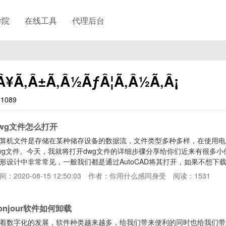
学院
在线工具
代理后台
Â¥Ã‚Â±Ã‚Â½ÃƒÂ¦Ã‚Â½Ã‚Â¡
1089
wg文件怎么打开
算机文件是存储在某种储存设备的数据流，文件类型多种多样，在使用电
wg文件。今天，我就将打开dwg文件的详细步骤分享给你们近来有很多小伙
形设计中非常常见，一般我们都是通过AutoCAD将其打开，如果不想下载
了图文教程，赶紧来瞧瞧吧dwg文件打开教程1、如果是想要学习Auto
间：2020-08-15 12:50:03
作者：你用什么感同身受
阅读：1531
wg文件，最好下载一下高版本的CAD软件，避免出现不兼容现象2、如果
载安装迅捷CAD编辑器。打开下载好的迅捷CAD编辑器
onjour软件如何卸载
着数字化的发展，软件种类越来越多，给我们带来便利的同时也给我们带