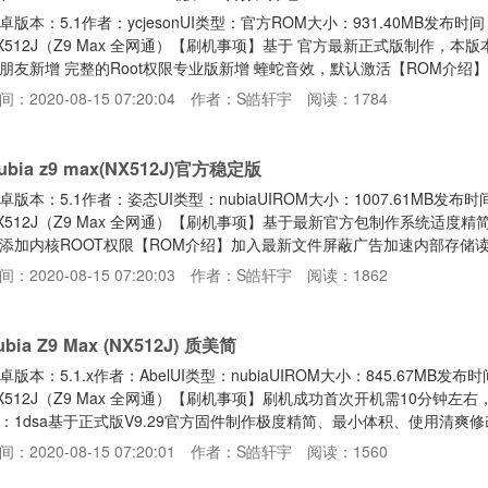
卓版本：5.1作者：ycjesonUI类型：官方ROM大小：931.40MB发布时间
X512J（Z9 Max 全网通）【刷机事项】基于 官方最新正式版制作，
朋友新增 完整的Root权限专业版新增 蝰蛇音效，默认激活【ROM介绍
复官方recovery优化 电池续航精简 多余垃圾应用文件，减少资源占用
间：2020-08-15 07:20:04
作者：S皓轩宇
阅读：1784
下载地址】https://pan.baidu.com/s/1Y4UJ9wgIPwz3ZC_KNLxWeQ#/
ubia z9 max(NX512J)官方稳定版
卓版本：5.1作者：姿态UI类型：nubiaUIROM大小：1007.61MB发布时
X512J（Z9 Max 全网通）【刷机事项】基于最新官方包制作系统适
添加内核ROOT权限【ROM介绍】加入最新文件屏蔽广告加速内部存储
示效果优化刷机速度以及开机速度深度优化系统提高系统的稳定性和流畅
间：2020-08-15 07:20:03
作者：S皓轩宇
阅读：1862
铃声其他小细节调整，可刷入体验更多优化自行体验，适合长期使用。【
tps://pan.baidu.com/s/1bpBeWQB0bIcc
ubia Z9 Max (NX512J) 质美简
卓版本：5.1.x作者：AbelUI类型：nubiaUIROM大小：845.67MB发布
X512J（Z9 Max 全网通）【刷机事项】刷机成功首次开机需10分钟
：1dsa基于正式版V9.29官方固件制作极度精简、最小体积、使用清爽修改默
限桌面布局重新排版(规律干净)Ram运行占用降低到最大程度优化刷机
间：2020-08-15 07:20:01
作者：S皓轩宇
阅读：1560
全面有效提高兼容稳定性优化系统签名(支持所有性质的apk安装)【下载地址】https