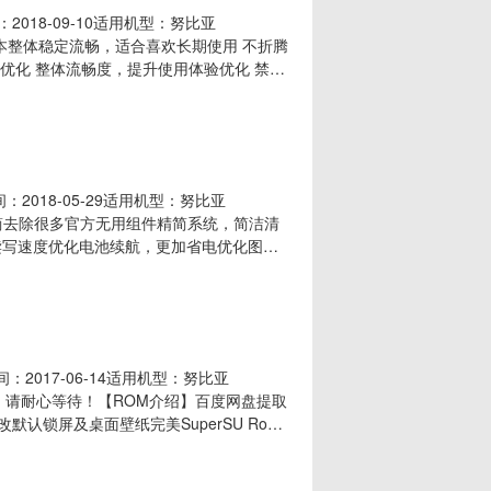
：2018-09-10适用机型：努比亚
本版本整体稳定流畅，适合喜欢长期使用 不折腾
】优化 整体流畅度，提升使用体验优化 禁止
保留 官方浏览器 应用商店 输入法等必要程序
间：2018-05-29适用机型：努比亚
度精简去除很多官方无用组件精简系统，简洁清
读写速度优化电池续航，更加省电优化图片
性修改桌面默认图标排列顺序添加并修改默
下载地址】
时间：2017-06-14适用机型：努比亚
左右，请耐心等待！【ROM介绍】百度网盘提取
认锁屏及桌面壁纸完美SuperSU Root
速度以及开机速度优化全局触摸、滑动响应速
://pan.baidu.com/