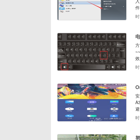
入
件
者
时
行
方
~
效
时
O
安
A
避
如
时
本
用
努