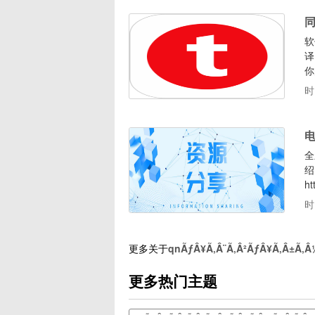
同
软
译
你
的
时
O
文
电
全
绍
h
应
时
要
使
更多关于
qnÃƒÂ¥Ã‚Â¨Ã‚Â²ÃƒÂ¥Ã‚Â±Ã‚Â
更多热门主题