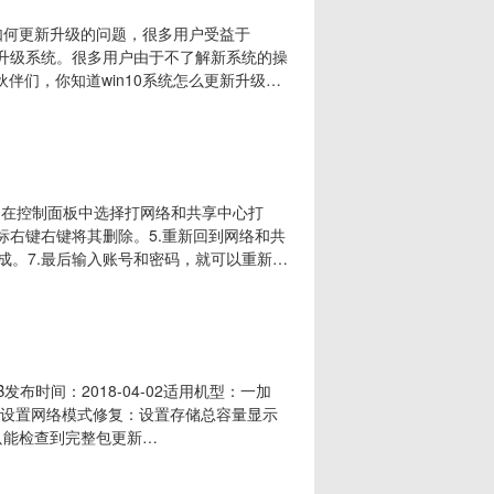
0如何更新升级的问题，很多用户受益于
更新升级系统。很多用户由于不了解新系统的操
伴们，你知道win10系统怎么更新升级
给大家演示一下win10更新升级系统的操
0示例12，打开后点击主页图标。升级系统升级
2、在控制面板中选择打网络和共享中心打
标右键右键将其删除。5.重新回到网络和共
完成。7.最后输入账号和密码，就可以重新连
搬砖网络侵权立删】
MB发布时间：2018-04-02适用机型：一加
修复：设置网络模式修复：设置存储总容量显示
将只能检查到完整包更新
rhMc8QMvWYorqEkxKWbtfPYFyY4bFI28iLTzcBZA49fAY/ierPqTeDVEjdL