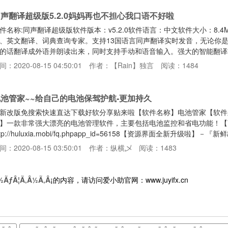
声翻译超级版5.2.0妈妈再也不担心我口语不好啦
件名称:同声翻译超级版软件版本：v5.2.0软件语言：中文软件大小：8.
、英文翻译、词典查询专家。支持13国语言同声翻译实时发音，无论你
的话翻译成外语并朗读出来，同时支持手动和语音输入。强大的智能翻译
设置，自动识别输入文字。你说中文，她说英文，您输入英文她说中文，
间：2020-08-15 04:50:01
作者：【Rain】独言
阅读：1484
R出国旅行，查询单词句子的强大工具。精通13国语言，全球范围内帮
，粤语，方言，你造吗？全方位支持各种语言的发音转换。https://
池管家~~给自己的电池保驾护航-更加持久
新改版免搜索快速直达下载好软分享贴来啦【软件名称】电池管家【软件版本】
】一款非常强大漂亮的电池管理软件，主要包括电池监控和省电功能！【
ttp://huluxia.mobi/fq.phpapp_id=56158【资源界面全新
用集－下拉刷新，更多好玩』－『超好用的精品应用－向下滑动，更多安
间：2020-08-15 03:50:01
作者：纵横乄
阅读：1483
向下滑动就能找到楼主推荐的软件啦，而且我们资源的软件都是测试小哥
用，并且测试小哥哥每天都会更新很多有趣，实用的工具呢，大家可
½ÃƒÂ¦Ã‚Â½Ã‚Â¡
的内容，请访问爱小助官网：www.juyifx.cn