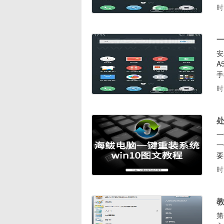
时
一
安
A
手
时
处
一
一
要
行
时
下
第