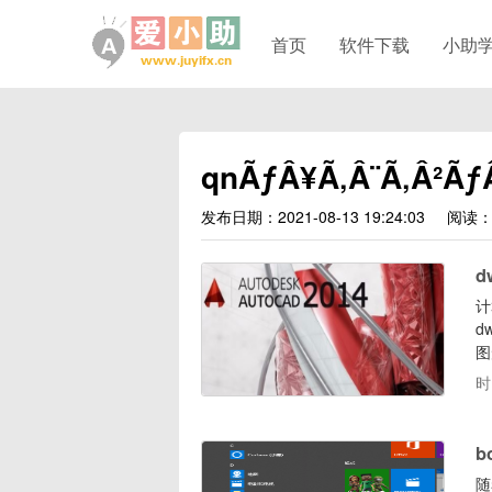
首页
软件下载
小助
qnÃƒÂ¥Ã‚Â¨Ã‚Â²Ãƒ
发布日期：2021-08-13 19:24:03
阅读：
d
计
d
图
理
时
d
下
b
随