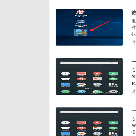
教
电
对
我
天
时
会
方
一
安
A
化
文
时
一
安
A
误