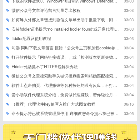
下载的软件被360、Windows10自带的Windows Defender、腾讯管家等杀毒软件误删了怎么解决
03/03
微信公众号文章评论留言批量导出教程
03/03
如何导入外部文章链接到微信文章导出助手批量下载，附上3种方式
03/03
安装fiddler证书提示“no installed fiddler found”或开启代理ip失败
03/03
fiddler配置及使用教程
03/03
勾选 同时下载文章留言 报错「公众号主页和加载cookie参数不能为空」
03/04
打开软件提示「网络链接错误」、或「检测版本更新失败」等网络问题解决方案
03/04
Fiddler死活抓不了HTTPS包解决办法
03/04
微信公众号文章搜索助手关键词模糊搜索和精确匹配搜索的区别
03/04
软件上点击购买、代理赚钱等各种按钮均没有反应，不打开相应网址怎么解决
03/04
爱小助软件代理系统介绍，免费做代理赚钱，带你轻松月收入过万
03/04
（推荐）代理软件key值写入推广方式图文教程
06/16
命令提示符已被系统管理员停用,详细教您命令提示符已被系统管理员停用怎么办
03/05