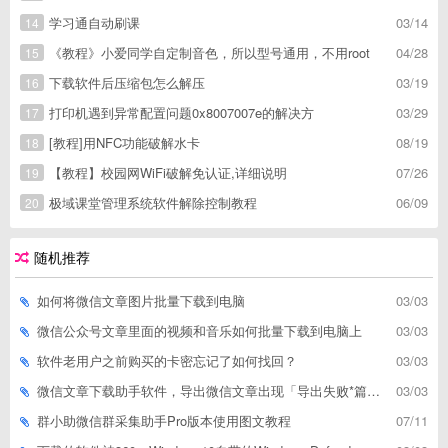
学习通自动刷课
03/14
14
《教程》小爱同学自定制音色，所以型号通用，不用root
04/28
15
下载软件后压缩包怎么解压
03/19
16
打印机遇到异常配置问题0x8007007e的解决方
03/29
17
[教程]用NFC功能破解水卡
08/19
18
【教程】校园网WiFi破解免认证,详细说明
07/26
19
极域课堂管理系统软件解除控制教程
06/09
20
随机推荐
如何将微信文章图片批量下载到电脑
03/03
微信公众号文章里面的视频和音乐如何批量下载到电脑上
03/03
软件老用户之前购买的卡密忘记了如何找回？
03/03
微信文章下载助手软件，导出微信文章出现「导出失败*篇」如何解决
03/03
群小助微信群采集助手Pro版本使用图文教程
07/11