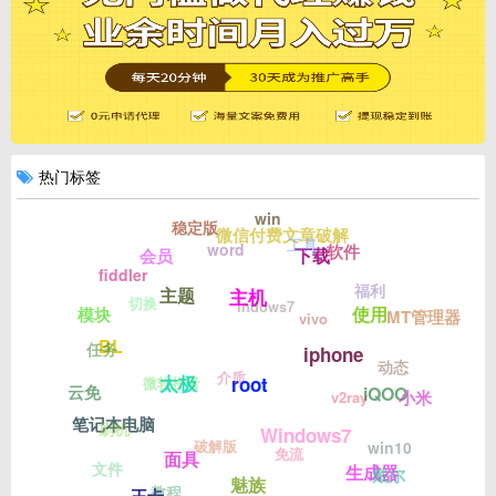
热门标签
win
稳定版
微信付费文章破解
工具
word
软件
下载
会员
fiddler
福利
主题
主机
切换
indows7
使用
模块
MT管理器
vivo
BL
任务
iphone
动态
介质
太极
微软拼音
root
云免
iQOO
小米
v2ray
笔记本电脑
刷机
Windows7
破解版
win10
免流
面具
文件
生成器
戴尔
魅族
教程
王卡