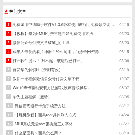
热门文章
免费试用申请助手软件V1.3.6版本使用教程，免费领空调冰箱，附下载地址
04/15
1
【教程】华为EMUI付费主题白嫖免费使用方法。
05/23
2
微信公众号付费文章破解_附工具
08/23
3
成年人最爱的看片神器！经久耐用，白嫖全网资源
06/15
4
打开软件提示「 对不起，该进程已打开」
03/06
5
首发华为解锁bl（亲测有效）
03/19
6
教你一招破解微信公众号付费文章下载
12/07
7
Win10声卡驱动安装方法(解决没声音或异常)
05/07
8
华为主题破解（搬砖）
08/05
9
微信提现银行卡免手续费方法
08/17
10
【玩机教程】面具root具体刷入方式
04/24
11
MIUI系统无需root更换第三方字体
03/27
12
什么是面具？面具怎么用？
08/19
13