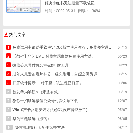
解决小红书无法批量下载笔记
时间：2022-05-31
阅读：13484
热门文章
免费试用申请助手软件V1.3.6版本使用教程，免费领空调冰箱，附下载地址
04/15
1
【教程】华为EMUI付费主题白嫖免费使用方法。
05/23
2
微信公众号付费文章破解_附工具
08/23
3
成年人最爱的看片神器！经久耐用，白嫖全网资源
06/15
4
打开软件提示「 对不起，该进程已打开」
03/06
5
首发华为解锁bl（亲测有效）
03/19
6
教你一招破解微信公众号付费文章下载
12/07
7
Win10声卡驱动安装方法(解决没声音或异常)
05/07
8
华为主题破解（搬砖）
08/05
9
微信提现银行卡免手续费方法
08/17
10