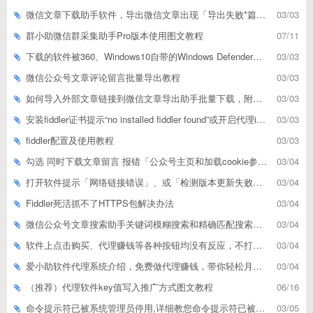
微信文章下载助手软件，导出微信文章出现「导出失败*篇」如何解决
03/03
群小助微信群采集助手Pro版本使用图文教程
07/11
下载的软件被360、Windows10自带的Windows Defender、腾讯管家等杀毒软件误删了怎么解决
03/03
微信公众号文章评论留言批量导出教程
03/03
如何导入外部文章链接到微信文章导出助手批量下载，附上3种方式
03/03
安装fiddler证书提示“no installed fiddler found”或开启代理ip失败
03/03
fiddler配置及使用教程
03/03
勾选 同时下载文章留言 报错「公众号主页和加载cookie参数不能为空」
03/04
打开软件提示「网络链接错误」、或「检测版本更新失败」等网络问题解决方案
03/04
Fiddler死活抓不了HTTPS包解决办法
03/04
微信公众号文章搜索助手关键词模糊搜索和精确匹配搜索的区别
03/04
软件上点击购买、代理赚钱等各种按钮均没有反应，不打开相应网址怎么解决
03/04
爱小助软件代理系统介绍，免费做代理赚钱，带你轻松月收入过万
03/04
（推荐）代理软件key值写入推广方式图文教程
06/16
命令提示符已被系统管理员停用,详细教您命令提示符已被系统管理员停用怎么办
03/05