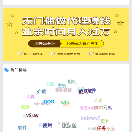
热门标签
刷机
主题
主机
面具
微软拼音
文件
傻瓜式
介质
工具
会员
iQOO
win
windows
戴尔
root
魅族
云免
笔记本电脑
v2ray
word
indows7
歪卡
生成器
使用
机器人
稳定版
软件
任务
fiddler
小米