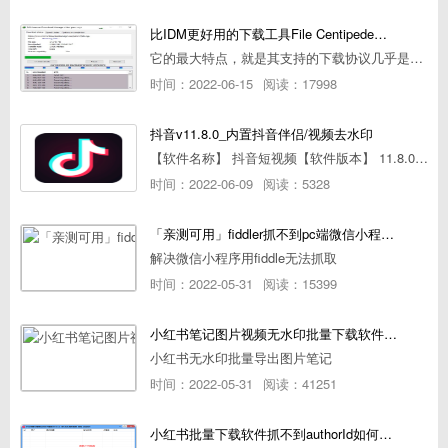
比IDM更好用的下载工具File Centipede文件蜈蚣-秒杀迅雷-直接飞起！
它的最大特点，就是其支持的下载协议几乎是市面上最全面的，包括HTTP/FTP、BT种子、磁力链接，m3u8流任务（AES-128解密）。
时间：2022-06-15
阅读：17998
抖音v11.8.0_内置抖音伴侣/视频去水印
【软件名称】 抖音短视频【软件版本】 11.8.0【软件大小】 83.74M【是否Root】不需要【测试机型】PCML10 [oppo Reno Ace]【文字介绍】 抖音短视频app是一款很有意思娱
时间：2022-06-09
阅读：5328
「亲测可用」fiddler抓不到pc端微信小程序包解决方案
解决微信小程序用fiddle无法抓取
时间：2022-05-31
阅读：15399
小红书笔记图片视频无水印批量下载软件使用教程
小红书无水印批量导出图片笔记
时间：2022-05-31
阅读：41251
小红书批量下载软件抓不到authorId如何解决