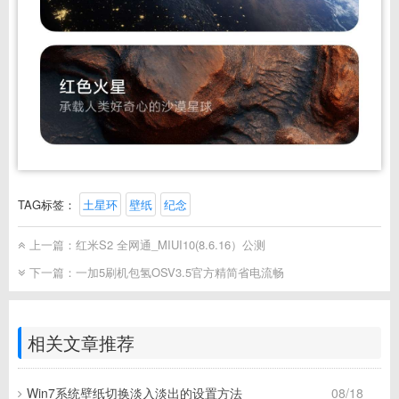
TAG标签：
土星环
壁纸
纪念
上一篇：
红米S2 全网通_MIUI10(8.6.16）公测
下一篇：
一加5刷机包氢OSV3.5官方精简省电流畅
相关文章推荐
Win7系统壁纸切换淡入淡出的设置方法
08/18