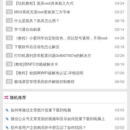
【玩机教程】面具root具体刷入方式
04/24
11
MIUI系统无需root更换第三方字体
03/27
12
什么是面具？面具怎么用？
08/19
13
学习通自动刷课
03/14
14
《教程》小爱同学自定制音色，所以型号通用，不用root
04/28
15
下载软件后压缩包怎么解压
03/19
16
打印机遇到异常配置问题0x8007007e的解决方
03/29
17
[教程]用NFC功能破解水卡
08/19
18
【教程】校园网WiFi破解免认证,详细说明
07/26
19
极域课堂管理系统软件解除控制教程
06/09
20
随机推荐
如何将微信文章图片批量下载到电脑
03/03
微信公众号文章里面的视频和音乐如何批量下载到电脑上
03/03
软件老用户之前购买的卡密忘记了如何找回？
03/03