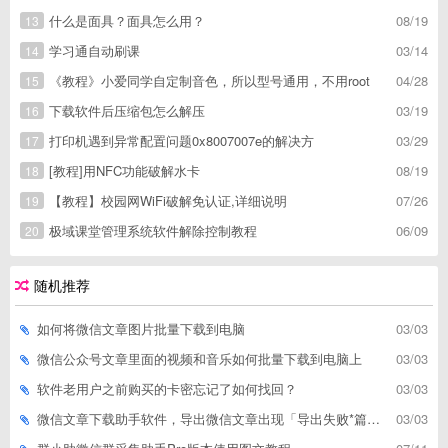
什么是面具？面具怎么用？
08/19
13
学习通自动刷课
03/14
14
《教程》小爱同学自定制音色，所以型号通用，不用root
04/28
15
下载软件后压缩包怎么解压
03/19
16
打印机遇到异常配置问题0x8007007e的解决方
03/29
17
[教程]用NFC功能破解水卡
08/19
18
【教程】校园网WiFi破解免认证,详细说明
07/26
19
极域课堂管理系统软件解除控制教程
06/09
20
随机推荐
如何将微信文章图片批量下载到电脑
03/03
微信公众号文章里面的视频和音乐如何批量下载到电脑上
03/03
软件老用户之前购买的卡密忘记了如何找回？
03/03
微信文章下载助手软件，导出微信文章出现「导出失败*篇」如何解决
03/03