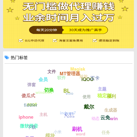
热门标签
Magisk
文件
MT管理器
魅族
软件
王卡
iQOO
会员
弹窗
主题
切换
BL
windows
vivo
稳定版
傻瓜式
福利
使用
root
fiddler
戴尔
生成器
indows7
微信付费文章破解
主机
免流
iphone
云免
win
动态
微软拼音
下载
刷机
小米
任务
word
模块