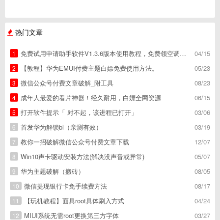
热门文章
免费试用申请助手软件V1.3.6版本使用教程，免费领空调冰箱，附下载地址
04/15
1
【教程】华为EMUI付费主题白嫖免费使用方法。
05/23
2
微信公众号付费文章破解_附工具
08/23
3
成年人最爱的看片神器！经久耐用，白嫖全网资源
06/15
4
打开软件提示「 对不起，该进程已打开」
03/06
5
首发华为解锁bl（亲测有效）
03/19
6
教你一招破解微信公众号付费文章下载
12/07
7
Win10声卡驱动安装方法(解决没声音或异常)
05/07
8
华为主题破解（搬砖）
08/05
9
微信提现银行卡免手续费方法
08/17
10
【玩机教程】面具root具体刷入方式
04/24
11
MIUI系统无需root更换第三方字体
03/27
12