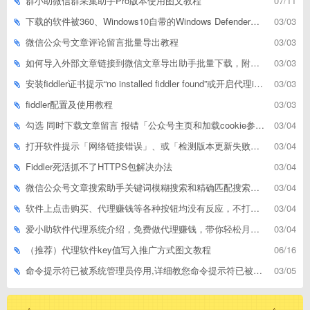
群小助微信群采集助手Pro版本使用图文教程
07/11
下载的软件被360、Windows10自带的Windows Defender、腾讯管家等杀毒软件误删了怎么解决
03/03
微信公众号文章评论留言批量导出教程
03/03
如何导入外部文章链接到微信文章导出助手批量下载，附上3种方式
03/03
安装fiddler证书提示“no installed fiddler found”或开启代理ip失败
03/03
fiddler配置及使用教程
03/03
勾选 同时下载文章留言 报错「公众号主页和加载cookie参数不能为空」
03/04
打开软件提示「网络链接错误」、或「检测版本更新失败」等网络问题解决方案
03/04
Fiddler死活抓不了HTTPS包解决办法
03/04
微信公众号文章搜索助手关键词模糊搜索和精确匹配搜索的区别
03/04
软件上点击购买、代理赚钱等各种按钮均没有反应，不打开相应网址怎么解决
03/04
爱小助软件代理系统介绍，免费做代理赚钱，带你轻松月收入过万
03/04
（推荐）代理软件key值写入推广方式图文教程
06/16
命令提示符已被系统管理员停用,详细教您命令提示符已被系统管理员停用怎么办
03/05