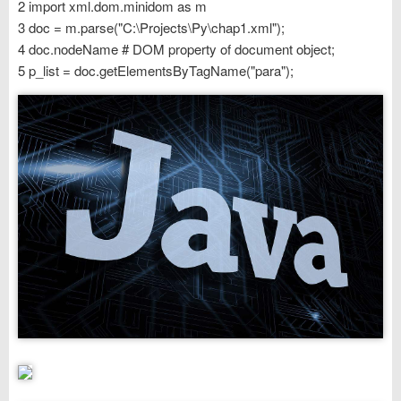
2 import xml.dom.minidom as m
3 doc = m.parse("C:\Projects\Py\chap1.xml");
4 doc.nodeName # DOM property of document object;
5 p_list = doc.getElementsByTagName("para");