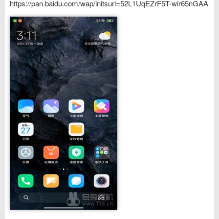
https://pan.baidu.com/wap/initsurl=52L1UqEZrF5T-wir65nGAA