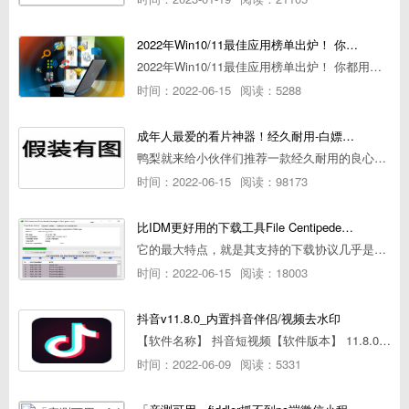
2022年Win10/11最佳应用榜单出炉！ 你都用过几个？
2022年Win10/11最佳应用榜单出炉！ 你都用过几个？
时间：2022-06-15
阅读：5288
成年人最爱的看片神器！经久耐用-白嫖全网资源
鸭梨就来给小伙伴们推荐一款经久耐用的良心播放器，资源齐全无广告，可以放心使用~
时间：2022-06-15
阅读：98173
比IDM更好用的下载工具File Centipede文件蜈蚣-秒杀迅雷-直接飞起！
它的最大特点，就是其支持的下载协议几乎是市面上最全面的，包括HTTP/FTP、BT种子、磁力链接，m3u8流任务（AES-128解密）。
时间：2022-06-15
阅读：18003
抖音v11.8.0_内置抖音伴侣/视频去水印
【软件名称】 抖音短视频【软件版本】 11.8.0【软件大小】 83.74M【是否Root】不需要【测试机型】PCML10 [oppo Reno Ace]【文字介绍】 抖音短视频app是一款很有意思娱
时间：2022-06-09
阅读：5331