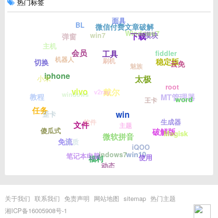
热门标签
面具
BL
微信付费文章破解
Windows7
模块
win7
下载
弹窗
主机
fiddler
会员
工具
机器人
刷机
稳定版
切换
云免
魅族
iphone
小米
太极
root
vivo
v2ray
戴尔
windows
教程
MT管理器
word
王卡
任务
歪卡
win
生成器
软件
文件
主题
傻瓜式
破解版
Magisk
微软拼音
介质
免流
iQOO
indows7
win10
笔记本电脑
使用
福利
动态
关于我们
联系我们
免责声明
网站地图
sitemap
热门主题
湘ICP备16005908号-1