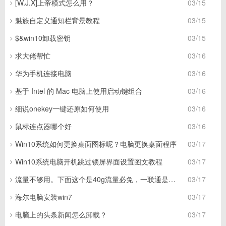
[W.J.X]上帝模式怎么用？
03/15
魅族自定义通知栏背景教程
03/15
$&win10卸载密钥
03/15
求大佬帮忙
03/16
华为手机连接电脑
03/16
基于 Intel 的 Mac 电脑上使用启动键组合
03/16
细说onekey一键还原如何使用
03/16
鼠标连点器哪个好
03/16
Win10系统如何更换桌面图标呢？电脑更换桌面程序
03/17
Win10系统电脑开机跳过锁屏界面设置图文教程
03/17
流量不够用。下面这个是40g流量必免，一联通是稳移动可能不行
03/17
海尔电脑安装win7
03/17
电脑上的头条新闻怎么卸载？
03/17