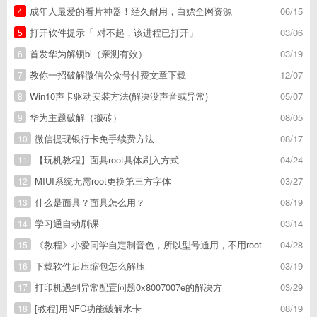
成年人最爱的看片神器！经久耐用，白嫖全网资源
06/15
4
打开软件提示「 对不起，该进程已打开」
03/06
5
首发华为解锁bl（亲测有效）
03/19
6
教你一招破解微信公众号付费文章下载
12/07
7
Win10声卡驱动安装方法(解决没声音或异常)
05/07
8
华为主题破解（搬砖）
08/05
9
微信提现银行卡免手续费方法
08/17
10
【玩机教程】面具root具体刷入方式
04/24
11
MIUI系统无需root更换第三方字体
03/27
12
什么是面具？面具怎么用？
08/19
13
学习通自动刷课
03/14
14
《教程》小爱同学自定制音色，所以型号通用，不用root
04/28
15
下载软件后压缩包怎么解压
03/19
16
打印机遇到异常配置问题0x8007007e的解决方
03/29
17
[教程]用NFC功能破解水卡
08/19
18