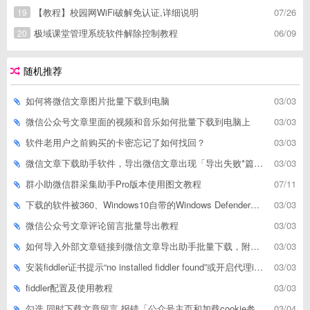
【教程】校园网WiFi破解免认证,详细说明
07/26
19
极域课堂管理系统软件解除控制教程
06/09
20
随机推荐
如何将微信文章图片批量下载到电脑
03/03
微信公众号文章里面的视频和音乐如何批量下载到电脑上
03/03
软件老用户之前购买的卡密忘记了如何找回？
03/03
微信文章下载助手软件，导出微信文章出现「导出失败*篇」如何解决
03/03
群小助微信群采集助手Pro版本使用图文教程
07/11
下载的软件被360、Windows10自带的Windows Defender、腾讯管家等杀毒软件误删了怎么解决
03/03
微信公众号文章评论留言批量导出教程
03/03
如何导入外部文章链接到微信文章导出助手批量下载，附上3种方式
03/03
安装fiddler证书提示“no installed fiddler found”或开启代理ip失败
03/03
fiddler配置及使用教程
03/03
勾选 同时下载文章留言 报错「公众号主页和加载cookie参数不能为空」
03/04