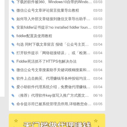
下载的软件被360、Windows10自带的Windows Defender、腾讯管家等杀毒软件误删了怎么解决
03/03
微信公众号文章评论留言批量导出教程
03/03
如何导入外部文章链接到微信文章导出助手批量下载，附上3种方式
03/03
安装fiddler证书提示“no installed fiddler found”或开启代理ip失败
03/03
fiddler配置及使用教程
03/03
勾选 同时下载文章留言 报错「公众号主页和加载cookie参数不能为空」
03/04
打开软件提示「网络链接错误」、或「检测版本更新失败」等网络问题解决方案
03/04
Fiddler死活抓不了HTTPS包解决办法
03/04
微信公众号文章搜索助手关键词模糊搜索和精确匹配搜索的区别
03/04
软件上点击购买、代理赚钱等各种按钮均没有反应，不打开相应网址怎么解决
03/04
爱小助软件代理系统介绍，免费做代理赚钱，带你轻松月收入过万
03/04
（推荐）代理软件key值写入推广方式图文教程
06/16
命令提示符已被系统管理员停用,详细教您命令提示符已被系统管理员停用怎么办
03/05