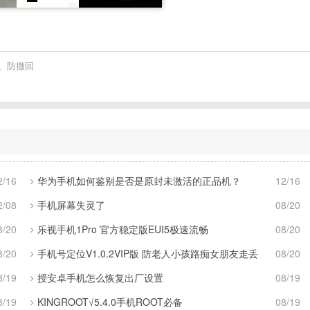
开、防撤回
2/16
华为手机如何鉴别是否是原封未激活的正品机？
12/16
2/08
手机屏幕失灵了
08/20
8/20
乐视手机1Pro 官方稳定版EUI5极速流畅
08/20
8/20
手机号定位V1.0.2VIP版 防老人小孩路痴女朋友走丢
08/20
8/19
授安卓手机怎么恢复出厂设置
08/19
8/19
KINGROOT√5.4.0手机ROOT必备
08/19