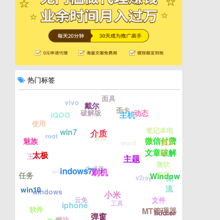
热门标签
面具
vivo
戴尔
歪卡
破解版
动态
主机
iQOO
使用
笔记本电
win7
介质
root
会员
微信付费
魅族
脑
傻瓜
word
文章破解
式
太极
王卡
主题
微软
生成器
indows7
刷机
win
拼音
任务
Windows7
免
v2ray
流
win10
windows
小米
云免
文件
工具
iphone
软件
MT管理器
fiddler
弹窗
模块