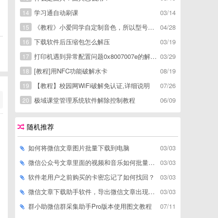
学习通自动刷课
03/14
14
《教程》小爱同学自定制音色，所以型号通用，不用root
04/28
15
下载软件后压缩包怎么解压
03/19
16
打印机遇到异常配置问题0x8007007e的解决方
03/29
17
[教程]用NFC功能破解水卡
08/19
18
【教程】校园网WiFi破解免认证,详细说明
07/26
19
极域课堂管理系统软件解除控制教程
06/09
20
随机推荐
如何将微信文章图片批量下载到电脑
03/03
微信公众号文章里面的视频和音乐如何批量下载到电脑上
03/03
软件老用户之前购买的卡密忘记了如何找回？
03/03
微信文章下载助手软件，导出微信文章出现「导出失败*篇」如何解决
03/03
群小助微信群采集助手Pro版本使用图文教程
07/11