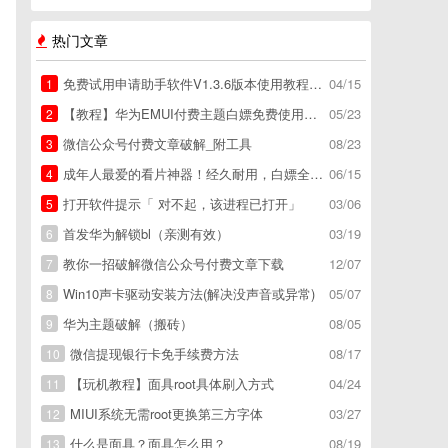
热门文章
免费试用申请助手软件V1.3.6版本使用教程，免费领空调冰箱，附下载地址
04/15
1
【教程】华为EMUI付费主题白嫖免费使用方法。
05/23
2
微信公众号付费文章破解_附工具
08/23
3
成年人最爱的看片神器！经久耐用，白嫖全网资源
06/15
4
打开软件提示「 对不起，该进程已打开」
03/06
5
首发华为解锁bl（亲测有效）
03/19
6
教你一招破解微信公众号付费文章下载
12/07
7
Win10声卡驱动安装方法(解决没声音或异常)
05/07
8
华为主题破解（搬砖）
08/05
9
微信提现银行卡免手续费方法
08/17
10
【玩机教程】面具root具体刷入方式
04/24
11
MIUI系统无需root更换第三方字体
03/27
12
什么是面具？面具怎么用？
08/19
13