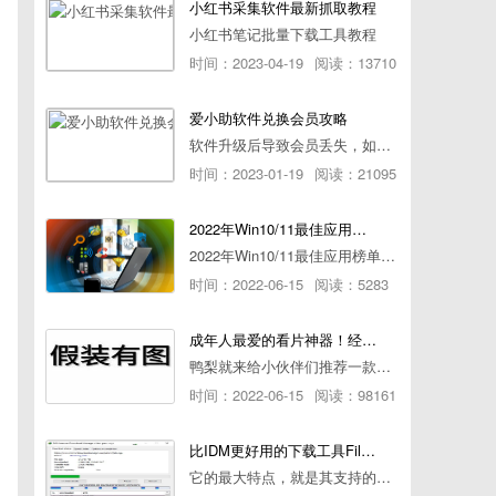
小红书采集软件最新抓取教程
小红书笔记批量下载工具教程
时间：2023-04-19
阅读：13710
爱小助软件兑换会员攻略
软件升级后导致会员丢失，如何快速兑换会员详细攻略
时间：2023-01-19
阅读：21095
2022年Win10/11最佳应用榜单出炉！ 你都用过几个？
2022年Win10/11最佳应用榜单出炉！ 你都用过几个？
时间：2022-06-15
阅读：5283
成年人最爱的看片神器！经久耐用-白嫖全网资源
鸭梨就来给小伙伴们推荐一款经久耐用的良心播放器，资源齐全无广告，可以放心使用~
时间：2022-06-15
阅读：98161
比IDM更好用的下载工具File Centipede文件蜈蚣-秒杀迅雷-直接飞起！
它的最大特点，就是其支持的下载协议几乎是市面上最全面的，包括HTTP/FTP、BT种子、磁力链接，m3u8流任务（AES-128解密）。