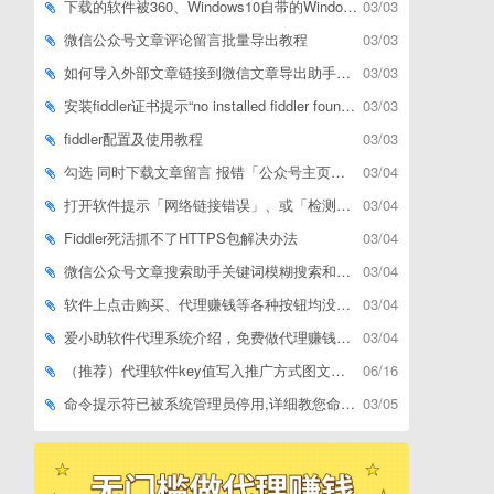
下载的软件被360、Windows10自带的Windows Defender、腾讯管家等杀毒软件误删了怎么解决
03/03
微信公众号文章评论留言批量导出教程
03/03
如何导入外部文章链接到微信文章导出助手批量下载，附上3种方式
03/03
安装fiddler证书提示“no installed fiddler found”或开启代理ip失败
03/03
fiddler配置及使用教程
03/03
勾选 同时下载文章留言 报错「公众号主页和加载cookie参数不能为空」
03/04
打开软件提示「网络链接错误」、或「检测版本更新失败」等网络问题解决方案
03/04
Fiddler死活抓不了HTTPS包解决办法
03/04
微信公众号文章搜索助手关键词模糊搜索和精确匹配搜索的区别
03/04
软件上点击购买、代理赚钱等各种按钮均没有反应，不打开相应网址怎么解决
03/04
爱小助软件代理系统介绍，免费做代理赚钱，带你轻松月收入过万
03/04
（推荐）代理软件key值写入推广方式图文教程
06/16
命令提示符已被系统管理员停用,详细教您命令提示符已被系统管理员停用怎么办
03/05