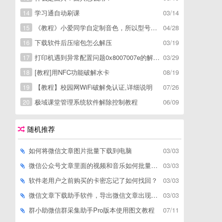
学习通自动刷课
03/14
14
《教程》小爱同学自定制音色，所以型号通用，不用root
04/28
15
下载软件后压缩包怎么解压
03/19
16
打印机遇到异常配置问题0x8007007e的解决方
03/29
17
[教程]用NFC功能破解水卡
08/19
18
【教程】校园网WiFi破解免认证,详细说明
07/26
19
极域课堂管理系统软件解除控制教程
06/09
20
随机推荐
如何将微信文章图片批量下载到电脑
03/03
微信公众号文章里面的视频和音乐如何批量下载到电脑上
03/03
软件老用户之前购买的卡密忘记了如何找回？
03/03
微信文章下载助手软件，导出微信文章出现「导出失败*篇」如何解决
03/03
群小助微信群采集助手Pro版本使用图文教程
07/11