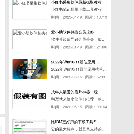
小红书采集软件最新抓取教程
小红书笔记批量下载工具教程
时间：2023-04-19
阅读：13713
爱小助软件兑换会员攻略
软件升级后导致会员丢失，如何快速兑换会员详细攻略
时间：2023-01-19
阅读：21096
2022年Win10/11最佳应用榜单出炉！ 你都用过几个？
2022年Win10/11最佳应用榜单出炉！ 你都用过几个？
时间：2022-06-15
阅读：5283
成年人最爱的看片神器！经久耐用-白嫖全网资源
鸭梨就来给小伙伴们推荐一款经久耐用的良心播放器，资源齐全无广告，可以放心使用~
时间：2022-06-15
阅读：98164
比IDM更好用的下载工具File Centipede文件蜈蚣-秒杀迅雷-直接飞起！
它的最大特点，就是其支持的下载协议几乎是市面上最全面的，包括HTTP/FTP、BT种子、磁力链接，m3u8流任务（AES-128解密）。