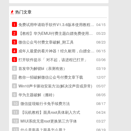
热门文章
免费试用申请助手软件V1.3.6版本使用教程，免费领空调冰箱，附下载地址
04/15
1
【教程】华为EMUI付费主题白嫖免费使用方法。
05/23
2
微信公众号付费文章破解_附工具
08/23
3
成年人最爱的看片神器！经久耐用，白嫖全网资源
06/15
4
打开软件提示「 对不起，该进程已打开」
03/06
5
首发华为解锁bl（亲测有效）
03/19
6
教你一招破解微信公众号付费文章下载
12/07
7
Win10声卡驱动安装方法(解决没声音或异常)
05/07
8
华为主题破解（搬砖）
08/05
9
微信提现银行卡免手续费方法
08/17
10
【玩机教程】面具root具体刷入方式
04/24
11
MIUI系统无需root更换第三方字体
03/27
12
什么是面具？面具怎么用？
08/19
13