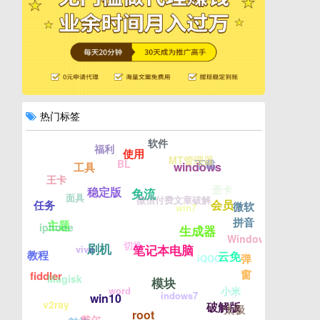
热门标签
软件
福利
使用
MT管理器
BL
下载
windows
工具
王卡
歪卡
稳定版
免流
面具
微信付费文章破解
会员
任务
微软
win7
拼音
主题
iphone
生成器
Windows7
切换
刷机
笔记本电脑
vivo
教程
云免
弹
iQOO
窗
fiddler
Magisk
模块
word
小米
indows7
win10
v2ray
破解版
太极
root
戴尔