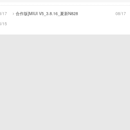
8/17
合作版]MIUI V5_3.8.16_夏新N828
08/17
5/15