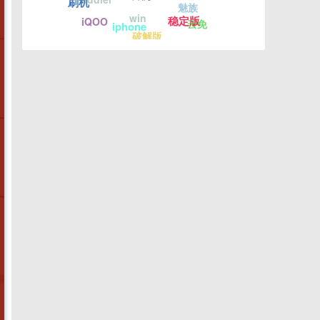
刷机
魅族
win
稳定版
iQOO
云免
iphone
破解版