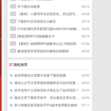
学习通自动刷课
03/14
14
《教程》小爱同学自定制音色，所以型号通用，不用root
04/28
15
下载软件后压缩包怎么解压
03/19
16
打印机遇到异常配置问题0x8007007e的解决方
03/29
17
[教程]用NFC功能破解水卡
08/19
18
【教程】校园网WiFi破解免认证,详细说明
07/26
19
极域课堂管理系统软件解除控制教程
06/09
20
随机推荐
如何将微信文章图片批量下载到电脑
03/03
微信公众号文章里面的视频和音乐如何批量下载到电脑上
03/03
软件老用户之前购买的卡密忘记了如何找回？
03/03
微信文章下载助手软件，导出微信文章出现「导出失败*篇」如何解决
03/03
群小助微信群采集助手Pro版本使用图文教程
07/11