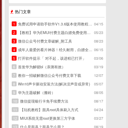
热门文章
免费试用申请助手软件V1.3.6版本使用教程，免费领空调冰箱，附下载地址
04/15
1
【教程】华为EMUI付费主题白嫖免费使用方法。
05/23
2
微信公众号付费文章破解_附工具
08/23
3
成年人最爱的看片神器！经久耐用，白嫖全网资源
06/15
4
打开软件提示「 对不起，该进程已打开」
03/06
5
首发华为解锁bl（亲测有效）
03/19
6
教你一招破解微信公众号付费文章下载
12/07
7
Win10声卡驱动安装方法(解决没声音或异常)
05/07
8
华为主题破解（搬砖）
08/05
9
微信提现银行卡免手续费方法
08/17
10
【玩机教程】面具root具体刷入方式
04/24
11
MIUI系统无需root更换第三方字体
03/27
12
什么是面具？面具怎么用？
08/19
13