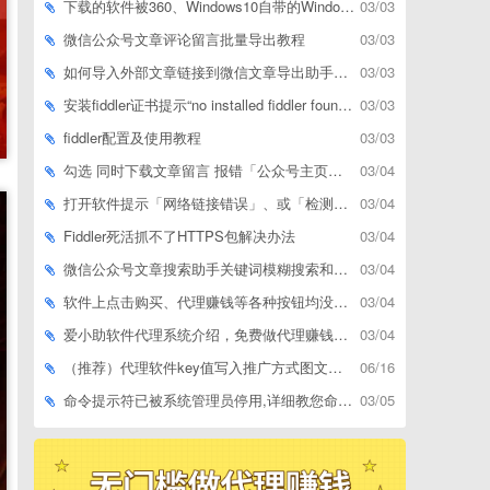
下载的软件被360、Windows10自带的Windows Defender、腾讯管家等杀毒软件误删了怎么解决
03/03
微信公众号文章评论留言批量导出教程
03/03
如何导入外部文章链接到微信文章导出助手批量下载，附上3种方式
03/03
安装fiddler证书提示“no installed fiddler found”或开启代理ip失败
03/03
fiddler配置及使用教程
03/03
勾选 同时下载文章留言 报错「公众号主页和加载cookie参数不能为空」
03/04
打开软件提示「网络链接错误」、或「检测版本更新失败」等网络问题解决方案
03/04
Fiddler死活抓不了HTTPS包解决办法
03/04
微信公众号文章搜索助手关键词模糊搜索和精确匹配搜索的区别
03/04
软件上点击购买、代理赚钱等各种按钮均没有反应，不打开相应网址怎么解决
03/04
爱小助软件代理系统介绍，免费做代理赚钱，带你轻松月收入过万
03/04
（推荐）代理软件key值写入推广方式图文教程
06/16
命令提示符已被系统管理员停用,详细教您命令提示符已被系统管理员停用怎么办
03/05