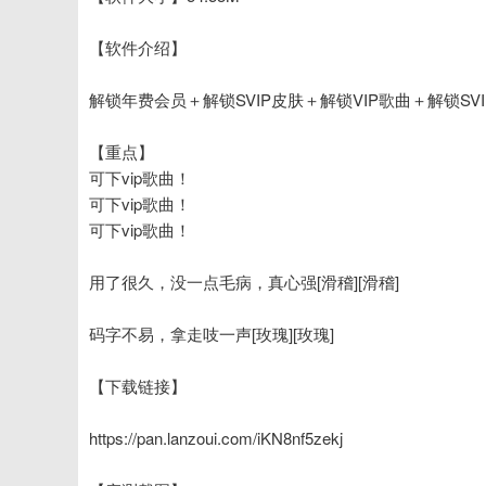
【软件介绍】
解锁年费会员＋解锁SVIP皮肤＋解锁VIP歌曲＋解锁SV
【重点】
可下vip歌曲！
可下vip歌曲！
可下vip歌曲！
用了很久，没一点毛病，真心强[滑稽][滑稽]
码字不易，拿走吱一声[玫瑰][玫瑰]
【下载链接】
https://pan.lanzoui.com/iKN8nf5zekj