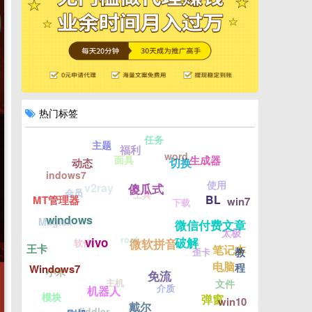
热门标签
任务
主题
福利
word
面具
生成器
切换
动态
indows7
使用
v2ray
傻瓜式
会员
工具
BL
MT管理器
win7
下载
windows
Magisk
微信付费文章
太极
root
破解
vivo
软件
微软拼音
王卡
笔记本
歪卡
教
电脑
程
Windows7
小米
免流
主机
文件
介质
机器人
模块
弹窗
win10
戴尔
fiddler