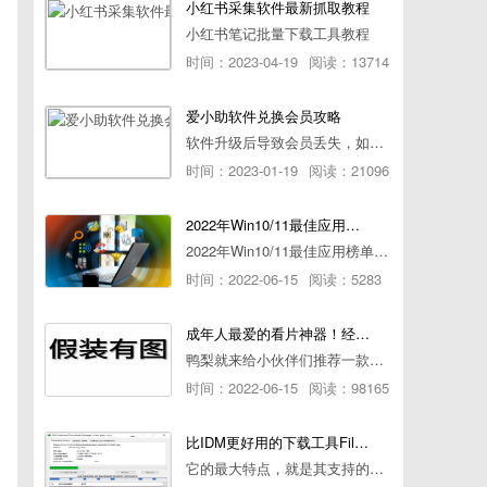
小红书采集软件最新抓取教程
小红书笔记批量下载工具教程
时间：2023-04-19
阅读：13714
爱小助软件兑换会员攻略
软件升级后导致会员丢失，如何快速兑换会员详细攻略
时间：2023-01-19
阅读：21096
2022年Win10/11最佳应用榜单出炉！ 你都用过几个？
2022年Win10/11最佳应用榜单出炉！ 你都用过几个？
时间：2022-06-15
阅读：5283
成年人最爱的看片神器！经久耐用-白嫖全网资源
鸭梨就来给小伙伴们推荐一款经久耐用的良心播放器，资源齐全无广告，可以放心使用~
时间：2022-06-15
阅读：98165
比IDM更好用的下载工具File Centipede文件蜈蚣-秒杀迅雷-直接飞起！
它的最大特点，就是其支持的下载协议几乎是市面上最全面的，包括HTTP/FTP、BT种子、磁力链接，m3u8流任务（AES-128解密）。