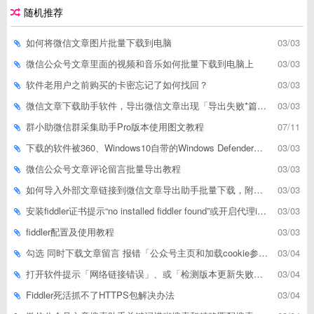
随机推荐
如何将微信文章图片批量下载到电脑
03/03
微信公众号文章里面的视频和音乐如何批量下载到电脑上
03/03
软件老用户之前购买的卡密忘记了如何找回？
03/03
微信文章下载助手软件，导出微信文章出现「导出失败*篇」如何解决
03/03
群小助微信群采集助手Pro版本使用图文教程
07/11
下载的软件被360、Windows10自带的Windows Defender、腾讯管家等杀毒软件误删了怎么解决
03/03
微信公众号文章评论留言批量导出教程
03/03
如何导入外部文章链接到微信文章导出助手批量下载，附上3种方式
03/03
安装fiddler证书提示“no installed fiddler found”或开启代理ip失败
03/03
fiddler配置及使用教程
03/03
勾选 同时下载文章留言 报错「公众号主页和加载cookie参数不能为空」
03/04
打开软件提示「网络链接错误」、或「检测版本更新失败」等网络问题解决方案
03/04
Fiddler死活抓不了HTTPS包解决办法
03/04