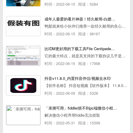
时间：2022-06-15
阅读：5284
成年人最爱的看片神器！经久耐用-白嫖全网资源
鸭梨就来给小伙伴们推荐一款经久耐用的良心播放器，资源齐全无广告，可以放心使用~
时间：2022-06-15
阅读：98167
比IDM更好用的下载工具File Centipede文件蜈蚣-秒杀迅雷-直接飞起！
它的最大特点，就是其支持的下载协议几乎是市面上最全面的，包括HTTP/FTP、BT种子、磁力链接，m3u8流任务（AES-128解密）。
时间：2022-06-15
阅读：17998
抖音v11.8.0_内置抖音伴侣/视频去水印
【软件名称】 抖音短视频【软件版本】 11.8.0【软件大小】 83.74M【是否Root】不需要【测试机型】PCML10 [oppo Reno Ace]【文字介绍】 抖音短视频app是一款很有意思娱
时间：2022-06-09
阅读：5328
「亲测可用」fiddler抓不到pc端微信小程序包解决方案
解决微信小程序用fiddle无法抓取
时间：2022-05-31
阅读：15399