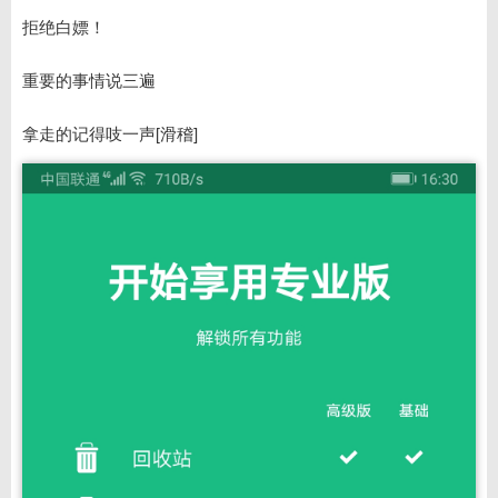
拒绝白嫖！
重要的事情说三遍
拿走的记得吱一声[滑稽]