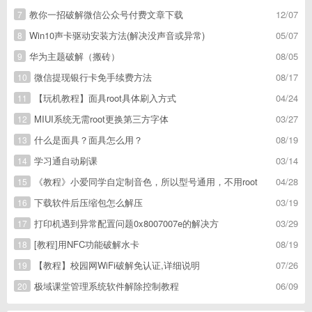
教你一招破解微信公众号付费文章下载
12/07
7
Win10声卡驱动安装方法(解决没声音或异常)
05/07
8
华为主题破解（搬砖）
08/05
9
微信提现银行卡免手续费方法
08/17
10
【玩机教程】面具root具体刷入方式
04/24
11
MIUI系统无需root更换第三方字体
03/27
12
什么是面具？面具怎么用？
08/19
13
学习通自动刷课
03/14
14
《教程》小爱同学自定制音色，所以型号通用，不用root
04/28
15
下载软件后压缩包怎么解压
03/19
16
打印机遇到异常配置问题0x8007007e的解决方
03/29
17
[教程]用NFC功能破解水卡
08/19
18
【教程】校园网WiFi破解免认证,详细说明
07/26
19
极域课堂管理系统软件解除控制教程
06/09
20