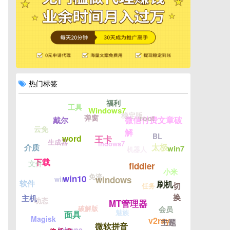
热门标签
福利
工具
Windows7
稳定版
弹窗
root
微信付费文章破
戴尔
云免
解
BL
word
王卡
生成器
indows7
太极
介质
win7
机器人
下载
文件
fiddler
小米
免流
win10
win
windows
软件
刷机
切
任务
换
主机
动态
MT管理器
破解版
会员
魅族
面具
Magisk
v2ray
主题
微软拼音
iphone