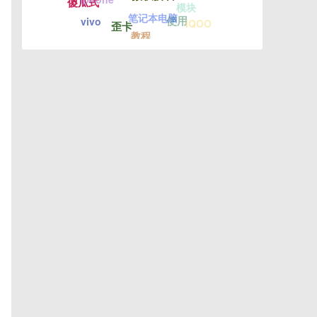
傻瓜式
模块
笔记本电脑
使用
vivo
iQOO
歪卡
教程