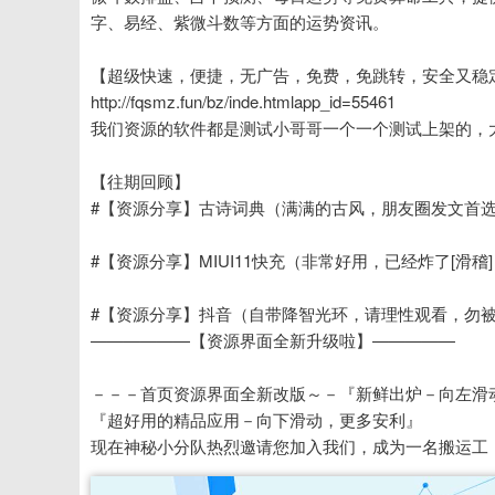
字、易经、紫微斗数等方面的运势资讯。
【超级快速，便捷，无广告，免费，免跳转，安全又稳
http://fqsmz.fun/bz/inde.htmlapp_id=55461
我们资源的软件都是测试小哥哥一个一个测试上架的，
【往期回顾】
#【资源分享】古诗词典（满满的古风，朋友圈发文首选
#【资源分享】MIUI11快充（非常好用，已经炸了[滑稽]
#【资源分享】抖音（自带降智光环，请理性观看，勿被
——————【资源界面全新升级啦】—————
－－－首页资源界面全新改版～－『新鲜出炉－向左滑
『超好用的精品应用－向下滑动，更多安利』
现在神秘小分队热烈邀请您加入我们，成为一名搬运工