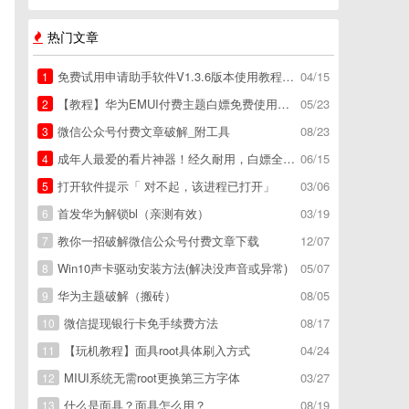
热门文章
免费试用申请助手软件V1.3.6版本使用教程，免费领空调冰箱，附下载地址
04/15
1
【教程】华为EMUI付费主题白嫖免费使用方法。
05/23
2
微信公众号付费文章破解_附工具
08/23
3
成年人最爱的看片神器！经久耐用，白嫖全网资源
06/15
4
打开软件提示「 对不起，该进程已打开」
03/06
5
首发华为解锁bl（亲测有效）
03/19
6
教你一招破解微信公众号付费文章下载
12/07
7
Win10声卡驱动安装方法(解决没声音或异常)
05/07
8
华为主题破解（搬砖）
08/05
9
微信提现银行卡免手续费方法
08/17
10
【玩机教程】面具root具体刷入方式
04/24
11
MIUI系统无需root更换第三方字体
03/27
12
什么是面具？面具怎么用？
08/19
13