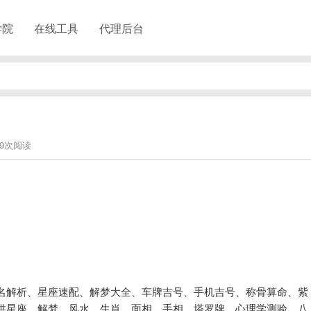
学院
在线工具
代理后台
59次阅读
名解析、星座速配、解梦大全、车牌吉号、手机吉号、称骨算命、紫
供星座、解梦、风水、生肖、面相、手相、塔罗牌、心理学测验、八