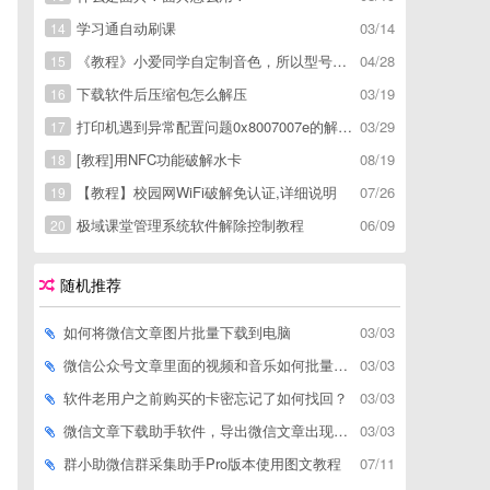
学习通自动刷课
03/14
14
《教程》小爱同学自定制音色，所以型号通用，不用root
04/28
15
下载软件后压缩包怎么解压
03/19
16
打印机遇到异常配置问题0x8007007e的解决方
03/29
17
[教程]用NFC功能破解水卡
08/19
18
【教程】校园网WiFi破解免认证,详细说明
07/26
19
极域课堂管理系统软件解除控制教程
06/09
20
随机推荐
如何将微信文章图片批量下载到电脑
03/03
微信公众号文章里面的视频和音乐如何批量下载到电脑上
03/03
软件老用户之前购买的卡密忘记了如何找回？
03/03
微信文章下载助手软件，导出微信文章出现「导出失败*篇」如何解决
03/03
群小助微信群采集助手Pro版本使用图文教程
07/11