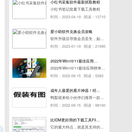
小红书采集软件最新抓取教程
小红书笔记批量下载工具教程
时间：2023-04-19
阅读：13710
爱小助软件兑换会员攻略
软件升级后导致会员丢失，如何快速兑换会员详细攻略
时间：2023-01-19
阅读：21095
2022年Win10/11最佳应用榜单出炉！ 你都用过几个？
2022年Win10/11最佳应用榜单出炉！ 你都用过几个？
时间：2022-06-15
阅读：5283
成年人最爱的看片神器！经久耐用-白嫖全网资源
鸭梨就来给小伙伴们推荐一款经久耐用的良心播放器，资源齐全无广告，可以放心使用~
时间：2022-06-15
阅读：98160
比IDM更好用的下载工具File Centipede文件蜈蚣-秒杀迅雷-直接飞起！
它的最大特点，就是其支持的下载协议几乎是市面上最全面的，包括HTTP/FTP、BT种子、磁力链接，m3u8流任务（AES-128解密）。