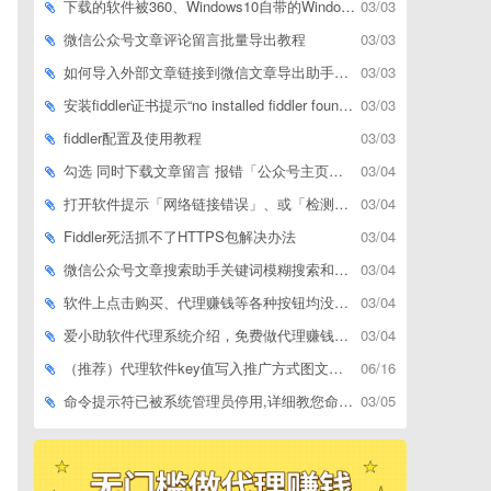
下载的软件被360、Windows10自带的Windows Defender、腾讯管家等杀毒软件误删了怎么解决
03/03
微信公众号文章评论留言批量导出教程
03/03
如何导入外部文章链接到微信文章导出助手批量下载，附上3种方式
03/03
安装fiddler证书提示“no installed fiddler found”或开启代理ip失败
03/03
fiddler配置及使用教程
03/03
勾选 同时下载文章留言 报错「公众号主页和加载cookie参数不能为空」
03/04
打开软件提示「网络链接错误」、或「检测版本更新失败」等网络问题解决方案
03/04
Fiddler死活抓不了HTTPS包解决办法
03/04
微信公众号文章搜索助手关键词模糊搜索和精确匹配搜索的区别
03/04
软件上点击购买、代理赚钱等各种按钮均没有反应，不打开相应网址怎么解决
03/04
爱小助软件代理系统介绍，免费做代理赚钱，带你轻松月收入过万
03/04
（推荐）代理软件key值写入推广方式图文教程
06/16
命令提示符已被系统管理员停用,详细教您命令提示符已被系统管理员停用怎么办
03/05