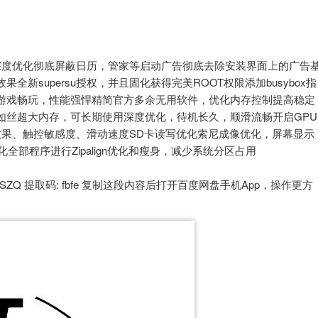
，再次深度优化彻底屏蔽日历，管家等启动广告彻底去除安装界面上的广告
新supersu授权，并且固化获得完美ROOT权限添加busybox指
游戏畅玩，性能强悍精简官方多余无用软件，优化内存控制提高稳定
如丝超大内存，可长期使用深度优化，待机长久，顺滑流畅开启GPU
滑效果、触控敏感度、滑动速度SD卡读写优化索尼成像优化，屏幕显示
优化全部程序进行Zipalign优化和瘦身，减少系统分区占用
QehLoGFViTSZQ 提取码: fbfe 复制这段内容后打开百度网盘手机App，操作更方