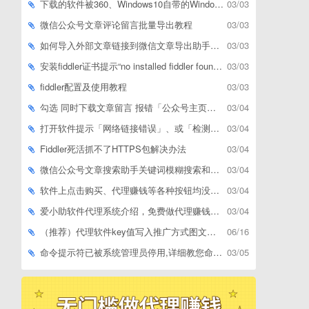
下载的软件被360、Windows10自带的Windows Defender、腾讯管家等杀毒软件误删了怎么解决
03/03
微信公众号文章评论留言批量导出教程
03/03
如何导入外部文章链接到微信文章导出助手批量下载，附上3种方式
03/03
安装fiddler证书提示“no installed fiddler found”或开启代理ip失败
03/03
fiddler配置及使用教程
03/03
勾选 同时下载文章留言 报错「公众号主页和加载cookie参数不能为空」
03/04
打开软件提示「网络链接错误」、或「检测版本更新失败」等网络问题解决方案
03/04
Fiddler死活抓不了HTTPS包解决办法
03/04
微信公众号文章搜索助手关键词模糊搜索和精确匹配搜索的区别
03/04
软件上点击购买、代理赚钱等各种按钮均没有反应，不打开相应网址怎么解决
03/04
爱小助软件代理系统介绍，免费做代理赚钱，带你轻松月收入过万
03/04
（推荐）代理软件key值写入推广方式图文教程
06/16
命令提示符已被系统管理员停用,详细教您命令提示符已被系统管理员停用怎么办
03/05