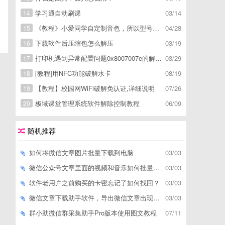
学习通自动刷课
03/14
14
《教程》小爱同学自定制音色，所以型号通用，不用root
04/28
15
下载软件后压缩包怎么解压
03/19
16
打印机遇到异常配置问题0x8007007e的解决方
03/29
17
[教程]用NFC功能破解水卡
08/19
18
【教程】校园网WiFi破解免认证,详细说明
07/26
19
极域课堂管理系统软件解除控制教程
06/09
20
随机推荐
如何将微信文章图片批量下载到电脑
03/03
微信公众号文章里面的视频和音乐如何批量下载到电脑上
03/03
软件老用户之前购买的卡密忘记了如何找回？
03/03
微信文章下载助手软件，导出微信文章出现「导出失败*篇」如何解决
03/03
群小助微信群采集助手Pro版本使用图文教程
07/11