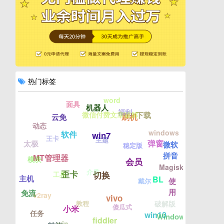
热门标签
word
面具
机器人
福利
微信付费文章破解
下载
刷机
云免
动态
windows
软件
win7
王卡
主题
弹窗
太极
微软
稳定版
拼音
MT管理器
模块
会员
Magisk
介质
歪卡
切换
工具
主机
BL
使
戴尔
用
免流
v2ray
vivo
教程
破解版
傻瓜式
小米
任务
win10
Windows7
fiddler
win