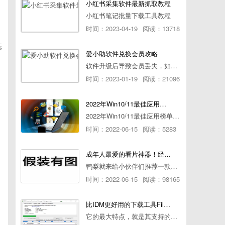
小红书采集软件最新抓取教程
小红书笔记批量下载工具教程
时间：2023-04-19
阅读：13718
基
爱小助软件兑换会员攻略
软件升级后导致会员丢失，如何快速兑换会员详细攻略
时间：2023-01-19
阅读：21096
2022年Win10/11最佳应用榜单出炉！ 你都用过几个？
2022年Win10/11最佳应用榜单出炉！ 你都用过几个？
时间：2022-06-15
阅读：5283
成年人最爱的看片神器！经久耐用-白嫖全网资源
鸭梨就来给小伙伴们推荐一款经久耐用的良心播放器，资源齐全无广告，可以放心使用~
时间：2022-06-15
阅读：98165
比IDM更好用的下载工具File Centipede文件蜈蚣-秒杀迅雷-直接飞起！
它的最大特点，就是其支持的下载协议几乎是市面上最全面的，包括HTTP/FTP、BT种子、磁力链接，m3u8流任务（AES-128解密）。