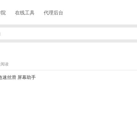
学院
在线工具
代理后台
锁
次阅读
制 急速丝滑 屏幕助手