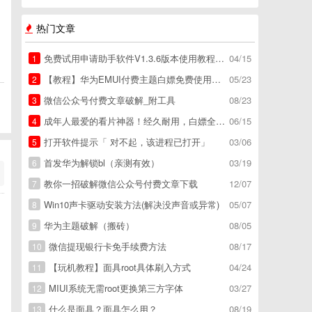
热门文章
免费试用申请助手软件V1.3.6版本使用教程，免费领空调冰箱，附下载地址
04/15
1
【教程】华为EMUI付费主题白嫖免费使用方法。
05/23
2
微信公众号付费文章破解_附工具
08/23
3
成年人最爱的看片神器！经久耐用，白嫖全网资源
06/15
4
打开软件提示「 对不起，该进程已打开」
03/06
5
首发华为解锁bl（亲测有效）
03/19
6
教你一招破解微信公众号付费文章下载
12/07
7
Win10声卡驱动安装方法(解决没声音或异常)
05/07
8
华为主题破解（搬砖）
08/05
9
微信提现银行卡免手续费方法
08/17
10
【玩机教程】面具root具体刷入方式
04/24
11
MIUI系统无需root更换第三方字体
03/27
12
什么是面具？面具怎么用？
08/19
13