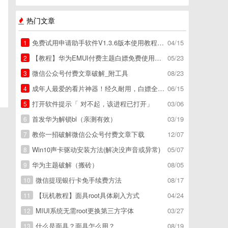
热门文章
免费试用申请助手软件V1.3.6版本使用教程，免费领空调冰箱，附下载地址
04/15
1
【教程】华为EMUI付费主题白嫖免费使用方法。
05/23
2
微信公众号付费文章破解_附工具
08/23
3
成年人最爱的看片神器！经久耐用，白嫖全网资源
06/15
4
打开软件提示「 对不起，该进程已打开」
03/06
5
首发华为解锁bl（亲测有效）
03/19
6
教你一招破解微信公众号付费文章下载
12/07
7
Win10声卡驱动安装方法(解决没声音或异常)
05/07
8
华为主题破解（搬砖）
08/05
9
微信提现银行卡免手续费方法
08/17
10
【玩机教程】面具root具体刷入方式
04/24
11
MIUI系统无需root更换第三方字体
03/27
12
什么是面具？面具怎么用？
08/19
13