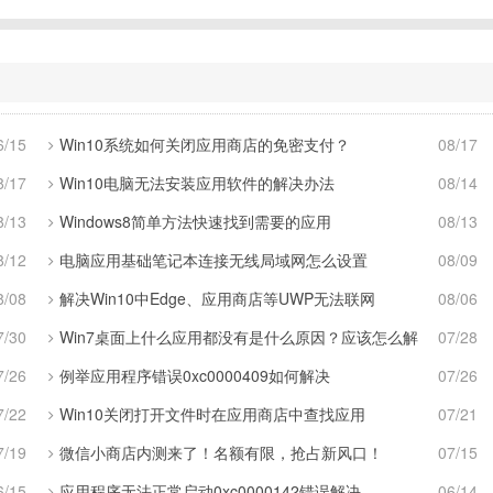
6/15
Win10系统如何关闭应用商店的免密支付？
08/17
8/17
Win10电脑无法安装应用软件的解决办法
08/14
8/13
Windows8简单方法快速找到需要的应用
08/13
8/12
电脑应用基础笔记本连接无线局域网怎么设置
08/09
8/08
解决Win10中Edge、应用商店等UWP无法联网
08/06
7/30
Win7桌面上什么应用都没有是什么原因？应该怎么解
07/28
7/26
例举应用程序错误0xc0000409如何解决
07/26
7/22
Win10关闭打开文件时在应用商店中查找应用
07/21
7/19
微信小商店内测来了！名额有限，抢占新风口！
07/15
6/15
应用程序无法正常启动0xc0000142错误解决
06/14