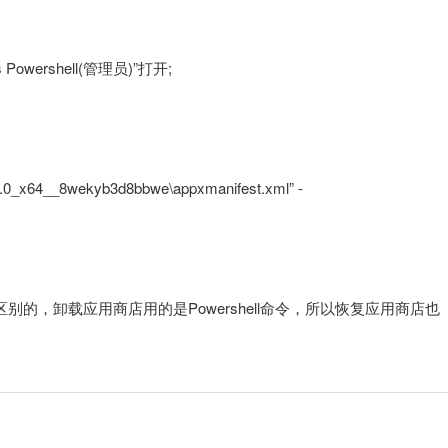
ershell(管理员)”打开;
2.0_x64__8wekyb3d8bbwe\appxmanifest.xml” -
区别的，卸载应用商店用的是Powershell命令，所以恢复应用商店也