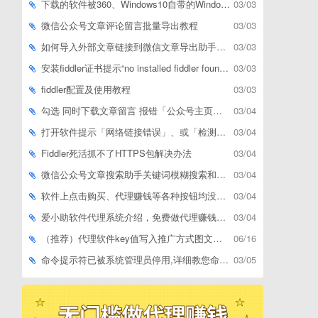
下载的软件被360、Windows10自带的Windows Defender、腾讯管家等杀毒软件误删了怎么解决
03/03
微信公众号文章评论留言批量导出教程
03/03
如何导入外部文章链接到微信文章导出助手批量下载，附上3种方式
03/03
安装fiddler证书提示“no installed fiddler found”或开启代理ip失败
03/03
fiddler配置及使用教程
03/03
勾选 同时下载文章留言 报错「公众号主页和加载cookie参数不能为空」
03/04
打开软件提示「网络链接错误」、或「检测版本更新失败」等网络问题解决方案
03/04
Fiddler死活抓不了HTTPS包解决办法
03/04
微信公众号文章搜索助手关键词模糊搜索和精确匹配搜索的区别
03/04
软件上点击购买、代理赚钱等各种按钮均没有反应，不打开相应网址怎么解决
03/04
爱小助软件代理系统介绍，免费做代理赚钱，带你轻松月收入过万
03/04
（推荐）代理软件key值写入推广方式图文教程
06/16
命令提示符已被系统管理员停用,详细教您命令提示符已被系统管理员停用怎么办
03/05