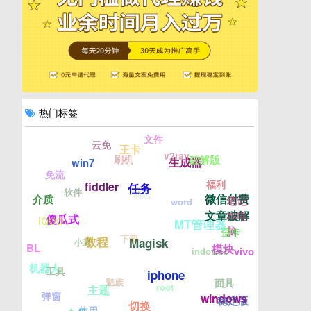
热门标签
文件
云免
王卡
v2ray
刷机
破解版
生成器
win7
免流
福利
fiddler
任务
软件
动态
微信付费
介质
笔记
word
文章破解
本电
傻瓜式
iQOO
MT管理器
脑
歪卡
下载
教程
Magisk
小米
BL
模块
vivo
indows7
机器人
工具
iphone
魅族
面具
root
主题
弹窗
windows
稳定版
切换
使用