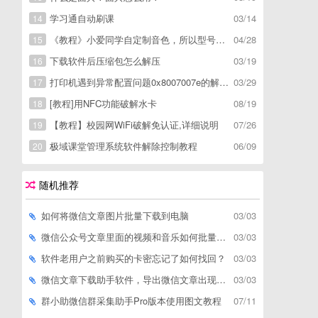
学习通自动刷课
03/14
14
《教程》小爱同学自定制音色，所以型号通用，不用root
04/28
15
下载软件后压缩包怎么解压
03/19
16
打印机遇到异常配置问题0x8007007e的解决方
03/29
17
[教程]用NFC功能破解水卡
08/19
18
【教程】校园网WiFi破解免认证,详细说明
07/26
19
极域课堂管理系统软件解除控制教程
06/09
20
随机推荐
如何将微信文章图片批量下载到电脑
03/03
微信公众号文章里面的视频和音乐如何批量下载到电脑上
03/03
软件老用户之前购买的卡密忘记了如何找回？
03/03
微信文章下载助手软件，导出微信文章出现「导出失败*篇」如何解决
03/03
群小助微信群采集助手Pro版本使用图文教程
07/11