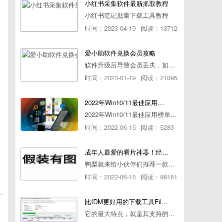
小红书采集软件最新抓取教程
小红书笔记批量下载工具教程
时间：2023-04-19
阅读：13712
爱小助软件兑换会员攻略
软件升级后导致会员丢失，如何快速兑换会员详细攻略
时间：2023-01-19
阅读：21095
2022年Win10/11最佳应用榜单出炉！ 你都用过几个？
2022年Win10/11最佳应用榜单出炉！ 你都用过几个？
时间：2022-06-15
阅读：5283
成年人最爱的看片神器！经久耐用-白嫖全网资源
鸭梨就来给小伙伴们推荐一款经久耐用的良心播放器，资源齐全无广告，可以放心使用~
时间：2022-06-15
阅读：98161
比IDM更好用的下载工具File Centipede文件蜈蚣-秒杀迅雷-直接飞起！
它的最大特点，就是其支持的下载协议几乎是市面上最全面的，包括HTTP/FTP、BT种子、磁力链接，m3u8流任务（AES-128解密）。