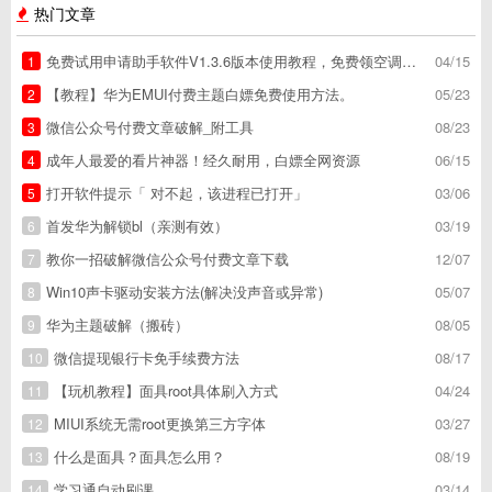
热门文章
免费试用申请助手软件V1.3.6版本使用教程，免费领空调冰箱，附下载地址
04/15
1
【教程】华为EMUI付费主题白嫖免费使用方法。
05/23
2
微信公众号付费文章破解_附工具
08/23
3
成年人最爱的看片神器！经久耐用，白嫖全网资源
06/15
4
打开软件提示「 对不起，该进程已打开」
03/06
5
首发华为解锁bl（亲测有效）
03/19
6
教你一招破解微信公众号付费文章下载
12/07
7
Win10声卡驱动安装方法(解决没声音或异常)
05/07
8
华为主题破解（搬砖）
08/05
9
微信提现银行卡免手续费方法
08/17
10
【玩机教程】面具root具体刷入方式
04/24
11
MIUI系统无需root更换第三方字体
03/27
12
什么是面具？面具怎么用？
08/19
13
学习通自动刷课
03/14
14