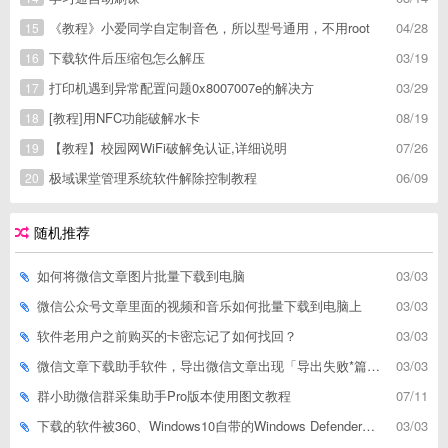
《教程》小爱同学自定制音色，所以型号通用，不用root
04/28
15
下载软件后压缩包怎么解压
03/19
16
打印机遇到异常配置问题0x8007007e的解决方
03/29
17
[教程]用NFC功能破解水卡
08/19
18
【教程】校园网WiFi破解免认证,详细说明
07/26
19
极域课堂管理系统软件解除控制教程
06/09
20
随机推荐
如何将微信文章图片批量下载到电脑
03/03
微信公众号文章里面的视频和音乐如何批量下载到电脑上
03/03
软件老用户之前购买的卡密忘记了如何找回？
03/03
微信文章下载助手软件，导出微信文章出现「导出失败*篇」如何解决
03/03
群小助微信群采集助手Pro版本使用图文教程
07/11
下载的软件被360、Windows10自带的Windows Defender、腾讯管家等杀毒软件误删了怎么解决
03/03