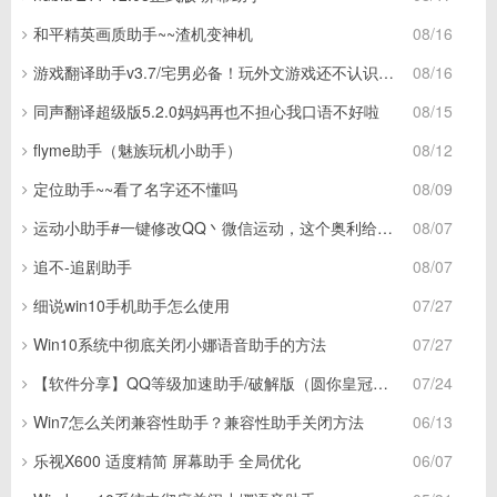
和平精英画质助手~~渣机变神机
08/16
游戏翻译助手v3.7/宅男必备！玩外文游戏还不认识字？
08/16
同声翻译超级版5.2.0妈妈再也不担心我口语不好啦
08/15
flyme助手（魅族玩机小助手）
08/12
定位助手~~看了名字还不懂吗
08/09
运动小助手#一键修改QQ丶微信运动，这个奥利给哦了
08/07
追不-追剧助手
08/07
细说win10手机助手怎么使用
07/27
Win10系统中彻底关闭小娜语音助手的方法
07/27
【软件分享】QQ等级加速助手/破解版（圆你皇冠不是梦）
07/24
Win7怎么关闭兼容性助手？兼容性助手关闭方法
06/13
乐视X600 适度精简 屏幕助手 全局优化
06/07