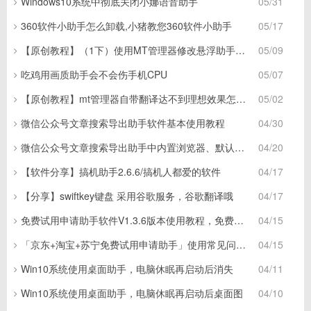
Windows10系统中彻底关闭小娜语音助手
05/31
360软件小助手怎么卸载,小猪教您360软件小助手
05/17
【原创教程】（1下）使用MT管理器修改悬浮助手付费功能！
05/09
吃鸡用画质助手会不会伤手机CPU
05/07
【原创教程】mt管理器自带翻译达不到理想效果怎么解决？
05/02
微信公众号文章搜索导出助手软件基本使用教程
04/30
微信公众号文章搜索导出助手中内置浏览器、默认浏览器和微信浏览器的区别
04/20
【软件分享】搞机助手2.6.6/搞机人都爱的软件
04/17
【分享】swiftkey键盘 采用谷歌服务，谷歌翻译哦
04/17
免费试用申请助手软件V1.3.6版本使用教程，免费领空调冰箱，附下载地址
04/15
「京东+淘宝+苏宁免费试用申请助手」使用常见问题合集
04/15
Win10系统使用桌面助手，电脑休眠再启动后消失
04/11
Win10系统使用桌面助手，电脑休眠再启动后桌面图
04/10