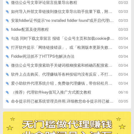
微信公众号文章评论留言批量导出教程
03/03
如何导入外部文章链接到微信文章导出助手批量下载，附上3种方式
03/03
安装fiddler证书提示“no installed fiddler found”或开启代理ip失败
03/03
fiddler配置及使用教程
03/03
勾选 同时下载文章留言 报错「公众号主页和加载cookie参数不能为空」
03/04
打开软件提示「网络链接错误」、或「检测版本更新失败」等网络问题解决方案
03/04
Fiddler死活抓不了HTTPS包解决办法
03/04
微信公众号文章搜索助手关键词模糊搜索和精确匹配搜索的区别
03/04
软件上点击购买、代理赚钱等各种按钮均没有反应，不打开相应网址怎么解决
03/04
爱小助软件代理系统介绍，免费做代理赚钱，带你轻松月收入过万
03/04
（推荐）代理软件key值写入推广方式图文教程
06/16
命令提示符已被系统管理员停用,详细教您命令提示符已被系统管理员停用怎么办
03/05