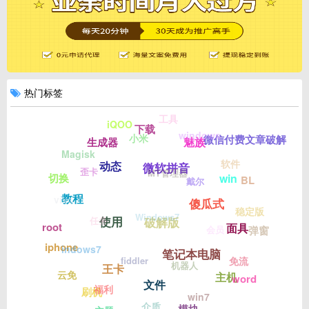
热门标签
工具
iQOO
下载
windows
小米
微信付费文章破解
魅族
生成器
Magisk
软件
动态
微软拼音
歪卡
MT管理器
win
切换
BL
戴尔
教程
vivo
傻瓜式
稳定版
Windows7
使用
任务
破解版
root
面具
会员
弹窗
iphone
indows7
笔记本电脑
fiddler
免流
机器人
王卡
云免
主机
word
文件
福利
刷机
win7
介质