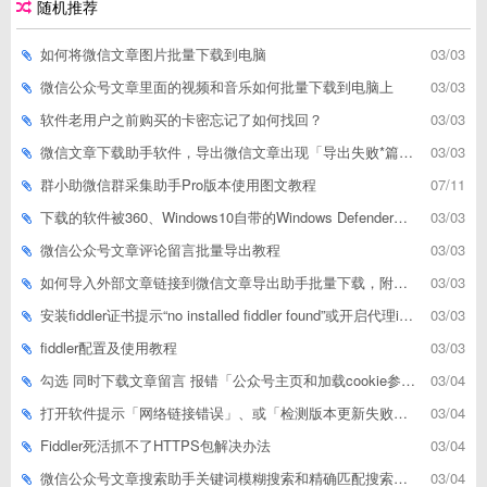
随机推荐
如何将微信文章图片批量下载到电脑
03/03
微信公众号文章里面的视频和音乐如何批量下载到电脑上
03/03
软件老用户之前购买的卡密忘记了如何找回？
03/03
微信文章下载助手软件，导出微信文章出现「导出失败*篇」如何解决
03/03
群小助微信群采集助手Pro版本使用图文教程
07/11
下载的软件被360、Windows10自带的Windows Defender、腾讯管家等杀毒软件误删了怎么解决
03/03
微信公众号文章评论留言批量导出教程
03/03
如何导入外部文章链接到微信文章导出助手批量下载，附上3种方式
03/03
安装fiddler证书提示“no installed fiddler found”或开启代理ip失败
03/03
fiddler配置及使用教程
03/03
勾选 同时下载文章留言 报错「公众号主页和加载cookie参数不能为空」
03/04
打开软件提示「网络链接错误」、或「检测版本更新失败」等网络问题解决方案
03/04
Fiddler死活抓不了HTTPS包解决办法
03/04
微信公众号文章搜索助手关键词模糊搜索和精确匹配搜索的区别
03/04