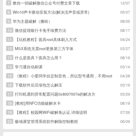
教你一招破解微信公众号付费文章下载
12/07
7
Win10声卡驱动安装方法(解决没声音或异常)
05/07
8
华为主题破解（搬砖）
08/05
9
微信提现银行卡免手续费方法
08/17
10
【玩机教程】面具root具体刷入方式
04/24
11
MIUI系统无需root更换第三方字体
03/27
12
什么是面具？面具怎么用？
08/19
13
学习通自动刷课
03/14
14
《教程》小爱同学自定制音色，所以型号通用，不用root
04/28
15
下载软件后压缩包怎么解压
03/19
16
打印机遇到异常配置问题0x8007007e的解决方
03/29
17
[教程]用NFC功能破解水卡
08/19
18
【教程】校园网WiFi破解免认证,详细说明
07/26
19
极域课堂管理系统软件解除控制教程
06/09
20