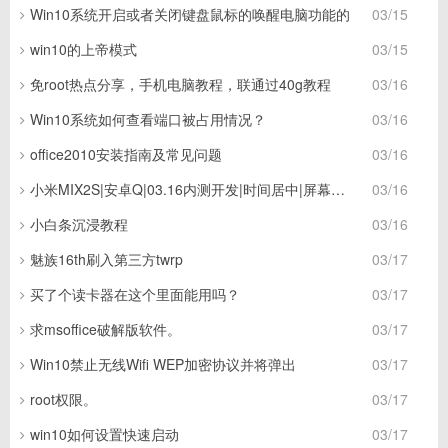
Win10系统开启或者关闭键盘鼠标的唤醒电脑功能的
03/15
win10的上帝模式
03/15
免root热点分享，手机电脑教程，联通过40g教程
03/16
Win10系统如何查看端口被占用情况？
03/16
office2010安装指南及常见问题
03/16
小米MIX2S|安卓Q|03.16内测开发|时间居中|屏幕刷新率
03/16
小白条沉浸教程
03/16
魅族16th刷入第三方twrp
03/17
买了个读卡器在这个里面能用吗？
03/17
求msoffice破解版软件。
03/17
Win10禁止无线Wifi WEP加密协议并将弹出
03/17
root权限。
03/17
win10如何设置快速启动
03/17