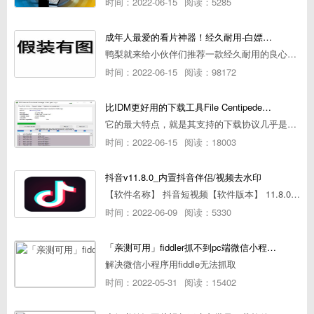
时间：2022-06-15
阅读：5285
成年人最爱的看片神器！经久耐用-白嫖全网资源
鸭梨就来给小伙伴们推荐一款经久耐用的良心播放器，资源齐全无广告，可以放心使用~
时间：2022-06-15
阅读：98172
比IDM更好用的下载工具File Centipede文件蜈蚣-秒杀迅雷-直接飞起！
它的最大特点，就是其支持的下载协议几乎是市面上最全面的，包括HTTP/FTP、BT种子、磁力链接，m3u8流任务（AES-128解密）。
时间：2022-06-15
阅读：18003
抖音v11.8.0_内置抖音伴侣/视频去水印
【软件名称】 抖音短视频【软件版本】 11.8.0【软件大小】 83.74M【是否Root】不需要【测试机型】PCML10 [oppo Reno Ace]【文字介绍】 抖音短视频app是一款很有意思娱
时间：2022-06-09
阅读：5330
「亲测可用」fiddler抓不到pc端微信小程序包解决方案
解决微信小程序用fiddle无法抓取
时间：2022-05-31
阅读：15402