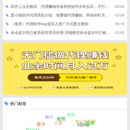
软件上点击购买、代理赚钱等各种按钮均没有反应，不打开相应网址怎么解决
03/04
爱小助软件代理系统介绍，免费做代理赚钱，带你轻松月收入过万
03/04
（推荐）代理软件key值写入推广方式图文教程
06/16
命令提示符已被系统管理员停用,详细教您命令提示符已被系统管理员停用怎么办
03/05
热门标签
免流
戴尔
使用
笔记本电脑
介质
面具
v2ray
歪卡
Magisk