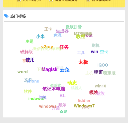
热门标签
微软拼音
王卡
生成器
MT管理器
免流
root
教程
小米
主题
刷机
v2ray
任务
微信付费文章破解
win7
win
破解版
歪卡
工具
使用
福利
太极
iQOO
面具
Magisk
云免
下载
word
弹窗
稳定版
主机
文件
iphone
动态
傻瓜式
win10
机器人
笔记本电脑
软件
模块
魅族
BL
切换
indows7
fiddler
戴尔
Windows7
windows
vivo
介质
会员