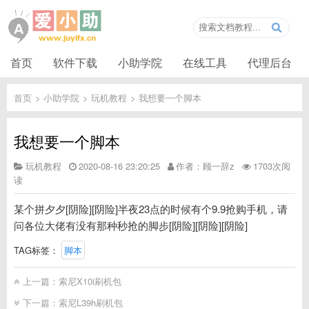
首页
软件下载
小助学院
在线工具
代理后台
首页
>
小助学院
>
玩机教程
>
我想要一个脚本
我想要一个脚本
玩机教程
2020-08-16 23:20:25
作者：顾一辞z
1703次阅
读
某个拼夕夕[阴险][阴险]半夜23点的时候有个9.9抢购手机，请
问各位大佬有没有那种秒抢的脚步[阴险][阴险][阴险]
TAG标签：
脚本
上一篇：
索尼X10i刷机包
下一篇：
索尼L39h刷机包