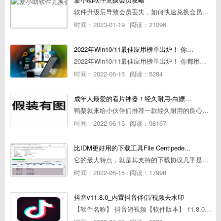
软件升级后导致会员丢失，如何快速兑换会员详细攻略
时间：2023-01-19
阅读：21096
2022年Win10/11最佳应用榜单出炉！ 你都用过几个？
2022年Win10/11最佳应用榜单出炉！ 你都用过几个？
时间：2022-06-15
阅读：5284
成年人最爱的看片神器！经久耐用-白嫖全网资源
鸭梨就来给小伙伴们推荐一款经久耐用的良心播放器，资源齐全无广告，可以放心使用~
时间：2022-06-15
阅读：98167
比IDM更好用的下载工具File Centipede文件蜈蚣-秒杀迅雷-直接飞起！
它的最大特点，就是其支持的下载协议几乎是市面上最全面的，包括HTTP/FTP、BT种子、磁力链接，m3u8流任务（AES-128解密）。
时间：2022-06-15
阅读：17998
抖音v11.8.0_内置抖音伴侣/视频去水印
【软件名称】 抖音短视频【软件版本】 11.8.0【软件大小】 83.74M【是否Root】不需要【测试机型】PCML10 [oppo Reno Ace]【文字介绍】 抖音短视频app是一款很有意思娱