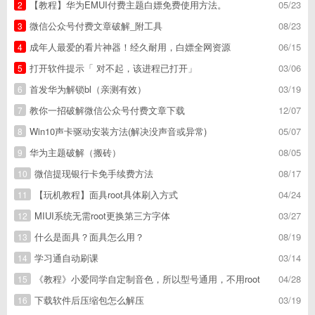
【教程】华为EMUI付费主题白嫖免费使用方法。
05/23
2
微信公众号付费文章破解_附工具
08/23
3
成年人最爱的看片神器！经久耐用，白嫖全网资源
06/15
4
打开软件提示「 对不起，该进程已打开」
03/06
5
首发华为解锁bl（亲测有效）
03/19
6
教你一招破解微信公众号付费文章下载
12/07
7
Win10声卡驱动安装方法(解决没声音或异常)
05/07
8
华为主题破解（搬砖）
08/05
9
微信提现银行卡免手续费方法
08/17
10
【玩机教程】面具root具体刷入方式
04/24
11
MIUI系统无需root更换第三方字体
03/27
12
什么是面具？面具怎么用？
08/19
13
学习通自动刷课
03/14
14
《教程》小爱同学自定制音色，所以型号通用，不用root
04/28
15
下载软件后压缩包怎么解压
03/19
16