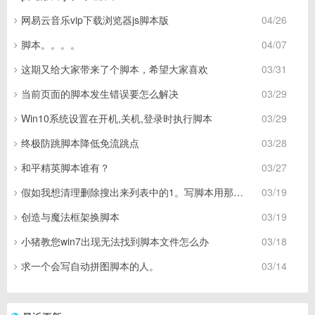
网易云音乐vip下载浏览器js脚本版
04/26
脚本。。。。
04/07
这期又给大家带来了个脚本，希望大家喜欢
03/31
当前页面的脚本发生错误要怎么解决
03/29
Win10系统设置在开机,关机,登录时执行脚本
03/29
终极防跳脚本降低免流跳点
03/28
和平精英脚本谁有？
03/27
假如我想清理删除搜出来列表中的1。写脚本用那个函数值，这样写可以
03/19
创造与魔法框架换脚本
03/19
小猪教您win7出现无法找到脚本文件怎么办
03/18
求一个会写自动拼图脚本的人。
03/14