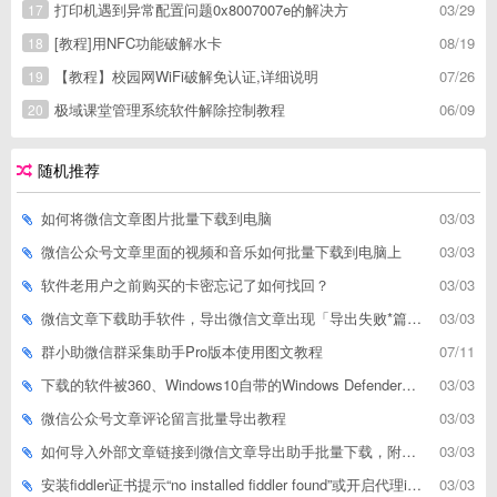
打印机遇到异常配置问题0x8007007e的解决方
03/29
17
[教程]用NFC功能破解水卡
08/19
18
【教程】校园网WiFi破解免认证,详细说明
07/26
19
极域课堂管理系统软件解除控制教程
06/09
20
随机推荐
如何将微信文章图片批量下载到电脑
03/03
微信公众号文章里面的视频和音乐如何批量下载到电脑上
03/03
软件老用户之前购买的卡密忘记了如何找回？
03/03
微信文章下载助手软件，导出微信文章出现「导出失败*篇」如何解决
03/03
群小助微信群采集助手Pro版本使用图文教程
07/11
下载的软件被360、Windows10自带的Windows Defender、腾讯管家等杀毒软件误删了怎么解决
03/03
微信公众号文章评论留言批量导出教程
03/03
如何导入外部文章链接到微信文章导出助手批量下载，附上3种方式
03/03
安装fiddler证书提示“no installed fiddler found”或开启代理ip失败
03/03