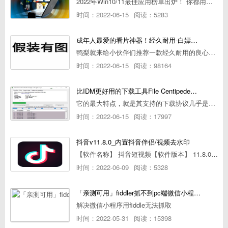
2022年Win10/11最佳应用榜单出炉！ 你都用过几个？
时间：2022-06-15
阅读：5283
成年人最爱的看片神器！经久耐用-白嫖全网资源
鸭梨就来给小伙伴们推荐一款经久耐用的良心播放器，资源齐全无广告，可以放心使用~
时间：2022-06-15
阅读：98164
比IDM更好用的下载工具File Centipede文件蜈蚣-秒杀迅雷-直接飞起！
它的最大特点，就是其支持的下载协议几乎是市面上最全面的，包括HTTP/FTP、BT种子、磁力链接，m3u8流任务（AES-128解密）。
时间：2022-06-15
阅读：17997
抖音v11.8.0_内置抖音伴侣/视频去水印
【软件名称】 抖音短视频【软件版本】 11.8.0【软件大小】 83.74M【是否Root】不需要【测试机型】PCML10 [oppo Reno Ace]【文字介绍】 抖音短视频app是一款很有意思娱
时间：2022-06-09
阅读：5328
「亲测可用」fiddler抓不到pc端微信小程序包解决方案
解决微信小程序用fiddle无法抓取
时间：2022-05-31
阅读：15398