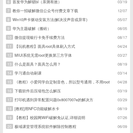
首发华为解锁bl（亲测有效）
03/19
6
教你一招破解微信公众号付费文章下载
12/07
7
Win10声卡驱动安装方法(解决没声音或异常)
05/07
8
华为主题破解（搬砖）
08/05
9
微信提现银行卡免手续费方法
08/17
10
【玩机教程】面具root具体刷入方式
04/24
11
MIUI系统无需root更换第三方字体
03/27
12
什么是面具？面具怎么用？
08/19
13
学习通自动刷课
03/14
14
《教程》小爱同学自定制音色，所以型号通用，不用root
04/28
15
下载软件后压缩包怎么解压
03/19
16
打印机遇到异常配置问题0x8007007e的解决方
03/29
17
[教程]用NFC功能破解水卡
08/19
18
【教程】校园网WiFi破解免认证,详细说明
07/26
19
极域课堂管理系统软件解除控制教程
06/09
20