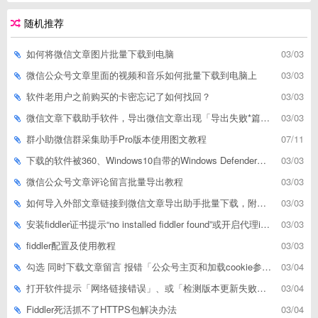
随机推荐
如何将微信文章图片批量下载到电脑
03/03
微信公众号文章里面的视频和音乐如何批量下载到电脑上
03/03
软件老用户之前购买的卡密忘记了如何找回？
03/03
微信文章下载助手软件，导出微信文章出现「导出失败*篇」如何解决
03/03
群小助微信群采集助手Pro版本使用图文教程
07/11
下载的软件被360、Windows10自带的Windows Defender、腾讯管家等杀毒软件误删了怎么解决
03/03
微信公众号文章评论留言批量导出教程
03/03
如何导入外部文章链接到微信文章导出助手批量下载，附上3种方式
03/03
安装fiddler证书提示“no installed fiddler found”或开启代理ip失败
03/03
fiddler配置及使用教程
03/03
勾选 同时下载文章留言 报错「公众号主页和加载cookie参数不能为空」
03/04
打开软件提示「网络链接错误」、或「检测版本更新失败」等网络问题解决方案
03/04
Fiddler死活抓不了HTTPS包解决办法
03/04