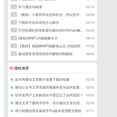
学习通自动刷课
03/14
14
《教程》小爱同学自定制音色，所以型号通用，不用root
04/28
15
下载软件后压缩包怎么解压
03/19
16
打印机遇到异常配置问题0x8007007e的解决方
03/29
17
[教程]用NFC功能破解水卡
08/19
18
【教程】校园网WiFi破解免认证,详细说明
07/26
19
极域课堂管理系统软件解除控制教程
06/09
20
随机推荐
如何将微信文章图片批量下载到电脑
03/03
微信公众号文章里面的视频和音乐如何批量下载到电脑上
03/03
软件老用户之前购买的卡密忘记了如何找回？
03/03
微信文章下载助手软件，导出微信文章出现「导出失败*篇」如何解决
03/03
群小助微信群采集助手Pro版本使用图文教程
07/11