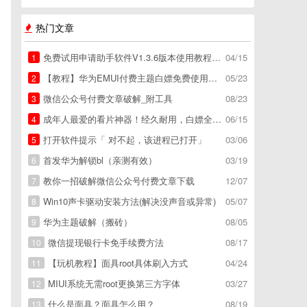
热门文章
免费试用申请助手软件V1.3.6版本使用教程，免费领空调冰箱，附下载地址
04/15
1
【教程】华为EMUI付费主题白嫖免费使用方法。
05/23
2
微信公众号付费文章破解_附工具
08/23
3
成年人最爱的看片神器！经久耐用，白嫖全网资源
06/15
4
打开软件提示「 对不起，该进程已打开」
03/06
5
首发华为解锁bl（亲测有效）
03/19
6
教你一招破解微信公众号付费文章下载
12/07
7
Win10声卡驱动安装方法(解决没声音或异常)
05/07
8
华为主题破解（搬砖）
08/05
9
微信提现银行卡免手续费方法
08/17
10
【玩机教程】面具root具体刷入方式
04/24
11
MIUI系统无需root更换第三方字体
03/27
12
什么是面具？面具怎么用？
08/19
13