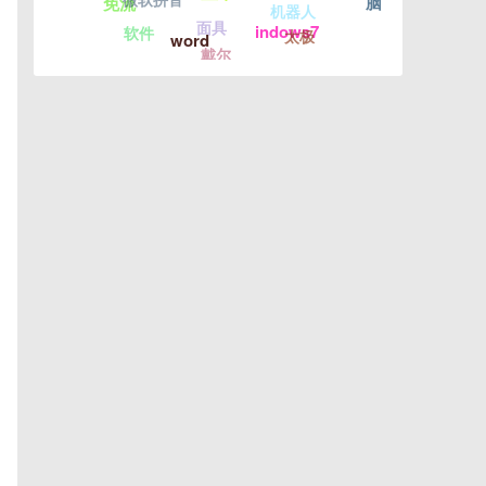
脑
免流
机器人
面具
indows7
软件
太极
word
戴尔