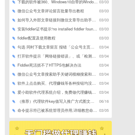
下载的软件被360、Windows10自带的Windows Defender、腾讯管家等杀毒软件误删了怎么解决
03/03
微信公众号文章评论留言批量导出教程
03/03
如何导入外部文章链接到微信文章导出助手批量下载，附上3种方式
03/03
安装fiddler证书提示“no installed fiddler found”或开启代理ip失败
03/03
fiddler配置及使用教程
03/03
勾选 同时下载文章留言 报错「公众号主页和加载cookie参数不能为空」
03/04
打开软件提示「网络链接错误」、或「检测版本更新失败」等网络问题解决方案
03/04
Fiddler死活抓不了HTTPS包解决办法
03/04
微信公众号文章搜索助手关键词模糊搜索和精确匹配搜索的区别
03/04
软件上点击购买、代理赚钱等各种按钮均没有反应，不打开相应网址怎么解决
03/04
爱小助软件代理系统介绍，免费做代理赚钱，带你轻松月收入过万
03/04
（推荐）代理软件key值写入推广方式图文教程
06/16
命令提示符已被系统管理员停用,详细教您命令提示符已被系统管理员停用怎么办
03/05