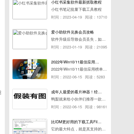
小红书采集软件最新抓取教程
小红书笔记批量下载工具教程
时间：2023-04-19
阅读：13710
爱小助软件兑换会员攻略
软件升级后导致会员丢失，如何快速兑换会员详细攻略
时间：2023-01-19
阅读：21095
2022年Win10/11最佳应用榜单出炉！ 你都用过几个？
2022年Win10/11最佳应用榜单出炉！ 你都用过几个？
时间：2022-06-15
阅读：5283
能
成年人最爱的看片神器！经久耐用-白嫖全网资源
鸭梨就来给小伙伴们推荐一款经久耐用的良心播放器，资源齐全无广告，可以放心使用~
时间：2022-06-15
阅读：98161
比IDM更好用的下载工具File Centipede文件蜈蚣-秒杀迅雷-直接飞起！
它的最大特点，就是其支持的下载协议几乎是市面上最全面的，包括HTTP/FTP、BT种子、磁力链接，m3u8流任务（AES-128解密）。