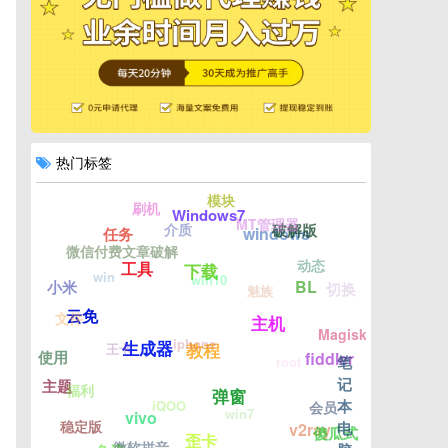
热门标签
模块
刷机
Windows7
MT管理器
介质
破解版
windows
任务
微信付费文章破解
动态
工具
下载
win
win10
BL
小米
切换
魅族
云免
文件
主机
Magisk
iphone
生成器
王卡
教程
使用
fiddler
笔
root
记
主题
福利
弹窗
本
iQOO
会员
win7
vivo
稳定版
电
v2ray
傻瓜式
歪卡
微软拼音